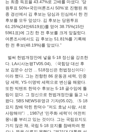
는 최종 득표율 43.47%로 고배를 마셨다. ‘당
원투표 50%+국민여론조사 50%’로 진행된 최
종 경선에서 김 후보는 당심과 민심에서 한 전 
후보를 모두 앞섰다. 김 후보는 당원투표 
61.25%(24만6519표)를 얻어 38.75%(15만
5961표)에 그친 한 전 후보를 크게 앞질렀다. 
여론조사에서도 김 후보는 51.81%를 기록해 
한 전 후보(48.19%)를 앞섰다.”
  벌써 헌법개정안에 넣을 5·18 정신을 강조한
다. LA시사논평TV05.04), 〈국힘당 대선 후
보 김문수 선언 ... 518정신은 헌법정신이다〉
이라 했다. 그는 전향한 86 운동권 세력, 민중
당 세력, YS·이명박 세력으로 변신을 해왔다. 
또한 빅텐트 한덕수 후보는 5·18 골수임에 틀
림이 없다. 그 정신으로 헌법개정안을 들고 나
왔다. SBS NEWS유영규 기자(05.02), 〈5·18 
묘지 참배 막힌 한덕수 "저도 호남 사람, 서로 
사랑해야"〉, 1987년 ‘민주화 세력’이 여전히 
몽니를 부리고 있는 것이다. 그는 국립묘지도 
가지 않은 채, 국립 5·18 묘지를 참배하려 했
으나, 뜻을 이루지 못했다. “제21대 대통령 선