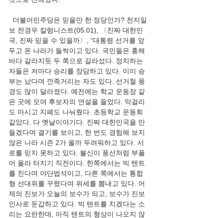
  더불어민주당은 믿을만 한 정당인가? 천지일
보 전경우 칼럼니스트(05.01), 〈진짜 대한민
국, 진짜 믿을 수 있을까〉, “대통령 선거를 앞
두고 온 나라가 들썩이고 있다. 국민들은 홍해 
바다 갈라지듯 두 쪽으로 갈라섰다. 정치하는 
자들은 저마다 승리를 장담하고 있다. 이미 승
부는 났다며 깐족거리는 자도 있다. 선거철 풍
경도 많이 달라졌다. 예전에는 학교 운동장 같
은 곳에 모여 후보자의 연설을 들었다. 막걸리
도 마시고 지폐도 나눠줬다. 초등학교 운동회 
같았다. 다 옛날이야기다. 진짜 대한민국을 만
들겠다며 결기를 보이고, 한 번도 경험해 보지 
않은 나라 시즌 2가 올까 두려워하고 있다. 서
로를 믿지 못하고 있다. 불신이 풍선처럼 부풀
어 올라 터지기 직전이다. 한쪽에서는 빅 텐트
를 친다며 야단법석이고, 다른 쪽에서는 통합
형 선대위를 꾸렸다며 위세를 뽐내고 있다. 어
제의 진보가 오늘의 보수가 되고, 보수가 진보 
인사로 둔갑하고 있다. 빅 텐트를 치겠다는 소
리는 요란한데, 아직 텐트의 형상이 나오지 않