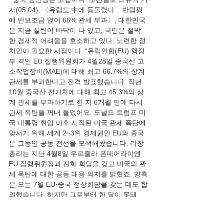
자(05.04), 〈유럽도 中에 등돌렸다... 반덤핑
에 반보조금 얹어 66% 관세 부과〉, 대한민국
은 지금 실탄이 바닥이 나 있고, 국민은 절박
한 경제적 어려움을 호소하고 있다. 노련한 정
치인이 필요한 시점이다. “유럽연합(EU) 행정
부 격인 EU 집행위원회가 4월28일 중국산 고
소작업장비(MAE)에 대해 최고 66.7%의 상계
관세를 부과한다고 전격 발표했습니다. 작년 
10월 중국산 전기차에 대해 최고 45.3%의 상
계 관세를 부과하기로 한 지 6개월 만에 다시 
관세 폭탄을 꺼내 들었어요. 도널드 트럼프 미
국 대통령 취임 이후 시작된 미국 관세 폭탄에 
맞서기 위해 세계 2~3위 경제권인 EU와 중국
은 그동안 공동 전선을 모색해왔습니다. 리창 
총리는 지난 4월8일 우르줄라 폰데어라이엔 
EU 집행위원장과 전화 회담을 갖고 미국의 관
세 폭탄에 대한 공동 대응 의지를 밝혔죠. 양측
은 오는 7월 EU·중국 정상회담을 갖는 데도 합
의했습니다. 하지만 그로부터 한 달이 못돼 
EU가 중국산 제품에 대한 고율 관세 조치를 
내놓으면서 공동 전선에 균열이 생길 조짐이