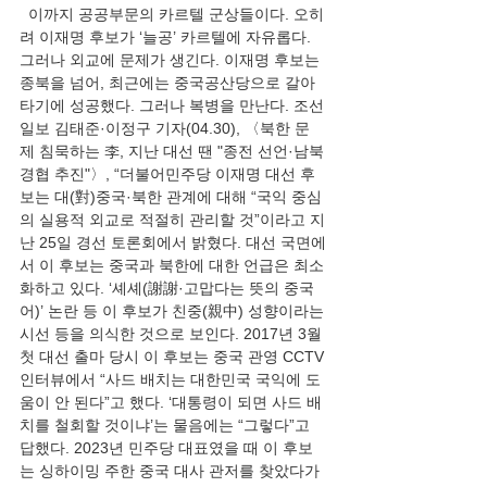
  이까지 공공부문의 카르텔 군상들이다. 오히
려 이재명 후보가 ‘늘공’ 카르텔에 자유롭다. 
그러나 외교에 문제가 생긴다. 이재명 후보는 
종북을 넘어, 최근에는 중국공산당으로 갈아
타기에 성공했다. 그러나 복병을 만난다. 조선
일보 김태준·이정구 기자(04.30), 〈북한 문
제 침묵하는 李, 지난 대선 땐 "종전 선언·남북 
경협 추진"〉, “더불어민주당 이재명 대선 후
보는 대(對)중국·북한 관계에 대해 “국익 중심
의 실용적 외교로 적절히 관리할 것”이라고 지
난 25일 경선 토론회에서 밝혔다. 대선 국면에
서 이 후보는 중국과 북한에 대한 언급은 최소
화하고 있다. ‘셰셰(謝謝·고맙다는 뜻의 중국
어)’ 논란 등 이 후보가 친중(親中) 성향이라는 
시선 등을 의식한 것으로 보인다. 2017년 3월 
첫 대선 출마 당시 이 후보는 중국 관영 CCTV 
인터뷰에서 “사드 배치는 대한민국 국익에 도
움이 안 된다”고 했다. ‘대통령이 되면 사드 배
치를 철회할 것이냐’는 물음에는 “그렇다”고 
답했다. 2023년 민주당 대표였을 때 이 후보
는 싱하이밍 주한 중국 대사 관저를 찾았다가 