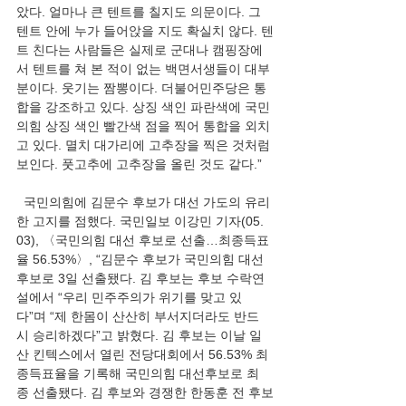
았다. 얼마나 큰 텐트를 칠지도 의문이다. 그 
텐트 안에 누가 들어앉을 지도 확실치 않다. 텐
트 친다는 사람들은 실제로 군대나 캠핑장에
서 텐트를 쳐 본 적이 없는 백면서생들이 대부
분이다. 웃기는 짬뽕이다. 더불어민주당은 통
합을 강조하고 있다. 상징 색인 파란색에 국민
의힘 상징 색인 빨간색 점을 찍어 통합을 외치
고 있다. 멸치 대가리에 고추장을 찍은 것처럼 
보인다. 풋고추에 고추장을 올린 것도 같다.”
  국민의힘에 김문수 후보가 대선 가도의 유리
한 고지를 점했다. 국민일보 이강민 기자(05. 
03), 〈국민의힘 대선 후보로 선출…최종득표
율 56.53%〉, “김문수 후보가 국민의힘 대선 
후보로 3일 선출됐다. 김 후보는 후보 수락연
설에서 “우리 민주주의가 위기를 맞고 있
다”며 “제 한몸이 산산히 부서지더라도 반드
시 승리하겠다”고 밝혔다. 김 후보는 이날 일
산 킨텍스에서 열린 전당대회에서 56.53% 최
종득표율을 기록해 국민의힘 대선후보로 최
종 선출됐다. 김 후보와 경쟁한 한동훈 전 후보