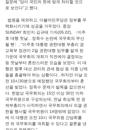
질문에 “당이 국민의 뜻에 맞게 처리할 것으
로 보인다”고 했다.
  법원을 제외하고, 더불어민주당은 정부를 무
력화시키기에 성공을 거두었다. 중앙
SUNDAY 최민지·김규태 기자(05.02), 〈이주
호 대행 첫날…정족수 논란에 국무회의 무산
될 뻔〉, “이주호 대통령 권한대행 부총리 겸 
교육부 장관이 2일 권한대행 임무를 맡게 된 
가운데 국무회의 개최가 직전에야 결정되는 
등 첫날부터 혼란스러운 모습을 보였다. 이 대
행은 향후 대선 관리와 관세 협상 등 각종 난제
들을 총괄해야 하는 상황이다...하지만 이날 오
전 10시30분으로 예정됐던 국무회의부터 혼
선을 빚었다. 정족수 문제가 발목을 잡으면서
다. 헌법상 국무회의는 15인 이상 30인 이하 
국무위원으로 구성되는데, 전날 최상목 전 경
제부총리가 사직하면서 국무회의에서 의결 권
한을 행사할 국무위원이 14명밖에 없었다. 이
에 이 대행은 오전 10시 국무위원 간담회를 
연 뒤 국무회의를 개최할 수 있다고 결론을 낸 
것으로 전해졌다.”