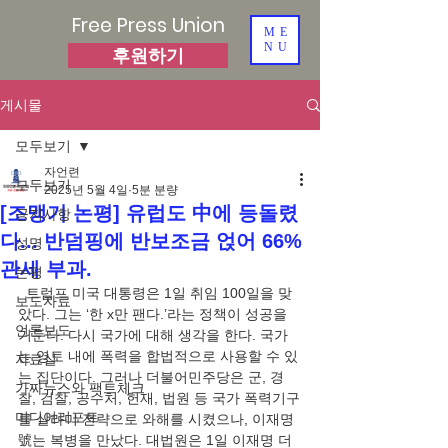
Free Press Union
ME
NU
후원하기
게시물
모두보기
자언련
모두보기
2025년 5월 4일
5분 분량
[조맹기 논평] 유럽도 中에 등돌렸
공지사항
다... 반덤핑에 반보조금 얹어 66%
성명
관세 부과.
논평
  트럼프 미국 대통령은 1일 취임 100일을 맞
보도자료
았다. 그는 ‘한 x만 팬다.’라는 정책이 성공을 
언론보도
거둔다. 다시 국가에 대해 생각을 한다. 국가
는 영토 내에 폭력을 합법적으로 사용할 수 있
자료실
는 집단이다. 그러나 더불어민주당은 군, 경
가짜뉴스와 팩트체크
찰, 검찰, 공수처, 헌재, 법원 등 국가 폭력기구
미디어리포트
를 살라미 전략으로 와해를 시켰으나, 이재명
號는 복병을 만났다. 대법원은 1일 이재명 더