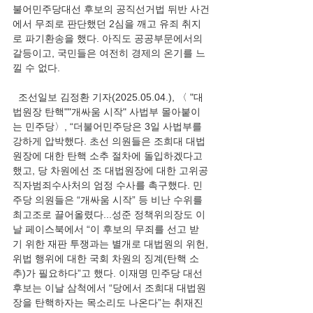
불어민주당대선 후보의 공직선거법 뒤반 사건
에서 무죄로 판단했던 2심을 깨고 유죄 취지
로 파기환송을 했다. 아직도 공공부문에서의 
갈등이고, 국민들은 여전히 경제의 온기를 느
낄 수 없다.
  조선일보 김정환 기자(2025.05.04.), 〈 "대
법원장 탄핵""개싸움 시작" 사법부 몰아붙이
는 민주당〉, “더불어민주당은 3일 사법부를 
강하게 압박했다. 초선 의원들은 조희대 대법
원장에 대한 탄핵 소추 절차에 돌입하겠다고 
했고, 당 차원에선 조 대법원장에 대한 고위공
직자범죄수사처의 엄정 수사를 촉구했다. 민
주당 의원들은 “개싸움 시작” 등 비난 수위를 
최고조로 끌어올렸다...성준 정책위의장도 이
날 페이스북에서 “이 후보의 무죄를 선고 받
기 위한 재판 투쟁과는 별개로 대법원의 위헌, 
위법 행위에 대한 국회 차원의 징계(탄핵 소
추)가 필요하다”고 했다. 이재명 민주당 대선 
후보는 이날 삼척에서 “당에서 조희대 대법원
장을 탄핵하자는 목소리도 나온다”는 취재진 