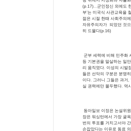
탕 위에서 시장화와 자율화
(p.17)...군인정신 외에
부’는 미국식 사관교육을 
젊은 시절 한때 사회주의에 
자유주의자가  되었던 것으
 군부 세력에 비해 민주화 세력은 해 놓은 것이 없지 않는가? 결과를 놓고 보면, 대한민국을 북한 모양 생명, 자유, 재산 
등 기본권을 말살하는 일만
리 움직였다. 이성의 시발
들은 선악의 구분은 분명히
이다. 그러니 그들은 과거,
 동아일보 이정은 논설위원(12.09), 〈“워싱턴이 열심히 일할수록 미국은 더 나빠진다”〉, “케빈 매카시 전 미국 하원의
장은 워싱턴에서 가장 굴욕
번의 투표를 거치고서야 간
손잡았다는 이유로 동료 의