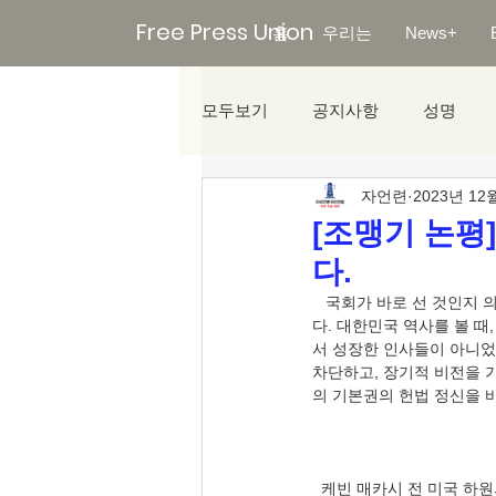
Free Press Union
홈
우리는
News+
모두보기
공지사항
성명
자언련
2023년 12
미디어리포트
[조맹기 논평
다.
   국회가 바로 선 것인지 의심이 간다. 특히 정부와 국회의 관계가 잘 정리된 것인지 역사의식을 갖고 생각할 필요가 있
다. 대한민국 역사를 볼 때
서 성장한 인사들이 아니었
차단하고, 장기적 비전을 
  케빈 매카시 전 미국 하원의장은 워싱턴에서 가장 굴욕적인 기록을 갖고 있는 정치인 중 한 명이다. 소속당인 공화당 강