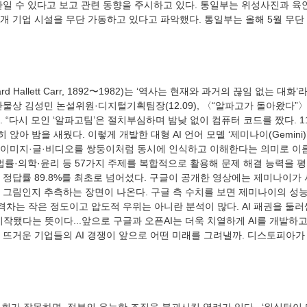
일 수 있다고 보고 관련 동향을 주시하고 있다. 통일부는 위성사진과 육안
여 개 기업 시설을 무단 가동하고 있다고 파악했다. 통일부는 올해 5월 무단 
물상 김성민 논설위원·디지털기획팀장(12.09), 〈“알파고가 돌아왔다”〉
 “다시 모인 ‘알파고팀’은 절치부심하며 밤낮 없이 컴퓨터 코드를 짰다. 
앉아 밤을 새웠다. 이렇게 개발한 대형 AI 언어 모델 ‘제미나이(Gemini
로, 이미지·글·비디오를 쌍둥이처럼 동시에 인식하고 이해한다는 의미로 이
법률·의학·윤리 등 57가지 주제를 복합적으로 활용해 문제 해결 능력을 
 정답률 89.8%를 최초로 넘어섰다. 구글이 공개한 영상에는 제미나이가
 그림인지 추측하는 장면이 나온다. 구글 측 수치를 보면 제미나이의 성
 격차는 작은 정도이고 압도적 우위는 아니란 분석이 많다. AI 패권을 둘
시작됐다는 뜻이다...앞으로 구글과 오픈AI는 더욱 치열하게 AI를 개발하고
 뜨거운 기업들의 AI 경쟁이 앞으로 어떤 미래를 그려낼까. 디스토피아가