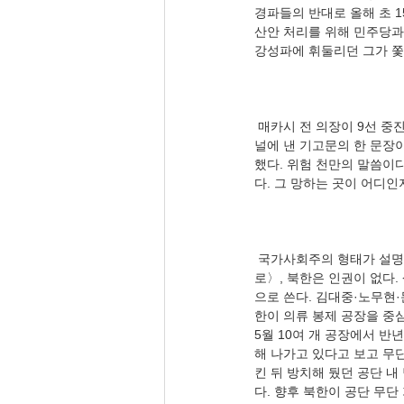
경파들의 반대로 올해 초 1
산안 처리를 위해 민주당과
 매카시 전 의장이 9선 중진으로 17년간 지속해온 정치 인생을 끝내겠다고 선언했다. 퇴임의 변 차원에서 월스트리트저
널에 낸 기고문의 한 문장이
했다. 위험 천만의 말씀이
 국가사회주의 형태가 설명이 되었다. 동아일보 신규진(2023.12.9.), 〈北, 개성공단 30개 시설 무단가동… 반년새 3배
로〉, 북한은 인권이 없다.
으로 쓴다. 김대중·노무현·
한이 의류 봉제 공장을 중심
5월 10여 개 공장에서 반
해 나가고 있다고 보고 무단
킨 뒤 방치해 뒀던 공단 
다. 향후 북한이 공단 무