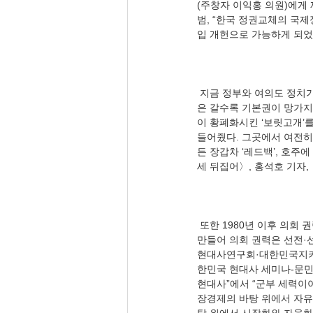
(주창자 이익홍 의원)에게
범, “한국 정권교체의 국제정
 지금 정부와 여의도 정치가 그 때와 다른가?  이승만 대통령은 생명, 자유, 재산 등 기본권을 끔찍히 챙겼다. 그러나 북한
은 갈수록 기본권이 망가지고
이 황폐화시킨 ‘보릿고개’
들어줬다. 그곳에서 여전히
든 장갑차 ‘레드백’, 호주에
 또한 1980년 이후 의회 권력은 5·18에 목을 매고 있다. 김대중 의회 권력이 만들어 놓은 유산이다. 오늘도 ‘서울의 봄’을 
만들어 의회 권력은 선전·
현대사연구회·대한민국지키기
한민국 현대사 세미나-문민
현대사”에서 “군부 세력이
장경제의 바탕 위에서 자유