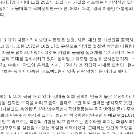
 제기되었다 이에 11월 29일의 표결에서 가결을 선포하는 비상식적인 일
치”, 서울대학교 국제문제연구소 편, 2007: 150). 결국 이승만 대통령
 있다. 또한 1972년 10월 17일 유신으로 악명을 떨쳤던 박정희 대통령
를 지금도 넘어서고 있다. 그것도 기업의 공급망 생태계를 유지시키고, 노조
 물적 토대를 강화시키고 있다. 동아일보 곽도영·윤상호 군사전문기자, 
 3조 수출〉, 곽도영·홍석호 기자, 〈5년 前 엔 장갑차 시제품 모형만..‘
선동·진지전 구축을 하려고 한다. 결과로 보면 의회 권력은 생각지도 못한 
불교도 총연합·5·18헌법수록반대국민운동본부·워치앤액션 등이 주축이 
화와 민주주의 허상과 실상」 최진덕 한국학중앙연구원 명예교수(11.07)
야말로 밖으로는 북한의 위협을 막고 안으로는 민주화를 외치는 좌경세력
민주주의를 실현할 수 있는 유일한 세력이었다. 근대화는 인간의 욕망을