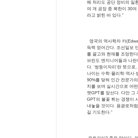
해 처리도 공단 정비의 일환
여 개 공장 중 북한이 30
  영국의 역사학자 카(Edward Hallett Carr, 1892〜1982)는 ‘역사는 현재와 과거의 끊임 없는 대화’라고 했다. 그 말이 설
득력 얻어간다. 조선일보 만
를 끌고와 현재를 조망한다.
브린도 엔지니어들과 나란히 
다. ‘쌍둥이자리’란 뜻으
나이는 수학·물리학·역사·
90%를 맞혀 인간 전문가의
치를 보며 실시간으로 어떤
챗GPT를 앞선다. 다만 그
GPT의 불꽃 튀는 경쟁이 
내놓을 것이다. 용광로처럼