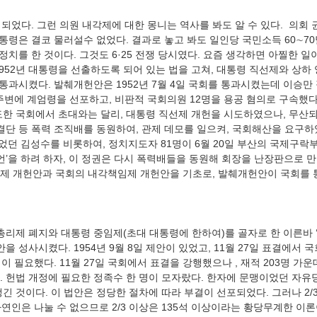
대통령은 결코 물러설수 없었다. 결과로 놓고 봐도 일인당 국민소득 60∼7
 정치를 한 것이다. 그것도 6·25 전쟁 당시였다. 요즘 생각하면 아찔한 일
952년 대통령을 선출하도록 되어 있는 법을 고쳐, 대통령 직선제와 상하
 통과시켰다. 발췌개헌안은 1952년 7월 4일 국회를 통과시켰는데 이승만 정
주변에 계엄령을 선포하고, 비판적 국회의원 12명을 용공 혐의로 구속했다. 
도한 국회에서 초대와는 달리, 대통령 직선제 개헌을 시도하였으나, 무산되
결단 등 폭력 조직배를 동원하여, 관제 데모를 일으켜, 국회해산을 요구하였
부통령이었던 김성수를 비롯하여, 정치지도자 81명이 6월 20일 부산의 국제구락
언’을 하려 하자, 이 정권은 다시 폭력배들을 동원해 회장을 난장판으로 
안을 성사시켰다. 1954년 9월 8일 제안이 있었고, 11월 27일 표결에서
이 필요했다. 11월 27일 국회에서 표결을 강행했으나 , 재적 203명 가운데
다. 헌법 개정에 필요한 정족수 한 명이 모자랐다. 한자에 문맹이었던 자유
긴 것이다. 이 법안은 정당한 절차에 따라 부결이 선포되었다. 그러나 2
 자연인은 나눌 수 없으므로 2/3 이상은 135석 이상이라는 황당무계한 이