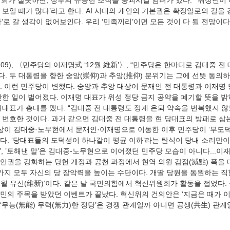
보일 때가 많다’라고 한다. AI 시대의 개인의 기본권은 확장일로의 길을 
. 두 대통령을 향한 숭앙(崇仰)과 추앙(推仰) 분위기는 그에 선뜻 동의
 이런 민주당이 변했다. 숭앙과 추앙 대상이 문재인 전 대통령과 이재명 
만한 일이 벌어졌다. 이재명 대표가 위성 정당 금지 공약을 폐기할 뜻을 밝
대표가 총대를 멨다. “김대중 전 대통령도 정계 은퇴 약속을 번복했지 않
 변호한 것이다. 과거 같으면 김대중 전 대통령을 현 당대표의 방패로 삼
대상이 김대중·노무현에서 문재인·이재명으로 이동한 이후 민주당이 ‘부도덕
다. ‘당대표들의 도덕성이 하나같이 평균 이하’라는 탄식이 당내 소리만이 
식’, ’토해낸 말’은 김대중-노무현으로 이어졌던 민주당 모습이 아니다...이
언권을 강화하는 당헌 개정과 공천 과정에서 현역 의원 감점(減點) 폭을 
가지 모두 자신의 당 장악력을 높이는 수단이다. 개딸 당원을 동원하는 직
12월 유신(維新)’이다. 같은 날 국민의힘에서 혁신위원회가 활동을 접었다.
민의 주목을 받았던 이벤트가 끝났다. 혁신위의 건의안은 ‘지금은 때가 이