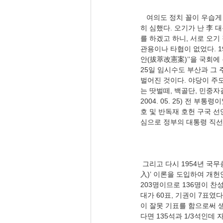
   여의도 정치 꼴이 우습게 되었다. 그런 의원 내각제에 대한 몽니는 역사를 봐도 알 수 있다.  의회 권력의 몽니는 대단
히 심했다. 오기가 난 李 
를 하겠고 하니, 서로 오기
관용이나 타협이 없었다. 1
안(拔萃改憲案)’’을 국회에
25일 임시수도 부산과 그 
벌어진 것이다. 야당이 주
는 땃벌떼, 백골단, 민중자
2004. 05. 25) 전 
호 및 반독재 호헌 구국 선
 그리고 다시 1954년 국무총리제 폐지와 대통령 중임제(초대 대통령에 한하여)를 골자로 한 이른바 ‘사사오입(四捨五
入)’ 이론을 도입하여 개헌
203명이므로 136명이 찬성
대가 60표, 기권이 7표였
이 잘못 기표를 함으로써 생
다면 135석과 1/3석인데