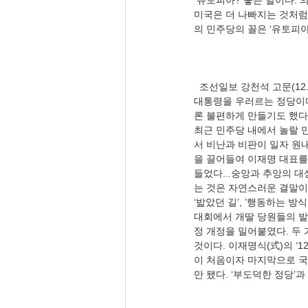
 유토피아? 좋은 말이다. 의회가 잘못하면, 정부의 유능한 조직을 붕괴시킬 염려가 있다.  ‘워싱턴이 더 많은 일을 할수록 
미국은 더 나빠지는 것처럼 
  조선일보 강천석 고문(12.09), 〈민주당의 이재명式 ‘12월 維新’〉, “민주당은 한마디로 김대중 전 대통령과 노무현 전 
대통령을 우러르는 정당이다
론 불편하게 만들기도 했다.
최근 민주당 내에서 놀랄 
서 비난과 비판이 일자 원내
을 끌어들여 이재명 대표를
들었다...숭앙과 추앙의 
는 것은 자연스러운 결말이
‘밟았던 길’, ’행동하는 방
대회에서 개딸 당원들의 발
정 개정을 밀어붙였다. 두 
것이다. 이재명식(式)의 ‘
이 처음이자 마지막으로 국