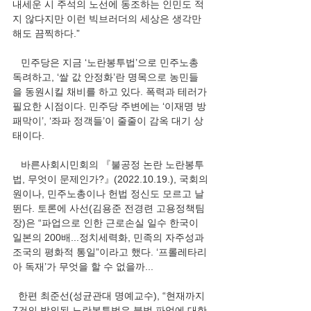
내세운 시 주석의 노선에 동조하는 인민도 적
지 않다지만 이런 빅브러더의 세상은 생각만 
해도 끔찍하다.”
   민주당은 지금 ‘노란봉투법’으로 민주노총 
독려하고, ‘쌀 값 안정화’란 명목으로 농민들
을 동원시킬 채비를 하고 있다. 폭력과 테러가 
필요한 시점이다. 민주당 주변에는 ‘이재명 방
패막이’, ‘좌파 정객들’이 줄줄이 감옥 대기 상
태이다. 
   바른사회시민회의 『불공정 논란 노란봉투
법, 무엇이 문제인가?』(2022.10.19.), 국회의
원이나, 민주노총이나 헌법 정신도 모르고 날
뛴다. 토론에 사선(김용준 전경련 고용정책팀
장)은 “파업으로 인한 근로손실 일수 한국이 
일본의 200배...정치세력화, 민족의 자주성과 
조국의 평화적 통일”이라고 했다. ‘프롤레타리
아 독재’가 무엇을 할 수 없을까...
  한편 최준선(성균관대 명예교수), “현재까지 
7건의 발의된 노란봉투법은 불법 파업에 대한 