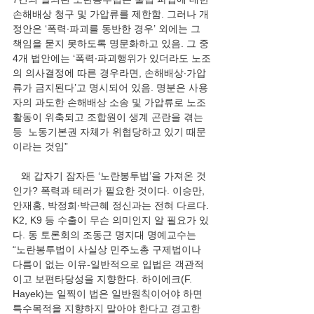
손해배상 청구 및 가압류를 제한함. 그러나 개
정안은 ‘폭력∙파괴를 동반한 경우’ 외에는 그 
책임을 묻지 못하도록 명문화하고 있음. 그 중 
4개 법안에는 ‘폭력∙파괴행위가 있더라도 노조
의 의사결정에 따른 경우라면, 손해배상∙가압
류가 금지된다’고 명시되어 있음. 명분은 사용
자의 과도한 손해배상 소송 및 가압류로 노조 
활동이 위축되고 조합원이 생계 곤란을 겪는 
등  노동기본권 자체가 위협당하고 있기 때문
이라는 것임” 
   왜 갑자기 잠자든 ‘노란봉투법’을 가져온 것
인가? 폭력과 테러가 필요한 것이다. 이승만, 
안재홍, 박정희∙박근혜 정신과는 전혀 다르다. 
K2, K9 등 수출이 무슨 의미인지 알 필요가 있
다. 동 토론회의 조동근 명지대 명예교수는 
“노란봉투법이 사실상 민주노총 구제법이나 
다름이 없는 이유-일반적으로 입법은 객관적
이고 보편타당성을 지향한다. 하이에크(F. 
Hayek)는 일찍이 법은 일반원칙이어야 하면 
특수목적을 지향하지 말아야 한다고 경고한 