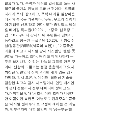
필요가 있다. 폭력과 테러를 일상으로 쓰는 사
회주의 국가의 민낯이 드러난 것이다. ‘프를레
타리아 독재’ 강조하고, 폭력∙테러를 일삼아온 
러시아 중국은 가관이다. ‘푸틴, 우크라 점령지
에 계엄령 선포’라고 한다. 또한 중앙일보 박성
훈 베이징 특파원(10.20〉, 〈중국 ‘십호장 도
입...10가구마다 감시자 둬 주민통제 강화〉, 
동아일보 정용관 논설위원(10.20), 〈[횡설수
설/정용관]西朝鮮(서쪽의 북한)〉, “▷중국은 
아울러 최고의 디지털 감시 시스템인 ‘톈왕(天
網)’을 가동하고 있다. 해외 도피 인사까지 누
구도 빠져나갈 수 없는 하늘의 그물을 만든 것
이다. 톈왕의 그물코는 점점 촘촘해지고 있다. 
최첨단 안면인식 장비, 4억만 개가 넘는 감시 
카메라, 감시 드론, 빅데이터, 딥러닝 기술을 
결합한 최고의 감시 시스템이다. 인민 개개인
의 생채 정보까지 정부 데이터에 쌓이고 있
다.▷북한을 빗대 ‘서조선’이란 조어가 나왔지
만 이쯤이면 북한은 ‘아날로그 전체주의’, 중국
은 ‘디지털 전체주의’로 규정해야 하는 것 아닐
까. 빈부격차에 대한 불만이 커 ‘공동부유’를 