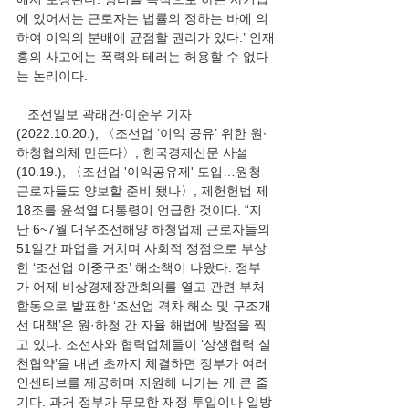
에 있어서는 근로자는 법률의 정하는 바에 의
하여 이익의 분배에 균점할 권리가 있다.’ 안재
홍의 사고에는 폭력와 테러는 허용할 수 없다
는 논리이다. 
   조선일보 곽래건∙이준우 기자
(2022.10.20.), 〈조선업 ‘이익 공유’ 위한 원∙
하청협의체 만든다〉, 한국경제신문 사설
(10.19.), 〈조선업 '이익공유제' 도입…원청 
근로자들도 양보할 준비 됐나〉, 제헌헌법 제
18조를 윤석열 대통령이 언급한 것이다. “지
난 6~7월 대우조선해양 하청업체 근로자들의 
51일간 파업을 거치며 사회적 쟁점으로 부상
한 ‘조선업 이중구조’ 해소책이 나왔다. 정부
가 어제 비상경제장관회의를 열고 관련 부처 
합동으로 발표한 ‘조선업 격차 해소 및 구조개
선 대책’은 원·하청 간 자율 해법에 방점을 찍
고 있다. 조선사와 협력업체들이 ‘상생협력 실
천협약’을 내년 초까지 체결하면 정부가 여러 
인센티브를 제공하며 지원해 나가는 게 큰 줄
기다. 과거 정부가 무모한 재정 투입이나 일방