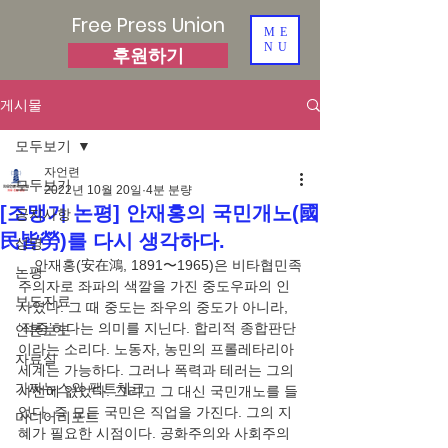
Free Press Union
ME
NU
후원하기
게시물
모두보기
자언련
모두보기
2022년 10월 20일
4분 분량
[조맹기 논평] 안재홍의 국민개노(國
공지사항
民皆勞)를 다시 생각하다.
성명
    안재홍(安在鴻, 1891〜1965)은 비타협민족
논평
주의자로 좌파의 색깔을 가진 중도우파의 인
보도자료
사였다. 그 때 중도는 좌우의 중도가 아니라, 
‘적중’하다는 의미를 지닌다. 합리적 종합판단
언론보도
이라는 소리다. 노동자, 농민의 프롤레타리아 
자료실
세계는 가능하다. 그러나 폭력과 테러는 그의 
가짜뉴스와 팩트체크
사전에 없었다. 그리고 그 대신 국민개노를 들
었다. 즉 모든 국민은 직업을 가진다. 그의 지
미디어리포트
혜가 필요한 시점이다. 공화주의와 사회주의