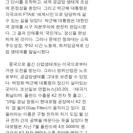
그 단서를 포착하고, 세계 공급망 생태계 조성
에 온정성을 쏟았다. 그리고 박근혜 대통령은 
각국과의 FTA로 ‘세계시민’으로 당당하게 설 
수 있는 길을 닦았다. 박근혜 대통령은 대한민
국 경제를 서구 자본주의에 완전히 편입시켰
다. 그 결과 안재홍의 ‘국민개노’ 정신을 완성
하게 된 것이다. 그러나 문재인 청와대는 소득
주도성장, 주52 시간 노동제, 최저임금제로 산
업 생태계를 말살시켰다. 
   중국으로 옮긴 산업생태계는 미국으로부터 
거센 도전을 받는다. 그러나 방위산업은 노조
로부터, 공급망생태를 그대로 보존할 수 있었
다. 박정희∙박근혜 대통령의 정신이 살아있는 
곳이다. 조선일보 연합뉴스(10.20), 〈태극기 
휘날리며..폴란드 수출용 K2 전차 첫 출고〉, 
“19일 경남 창원시 현대로템 공장에서 K2 전
차 ‘갭 필러’(Gap Filler)가 움직이고 있다. 갭 
필러라는 이름은 구형 전차와 차기 도입 될 신
규 전차 간의 공백을 메운다는 듯을 담았다.현
대로템은 지난 7월 폴란드에 4조 5000억 원 
규모의 K2 전차 980대 수출 계약을 맺었고, 1