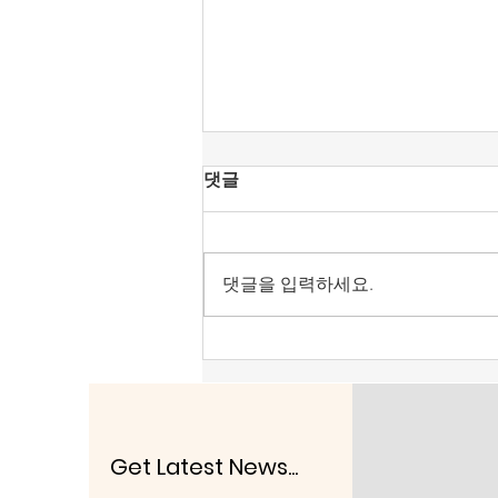
[조맹기 논평] 혐오가 놀이가
댓글
된 시대, ‘말리는 시누이’가 되
자.
‘말리는 시누이’도 못하는 시대가
되었다. 〈‘수사부 장관’이 된 행안
댓글을 입력하세요.
장관‘〉이 된다. 이게 말이 되는 소
리인가? 공산국가·전체주의·경찰
국가 아니면 자유주의·시장경제의
국가에서는 있을 수 없는 일이다.
공산주의에 걸신이 들린 86 운동
권 세력임에 틀림이 없다. 이 나라
가 이렇게 발전된 것은 제헌헌법
Get Latest News...
때문이다. 이승만·안재홍은 미국