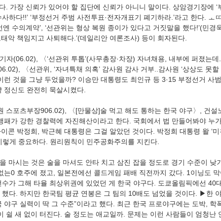
사하다!!’ ‘부정선거 주범 사전투표·전자개표기 폐기하라.’라고 한다. ㅗ
번엔 수의계약’, ‘선관위는 형상 복원 종이가 있다고 거짓말을 했다!’(민경욱), 
 노태악 책임지고 사퇴해다.’(데일리안 여론조사) 등이 회자된다. 
6.02), 〈선관위, ‘자녀특채 의혹’ 감사원 감사 거부..감사원 ‘상상도 못할
이런 것을 그냥 두었을까? 이승만 대통령도 최인규 등 3·15 부정선거 사
약 정신도 완전히 묵살시켰다. 
 행패가 강한 경찰력에 자진해산이라고 한다. 국회에서 법 만들어봐야 누가
아이콘 박정희, 박근혜 대통령은 그걸 알았던 것이다. 박정희 대통령 왈 ‘
이 이렇게 중요하다. 원리원칙이 민주공화주의를 지킨다. 
없는0 호주에 졌고, 일본전에선 콜드게임 패배 직전까지 갔다. 1이닝도 
선수가 그해 타율 최상위권에 있었던 게 한국 야구다. 도쿄올림픽에선 40
했다. 하지만 한국팀 평균 연봉은 그 팀의 10배도 넘었을 것이다. ▶한 야
 야구 실력이 딱 그 수준”이라고 했다. 최근 한국 프로야구에는 도박, 학폭
이 쉴 새 없이 터진다. 술 정도는 애교일까. 문제는 이런 사람들이 엄청난 