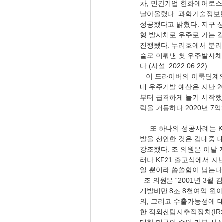
차, 민간기업 한화에어로스페이
날아올렸다. 과학기술정보
성공했다고 밝혔다. 지구 
형 발사체로 우주로 가는 길
진행됐다. 누리호에서 분리
술로 이뤄낸 첫 우주발사체의
다.(사설. 2022.06.22) 
   이 드라이버의 이룩단계의 공로로 박근혜 대통령에게 방점이 간다. “15일 우주 시장조사기관 유로컨설트에 따르면 국
내 우주개발 예산은 지난 20
부터 급격하게 늘기 시작했다.
락을 거듭하다 2020년 7억2
     또 하나의 성공사례는 KFX 전투기 생산이다. 조태용 국민의힘 의원은 “2021년 4월 13일 최신예 한국형 전투기의 개
발을 선언한 것은 김대중 
강조했다. 조 의원은 이날
러나 KF21 출고식에서 
일 뿐이라 씁쓸함이 남는다.’”라
  조 의원은 “2001년 3월 김대중 대통령은 공군사관학교 졸업식에서 ‘최신예 국산 전투기를 개발하겠다’고 선언했지만 
개발비만 8조 8천여억 원이
의, 그리고 수출가능성에 대
한 적외선탐지추적장치(IRS