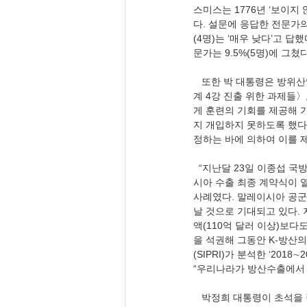
스미스는 1776년 ‘보이지
다. 설문에 응답한 전문가의 
(4명)는 ‘매우 낮다’고 답
문가는 9.5%(5명)에 그쳤다
   또한 박 대통령은 방위산업을 육성시켰다. 조선일보 유용원 군사전문기자(06.01), 〈이스라엘도 제쳤다… K-방산 세
계 4강 진출 위한 과제들
게 훈련의 기회를 제공해 
지 개입하지 못하도록 했다
정하는 바에 의하여 이를 제
  “지난달 23일 이종섭 국방부 장관과 모하맛 하산 말레이시아 국방장관이 참석한 가운데 국산 경공격기 FA-50의 말레이
시아 수출 최종 계약식이 열렸
사례였다. 말레이시아 공군은
날 것으로 기대되고 있다. 
액(110억 달러 이상)보다
을 석권해 그동안 K-방산
(SIPRI)가 분석한 ‘20
“우리나라가 방산수출에서 
   박정희 대통령이 초석을 깔았다면 박근혜 대통령은 숙성단계를 거치게 했다. 과학기술 강국을 견일할 누리호 발사(3