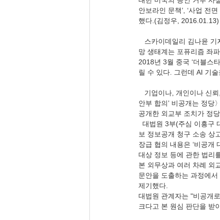
대한 미국의 승인 거부 사
안보라인 문책’, ‘사업 전
했다.(김정우, 2016.01.13) 
   스카이데일리 김나윤 기자(06.01), 〈삼성·네이버 빼면..기업 AI 국제경쟁력 ‘까마득’〉, 신기술에 이렇게 둔하다. 공급
망 생태계는 포퓨리즘 좌파
2018년 3월 중국 ‘더블
릴 수 있다. 그런데 AI 
   기업이나, 개인이나 신뢰, 약속, 계약이 필요하다. 스카이데일리 임한상 기자(06.02), 〈‘2015년 박근혜 정부 한·일 위
안부 합의’ 비공개는 정당〉
공개한 외교부 조치가 정당
  대법원 3부(주심 이흥구 대법관)는 민주사회를위한변호사모임(민변)의 송기호 변호사가 외교부 장관을 상대로 낸 정
보 정보공개 청구 소송 상고
장급 협의 내용은 ‘비공개
대상 정보 등에 관한 법리
본 외무상과 여러 차례 외교
문안을 도출하는 과정에서 
제기했다.
대법원 관계자는 "비공개로
크다고 본 원심 판단을 받아