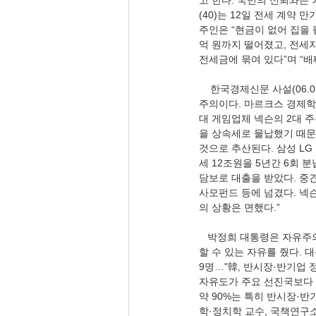
고 한다. 국민의 신뢰와는 
(40)는 12일 전세 계약
주인은 “현금이 없어 집을 
억 원까지 떨어졌고, 전세자
전세금에 묶여 있다”며 “배
    한국경제신문 사설(06.01) 〈韓기업 상속세, 얼마나 가혹하면 정부가 2대주주 올라서나〉, 대한민국은 지금 국가사회
주의이다. 마르크스 경제학
대 게임업체 넥슨의 2대 주
을 상속세로 물납했기 때문
것으로 추산된다. 삼성 L
세 12조원을 5년간 6회 
담보로 대출을 받았다. 중
사모펀드 등에 넘겼다. 넥
의 상황은 면했다.”
   박정희 대통령은 자유주의, 시장경제의 초석을 깔았다. 그해 10월 유신을 발동했다. 8·3 사채동결로 기업인에게 기업
할 수 있는 자유를 줬다. 
9명…"韓, 반시장·반기업 정
자유도가 주요 선진국보다 
약 90%는 특히 반시장·반
학·정치학 교수, 국책연구