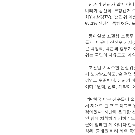
   선관위 신뢰가 말이 아니다. 가장 신뢰가 있어야 할 집단에 신뢰가 아니니 말이다. 상암경기장에 ‘부정선거 못 막으면 
나라가 공산화. 부정선거 수
화’(성창경TV), ‘선관위 이
68.1% 선관위 특혜채용,
   동아일보 조권형·조동주 기자(06.02), 〈‘선관위 투톱’(사무총장·차장) 자녀채용, 내부에 퍼졌는데..검증 못한 선관위원
들〉, 이윤태·신진우 기자(0
콘 박정희, 박근혜 정부가 
위는 국민의 자유도도, 계
   조선일보 최수현 논설위원 스포츠부장906.02), 〈[만물상]술 먹고 해도 통하는 한국 야구〉, 건설노동자들 광화문에
서 노상방뇨하고, 술 먹던
까? 그 수준이다. 신뢰의 
이다.’ 원칙, 신뢰, 계약
  “▶한국 야구 선수들이 술을 마시는 것은 술을 마셔도 안타 치고 삼진 잡을 정도로 경기 수준이 낮기 때문이다. WBC에
서 제대로 된 프로 리그도 
경이었다. 지난해 은퇴한 
인 팀에 처참하게 패하기도 
문에 참패한 게 아니라 한국
착취, 중계권 비리 의혹 등