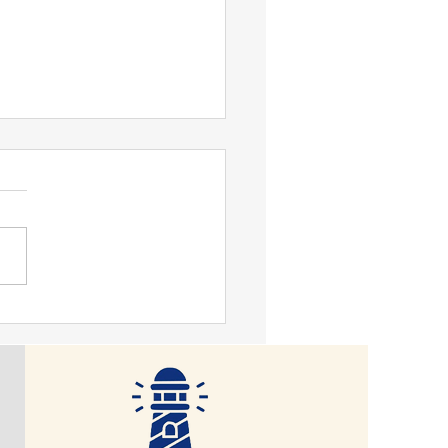
맹기 논평] 대한민국, 악을
로 가장하는 세상이 문제.
국은 1948년 7월 12일 발표
헌헌법이 존재한다. 그걸 부
, 친중·종북 성향을 내면 문
있다. 그들 ‘사적 카르텔’의 세
반미, 군 해체이다. 헌법정신
이라면, 반헌법은 악이 된다.
 “악(惡)은 보편적으로 자기
인 존재로 표현된다.”(Evil
neral is self-centred being for