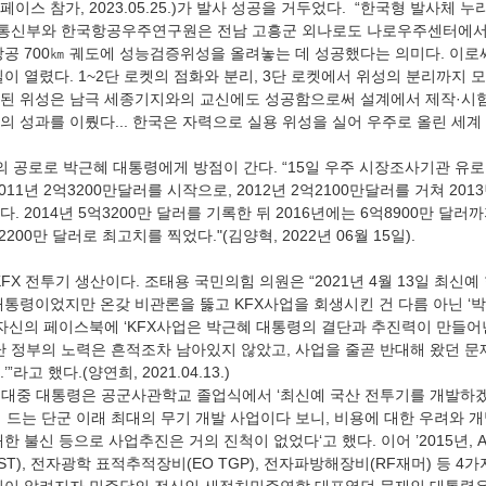
스 참가, 2023.05.25.)가 발사 성공을 거두었다.  “한국형 발사체 
통신부와 한국항공우주연구원은 전남 고흥군 외나로도 나로우주센터에서 
상공 700㎞ 궤도에 성능검증위성을 올려놓는 데 성공했다는 의미다. 이로
이 열렸다. 1~2단 로켓의 점화와 분리, 3단 로켓에서 위성의 분리까지 
된 위성은 남극 세종기지와의 교신에도 성공함으로써 설계에서 제작·시험
 성과를 이뤘다... 한국은 자력으로 실용 위성을 실어 우주로 올린 세계
11년 2억3200만달러를 시작으로, 2012년 2억2100만달러를 거쳐 2013
 2014년 5억3200만 달러를 기록한 뒤 2016년에는 6억8900만 달러
200만 달러로 최고치를 찍었다."(김양혁, 2022년 06월 15일).
대통령이었지만 온갖 비관론을 뚫고 KFX사업을 회생시킨 건 다름 아닌 ‘
 자신의 페이스북에 ‘KFX사업은 박근혜 대통령의 결단과 추진력이 만들어낸
지난 정부의 노력은 흔적조차 남아있지 않았고, 사업을 줄곧 반대해 왔던 
고 했다.(양연희, 2021.04.13.)
 드는 단군 이래 최대의 무기 개발 사업이다 보니, 비용에 대한 우려와 
한 불신 등으로 사업추진은 거의 진척이 없었다‘고 했다. 이어 ’2015년, 
T), 전자광학 표적추적장비(EO TGP), 전자파방해장비(RF재머) 등 4