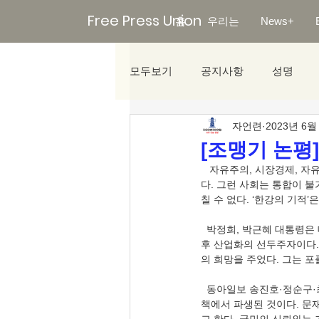
Free Press Union
홈
우리는
News+
모두보기
공지사항
성명
자언련
2023년 6월
미디어리포트
[조맹기 논평
   자유주의, 시장경제, 자유민주적 기본질서 등의 핵심은 계약이다. ‘민주공화주의’의 난맥상은 계약이 붕괴되기 때문이
다. 그런 사회는 통합이 불
칠 수 없다. ‘한강의 기적
  박정희, 박근혜 대통령은 대한민국 신뢰의 아이콘이다. 지금 경쟁력이 있는 기업은 삼성과 현대이다. 그들은 1970년 이
후 산업화의 선두주자이다. 
의 희망을 주었다. 그는 포
  동아일보 송진호·정순구·최동수 기자(2023.06.02.), 〈올해 전국 아파트 전세계약 47%가 ‘역전세’〉, 문재인 부동산 정
책에서 파생된 것이다. 문재