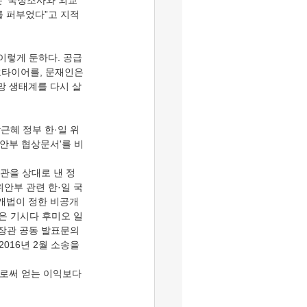
 ‘국정조사와 외교
를 퍼부었다”고 지적
호타이어를, 문재인은 
급망 생태계를 다시 살
위안부 협상문서'를 비
위안부 관련 한·일 국
개법이 정한 비공개 
은 기시다 후미오 일
교장관 공동 발표문의 
16년 2월 소송을 
로써 얻는 이익보다 