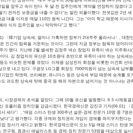
거리가 먼 정권이다. “대구 수성구의 30평형대 아파트(전용 84㎡)에 전세
 만기일을 앞두고 속이 탄다. 두 달 전 집주인에게 ‘계약을 연장하지 않겠다’
팔기 전까진 보증금을 내줄 수 없다”는 말만 되풀이했다. 전셋값은 2년 새 4
금 대출 이자로 매달 110만 원씩 나간다. 그는 “아이 학교 때문에 이사가
째라 식의 집주인을 보니 막막하다”고 했다.” 
은 인간의 탐욕을 거둔하는 것이다. 그런데 지금 정부는 탐욕의 덩어리이다
주가 됐다. 지난해 2월 별세한 김정주 넥슨 창업자 유족이 넥슨 지주회사(N
이다. 김 창업자의 유산은 10조원대 초반으로 유족이 내야 하는 상속세는
G 등도 비슷한 문제를 겪었다. 이재용 삼성전자 회장을 비롯한 이건희 선
분납으로 내고 있다. 구광모 LG그룹 회장도 7000억원이 넘는 상속세 납부를
견기업인 락앤락, 쓰리쎄븐, 유니더스 등은 상속세 부담 때문에 승계를 포
슨도 과도한 상속세 탓에 중국 등 해외 자본으로 넘어가는 것 아니냐는 관
대신 포퓰리즘 정치인을 감금시켰다. 한국경제신문 강진규 기자(06.01) 〈경
서 세다"〉, “애덤 스미스 탄생 300주년 설문-경제 전문가 10명 중 7명은
낮다”고 평가했다. 각종 규제와 정치권의 개입이 경제를 좌지우지한다는 
기업 정서가 세다고 밝혔다. 한국경제신문이 오는 5일 애덤 스미스 탄생 3
소 연구원, 증권사 애널리스트 등 경제·정치 전문가 53명을 대상으로 실시