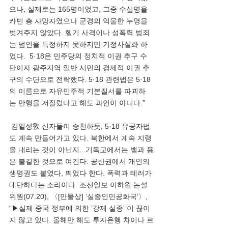
으나, 실제로는 165명이었고, 그중 수십명을 
카빈 총 사망자였으나 군경의 억울한 누명을 
벗겨주지 않았다. 헬기 사격이나 성폭력 범죄
는 범인을 특정하지 못하지만 기정사실화 하
였다.  5·18은 민주당의 정치적 이권 추구 수
단이자 광주지역 일반 시민의 경제적 이권 추
구의 수단으로 전락했다. 5·18 관련법은 5·18
의 이름으로 자유민주적 기본질서를 파괴하
는 만행을 저질렀다고 해도 과언이 아니다.”
 김일성敎 신자들이 승천하듯, 5·18 유공자법
도 계속 만들어가고 있다. 북한에서 계속 지령
을 내리는 것이 아닌지...기독교에서는 뱀과 용
은 불길한 것으로 여긴다. 공산권에서 개인의 
생명권도 붙였다, 띄었다 한다. 폭력과 테러가 
대단하다는 소리이다. 조선일보 이하원 논설
위원(07.20), 〈[만물상] ‘실종인민공화국’〉, 
“▶실제 중국 정부에 의한 ‘강제 실종’ 이 끊이
지 않고 있다. 올해만 해도 투자은행 차이나 르