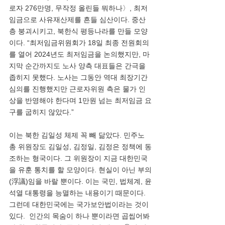
로자 276만명, 무작정 올린들 뭐하나〉, 최저
임금으로 사유재산제를 흔들 심산이다. 중산
층 붕괴시키고, 북한식 평등나라를 만들 모양
이다. “최저임금위원회가 18일 최종 전원회의
를 열어 2024년도 최저임금을 논의했지만, 마
지막 순간까지도 노사 양측 대표들은 간극을 
좁히지 못했다. 노사는 그동안 역대 최장기간 
심의를 진행했지만 근로자위원 측은 물가 인
상을 반영해야 한다며 1만원 넘는 최저임금 요
구를 굽히지 않았다.”
이는 북한 김일성 체제 꼭 빼 닮았다. 민주노
총 위원장도 김일성, 김정일, 김정은 정책에 동
조하는 형국이다. 그 위원장이 지금 대한민국
을 유훈 통치를 할 모양이다. 현실이 아닌 부의
(浮議)임을 바랄 뿐이다. 이는 국민, 법체계, 윤
석열 대통령을 능멸하는 내용이기 때문이다. 
그런데 대한민국에는 국가보안법이라는 것이 
있다.  인간의 목숨이 하나 뿐이라면 곱씹어봐