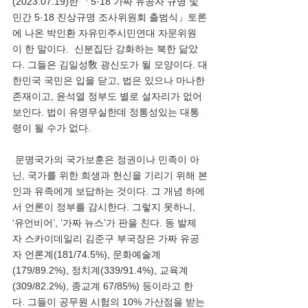
(2023.07.19)한 「5·18 가짜 유공자 규명 및 
민간 5·18 진상규명 조사위원회 출범식」토론
에 나온 박인환 자유민주시민연대 자문위원
이 한 말이다.  신분집단 강화하는 북한 닮았
다. 그들은 김일성敎 광신도가 될 모양이다. 대
한민국 국민은 입을 닫고, 법은 있으나 마나한 
존재이고, 윤석열 정부도 별로 설자리가 없어
보인다. 법이 유명무실한데 정통성있는 대통
령이 될 수가 없다. 
 문명국가의 국가보훈은 정권이나 민족이 아
닌, 국가를 위한 희생과 헌신을 기리기 위해 본
인과 유족에게 보답하는 것이다. 그 개념 하에
서 언론이 정부를 감시한다. 그렇지 못하니, 
‘유언비어’, ‘가짜 뉴스’가 판을 친다. 동 발제
자 스카이데일리 김준구 부국장은 가짜 유공
자 언론계(181/74.5%), 문화예술계
(179/89.2%), 정치계(339/91.4%), 교육계
(309/82.2%), 종교계 67/85%) 등이라고 한
다. 그들이 공무원 시험의 10% 가산점을 받는