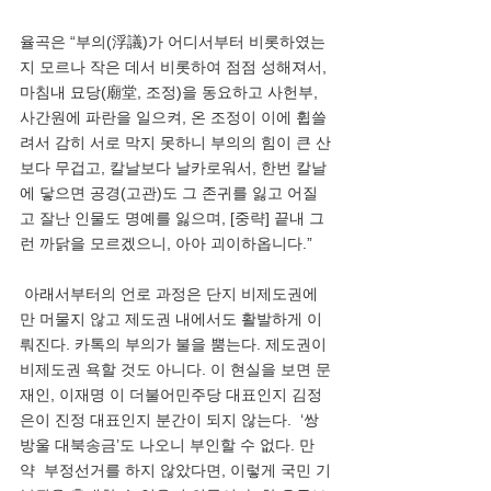
율곡은 “부의(浮議)가 어디서부터 비롯하였는
지 모르나 작은 데서 비롯하여 점점 성해져서, 
마침내 묘당(廟堂, 조정)을 동요하고 사헌부, 
사간원에 파란을 일으켜, 온 조정이 이에 휩쓸
려서 감히 서로 막지 못하니 부의의 힘이 큰 산
보다 무겁고, 칼날보다 날카로워서, 한번 칼날
에 닿으면 공경(고관)도 그 존귀를 잃고 어질
고 잘난 인물도 명예를 잃으며, [중략] 끝내 그
런 까닭을 모르겠으니, 아아 괴이하옵니다.”
 아래서부터의 언로 과정은 단지 비제도권에
만 머물지 않고 제도권 내에서도 활발하게 이
뤄진다. 카톡의 부의가 불을 뿜는다. 제도권이 
비제도권 욕할 것도 아니다. 이 현실을 보면 문
재인, 이재명 이 더불어민주당 대표인지 김정
은이 진정 대표인지 분간이 되지 않는다.  ‘쌍
방울 대북송금’도 나오니 부인할 수 없다. 만
약  부정선거를 하지 않았다면, 이렇게 국민 기