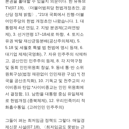
본권을 홀대할 수 있을지 의문이다. 한 유튜브
TV(07.19), 〈더블어범죄당 헌법개정초안, 공
산당 정체 밝힘〉, “21대 국회에서 진행-더불
어민주당의 헌법 개정초안 나왔습니다. 1. 대
통령제 4년 연임, 2. 지방 분권제(고려연방
제), 3. 선거연령 17~18세로 하향,  4. 토지소
유권 박탈 재산균등분배(공산주의체제), 5. 
5.18 및 세월호 특별 법 헌법에 명시 등재, 6. 
대기업 제제(국영화), 7. 자유 민주주의 삭제하
고, 공산인민 민주주의 등제, 8. 각 지역구청 
및 동회 인민위원회 창설, 9. 동네 통·반 소위
원회구성(법정 재판없이 인민재판 구성) *( 전
국을 공산조직화), 10. 기독교 및 천주교의 사
이비종파 탄압.*사이비종교는 인민 위원회에
서 결정함, 11. 남한을 대통령 중심 유일체제
로 헌법개정.(종북체제), 12. 우리민족끼리 적
화흡수통일. (고려인민 민주주의)
그들이 펴는 최저임금 정책도 그렇다. 매일경
제신문 사설(07.18), 〈최저임금도 못받는 근