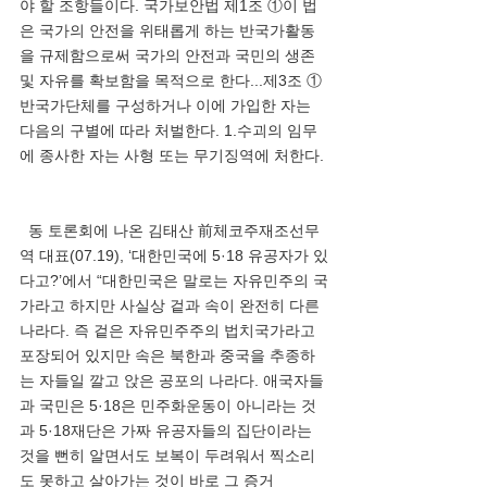
야 할 조항들이다. 국가보안법 제1조 ①이 법
은 국가의 안전을 위태롭게 하는 반국가활동
을 규제함으로써 국가의 안전과 국민의 생존 
및 자유를 확보함을 목적으로 한다...제3조 ①
반국가단체를 구성하거나 이에 가입한 자는 
다음의 구별에 따라 처벌한다. 1.수괴의 임무
에 종사한 자는 사형 또는 무기징역에 처한다. 
  동 토론회에 나온 김태산 前체코주재조선무
역 대표(07.19), ‘대한민국에 5·18 유공자가 있
다고?’에서 “대한민국은 말로는 자유민주의 국
가라고 하지만 사실상 겉과 속이 완전히 다른 
나라다. 즉 겉은 자유민주주의 법치국가라고 
포장되어 있지만 속은 북한과 중국을 추종하
는 자들일 깔고 앉은 공포의 나라다. 애국자들
과 국민은 5·18은 민주화운동이 아니라는 것
과 5·18재단은 가짜 유공자들의 집단이라는 
것을 뻔히 알면서도 보복이 두려워서 찍소리
도 못하고 살아가는 것이 바로 그 증거