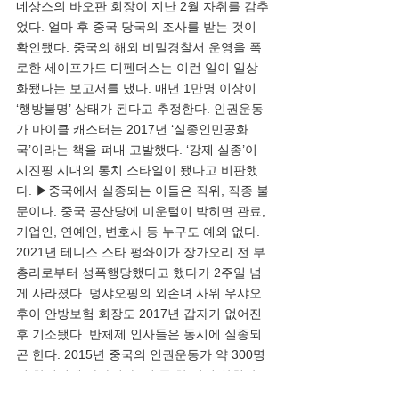
네상스의 바오판 회장이 지난 2월 자취를 감추
었다. 얼마 후 중국 당국의 조사를 받는 것이 
확인됐다. 중국의 해외 비밀경찰서 운영을 폭
로한 세이프가드 디펜더스는 이런 일이 일상
화됐다는 보고서를 냈다. 매년 1만명 이상이 
‘행방불명’ 상태가 된다고 추정한다. 인권운동
가 마이클 캐스터는 2017년 ‘실종인민공화
국’이라는 책을 펴내 고발했다. ‘강제 실종’이 
시진핑 시대의 통치 스타일이 됐다고 비판했
다. ▶중국에서 실종되는 이들은 직위, 직종 불
문이다. 중국 공산당에 미운털이 박히면 관료, 
기업인, 연예인, 변호사 등 누구도 예외 없다. 
2021년 테니스 스타 펑솨이가 장가오리 전 부
총리로부터 성폭행당했다고 했다가 2주일 넘
게 사라졌다. 덩샤오핑의 외손녀 사위 우샤오
후이 안방보험 회장도 2017년 갑자기 없어진 
후 기소됐다. 반체제 인사들은 동시에 실종되
곤 한다. 2015년 중국의 인권운동가 약 300명
이 한꺼번에 사라졌다. 이 중 한 명인 왕취안
장 변호사는 3년 뒤에야 살아있는 것이 알려졌