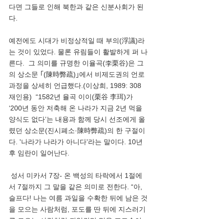
다면 그들로 인해 북한과 같은 신분사회가 된
다. 
예전에도 시대가 비정상적일 때 부의(浮議)라
는 것이 있었다. 물론 유림들이 활발하게 퍼 나
른다.  그 의미를 규명한 이율곡(李栗谷)은 그
의 상소문 ｢(陳時弊疏)｣에서 비제도권의 언로 
과정을 상세히 언급했다.(이상희, 1989: 308 
재인용)  “1582년 율곡 이이(栗谷 李珥)가 
‘200년 동안 저축해 온 나라가 지금 2년 먹을 
양식도 없다’는 내용과 함께 당시 선조에게 올
렸던 상소문(진시폐소·陳時弊疏)의 한 구절이
다. '나라가 나라가 아니다'라는 말이다. 10년 
후 임란이 일어난다. 
 성서 미카서 7장- 온 백성의 타락에서 1절에
서 7절까지 그 말을 같은 의미로 전한다. “아, 
슬프다! 나는 여름 과일을 수확한 뒤에 남은 것
을 모으는 사람처럼, 포도를 딴 뒤에 지스러기