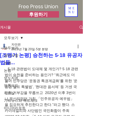
Free Press Union
ME
NU
후원하기
게시물
모두보기
자언련
모두보기
2023년 7월 20일
5분 분량
[조맹기 논평] 승천하는 5·18 유공자
공지사항
법들...
성명
   5·18 관련법이 도대체 몇 개인가? 5·18 관련
논평
법이 승천을 준비하는 용인가? “최근에도 더
보도자료
불어 민주당은 ‘운동권 특권계급화’를 위한 ‘운
언론보도
동권 셀프 특별법’, ‘현대판 음서제’ 등 거센 국
민적 거부감을 무릅쓰고  2020년 이후 3번이
자료실
나 무산되었던 가칭 「민주유공자 예우법」
가짜뉴스와 팩트체크
을 집요하게 추진한다고 한다.”라고 했다. 스
미디어리포트
카이데일리와 사단법인 국민화합이 주최