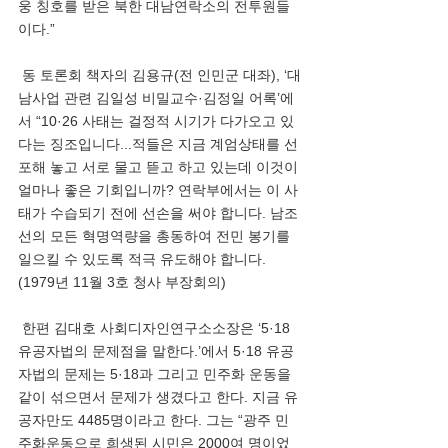
웅 칭호를 받은 북한 대남연락소의 전투원들
이다.”
 동 토론회 책자의 김용규(전 인민군 대좌), ‘대
남사업 관련 김일성 비밀교수·김정일 어록’에
서 “10·26 사태는 걸정적 시기가 다가오고 있
다는 징조입니다...적들은 지금 계엄상태를 선
포해 놓고 서로 물고 뜯고 하고 있는데 이것이 
얼마나 좋은 기회입니까? 연락부에서는 이 사
태가 수습되기 전에 선손을 써야 합니다. 남조
선의 모든 혁명역량을 총동하여 전민 봉기를 
일으킬 수 있도록 적극 유도해야 합니다.
(1979년 11월 3호 청사 부장회의)
 한편 김대호 사회디자인연구소소장은 ‘5·18
유공자법의 문제점을 말한다.’에서 5·18 유공
자법의 문제는 5·18과 그리고 민주화 운동을 
같이 섞으면서 문제가 생겼다고 한다. 지금 유
공자만도 4485명이라고 한다. 그는 “광주 민
주화운동으로 희생된 시민은 2000여 명이었