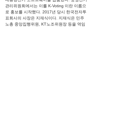
관리위원회에서는 이를 K-Voting 이란 이름으
로 홍보를 시작했다. 2017년 당시 한국전자투
표회사의 사장은 지재식이다. 지재식은 민주
노총 중앙집행위원, KT노조위원장 등을 역임
하며 KT 분사 및 민영화 반대 파업 운동 등을 
주도적으로 펼쳤던 정치적 성향이 분명한 인
물이다. 지재식은 김대중 대통령 비서실 행정
관 노무현 정부 민주평통 상임위원 민주당 미
디어 특위 위원장을 역임한 양재원과 절친으
로알려진 인물이다. 지재식은 2022년 대선 이
후 한국전자투표회사의 지분 5%를 취득하고 
대표 자리를 다른 사람에게 념겨줬다.”
  이어 〈한동훈 비서실장 김형동 장인은 中 공
산당 출신〉,〈박영수·윤석열·한동훈 모두 화
천대유 이해 당사자〉〈尹 ‘선관위 해킹’ 보고
한 김규현 국정원장 돌연 경질〉이라고 했다.
    김영 정치사회부장·국장대우(12.12), 〈[정
사열전] 대한민국의 민낯… 제대로 된 게 없
다〉, 프로사회를 전지고 아마추어 사회로 간 