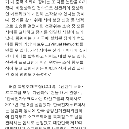
기 내 중국 화웨이 장비는 또 다른 논란을 야기
했다. 비정상적인 접속으로 선관위의 정상적
인 네트워크에 개입해 조작할 수 있다는 것이
다. 증거를 찾기 위해 서버 보전 신청 등 법적
으로 소송을 걸었지만 선관위는 소송 중 모든 
서버를 교체하고 증거를 인멸한 사실이 드러
났다. 화웨이는 기지국에 설치된 장비의 백도
어를 통해 가상 네트워크(Virtual Network)를 
만들 수 있다. 가상 서버는 선거 데이터에 실시
간 데이터를 탈취하고 명령도 내릴 수도 있다. 
선관위 프로그램에 미리 원하는 조작 함수를 
심어 놓고 실행시키는 방법과 선거 당일 실시
간 조작 명령도 가능하다.”
   허겸 특별취재부장(12.13),〈선관위 서버·
프로그램 모두 ‘다산타워’ 건물 내서 관장〉, 
“한국전자투표회사는 다산그룹의 자회사로 
2017년 2월 3일 설립됐다. 한국전자투표회사
는 설립과 동시에 한국 중앙선거관리위원회
에 전자투표 소프트웨어를 독과점으로 납품 
관리하는 업체로 선정됐고 대한민국 제19대 
대통령선거 소프트웨어를 납품했다. 중앙선거