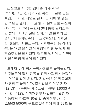
   조선일보 박극렬·김태준 기자(2024. 
12.13), 〈조국, 징역 2년 확정...이르면 오늘 
수감〉, 〈5년 지연된 단죄..그 사이 黨 만들
고 의원도 됐다.〉라고 했다. 문화일보 곽선미
(12.12), 〈야6당 두번째 尹대통령 탄핵소추
안 발의…191명 전원 참여, 14일 본회의 표
결〉, “더불어민주당과 조국혁신당, 개혁신
당, 진보당, 기본소득당, 사회민주당 등 야(野) 
6당은 12일 윤석열 대통령에 대한 두 번째 탄
핵소추안을 발의했다. 탄핵안 발의에는 야6당 
의원 191명 전원이 참여했다.”
   모래城 위에 정치공학사회를 만들어놓았다. 
민주노총이 일의 행복을 걷어차고 정치하겠다
는 이유를 알게 되었다. 기업·국민은 먹고살기
가 점점 힘들어진다. 조선일보 정석우 기자
(12.13), 〈구멍난 세수...올 나랏빚 1200조원 
넘나〉, “12일 기획재정부가 발표한 ’월간 재
정동향‘에 따르면 10월 말 중앙정부 채무는 
1155조 5000억 원으로 1년 전에 비해 63조 늘