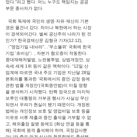
었다.”라고 했다. 어느 누구도 책임지는 공공
부문 종사자가 없다.
  국회 독재에 국민의 생명·자유·재산의 기본
권은 물건너 갔다. 차이나·북한에서 하는 시장
이 경색되어간다. 벌써 공산주의 나라가 된 것
인가? 한국경제신문 김형규 기자(12.12), 
〈"영업기밀 내놔라"…'무소불위' 국회에 한국 
기업 '초비상'〉, 자본가 혐오증이 작동한다. 
중대재해처벌법, 노란봉투법, 상법개정안, 상
속세 세계 1위 등이 같은 맥락이다. “12일 산
업계에 따르면 국내 주요 기업은 지난달 28일 
본회의를 통과한 ‘국회에서의 증언·감정 등에 
관한 법률 개정안’(국회증언법)이 미칠 영향
을 분석하기 시작했다. 탄핵 정국으로 마지막 
보루인 대통령의 거부권 행사가 사실상 무산
되면서 우려가 현실이 됐기 때문이다. 개정된 
법에는 개인정보 보호 및 영업비밀 보호 등을 
이유로 서류 제출과 증인 출석을 거부할 수 없
고, 해외출장 질병 등에도 (화상 연결 등을 통
해) 국회에 원격 출석해야 하며, 국정감사뿐 
아니라 중요 안건 심사와 청문회에도 출석해