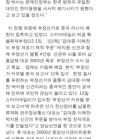
창 박사는 문재인정부는 한국 방위의 유일한 
대안인 한미동맹을 서서히 폐기시키기 원했다
고 보고 있을 정도다.”
  이 전쟁 와중에 부정선거로 중국·러시아·북
한이 침투하고 있었다. 스카이데일리 허겸 특
별취재부장(12.13), 〈[단독] “김대중·이해찬
이 부정 개표기 제작 주문”-박지원·신건과 함
께 부정선거 몸통 4인방. 선관위 뇌물 로비 납
품업체 대표 2003년 폭로. 부정선거 수사 않
고 묵살… 업체는 이듬해 폐업. 본지 ‘부정선
거 카르텔 분석 보고서’ 단독 입수...헌정 질서
를 유린하는 부정선거의 몸통이 김대중·이해
찬·박지원·신건이라는 충격적인 증언이 공개
돼 진위에 국민적 관심이 쏠리고 있다. 12일 
스카이데일리가 입수한 ‘부정선거 카르텔 분
석 보고서’에 따르면 선거 전산장비를 납품한 
류재화 관우정보통신 대표는 “김대중·이해찬·
박지원·신건의 주문을 받아서 부정 전자개표
기를 만들었다”고 양심선언을 한 것으로 드러
났다. 류 대표는 2003년 중앙선거관리위원회
에 뇌물을 건넨 로비 사건으로 구속돼 조사받