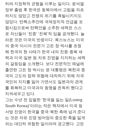
히려 지정학적 균형을 이루는 일이다. 윤석열
정부 출범 후 한국은 동북아에서 고립을 자초
하지도 않았고 전쟁의 위기를 촉발시키지도 
않았다. 탄핵소추안에 국제정치적 언급을 포
함시킴으로써 탄핵안을 소추한 세력은 스스
로 자신들이 ‘친중’ ‘친북’적 임을 공개했다. 놀
라운 것은 미국의 반응이다. 폭스뉴스는 미국
의 중국·아시아 전문가 고든 창 박사를 초청
해 한국의 현 사태가 한국 내의 친중·종북 세
력과 미국·일본 등 자유 진영을 지지하는 세력
의 갈등임을 소개했다. 보다 전문적인 채널에 
출연한 고든 창 박사는 윤 대통령은 북한과 중
국의 고도의 침략 위협에 대처하기 위해 자국 
국민의 지지를 잃어 가면서도 일본과의 관계
를 회복하고 미국과의 동맹을 돈독히 했다고 
치켜세우고 있다.
그는 수년 전 집필한 ‘한국을 잃는 일(Losing 
South Korea)’이라는 작은 책자에서 미국 등 
서방 진영이 한국을 중국·북한 측에 넘겨 준다
는 것은 자유 진영 방어망의 중요한 축을 잃게 
되는 대단히 위험한 일이라며 경고했다. 고든 