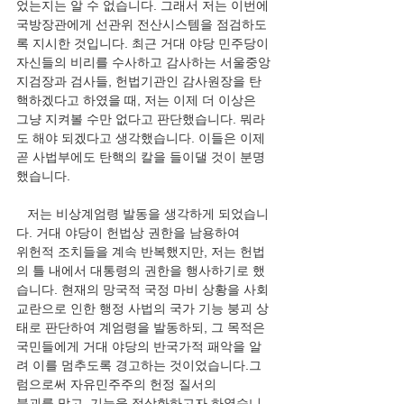
었는지는 알 수 없습니다. 그래서 저는 이번에 
국방장관에게 선관위 전산시스템을 점검하도
록 지시한 것입니다. 최근 거대 야당 민주당이 
자신들의 비리를 수사하고 감사하는 서울중앙
지검장과 검사들, 헌법기관인 감사원장을 탄
핵하겠다고 하였을 때, 저는 이제 더 이상은
그냥 지켜볼 수만 없다고 판단했습니다. 뭐라
도 해야 되겠다고 생각했습니다. 이들은 이제 
곧 사법부에도 탄핵의 칼을 들이댈 것이 분명
했습니다.
   저는 비상계엄령 발동을 생각하게 되었습니
다. 거대 야당이 헌법상 권한을 남용하여
위헌적 조치들을 계속 반복했지만, 저는 헌법
의 틀 내에서 대통령의 권한을 행사하기로 했
습니다. 현재의 망국적 국정 마비 상황을 사회 
교란으로 인한 행정 사법의 국가 기능 붕괴 상
태로 판단하여 계엄령을 발동하되, 그 목적은 
국민들에게 거대 야당의 반국가적 패악을 알
려 이를 멈추도록 경고하는 것이었습니다.그
럼으로써 자유민주주의 헌정 질서의
붕괴를 막고, 기능을 정상화하고자 하였습니