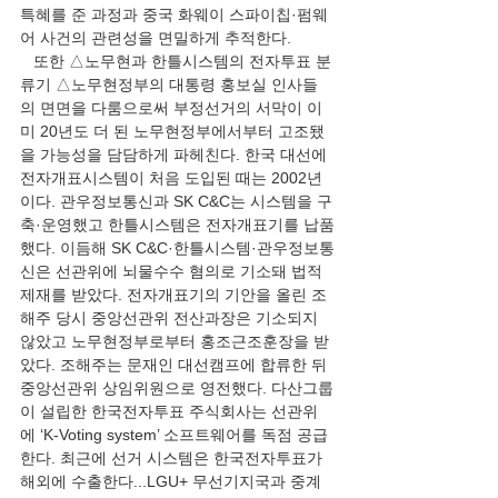
특혜를 준 과정과 중국 화웨이 스파이칩·펌웨
어 사건의 관련성을 면밀하게 추적한다.
   또한 △노무현과 한틀시스템의 전자투표 분
류기 △노무현정부의 대통령 홍보실 인사들
의 면면을 다룸으로써 부정선거의 서막이 이
미 20년도 더 된 노무현정부에서부터 고조됐
을 가능성을 담담하게 파헤친다. 한국 대선에 
전자개표시스템이 처음 도입된 때는 2002년
이다. 관우정보통신과 SK C&C는 시스템을 구
축·운영했고 한틀시스템은 전자개표기를 납품
했다. 이듬해 SK C&C·한틀시스템·관우정보통
신은 선관위에 뇌물수수 혐의로 기소돼 법적 
제재를 받았다. 전자개표기의 기안을 올린 조
해주 당시 중앙선관위 전산과장은 기소되지 
않았고 노무현정부로부터 홍조근조훈장을 받
았다. 조해주는 문재인 대선캠프에 합류한 뒤 
중앙선관위 상임위원으로 영전했다. 다산그룹
이 설립한 한국전자투표 주식회사는 선관위
에 ‘K-Voting system’ 소프트웨어를 독점 공급
한다. 최근에 선거 시스템은 한국전자투표가 
해외에 수출한다...LGU+ 무선기지국과 중계