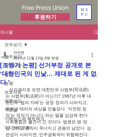
Free Press Union
ME
NU
후원하기
게시물
모두보기
자언련
모두보기
2024년 12월 13일
9분 분량
[조맹기 논평] 선거부정 공개로 본
공지사항
‘대한민국의 민낯… 제대로 된 게 없
성명
다.’
논평
   선거관리로 보면 대한민국 사법부(司法府)
보도자료
는 사법부(私法府)가 아닌가? 1987년 이후 대
언론보도
한민국 ‘법의 지배’는 공정·정의가 사라지고, 
폭력과 테러의 세상을 만들었다. ‘지연된 정
자료실
의’는 정의가 아니다.‘라는 말을 심감케 한다. 
가짜뉴스와 팩트체크
사회통합은 물건너 간 것이다. 법원은 법·양
미디어리포트
심 그리고 원칙이 무너지고 관용만 남았다. 심
판성이 사라지면, 민주공화국이 위험해진다.