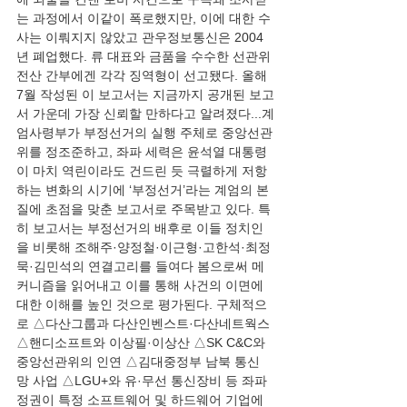
는 과정에서 이같이 폭로했지만, 이에 대한 수
사는 이뤄지지 않았고 관우정보통신은 2004
년 폐업했다. 류 대표와 금품을 수수한 선관위 
전산 간부에겐 각각 징역형이 선고됐다. 올해 
7월 작성된 이 보고서는 지금까지 공개된 보고
서 가운데 가장 신뢰할 만하다고 알려졌다...계
엄사령부가 부정선거의 실행 주체로 중앙선관
위를 정조준하고, 좌파 세력은 윤석열 대통령
이 마치 역린이라도 건드린 듯 극렬하게 저항
하는 변화의 시기에 ‘부정선거’라는 계엄의 본
질에 초점을 맞춘 보고서로 주목받고 있다. 특
히 보고서는 부정선거의 배후로 이들 정치인
을 비롯해 조해주·양정철·이근형·고한석·최정
묵·김민석의 연결고리를 들여다 봄으로써 메
커니즘을 읽어내고 이를 통해 사건의 이면에 
대한 이해를 높인 것으로 평가된다. 구체적으
로 △다산그룹과 다산인벤스트·다산네트웍스 
△핸디소프트와 이상필·이상산 △SK C&C와 
중앙선관위의 인연 △김대중정부 남북 통신
망 사업 △LGU+와 유·무선 통신장비 등 좌파 
정권이 특정 소프트웨어 및 하드웨어 기업에 