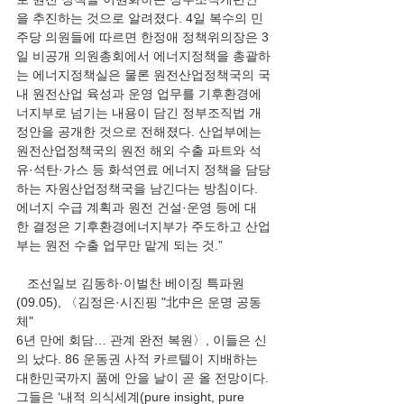
을 추진하는 것으로 알려졌다. 4일 복수의 민
주당 의원들에 따르면 한정애 정책위의장은 3
일 비공개 의원총회에서 에너지정책을 총괄하
는 에너지정책실은 물론 원전산업정책국의 국
내 원전산업 육성과 운영 업무를 기후환경에
너지부로 넘기는 내용이 담긴 정부조직법 개
정안을 공개한 것으로 전해졌다. 산업부에는 
원전산업정책국의 원전 해외 수출 파트와 석
유·석탄·가스 등 화석연료 에너지 정책을 담당
하는 자원산업정책국을 남긴다는 방침이다. 
에너지 수급 계획과 원전 건설·운영 등에 대
한 결정은 기후환경에너지부가 주도하고 산업
부는 원전 수출 업무만 맡게 되는 것.”
   조선일보 김동하·이벌찬 베이징 특파원
(09.05), 〈김정은·시진핑 "北中은 운명 공동
체"
6년 만에 회담… 관계 완전 복원〉, 이들은 신
의 났다. 86 운동권 사적 카르텔이 지배하는 
대한민국까지 품에 안을 날이 곧 올 전망이다. 
그들은 ‘내적 의식세계(pure insight, pure 