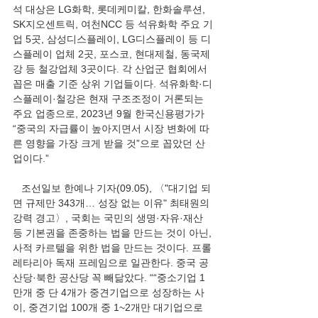
석 대상은 LG화학, 롯데케미칼, 한화솔루션, 
SK지오센트릭, 여천NCC 등 석유화학 주요 기
업 5곳, 삼성디스플레이, LG디스플레이 등 디
스플레이 업체 2곳, 포스코, 현대제철, 동국제
강 등 철강업체 3곳이다. 각 산업군 협회에서 
꼽은 매출 기준 상위 기업들이다. 석유화학·디
스플레이·철강은 현재 구조조정이 거론되는 
주요 업종으로, 2023년 9월 한국신용평가가 
“중국의 자급률이 높아지면서 시장 변화에 따
른 영향을 가장 크게 받을 것”으로 꼽았던 산
업이다.”
   조선일보 한예나 기자(09.05), 〈"대기업 되
면 규제만 343개… 성장 없는 이유" 최태원의 
강력 경고〉, 국회는 국민의 생명·자유·재산 
등 기본권을 존중하는 법을 만드는 것이 아닌, 
사적 카르텔을 위한 법을 만드는 것이다. 프롤
레타리아 독재 프레임으로 일관한다. 중국 공
산당·북한 공산당 꼭 빼닮았다. ““중소기업 1
만개 중 단 4개가 중견기업으로 성장하는 사
이, 중견기업 100개 중 1~2개만 대기업으로 