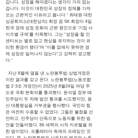
갑니다. 성장을 해야겠다는 생각이 거의 없는 
겁니다. 이것이 대한민국 성장의 정체를 가져
오는 근본적인 이유라고 봅니다.” 최태원 대한
상공회의소(대한상의) 회장 겸 SK 회장이 4일 
한국 경제 성장 둔화의 근본 원인으로 ‘기업 사
이즈별 규제’를 지목했다. 그는 “성장을 할 인
센티브는 별로 없고 현상을 유지하는 것이 유
리한 환경이 됐다”며 “이를 없애지 못하면 경
제 성장은 일어나지 않는다”고 강력히 경고했
다.“
  지난 8월에 열을 낸 노란봉투법·상법개정은 
이런 결과를 갖고 온다. 노란봉투법(노동조합
법 2·3조 개정안)이 2025년 8월24일 여당 주
도로 국회 본회의를 통과했다. 윤석열 정부 때 
민주당이 두 차례 법안 통과를 시도했지만, 용
산 대통령실을 거부권을 행사했다. 국민의 힘
은 여전히 수용할 수 없었다. 그들은 불참을 선
언하고, 민주당이 단독으로 노동자를 위한 법
안을 만들어줬다. 86 세력의 사적 카르텔을 위
한 법이었다. 프롤레타아 독재의 프레임인 것
이다. 즉, 노란봉투법은 사용자의 범위와 노동