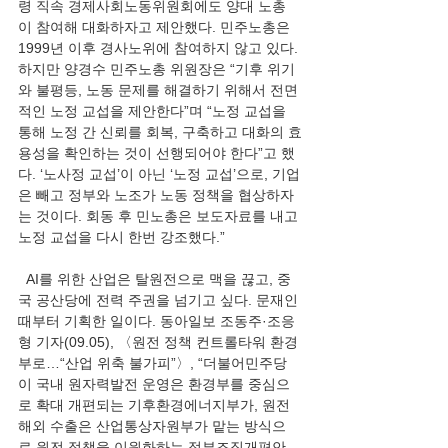
령 직속 경제사회노동위원회에도 양대 노총
이 참여해 대화하자고 제안했다. 민주노총은 
1999년 이후 경사노위에 참여하지 않고 있다. 
하지만 양경수 민주노총 위원장은 “기후 위기
와 불평등, 노동 문제를 해결하기 위해서 전면
적인 노정 교섭을 제안한다”며 “노정 교섭을 
통해 노정 간 신뢰를 회복, 구축하고 대화의 효
용성을 확인하는 것이 선행되어야 한다”고 했
다. ‘노사정 교섭’이 아닌 ‘노정 교섭’으로, 기업
은 빼고 정부와 노조가 노동 정책을 협상하자
는 것이다. 회동 후 민노총은 보도자료를 내고 
노정 교섭을 다시 한번 강조했다.”
  AI를 위한 산업은 탈원전으로 맥을 끊고, 중
국 공산당에 전력 주권을 넘기고 싶다. 문재인 
때부터 기획한 일이다. 동아일보 조동주·조응
형 기자(09.05), 〈원전 정책 컨트롤타워 환경
부로…“산업 위축 불가피”〉, “더불어민주당
이 국내 원자력발전 운영은 환경부를 중심으
로 확대 개편되는 기후환경에너지부가, 원전 
해외 수출은 산업통상자원부가 맡는 방식으
로 원전 정책을 이원화하는 정부조직개편안