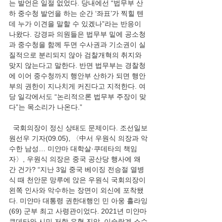
는 발언은 일절 없었다. 당내에선 “법무부 산
하 중수청 발언을 하는 순간 ‘좌표’가 찍힐 텐
데 누가 이견을 말할 수 있겠나”라는 반응이 
나왔다. 강경파 의원들은 법무부 밑에 공소청
과 중수청을 함께 두면 수사권과 기소권이 실
질적으로 분리되지 않아 검찰개혁의 취지와 
맞지 않는다고 말한다. 반면 법무부는 경찰청
에 이어 중수청까지 행안부 산하가 되면 행안
부의 권한이 지나치게 커진다고 지적한다. 여
당 일각에서도 “논리적으론 법무부 주장이 맞
다”는 목소리가 나온다.”
  국회의장이 정신 상태도 문제이다. 조선일보 
원선우 기자(09.05), 〈中서 우원식 의장과 악
수한 남성… 미얀마 대학살·쿠데타의 책임
자〉, 우원식 의장은 중국 공산당 행사에 왜 
간 건가? “지난 3일 중국 베이징 전승절 열병
식 때 천안문 망루에 앉은 우원식 국회의장이 
왼쪽 인사와 악수하는 장면이 외신에 포착됐
다. 미얀마 대통령 권한대행인 민 아웅 흘라잉
(69) 군부 최고 사령관이었다. 2021년 미얀마 
쿠데타와 시민 저항 유혈 진압, 이슬람계 소수