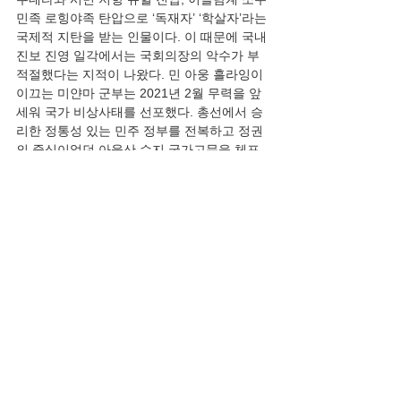
민족 로힝야족 탄압으로 ‘독재자’ ‘학살자’라는 
국제적 지탄을 받는 인물이다. 이 때문에 국내 
진보 진영 일각에서는 국회의장의 악수가 부
적절했다는 지적이 나왔다. 민 아웅 흘라잉이 
이끄는 미얀마 군부는 2021년 2월 무력을 앞
세워 국가 비상사태를 선포했다. 총선에서 승
리한 정통성 있는 민주 정부를 전복하고 정권
의 중심이었던 아웅산 수지 국가고문을 체포
했다. 대대적인 반독재 민주화 운동이 벌어지
자 민 아웅 흘라잉은 유혈 진압을 지시했다. 군
부는 무장하지 않은 민간인들에게 무차별적으
로 총기를 사용했다. 민주화 세력이 무장 저항
하면서 미얀마는 내전의 수렁에 빠졌다.”
  고위공직자에게 윤리 그리고 인권이라는 것
이 있는지 의심스럽다. 생명·자유·재산 등 기
본권과 인권은 발전의 기본이다.
  트루스데일리 해수부 북한피격 사건 형 이래
진(2025. 09월 04), 〈[서해피격 사건 반박문] 
박지원은 세 치 혀로 국민을 능멸하지 말라〉, 