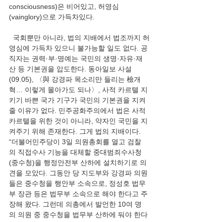
consciousness)은 비어있고, 허영심
(vainglory)으로 가득차있다.
  국회뿐만 아니라, 법의 지배에서 법조까지 허
영심에 가득차 있으니 불가능할 일도 없다. 공
직자는 권력·부·명예는 국민의 생명·자유·재
산 등 기본권을 압도한다. 동아일보 사설
(09.05), 〈與 강경파 목소리만 들리는 檢개
혁… 이렇게 몰아가도 되나〉, 사적 카르텔 지
키기 바쁜 국가 기구가 국민의 기본권을 지켜
줄 이유가 없다. 민주공화주의에서 법은 사적 
카르텔을 위한 것이 아니라, 약자인 국민을 지
켜주기 위해 존재한다. 그게 법의 지배이다. 
“더불어민주당이 3일 의원총회를 열고 검찰
의 직접수사 기능을 대체할 중대범죄수사청
(중수청)을 행정안전부 산하에 설치하기로 의
견을 모았다. 그동안 당 지도부와 강경파 의원
들은 중수청을 행안부 소속으로, 정성호 법무
부 장관 등은 법무부 소속으로 해야 한다고 주
장해 왔다. 그런데 의총에서 발언한 10여 명
의 의원 중 중수청을 법무부 산하에 둬야 한다