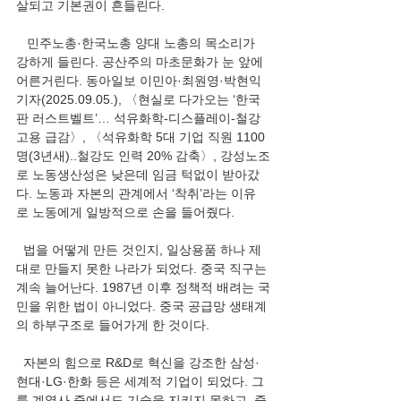
살되고 기본권이 흔들린다.
   민주노총·한국노총 양대 노총의 목소리가 
강하게 들린다. 공산주의 마초문화가 눈 앞에 
어른거린다. 동아일보 이민아·최원영·박현익 
기자(2025.09.05.), 〈현실로 다가오는 ‘한국
판 러스트벨트’… 석유화학-디스플레이-철강 
고용 급감〉, 〈석유화학 5대 기업 직원 1100
명(3년새)..철강도 인력 20% 감축〉, 강성노조
로 노동생산성은 낮은데 임금 턱없이 받아갔
다. 노동과 자본의 관계에서 ‘착취’라는 이유
로 노동에게 일방적으로 손을 들어줬다.
  법을 어떻게 만든 것인지, 일상용품 하나 제
대로 만들지 못한 나라가 되었다. 중국 직구는 
계속 늘어난다. 1987년 이후 정책적 배려는 국
민을 위한 법이 아니었다. 중국 공급망 생태계
의 하부구조로 들어가게 한 것이다.
  자본의 힘으로 R&D로 혁신을 강조한 삼성·
현대·LG·한화 등은 세계적 기업이 되었다. 그
룹 계열사 중에서도 기술을 지키지 못하고, 중