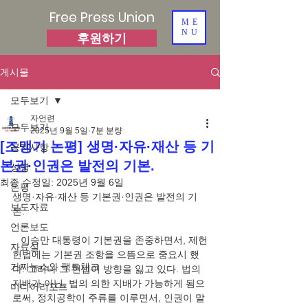
Free Press Union
ME
NU
후원하기
게시물
모두보기
자언련
모두보기
2025년 9월 5일
7분 분량
[조맹기 논평] 생명·자유·재산 등 기
공지사항
본권·인권은 발전의 기본.
성명
최종 수정일:
2025년 9월 6일
논평
생명·자유·재산 등 기본권·인권은 발전의 기
보도자료
본.
언론보도
   이승만 대통령이 기본권을 존중하면서, 제헌
자료실
헌법에는 기본권 조항을 으뜸으로 중요시 했
가짜뉴스와 팩트체크
다. 그러나 그 헌법이 방향을 잃고 있다. 법의 
지배가 아닌, 법의 의한 지배가 가능하게 됨으
미디어리포트
로써, 정치공학이 주류를 이루면서, 인권이 말