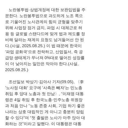
   노란봉투법·상법개정에 대한 보완입법을 주
문한다. 노란봉투법으로 과도하게 노조 쪽으
로 기울어진 노사관계의 힘의 균형을 맞추기 
위해 사업장 점거 금지, 파업 시 대체근로 허
용 등 글로벌 스탠다드에 맞게 법과 제도를 정
비해 달라는 재계의 요청도 넘겨들어선 안 된
다.(사설, 2025.08.25.) 이 법 때문에 한국이 
‘파업 공화국’으로 전락하고, 산업질서, 즉 공
급망 생태계가 무너져 0%대로 떨어진 성장률
이 더 낮아지는 일만은 막아야 한다.(사설, 
2025.08.25.)
   조선일보 박상기·김아사 기자(09.05), 〈李 
'노사정 대화' 요구에 '사측은 빼자'는 민노총
취임 후 양대 노총과 첫 만남〉, “이재명 대통
령은 4일 취임 후 한국노총·민주노총 위원장
과 처음 만나 “노동 존중 사회, 기업 하기 좋은 
나라는 상호 대립적인 게 아니고 충분히 양립
할 수 있다”며 “첫 출발은 노사가 마주 앉아 대
화하는 것”이라고 말했다. 이 대통령은 대통