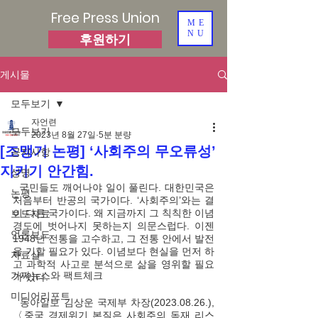
Free Press Union
ME
NU
후원하기
게시물
모두보기
자언련
모두보기
2023년 8월 27일
5분 분량
[조맹기 논평] ‘사회주의 무오류성’
공지사항
지키기 안간힘.
성명
  국민들도 깨어나야 일이 풀린다. 대한민국은 
논평
처음부터 반공의 국가이다. ‘사회주의’와는 결
이 다른 국가이다. 왜 지금까지 그 칙칙한 이념 
보도자료
경도에 벗어나지 못하는지 의문스럽다. 이젠 
언론보도
1948년 전통을 고수하고, 그 전통 안에서 발전
을 기할 필요가 있다. 이념보다 현실을 먼저 하
자료실
고 과학적 사고로 분석으로 삶을 영위할 필요
가짜뉴스와 팩트체크
가 있다. 
미디어리포트
  동아일보 김상운 국제부 차장(2023.08.26.), 
〈중국 경제위기 본질은 사회주의 독재 리스