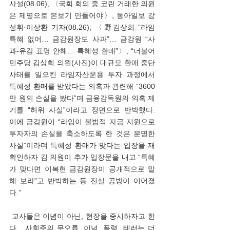
사설(08.06), 〈국회 회의 중 코린 거래한 의원
은 제명으로 본보기 만들어야〉, 동아일보 강
성휘·이상환 기자(08.26), 〈野김상희 “라임 
특혜 없어… 금감원장도 사과”… 금감원 “사
과-유감 표명 안해… 특혜성 환매”〉, “더불어
민주당 김상희 의원(사진)이 대규모 환매 중단 
사태를 일으킨 라임자산운용 투자 과정에서 
특혜성 환매를 받았다는 의혹과 관련해 “3600
만 원의 손실을 봤다”며 금융감독원의 의혹 제
기를 “허위 사실”이라고 정면으로 반박했다. 
이에 금감원이 “라임이 불법적 자금 지원으로 
투자자의 손실을 축소하도록 한 것은 분명한 
사실”이라며 특혜성 환매가 맞다는 입장을 재
확인하자 김 의원이 추가 입장문을 내고 “특혜
가 맞다면 이복현 금감원장이 공개적으로 말
해 보라”고 반박하는 등 진실 공방이 이어졌
다.”
 교사들은 이념이 아닌, 현장을 중시하자고 한
다.  사회주의 무오류, 이념, 폭력, 테러는 더 