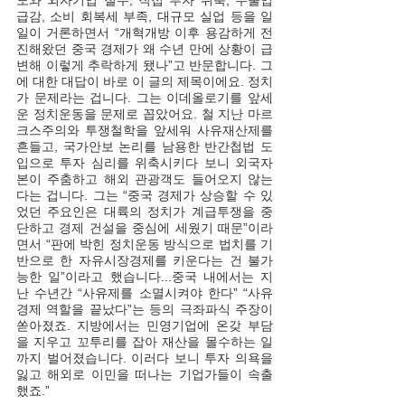
도와 외자기업 철수, 직접 투자 위축, 수출입 
급감, 소비 회복세 부족, 대규모 실업 등을 일
일이 거론하면서 “개혁개방 이후 용감하게 전
진해왔던 중국 경제가 왜 수년 만에 상황이 급
변해 이렇게 추락하게 됐나”고 반문합니다. 그
에 대한 대답이 바로 이 글의 제목이에요. 정치
가 문제라는 겁니다. 그는 이데올로기를 앞세
운 정치운동을 문제로 꼽았어요. 철 지난 마르
크스주의와 투쟁철학을 앞세워 사유재산제를 
흔들고, 국가안보 논리를 남용한 반간첩법 도
입으로 투자 심리를 위축시키다 보니 외국자
본이 주춤하고 해외 관광객도 들어오지 않는
다는 겁니다. 그는 “중국 경제가 상승할 수 있
었던 주요인은 대륙의 정치가 계급투쟁을 중
단하고 경제 건설을 중심에 세웠기 때문”이라
면서 “판에 박힌 정치운동 방식으로 법치를 기
반으로 한 자유시장경제를 키운다는 건 불가
능한 일”이라고 했습니다...중국 내에서는 지
난 수년간 “사유제를 소멸시켜야 한다” “사유
경제 역할을 끝났다”는 등의 극좌파식 주장이 
쏟아졌죠. 지방에서는 민영기업에 온갖 부담
을 지우고 꼬투리를 잡아 재산을 몰수하는 일
까지 벌어졌습니다. 이러다 보니 투자 의욕을 
잃고 해외로 이민을 떠나는 기업가들이 속출
했죠.” 