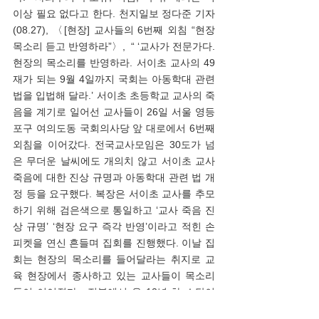
이상 필요 없다고 한다. 천지일보 정다준 기자
(08.27), 〈[현장] 교사들의 6번째 외침 “현장 
목소리 듣고 반영하라”〉,  “ ‘교사가 전문가다. 
현장의 목소리를 반영하라. 서이초 교사의 49
재가 되는 9월 4일까지 국회는 아동학대 관련 
법을 입법해 달라.’ 서이초 초등학교 교사의 죽
음을 계기로 일어선 교사들이 26일 서울 영등
포구 여의도동 국회의사당 앞 대로에서 6번째 
외침을 이어갔다. 전국교사모임은 30도가 넘
은 무더운 날씨에도 개의치 않고 서이초 교사 
죽음에 대한 진상 규명과 아동학대 관련 법 개
정 등을 요구했다. 복장은 서이초 교사를 추모
하기 위해 검은색으로 통일하고 ‘교사 죽음 진
상 규명’ ‘현장 요구 즉각 반영’이라고 적힌 손
피켓을 연신 흔들며 집회를 진행했다. 이날 집
회는 현장의 목소리를 들어달라는 취지로 교
육 현장에서 종사하고 있는 교사들이 목소리
들이 이어졌다.  전북에서 온 12년 차 소담이 
초등교사 교사는 “책임에 관한 이야기를 꺼내 