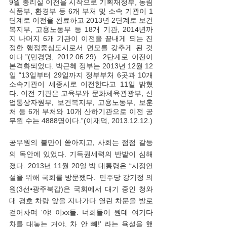
9월 총리실 이전을 시작으로 기획재정부, 농림
식품부, 환경부 등 6개 부처 및 소속 기관이 1
단계로 이전을 완료하고 2013년 2단계로 보건
복지부, 고용노동부 등 18개 기관, 2014년까
지 나머지 6개 기관이 이전을 끝내게 되는 진
정한 행정중심도시로서 면모를 갖추게 된 것
이다.”(민경명, 2012.06.29)  2단계로 이전이 
본격화되었다. 박근혜 정부는 2013년 12월 12
일 “13일부터 29일까지 정부부처 6곳과 10개 
소속기관이 세종시로 이전한다고 11일 밝혔
다. 이전 기관은 교육부와 문화체육관광부, 산
업통상자원부, 보건복지부, 고용노동부, 보훈
처 등 6개 부처와 10개 산하기관으로 이전 공
무원 수는 4888명이다.”(이재덕, 2013.12.12.) 
공무원의 불만이 쏟아지고, 사회는 점점 갈등
의 독안에 있었다. 기득권세력의 반발이 심해
졌다. 2013년 11월 20일 박 대통령은 “시정연
설을 위해 국회를 방문했다.  민주당 강기정 의
원(3선⦁광주북갑)은 국회에서 대기 중인 청와
대 경호 차량 앞을 지나가다 열린 차문을 발로 
걷어차며 ‘야! 이xx들. 너희들이 뭔데 여기다 
차를 대놓는 거야. 차 안 빼!’ 라는 욕설을 했