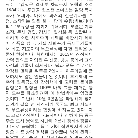
크〉, “김상운 경제부 차장조지 오웰의 소설 
‘1984’에서 주인공 윈스턴 스미스는 일당 독재
국가 오세아니아에서 과거의 신문기사를 수
정, 조작하는 일을 한다. 당과 수령(빅브러더)
의 ‘무오류성’을 지키기 위해서다. 오웰은 기록 
조작, 문서 검열, 감시의 일상화 등 스탈린 지
배하의 소련 사회주의 체제를 비판하기 위해 
이 작품을 썼다. 사실 사회주의 독재국가들에
서 최고 지도자의 무오류성에 대한 집착은 공
통된 현상이다. 북한에서는 2013년 장성택이 
반역 혐의로 처형된 후 신문, 방송 등에서 그의 
사진과 기록이 삭제됐다. 당과 군을 주무르며 
막강한 권력을 휘두른 2인자가 하루아침에 존
재하지도 않은 인물이 된 것이다. 후계체제 구
축의 일등공신인 장성택에게 권력을 몰아준 
김정은이 입장을 180도 바꿔 그를 제거한 통
치 모순을 해소하려면 이 방법밖에는 없었을 
것이다. 지난해 10월 3연임을 확정하며 장기 
집권의 길을 연 시진핑의 중국도 최고 지도자
의 무오류성이라는 함정에 빠져들고 있다. ‘제
로 코로나’ 정책이 대표적이다. 상하이 등 중국 
주요 도시 봉쇄로 지난해 2분기 경제성장률이 
0.4%로 급락하는 등 위기에 직면했지만 시진
핑은 기존 방역 정책을 고수했다. 방역 완화가 
필요하다는 중국 내 전문가들의 의견도 소용