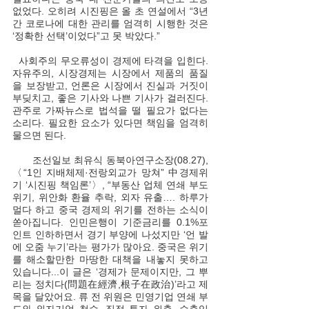
없었다. 오히려 시진핑은 올 초 연설에서 “3년
간 코로나에 대한 관리를 엄격히 시행한 것은 
‘정확한 선택’이었다”고 못 박았다.”
  사회주의 무오류성이 경제에 타격을 입힌다. 
자유주의, 시장경제는 시장에서 제품의 품질
을 보장받고, 언론은 시장에서 진실과 거짓이 
부딪치고, 좋은 기사와 나쁜 기사가 걸러진다. 
관주로 가짜뉴스로 법석을 떨 필요가 없다는 
소리다. 필요한 요소가 있다면 책임을 엄격히 
물으면 된다. 
      조선일보 최유식 동북아연구소장(08.27), 
〈“1인 지배체제·전랑외교가 망쳐” 中경제위
기 ‘시진핑 책임론’〉, “부동산 업체 연쇄 부도 
위기, 위안화 환율 추락, 외자 유출…. 하루가 
멀다 하고 중국 경제의 위기를 전하는 소식이 
쏟아집니다. 인민은행이 기준금리를 0.1%포
인트 인하하면서 경기 부양에 나섰지만 ‘언 발
에 오줌 누기’라는 평가가 많아요. 중국은 위기
를 해소할만한 마땅한 대책을 내놓지 못하고 
있습니다...이 글은 ‘경제가 문제이지만, 그 뿌
리는 정치다(問題在經濟,根子在政治)’라고 제
목을 달았어요. 류 전 위원은 민영기업 연쇄 부