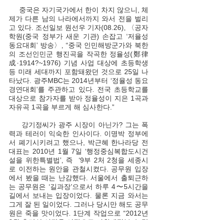
     중국은 자기국가에서 한이 차지 않으니, 체
제가 다른 남의 나라에서까지 와서 전을 벌리
고 있다. 조선일보 원선우 기자(08.26), 〈공자
학원(중국 정부가 새운 기관) 손잡고 ‘저율성 
동요대회’ 방송〉, “중국 인민해방군가와 북한
의 조선인민군 행진곡을 작곡한 정율성(鄭律
成·1914?~1976) 기념 사업 대상에 초등학생 
등 미래 세대까지 포함돼왔던 것으로 25일 나
타났다. 광주MBC는 2014년부터 ‘정율성 동요
경연대회’를 주관하고 있다. 전국 초등학교를 
대상으로 참가자를 받아 정율성이 지은 1곡과 
자유곡 1곡을 부르게 해 심사한다.”
     강기정씨가 광주 시장이 아닌가? 그는 폭
력과 테러이 익숙한 인사이다. 이명박 정부에
서 폐기시키려고 했으나, 박근혜 한나라당 전 
대표는 2010년 1월 7일 ‘행정중심복합도시건
설을 위한특별법’, 즉  ‘9부 2처 2청을 세종시
로 이전하는 원안을 관철시켰다. 공무원 입장
에서 봤을 때는 난감했다. 서울에서 출퇴근하
는 공무원은 ‘길과장’으로서 하루 4〜5시간을 
길에서 보내는 입장이었다. 물론 지금 와서는 
그게 잘 된 일이었다. 그러나 당시만 해도 공무
원은 죽을 맛이었다. 1단계 작업으로 “2012년 