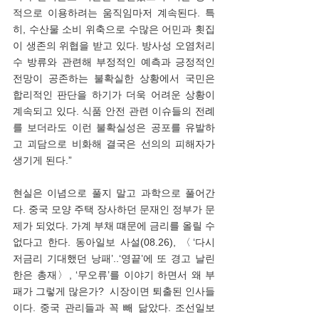
적으로 이용하려는 움직임마저 계속된다. 특
히, 수산물 소비 위축으로 수많은 어민과 횟집
이 생존의 위협을 받고 있다. 방사성 오염처리
수 방류와 관련해 부정적인 예측과 긍정적인 
전망이 공존하는 불확실한 상황에서 국민은 
합리적인 판단을 하기가 더욱 어려운 상황이 
계속되고 있다. 식품 안전 관련 이슈들의 전례
를 보더라도 이런 불확실성은 공포를 유발하
고 괴담으로 비화해 결국은 선의의 피해자가 
생기게 된다.”
현실은 이념으로 풀지 말고 과학으로 풀어간
다. 중국 모양 주택 장사하던 문재인 정부가 문
제가 되었다. 가계 부채 떄문에 금리를 올릴 수 
없다고 한다. 동아일보 사설(08.26), 〈‘다시 
저금리 기대했던 낭패’..‘영끝’에 또 경고 날린 
한은 총재〉, ‘무오류’를 이야기 하면서 왜 부
패가 그렇게 많은가?  시장이면 퇴출된 인사들
이다. 중국 관리들과 꼭 빼 닮았다. 조선일보 