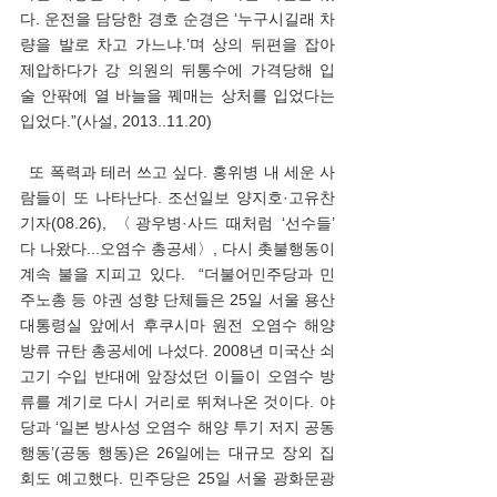
다. 운전을 담당한 경호 순경은 ‘누구시길래 차
량을 발로 차고 가느냐.’며 상의 뒤편을 잡아 
제압하다가 강 의원의 뒤통수에 가격당해 입
술 안팎에 열 바늘을 꿰매는 상처를 입었다는 
입었다.”(사설, 2013..11.20) 
  또 폭력과 테러 쓰고 싶다. 홍위병 내 세운 사
람들이 또 나타난다. 조선일보 양지호·고유찬 
기자(08.26), 〈광우병·사드 때처럼 ‘선수들’ 
다 나왔다...오염수 총공세〉, 다시 촛불행동이 
계속 불을 지피고 있다.  “더불어민주당과 민
주노총 등 야권 성향 단체들은 25일 서울 용산 
대통령실 앞에서 후쿠시마 원전 오염수 해양 
방류 규탄 총공세에 나섰다. 2008년 미국산 쇠
고기 수입 반대에 앞장섰던 이들이 오염수 방
류를 계기로 다시 거리로 뛰쳐나온 것이다. 야
당과 ‘일본 방사성 오염수 해양 투기 저지 공동 
행동’(공동 행동)은 26일에는 대규모 장외 집
회도 예고했다. 민주당은 25일 서울 광화문광