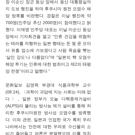
장 이순신 장군 동상 앞에서 용산 대통령실까
지 도보 행진을 하며 후쿠시마 원전 오염수 해
양 방류를 비판했다. 경찰은 이날 행진에 약 
700명(민주당 추산 2000명)이 참여했다고 밝
혔다. 이재명 민주당 대표는 이날 이순신 동상 
앞에서 기자회견을 열고 “인류 건강을 위협하
는 테러를 자행하는 일본 행태는 돈 몇 푼 모아
서 유흥 업소에 가보겠다고 사람 목숨을 뺏는 
‘살인 강도’나 다름없다”며 “일본의 핵 오염수 
해양 투기는 인류에 대한 범죄이고 제2의 태평
양 전쟁”이라고 말했다.”
문화일보 김영목 부경대 식품과학부 교수
(08.24), 〈과학이 괴담에 지는 사회는 미래 없
다〉, 일본 정부가 오늘 다핵종제거설비
(ALPS)라 불리는 방사능 제거 설비를 통해 처
리한 후쿠시마원전 방사성 오염수를 방류했
다. 이와 관련, 일본과 인접한 국가 특히 우리
나라에서는 안전에 대한 우려로 수산물의 소
비가 줄어들고 여론은 분열됐으며 이를 정치