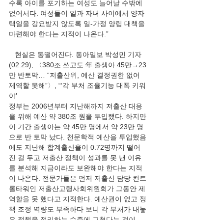
수록 아이를 포기하는 여성도 늘어날 수밖에 
없어서다. 여성들이 일과 자녀 사이에서 양자
택일을 강요받지 않도록 일-가정 양립 대책을 
마련해야 한다는 지적이 나온다.” 
   현실은 동떨어진다. 동아일보 박성민 기자
(02.29), 〈380조 쓰고도 年 출생아 45만→23
만 반토막… “저출산위, 예산 결정권한 없어 
제역할 못해”〉, “‘각 부처 조율기능 대폭 키워
야’ 
정부는 2006년부터 지난해까지 저출산 대응
을 위해 예산 약 380조 원을 투입했다. 하지만 
이 기간 출생아는 약 45만 명에서 약 23만 명
으로 반 토막 났다. 천문학적 예산을 투입했음
에도 지난해 합계출산율이 0.72명까지 떨어
진 걸 두고 저출산 정책이 성과를 못 낸 이유
를 분석해 지금이라도 보완해야 한다는 지적
이 나온다. 전문가들은 먼저 저출산 담당 컨트
롤타워인 저출산고령사회위원회가 그동안 제 
역할을 못 했다고 지적한다. 예산권이 없고 정
책 조정 역량도 부족하다 보니 각 부처가 내놓
은 정책을 정리하는 수준에 그쳤다는 것이