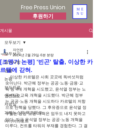
Free Press Union
ME
NU
후원하기
게시물
모두보기
자언련
모두보기
2024년 2월 29일
6분 분량
[조맹기 논평] '빈곤' 탈출, 이상한 카
공지사항
르텔에 갇혀.
성명
    이상한 카르텔은 사회 곳곳에 독버섯처럼 
논평
솟아난다. 박근혜 정부는 공공·노동·금융·교
보도자료
육 등 4대 개혁을 시도했고, 윤석열 정부는 노
동·연금·교육 개혁을 시도했다. 박근혜 정부
언론보도
는 공공·노동 개혁을 시도하다 카르텔의 저항
자료실
으로 탄핵을 당했다. 그 후유증으로 윤석열 정
가짜뉴스와 팩트체크
부들는 공공·노동 개혁은 엄두도 내지 못하고 
있다. 지금 윤석열 정부는 공공·노동 개혁을 
미디어리포트
미루다, 컨트롤 타워의 부재를 경험한다. 그 결