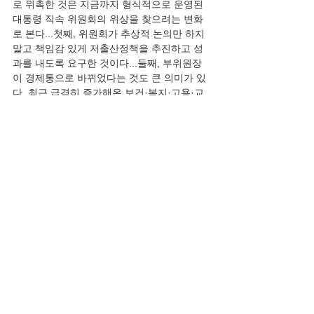
로 위촉한 것은 지금까지 형식적으로 운영된 
대통령 직속 위원회의 위상을 찾으려는 변화
로 본다...첫째, 위원회가 추상적 논의만 하지 
말고 책임감 있게 저출산정책을 추진하고 성
과를 내도록 요구한 것이다...둘째, 부위원장
이 경제통으로 바뀌었다는 것도 큰 의미가 있
다. 최근 급격히 증가해온 보건·복지·고용·교
육 예산이 올해 전체 예산의 50%를 넘고 앞으
로 법적 의무 지출 증가가 이어질 것이다. 우리
나라는 지금 국민이나 정치권이 모두 보편적 
복지라는 심각한 ‘복지병’에 감염되어 있다. 이
제 저출산 문제는 단순히 복지 문제가 아니라 
국가 재정에 막대한 부담이 되어버린 경제 문
제라는 인식을 가져야 한다. 셋째, 앞으로 저출
산 문제는 위원회급 정책 논의에서 부총리급 
정부 기구로 전환해 저출산정책의 컨트롤타
워 역할을 하게 해야 한다. 저출산고령화위원
회 부위원장을 실무형으로 교체한다고 문제
가 해결되는 것이 아니다. 출산·주택·육아·교
육·일자리까지 모든 부분이 안정적으로 연결 
고리가 끊이지 않고 우리 자녀들에게 전달될 
수 있는 믿음이 있어야 출산을 결심한다.” 