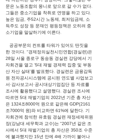
문은 노동조합의 몽니로 앞으로 갈 수가 없다. 
그들은 중소기업을 착취로 연명을 하고 있다. 
높은 임금, 주52시간 노동제, 최저임금제, 소
득주도 성장 등 문재인 평등정책은 오히려 중
소기업을 말살하기에 이른다. 
   공공부문의 컨트롤 타워가 있어도 딴짓을 
한 것이다. “경제정의실천시민연합(경실련)은 
28일 서울 종로구 동숭동 경실련 강당에서 기
자회견을 열고 ‘5대 재벌 경제력 집중 및 부동
산 자산 실태’를 발표했다. 경실련은 금융감독
원 전자공시시스템에 공시된 연도별 사업보고
서·감사보고서·공시대상기업집단 등 자료를 
조사에 활용했다고 설명했다. 경실련 조사에 
따르면 5대 재벌기업의 2022년 기준 총 자산
은 1324조8000억 원으로 같은해 GDP(2161
조7000억 원)와 비교하면 61%에 달한다. 기
자회견에 참석한 유호림 경실련 재정세제위원
장(강남대 세무학과 교수)는 “2007년 같은 조
사에서 5대 재벌기업의 총 자산은 350조 수준
에 불과했지만 15년 만에 4배 가까이 불어나 