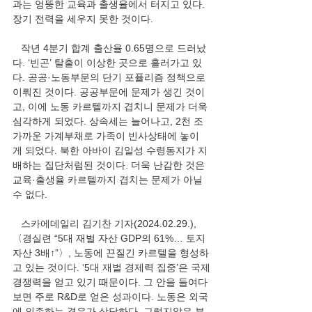
과는 엉뚱한 교육과 출생율에서 터지고 있다. 
장기 전력을 세우지 못한 것이다. 
   작년 4분기 합계 출산율 0.65명으로 드러났
다. ‘빈곤’ 탈출이 이상한 곳으로 흘러가고 있
다. 공공·노동부문의 단기 포퓰리즘 정책으로 
이뤄진 것이다. 공공부문에 문제가 생긴 것이
고, 이에 노동 카르텔까지 겹치니 문제가 더욱 
심각하게 되었다. 상속세는 늘어나고, 2천 조 
가까운 가계부채로 가족이 빈사상태에 놓이
게 되었다. 북한 아바이 김일성 수령동지가 지
배하는 집단처럼된 것이다. 더욱 난감한 것은 
교육·출생율 카르텔까지 겹치는 문제가 아닐 
수 없다. 
   스카에데일리 김기찬 기자(2024.02.29.), 
〈경실련 “5대 재벌 자산 GDP의 61%… 토지 
자산 3배↑”〉, 노동에 끈질긴 카르텔을 형성하
고 있는 것이다. ‘5대 재벌 경제력 집중’은 국제
경쟁력을 얻고 있기 때문이다. 그 안을 들여다 
보면 주로 R&D로 얻은 성과이다. 노동은 외국
에 의존하는 경우가 상당하다. 그렇지않은 부