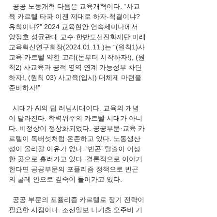
  공공 노동개혁 다음은 교육개혁이다. “사교
육 카르텔 타파 이젠 제대로 하자-척결이냐? 
유착이냐?” 2024 교육현안 연속세미나에서 
양정호 성균관대 교수·한반도선진화재단 미래
교육혁신연구회장(2024.01.11.)는 “(원칙1)사
교육 카르텔 약한 고리(돈부터 시작하자!), (원
칙2) 사교육과 공적 영역 연계 가능성부 차단
하자!, (원칙 03) 사교육(입시) 대체제 마련을 
준비하자!” 
  시대가 AI의 딥 러닝시대이다. 교육의 개념
이 달라진다. 학력위주의 카르텔 시대가 아니
다. 비정상이 정상화되었다. 공공부문·교육 카
르텔이 독버섯처럼 온존하고 있다. 노동생산
성이 올라갈 이유가 없다. ‘빈곤’ 탈출이 이상
한 곳으로 흘러가고 있다. 결론적으로 이야기
한다면 공공부문의 포퓰리즘 정책으로 빈곤
의 굴레 안으로 깊숙이 들어가고 있다.  
  공공 부문의 포퓰리즘 카르텔로 장기 전략이 
필요한 시점이다. 조선일보 나기초 오주비 기