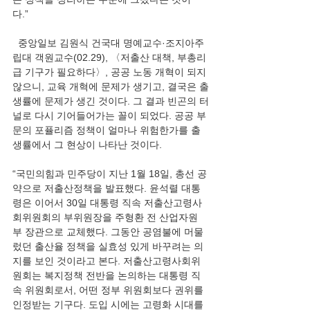
다.” 
  중앙일보 김원식 건국대 명예교수·조지아주
립대 객원교수(02.29), 〈저출산 대책, 부총리
급 기구가 필요하다〉, 공공 노동 개혁이 되지 
않으니, 교육 개혁에 문제가 생기고, 결국은 출
생률에 문제가 생긴 것이다. 그 결과 빈곤의 터
널로 다시 기어들어가는 꼴이 되었다. 공공 부
문의 포퓰리즘 정책이 얼마나 위험한가를 출
생률에서 그 현상이 나타난 것이다.  
“국민의힘과 민주당이 지난 1월 18일, 총선 공
약으로 저출산정책을 발표했다. 윤석렬 대통
령은 이어서 30일 대통령 직속 저출산고령사
회위원회의 부위원장을 주형환 전 산업자원
부 장관으로 교체했다. 그동안 공염불에 머물
렀던 출산율 정책을 실효성 있게 바꾸려는 의
지를 보인 것이라고 본다. 저출산고령사회위
원회는 복지정책 전반을 논의하는 대통령 직
속 위원회로서, 어떤 정부 위원회보다 권위를 
인정받는 기구다. 도입 시에는 고령화 시대를 