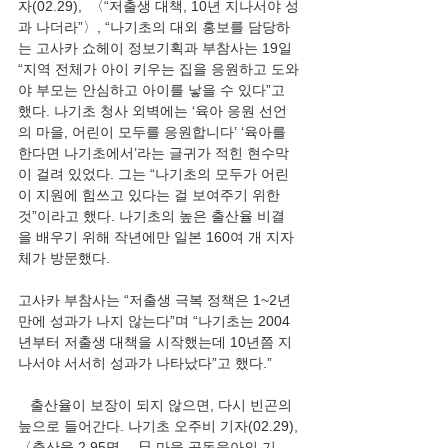
자(02.29),  〈“저출생 대책, 10년 지나서야 성
과 나더라”〉, “나기초의 대외 홍보를 담당하
는 고사카 쇼헤이 정보기획과 부참사는 19일 
“지역 전체가 아이 키우는 집을 응원하고 도와
야 부모는 안심하고 아이를 낳을 수 있다”고 
했다. 나기초 청사 외벽에는 ‘육아 응원 선언
의 마을, 어린이 모두를 응원합니다’ ‘육아를 
한다면 나기초에서’라는 글귀가 적힌 현수막
이 걸려 있었다. 그는 “나기초의 모두가 어린
이 지원에 힘쓰고 있다는 걸 보여주기 위한 
것”이라고 했다. 나기초의 높은 출산율 비결
을 배우기 위해 작년에만 일본 160여 개 지자
체가 방문했다. 
고사카 부참사는 “저출생 극복 정책은 1~2년 
만에 성과가 나지 않는다”며 “나기초는 2004
년부터 저출생 대책을 시작했는데 10년쯤 지
나서야 서서히 성과가 나타났다”고 했다.” 
   출산율이 보장이 되지 않으면, 다시 빈곤의 
늪으로 들어간다. 나기초 오주비 기자(02.29), 
〈출산율 2.95명… 日 마을 공동육아의 기