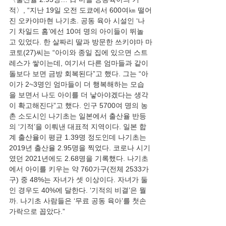
적〉, “지난 19일 오전 도쿄에서 600여㎞ 떨어
진 오카야마현 나기초. 공동 육아 시설인 ‘나
기 차일드 홈’에선 10여 명의 아이들이 뛰놀
고 있었다. 한 살짜리 딸과 방문한 쓰키야마 마
코토(27)씨는 “아이와 종일 집에 있으면 스트
레스가 쌓이는데, 여기서 다른 엄마들과 같이 
돌보다 보면 금방 회복된다”고 했다. 그는 “아
이가 2~3명인 엄마들이 더 행복해하는 모습
을 보면서 나도 아이를 더 낳아야겠다는 생각
이 확고해진다”고 했다. 인구 5700여 명의 농
촌 소도시인 나기초는 일본에서 출산율 반등
의 ‘기적’을 이뤄낸 대표적 지역이다. 일본 합
계 출산율이 평균 1.39명 정도인데 나기초는 
2019년 출산율 2.95명을 찍었다. 코로나 시기
였던 2021년에도 2.68명을 기록했다. 나기초
에서 아이를 키우는 약 760가구(전체 2533가
구) 중 48%는 자녀가 셋 이상이다. 자녀가 둘
인 경우도 40%에 달한다. ‘기적의 비결’은 뭘
까. 나기초 사람들은 ‘무료 공동 육아’를 첫손
가락으로 꼽았다.” 