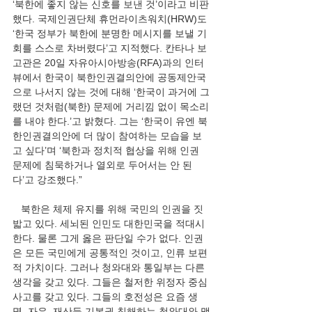
‘북한에 좋지 않는 신호를 보낸 것’이라고 비판
했다. 국제인권단체 휴먼라이츠워치(HRW)도 
‘한국 정부가 북한에 분명한 메시지를 보낼 기
회를 스스로 차버렸다’고 지적했다. 칸타나 보
고관은 20일 자유아시아방송(RFA)과의 인터
뷰에서 한국이 북한인권결의안에 공동제안국
으로 나서지 않는 것에 대해 ‘한국이 과거에 그
랬던 것처럼(북한) 문제에 거리낌 없이 목소리
를 내야 한다.’고 밝혔다. 그는 ‘한국이 유엔 북
한인권결의안에 더 많이 참여하는 모습을 보
고 싶다’며 ‘북한과 정치적 협상을 위해 인권 
문제에 침묵하거나 열외로 두어서는 안 된
다’고 강조했다.”
   북한은 체제 유지를 위해 국민의 인권을 짓
밟고 있다. 세뇌된 인민도 대한민국을 적대시
한다. 물론 그게 옳은 판단일 수가 없다. 인권
은 모든 국민에게 공통적인 것이고, 인류 보편
적 가치이다. 그러나 청와대와 통일부는 다른 
생각을 갖고 있다. 그들은 철저한 위정자 중심 
사고를 갖고 있다. 그들의 호전성은 요즘 생
명, 자유, 재산등 기본권 침해하는 청와대와 맥