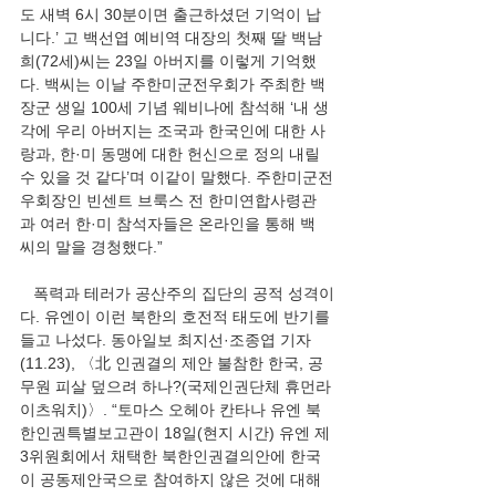
도 새벽 6시 30분이면 출근하셨던 기억이 납
니다.’ 고 백선엽 예비역 대장의 첫째 딸 백남
희(72세)씨는 23일 아버지를 이렇게 기억했
다. 백씨는 이날 주한미군전우회가 주최한 백 
장군 생일 100세 기념 웨비나에 참석해 ‘내 생
각에 우리 아버지는 조국과 한국인에 대한 사
랑과, 한·미 동맹에 대한 헌신으로 정의 내릴 
수 있을 것 같다’며 이같이 말했다. 주한미군전
우회장인 빈센트 브룩스 전 한미연합사령관
과 여러 한·미 참석자들은 온라인을 통해 백 
씨의 말을 경청했다.” 
   폭력과 테러가 공산주의 집단의 공적 성격이
다. 유엔이 이런 북한의 호전적 태도에 반기를 
들고 나섰다. 동아일보 최지선·조종엽 기자
(11.23), 〈北 인권결의 제안 불참한 한국, 공
무원 피살 덮으려 하나?(국제인권단체 휴먼라
이츠워치)〉. “토마스 오헤아 칸타나 유엔 북
한인권특별보고관이 18일(현지 시간) 유엔 제
3위원회에서 채택한 북한인권결의안에 한국
이 공동제안국으로 참여하지 않은 것에 대해 