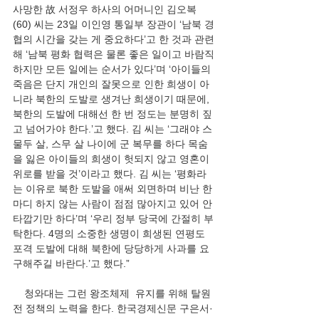
사망한 故 서정우 하사의 어머니인 김오복
(60) 씨는 23일 이인영 통일부 장관이 ‘남북 경
협의 시간을 갖는 게 중요하다’고 한 것과 관련
해 ‘남북 평화 협력은 물론 좋은 일이고 바람직
하지만 모든 일에는 순서가 있다’며 ‘아이들의 
죽음은 단지 개인의 잘못으로 인한 희생이 아
니라 북한의 도발로 생겨난 희생이기 때문에, 
북한의 도발에 대해선 한 번 정도는 분명히 짚
고 넘어가야 한다.’고 했다. 김 씨는 ‘그래야 스
물두 살, 스무 살 나이에 군 복무를 하다 목숨
을 잃은 아이들의 희생이 헛되지 않고 영혼이 
위로를 받을 것’이라고 했다. 김 씨는 ‘평화라
는 이유로 북한 도발을 애써 외면하며 비난 한
마디 하지 않는 사람이 점점 많아지고 있어 안
타깝기만 하다’며 ‘우리 정부 당국에 간절히 부
탁한다. 4명의 소중한 생명이 희생된 연평도 
포격 도발에 대해 북한에 당당하게 사과를 요
구해주길 바란다.’고 했다.” 
    청와대는 그런 왕조체제  유지를 위해 탈원
전 정책의 노력을 한다. 한국경제신문 구은서·