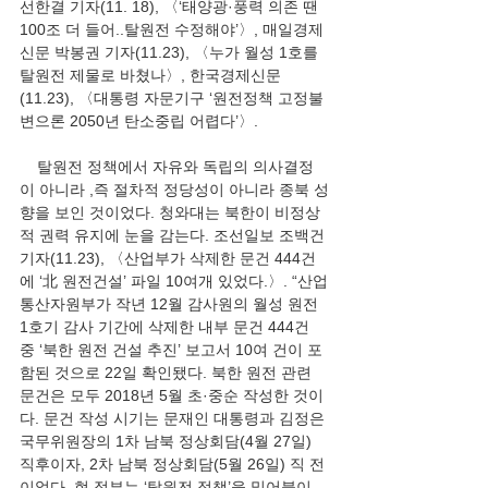
선한결 기자(11. 18), 〈‘태양광·풍력 의존 땐 
100조 더 들어..탈원전 수정해야’〉, 매일경제
신문 박봉권 기자(11.23), 〈누가 월성 1호를 
탈원전 제물로 바쳤나〉, 한국경제신문
(11.23), 〈대통령 자문기구 ‘원전정책 고정불
변으론 2050년 탄소중립 어렵다’〉.
    탈원전 정책에서 자유와 독립의 의사결정
이 아니라 ,즉 절차적 정당성이 아니라 종북 성
향을 보인 것이었다. 청와대는 북한이 비정상
적 권력 유지에 눈을 감는다. 조선일보 조백건 
기자(11.23), 〈산업부가 삭제한 문건 444건
에 ‘北 원전건설’ 파일 10여개 있었다.〉. “산업
통산자원부가 작년 12월 감사원의 월성 원전 
1호기 감사 기간에 삭제한 내부 문건 444건 
중 ‘북한 원전 건설 추진’ 보고서 10여 건이 포
함된 것으로 22일 확인됐다. 북한 원전 관련 
문건은 모두 2018년 5월 초·중순 작성한 것이
다. 문건 작성 시기는 문재인 대통령과 김정은 
국무위원장의 1차 남북 정상회담(4월 27일) 
직후이자, 2차 남북 정상회담(5월 26일) 직 전
이었다 .현 정부는 ‘탈원전 정책’을 밀어붙이