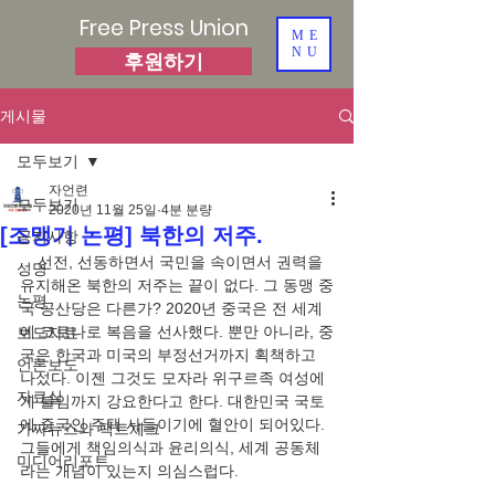
Free Press Union
ME
NU
후원하기
게시물
모두보기
자언련
모두보기
2020년 11월 25일
4분 분량
[조맹기 논평] 북한의 저주.
공지사항
    선전, 선동하면서 국민을 속이면서 권력을 
성명
유지해온 북한의 저주는 끝이 없다. 그 동맹 중
논평
국 공산당은 다른가? 2020년 중국은 전 세계
에 코로나로 복음을 선사했다. 뿐만 아니라, 중
보도자료
국은 한국과 미국의 부정선거까지 획책하고 
언론보도
나섰다. 이젠 그것도 모자라 위구르족 여성에
자료실
게 불임까지 강요한다고 한다. 대한민국 국토
에 중국인 주택 사들이기에 혈안이 되어있다. 
가짜뉴스와 팩트체크
그들에게 책임의식과 윤리의식, 세계 공동체
미디어리포트
라는 개념이 있는지 의심스럽다. 