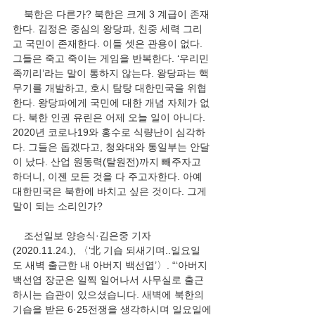
    북한은 다른가? 북한은 크게 3 계급이 존재
한다. 김정은 중심의 왕당파, 친중 세력 그리
고 국민이 존재한다. 이들 셋은 관용이 없다. 
그들은 죽고 죽이는 게임을 반복한다. ‘우리민
족끼리’라는 말이 통하지 않는다. 왕당파는 핵
무기를 개발하고, 호시 탐탕 대한민국을 위협
한다. 왕당파에게 국민에 대한 개념 자체가 없
다. 북한 인권 유린은 어제 오늘 일이 아니다. 
2020년 코로나19와 홍수로 식량난이 심각하
다. 그들은 돕겠다고, 청와대와 통일부는 안달
이 났다. 산업 원동력(탈원전)까지 빼주자고 
하더니, 이젠 모든 것을 다 주고자한다. 아예 
대한민국은 북한에 바치고 싶은 것이다. 그게 
말이 되는 소리인가?        
    조선일보 양승식·김은중 기자
(2020.11.24.), 〈‘北 기습 되새기며..일요일
도 새벽 출근한 내 아버지 백선엽’〉. “‘아버지 
백선엽 장군은 일찍 일어나서 사무실로 출근
하시는 습관이 있으셨습니다. 새벽에 북한의 
기습을 받은 6·25전쟁을 생각하시며 일요일에