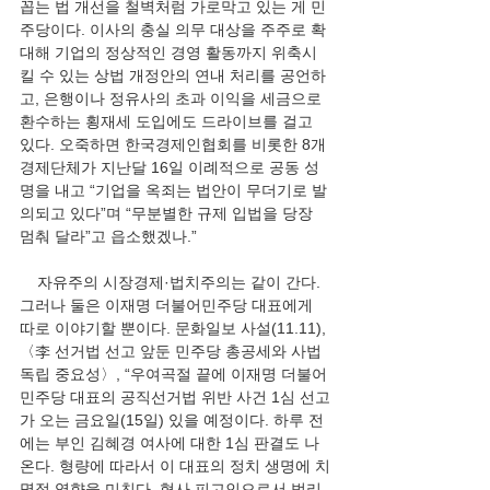
꼽는 법 개선을 철벽처럼 가로막고 있는 게 민
주당이다. 이사의 충실 의무 대상을 주주로 확
대해 기업의 정상적인 경영 활동까지 위축시
킬 수 있는 상법 개정안의 연내 처리를 공언하
고, 은행이나 정유사의 초과 이익을 세금으로 
환수하는 횡재세 도입에도 드라이브를 걸고 
있다. 오죽하면 한국경제인협회를 비롯한 8개 
경제단체가 지난달 16일 이례적으로 공동 성
명을 내고 “기업을 옥죄는 법안이 무더기로 발
의되고 있다”며 “무분별한 규제 입법을 당장 
멈춰 달라”고 읍소했겠나.”
    자유주의 시장경제·법치주의는 같이 간다. 
그러나 둘은 이재명 더불어민주당 대표에게 
따로 이야기할 뿐이다. 문화일보 사설(11.11), 
〈李 선거법 선고 앞둔 민주당 총공세와 사법 
독립 중요성〉, “우여곡절 끝에 이재명 더불어
민주당 대표의 공직선거법 위반 사건 1심 선고
가 오는 금요일(15일) 있을 예정이다. 하루 전
에는 부인 김혜경 여사에 대한 1심 판결도 나
온다. 형량에 따라서 이 대표의 정치 생명에 치
명적 영향을 미친다. 형사 피고인으로서 법리 