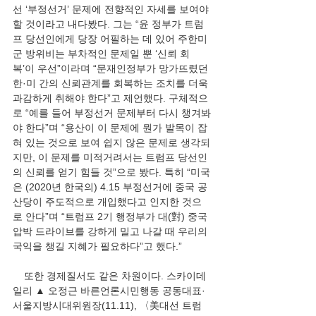
선 ‘부정선거’ 문제에 전향적인 자세를 보여야 
할 것이라고 내다봤다. 그는 “윤 정부가 트럼
프 당선인에게 당장 어필하는 데 있어 주한미
군 방위비는 부차적인 문제일 뿐 ‘신뢰 회
복’이 우선”이라며 “문재인정부가 망가뜨렸던 
한·미 간의 신뢰관계를 회복하는 조치를 더욱 
과감하게 취해야 한다”고 제언했다. 구체적으
로 “예를 들어 부정선거 문제부터 다시 챙겨봐
야 한다”며 “용산이 이 문제에 뭔가 발목이 잡
혀 있는 것으로 보여 쉽지 않은 문제로 생각되
지만, 이 문제를 미적거려서는 트럼프 당선인
의 신뢰를 얻기 힘들 것”으로 봤다. 특히 “미국
은 (2020년 한국의) 4.15 부정선거에 중국 공
산당이 주도적으로 개입했다고 인지한 것으
로 안다”며 “트럼프 2기 행정부가 대(對) 중국 
압박 드라이브를 강하게 밀고 나갈 때 우리의 
국익을 챙길 지혜가 필요하다”고 했다.”
    또한 경제질서도 같은 차원이다. 스카이데
일리 ▲ 오정근 바른언론시민행동 공동대표·
서울지방시대위원장(11.11), 〈美대선 트럼