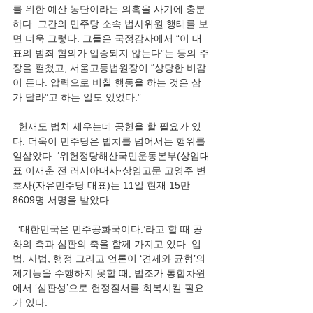
를 위한 예산 농단이라는 의혹을 사기에 충분
하다. 그간의 민주당 소속 법사위원 행태를 보
면 더욱 그렇다. 그들은 국정감사에서 “이 대
표의 범죄 혐의가 입증되지 않는다”는 등의 주
장을 펼쳤고, 서울고등법원장이 “상당한 비감
이 든다. 압력으로 비칠 행동을 하는 것은 삼
가 달라”고 하는 일도 있었다.”
  헌재도 법치 세우는데 공헌을 할 필요가 있
다. 더욱이 민주당은 법치를 넘어서는 행위를 
일삼았다. ‘위헌정당해산국민운동본부(상임대
표 이재춘 전 러시아대사·상임고문 고영주 변
호사(자유민주당 대표)는 11일 현재 15만 
8609명 서명을 받았다.
  ‘대한민국은 민주공화국이다.’라고 할 때 공
화의 측과 심판의 축을 함께 가지고 있다. 입
법, 사법, 행정 그리고 언론이 ‘견제와 균형’의 
제기능을 수행하지 못할 때, 법조가 통합차원
에서 ‘심판성’으로 헌정질서를 회복시킬 필요
가 있다.