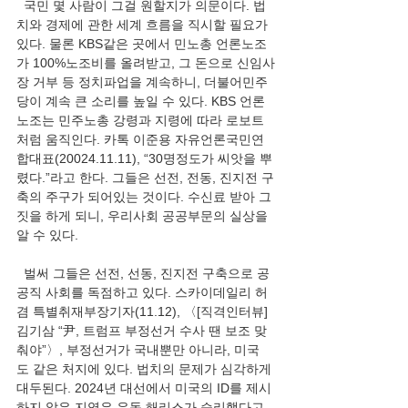
  국민 몇 사람이 그걸 원할지가 의문이다. 법
치와 경제에 관한 세계 흐름을 직시할 필요가 
있다. 물론 KBS같은 곳에서 민노총 언론노조
가 100%노조비를 올려받고, 그 돈으로 신임사
장 거부 등 정치파업을 계속하니, 더불어민주
당이 계속 큰 소리를 높일 수 있다. KBS 언론
노조는 민주노총 강령과 지령에 따라 로보트
처럼 움직인다. 카톡 이준용 자유언론국민연
합대표(20024.11.11), “30명정도가 씨앗을 뿌
렸다.”라고 한다. 그들은 선전, 전동, 진지전 구
축의 주구가 되어있는 것이다. 수신료 받아 그 
짓을 하게 되니, 우리사회 공공부문의 실상을 
알 수 있다.
  벌써 그들은 선전, 선동, 진지전 구축으로 공
공직 사회를 독점하고 있다. 스카이데일리 허
겸 특별취재부장기자(11.12), 〈[직격인터뷰] 
김기삼 “尹, 트럼프 부정선거 수사 땐 보조 맞
춰야”〉, 부정선거가 국내뿐만 아니라, 미국
도 같은 처지에 있다. 법치의 문제가 심각하게 
대두된다. 2024년 대선에서 미국의 ID를 제시
하지 않은 지역은 유독 해리스가 승리했다고 