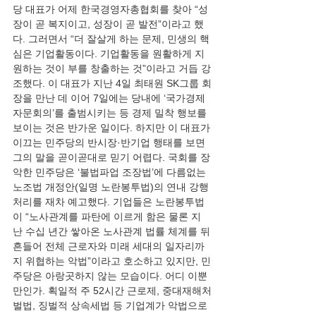
당 대표가 어제 한국경영자총협회를 찾아 “성
장이 곧 복지이고, 성장이 곧 발전”이라고 했
다. 그러면서 “더 잘살게 하는 문제, 민생의 핵
심은 기업활동이다. 기업활동을 원활하게 지
원하는 것이 부를 창출하는 것”이라고 거듭 강
조했다. 이 대표가 지난 4일 최태원 SK그룹 회
장을 만난 데 이어 7일에는 당내에 ‘국가경제
자문회의’를 출범시키는 등 경제 밀착 행보를 
보이는 것은 반가운 일이다. 하지만 이 대표가 
이끄는 민주당의 반시장·반기업 행태를 보면 
그의 말을 곧이곧대로 믿기 어렵다. 국회를 장
악한 민주당은 ‘불법파업 조장법’에 다름없는 
노조법 개정안(일명 노란봉투법)의 연내 강행 
처리를 재차 예고했다. 기업들은 노란봉투법
이 “노사관계를 파탄에 이르게 함은 물론 지
난 수십 년간 쌓아온 노사관계 법률 체계를 뒤
흔들어 전체 근로자와 미래 세대의 일자리까
지 위협하는 악법”이라고 호소하고 있지만, 민
주당은 아랑곳하지 않는 모습이다. 어디 이뿐
만인가. 획일적 주 52시간 근로제, 중대재해처
벌법, 징벌적 상속세법 등 기업계가 악법으로 