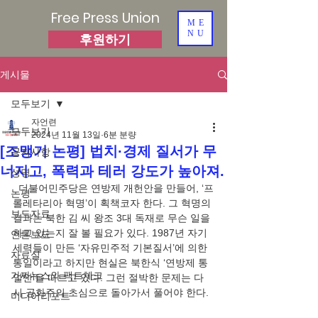
Free Press Union
ME
NU
후원하기
게시물
모두보기
자언련
모두보기
2024년 11월 13일
6분 분량
[조맹기 논평] 법치·경제 질서가 무
공지사항
너지고, 폭력과 테러 강도가 높아져.
성명
  더불어민주당은 연방제 개헌안을 만들어, ‘프
논평
롤레타리아 혁명’이 획책코자 한다. 그 혁명의 
보도자료
결과는 북한 김 씨 왕조 3대 독재로 무슨 일을 
하고 있는지 잘 볼 필요가 있다. 1987년 자기 
언론보도
세력들이 만든 ‘자유민주적 기본질서’에 의한 
자료실
통일이라고 하지만 현실은 북한식 ‘연방제 통
가짜뉴스와 팩트체크
일안’을 따르고 있다. 그런 절박한 문제는 다
시 공화주의 초심으로 돌아가서 풀어야 한다.
미디어리포트