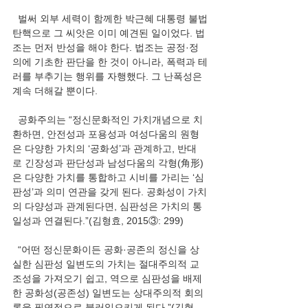
  벌써 외부 세력이 함께한 박근혜 대통령 불법
탄핵으로 그 씨앗은 이미 예견된 일이었다. 법
조는 먼저 반성을 해야 한다. 법조는 공정·정
의에 기초한 판단을 한 것이 아니라, 폭력과 테
러를 부추기는 행위를 자행했다. 그 난폭성은 
계속 더해갈 뿐이다.
  공화주의는 “정신문화적인 가치개념으로 치
환하면, 안전성과 포용성과 여성다움의 원형
은 다양한 가치의 ‘공화성’과 관계하고, 반대
로 긴장성과 판단성과 남성다움의 각형(角形)
은 다양한 가치를 통합하고 시비를 가리는 ‘심
판성’과 의미 연관을 갖게 된다. 공화성이 가치
의 다양성과 관계된다면, 심판성은 가치의 통
일성과 연결된다.”(김형효, 2015③: 299)
  “어떤 정신문화이든 공화·공존의 정신을 상
실한 심판성 일변도의 가치는 절대주의적 교
조성을 가져오기 쉽고, 역으로 심판성을 배제
한 공화성(공존성) 일변도는 상대주의적 회의
론을 필연적으로 불러일으키게 된다.”(김형