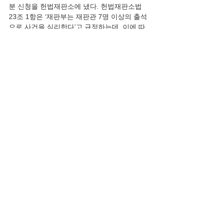
분 신청을 헌법재판소에 냈다. 헌법재판소법 
23조 1항은 ‘재판부는 재판관 7명 이상의 출석
으로 사건을 심리한다’고 규정하는데, 이에 따
르면 오는 17일 이종석 헌재소장을 비롯해 김
기영, 이영진 재판관이 퇴임하고 난 뒤에는 재
판관 6명만 남게 돼 헌법재판소의 모든 사건 
심리가 중단된다. 이 교수는 이 조항에 대해 
“기존의 법은 지금의 국회와 같이 정략적인 후
보 선출 지연 상황을 예상하지 못하고 만든 법
안”이라며 “정족수 7명을 채우지 못할 경우 심
리 방법을 정한 예외규정을 두지 않은 건 결과
적으로 위헌”이라고 주장했다. 이 교수는 중앙
일보와의 통화에서 “전임 재판관들이 물러나
기 전 당연히 후임이 와서 자리를 채울 거라고 
가정하고 만든 규정들인데, 그간 상상하지 못
했던 일들이 지금 일어나고 있어서 문제”라며 
“본질적으론 어떤 조직이건 결원이 나더라도 
후임이 오기 전까지는 일단 직무를 수행하는 
게 원칙인데, 헌재가 일반 회사보다도 못한 
것”이라고 지적했다. 그러면서 “최전방 초소에
서 경비병이, 후임자가 오지 않았는데도 교대 