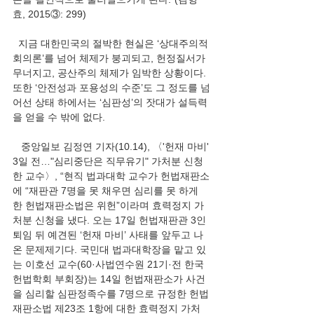
효, 2015③: 299)
  지금 대한민국의 절박한 현실은 ‘상대주의적 
회의론’를 넘어 체제가 붕괴되고, 헌정질서가 
무너지고, 공산주의 체제가 임박한 상황이다. 
또한 ‘안전성과 포용성의 수준’도 그 정도를 넘
어선 상태 하에서는 ‘심판성’의 잣대가 설득력
을 얻을 수 밖에 없다.
   중앙일보 김정연 기자(10.14), 〈'헌재 마비' 
3일 전…"심리중단은 직무유기" 가처분 신청
한 교수〉, “현직 법과대학 교수가 헌법재판소
에 “재판관 7명을 못 채우면 심리를 못 하게 
한 헌법재판소법은 위헌”이라며 효력정지 가
처분 신청을 냈다. 오는 17일 헌법재판관 3인 
퇴임 뒤 예견된 ‘헌재 마비’ 사태를 앞두고 나
온 문제제기다. 국민대 법과대학장을 맡고 있
는 이호선 교수(60·사법연수원 21기·전 한국
헌법학회 부회장)는 14일 헌법재판소가 사건
을 심리할 심판정족수를 7명으로 규정한 헌법
재판소법 제23조 1항에 대한 효력정지 가처