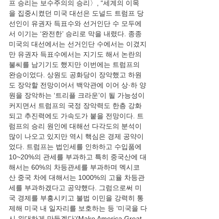
프 승리는 보수주의의 승리〉, “세계의 이목
을 집중시켰던 미국 대선은 도널드 트럼프 당
선인이 유권자 득표수와 선거인단 수 모두에
서 이기는 ‘완전한’ 승리로 막을 내렸다. 종종 
미국의 대선에서는 선거인단 수에서는 이겼지
만 유권자 득표수에서는 지기도 해서 논란의 
불씨를 남기기도 했지만 이번에는 트럼프의 
완승이었다. 상원도 공화당이 장악했고 하원
도 장악할 전망이어서 백악관에 이어 상·하 양
원을 장악하는 ‘트리플 크라운’이 될 가능성이 
커지면서 트럼프의 국정 장악력도 한층 강화
되고 추진력에도 가속도가 붙을 전망이다. 트
럼프의 승리 원인에 대해선 다각도의 분석이 
많이 나오고 있지만 역시 핵심은 경제 공약이
었다. 트럼프는 법인세를 인하하고 수입품에 
10~20%의 관세를 부과하고 특히 중국산에 대
해서는 60%의 차등관세를 부과하며 멕시코
산 중국 차에 대해서는 1000%의 고율 차등관
세를 부과하겠다고 공약했다. 그럼으로써 미
국 경제를 부흥시키고 불법 이민을 강력히 통
제해 미국 내 일자리를 보호하는 등 ‘미국을 다
시 위대하게 만들겠다’(Make America Great 