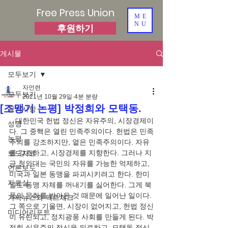
Free Press Union
ME
NU
후원하기
게시물
모두보기
자언련
모두보기
2021년 10월 29일
4분 분량
[조맹기 논평] 박정희와 모택동.
공지사항
   대한민국 헌법 정신은 자유주의, 시장경제이
성명
다. 그 중핵은 열린 민족주의이다. 헌법은 민족
논평
주의를 강조하지만, 옅은 민족주의이다. 자유
를 강조하고, 시장경제를 지향한다. 그러나 지
보도자료
금 청와대는 국민의 자유를 가능한 억제하고, 
언론보도
미국과 일본 동맹을 파괴시키려고 한다. 한미
자료실
일도 동맹 자체를 꺼내기를 싫어한다. 그게 북
풍의 문화를 받아온 것 때문에 일어난 일이다. 
가짜뉴스와 팩트체크
그 쪽으로 기울면, 시장이 없어지고, 헌법 정신
미디어리포트
이 유린되고, 정치광풍 사회를 만들게 된다. 박
정희 실용주의 정신을 뒤로하고, 모택동 정신