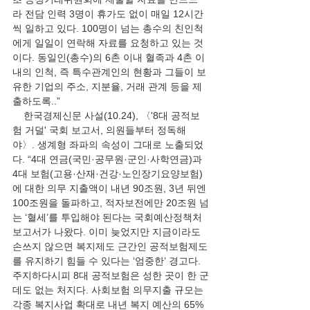
라 전담 인력 3명이 휴가도 없이 매일 12시간
씩 일하고 있다. 100명이 넘는 총수의 친인척
에게 일일이 연락해 자료를 요청하고 있는 것
이다. 동일인(총수)의 6촌 이내 혈족과 4촌 이
내의 인척, 즉 특수관계인의 현황과 그들이 보
유한 기업의 주소, 지분율, 거래 관계 등을 제
출하도록..” 
    한국경제신문 사설(10.24), 〈'8대 공적보
험 거덜' 국회 보고서, 의원들부터 정독해
야〉. 생계형 좌파의 속성이 그대로 노출되었
다. “4대 연금(국민·공무원·군인·사학연금)과 
4대 보험(고용·산재·건강·노인장기요양보험)
에 대한 의무 지출액이 내년 90조원, 3년 뒤엔 
100조원을 돌파하고, 적자보전에만 20조원 넘
는 ‘혈세’를 투입해야 된다는 국회예산정책처 
보고서가 나왔다. 이미 늦었지만 지금이라도 
손쓰지 않으면 복지제도 근간인 공적보험제도
를 유지하기 힘들 수 있다는 ‘엄중한’ 경고다. 
주지하다시피 8대 공적보험은 성한 곳이 한 군
데도 없는 처지다. 사회보험 의무지출 규모는 
각종 복지사업 확대로 내년 복지 예산의 65%