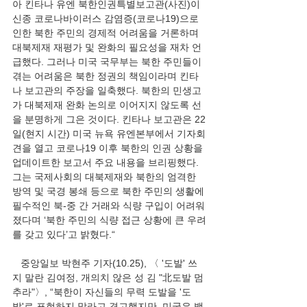
아 킨타나 유엔 북한인권특별보고관(사진)이 
신종 코로나바이러스 감염증(코로나19)으로 
인한 북한 주민의 경제적 어려움을 거론하며 
대북제재 재평가 및 완화의 필요성을 재차 언
급했다. 그러나 미국 국무부는 북한 주민들이 
겪는 어려움은 북한 정권의 책임이라며 킨타
나 보고관의 주장을 일축했다. 북한의 민생고
가 대북제재 완화 논의로 이어지지 않도록 선
을 분명하게 그은 것이다. 킨타나 보고관은 22
일(현지 시간) 미국 뉴욕 유엔본부에서 기자회
견을 열고 코로나19 이후 북한의 인권 상황을 
업데이트한 보고서 주요 내용을 브리핑했다. 
그는 국제사회의 대북제재와 북한의 엄격한 
방역 및 국경 봉쇄 등으로 북한 주민의 생활에 
필수적인 북-중 간 거래와 식량 구입이 어려워
졌다며 ‘북한 주민의 식량 접근 상황에 큰 우려
를 갖고 있다’고 밝혔다.“ 
   중앙일보 박현주 기자(10.25), 〈 '도발' 쓰
지 말란 김여정, 개의치 않은 성 김 "北도발 멈
추라"〉, “북한이 자신들의 무력 도발을 '도
발'로 표현하지 말라고 경고했지만, 미국은 백