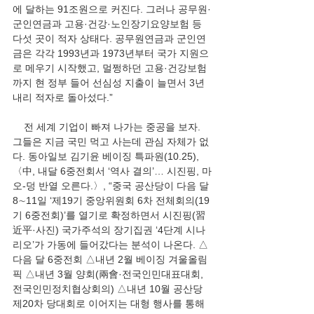
에 달하는 91조원으로 커진다. 그러나 공무원·
군인연금과 고용·건강·노인장기요양보험 등 
다섯 곳이 적자 상태다. 공무원연금과 군인연
금은 각각 1993년과 1973년부터 국가 지원으
로 메우기 시작했고, 멀쩡하던 고용·건강보험
까지 현 정부 들어 선심성 지출이 늘면서 3년 
내리 적자로 돌아섰다.”
    전 세계 기업이 빠져 나가는 중공을 보자. 
그들은 지금 국민 먹고 사는데 관심 자체가 없
다. 동아일보 김기윤 베이징 특파원(10.25), 
〈中, 내달 6중전회서 ‘역사 결의’… 시진핑, 마
오-덩 반열 오른다.〉, “중국 공산당이 다음 달 
8∼11일 ‘제19기 중앙위원회 6차 전체회의(19
기 6중전회)’를 열기로 확정하면서 시진핑(習
近平·사진) 국가주석의 장기집권 ‘4단계 시나
리오’가 가동에 들어갔다는 분석이 나온다. △
다음 달 6중전회 △내년 2월 베이징 겨울올림
픽 △내년 3월 양회(兩會·전국인민대표대회, 
전국인민정치협상회의) △내년 10월 공산당 
제20차 당대회로 이어지는 대형 행사를 통해 