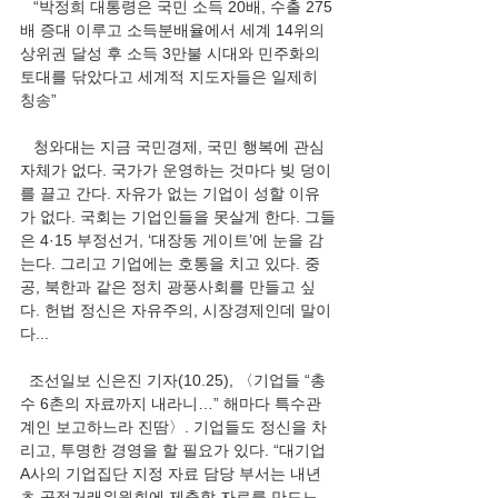
   “박정희 대통령은 국민 소득 20배, 수출 275
배 증대 이루고 소득분배율에서 세계 14위의 
상위권 달성 후 소득 3만불 시대와 민주화의 
토대를 닦았다고 세계적 지도자들은 일제히 
칭송”
   청와대는 지금 국민경제, 국민 행복에 관심 
자체가 없다. 국가가 운영하는 것마다 빚 덩이
를 끌고 간다. 자유가 없는 기업이 성할 이유
가 없다. 국회는 기업인들을 못살게 한다. 그들
은 4·15 부정선거, ‘대장동 게이트’에 눈을 감
는다. 그리고 기업에는 호통을 치고 있다. 중
공, 북한과 같은 정치 광풍사회를 만들고 싶
다. 헌법 정신은 자유주의, 시장경제인데 말이
다...
  조선일보 신은진 기자(10.25), 〈기업들 “총
수 6촌의 자료까지 내라니…” 해마다 특수관
계인 보고하느라 진땀〉. 기업들도 정신을 차
리고, 투명한 경영을 할 필요가 있다. “대기업 
A사의 기업집단 지정 자료 담당 부서는 내년 
초 공정거래위원회에 제출할 자료를 만드느