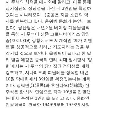
시 주석의 치적을 대내외에 알리고, 이를 통해 
장기집권의 정당성을 다진 뒤 3연임을 확정하
겠다는 시나리오다...(중공은 지금 소련의 역
사를 반복하고 있다. 홍위병 문화가 눈앞에 보
인다). 공산당은 내년 2월 베이징 겨울올림픽
을 통해 시 주석이 신종 코로나바이러스 감염
증(코로나19) 상황에서도 세계적인 ‘메가 이벤
트’를 성공적으로 치러낸 지도자라는 것을 부
각시킬 것으로 보인다. 올림픽이 끝나고 한 달 
뒤 열릴 예정인 중국의 연례 최대 정치행사 ‘양
회’에서는 시 주석의 장기집권 정당성을 재차 
강조하고, 시나리오의 피날레를 장식할 내년 
10월 당대회에서 3연임을 확정짓는다는 계획
이다. 장쩌민(江澤民)과 후진타오(胡錦濤) 전 
주석은 한 차례 연임으로 각각 10년을 집권했
는데 시 주석은 3연임을 노리고 있다. 중화인
민공화국이 건국한 1949년부터 1976년 사망
할 때까지 집권한 마오처럼 장기집권하는 지
도자가 되겠다는 것이다.”
논평