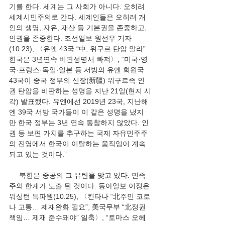
기를 한다. 세계는 그 사회가 아니다. 오히려 
세계시민주의로 간다. 세계인들은 오히려 개
인의 생명, 자유, 재산 등 기본권을 존중하고, 
인권을 존중한다. 조선일보 원선우 기자
(10.23), 〈유엔 43국 “中, 위구르 탄압 말라” 
한국은 3년연속 비판성명서 빠져〉, “미국·영
국·프랑스·독일·일본 등 서방의 유엔 회원국 
43국이 중국 정부의 신장(新疆) 위구르족 인
권 탄압을 비판하는 성명을 지난 21일(현지 시
각) 발표했다. 유엔에선 2019년 23국, 지난해
엔 39국 서방 국가들이 이 같은 성명을 냈지
만 한국 정부는 3년 연속 동참하지 않았다. 인
권 등 보편 가치를 추구하는 국제 자유민주주
의 진영에서 한국이 이탈하는 움직임이 계속
되고 있는 것이다.”
     북한은 중공의 그 유탄을 맞고 있다. 민족
주의 한계가 노출 된 것이다. 동아일보 이정은 
워싱턴 특파원(10.25), 〈킨타나 “北주민 코로
나 고통… 제재완화 필요”, 美국무부 “北정권 
책임… 제재 준수돼야” 일축〉, “토마스 오헤