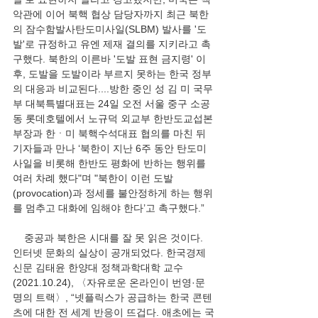
악관에 이어 북핵 협상 담당자까지 최근 북한
의 잠수함발사탄도미사일(SLBM) 발사를 '도
발'로 규정하고 유엔 제재 결의를 지키라고 촉
구했다. 북한의 이른바 '도발 표현 금지령' 이
후, 도발을 도발이라 부르지 못하는 한국 정부
의 대응과 비교된다....방한 중인 성 김 미 국무
부 대북특별대표는 24일 오전 서울 중구 소공
동 롯데호텔에서 노규덕 외교부 한반도교섭본
부장과 한ㆍ미 북핵수석대표 협의를 마친 뒤 
기자들과 만나 ‘북한이 지난 6주 동안 탄도미
사일을 비롯해 한반도 평화에 반하는 행위를 
여러 차례 했다"며 "북한이 이런 도발
(provocation)과 정세를 불안정하게 하는 행위
를 멈추고 대화에 임해야 한다’고 촉구했다.”
    중공과 북한은 시대를 잘 못 읽은 것이다. 
인터넷 문화의 실상이 공개되었다. 한국경제
신문 김태윤 한양대 정책과학대학 교수
(2021.10.24), 〈자유로운 온라인이 번영·문
명의 트랙〉, “넷플릭스가 공급하는 한국 콘텐
츠에 대한 전 세계 반응이 뜨겁다. 애초에는 국