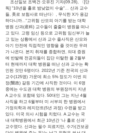
    조선일보 조백건·오유진 기자(09.28), 〈[단
독] "10년을 홀로 밤낮없이 수술"… 산과 교수
들, 美로 보험사로 떠난다〉, 무식한 X가 용감
하다니까...“고위험 산모의 아기를 받는 대학 
병원 산과(産科) 교수들이 줄줄이 병원을 떠나
고 있다. 고령 임신 등으로 고위험 임신부가 늘
고 있는 상황에서 산과 교수 줄사직은 산모와 
아기 안전에 직접적인 영향을 줄 것이란 우려
가 나온다. 본지 취재를 종합하면, 의대 증원
에 반발해 전공의들이 집단 이탈한 올 2월부
터 현재까지 대학 병원을 떠난 산과 교수는 확
인된 것만 6명이다. 2022년 기준 전국의 산과 
교수(125명) 가운데 최소 5% 정도가 이번 의
정(醫政) 갈등 기간에 사직한 것이다. 이 6명 
중에는 수도권 대학 병원의 부원장까지 지낸 
A 교수도 포함돼 있다. 50대인 그는 지난 4월 
사직을 하고 6월부터 미 서부의 한 병원에서 
가정의학과 레지던트(5년 과정) 수련을 받고 
있다. 미국 의사 시험을 치렀다. A 교수는 국
내 대학병원에서 최근 10년간 ‘나 홀로 산과’ 
교수였다. 산과는 필수 의료지만, 수가(건보공
단이 병원에 주는 돈)는 낮고 위험은 커서 대