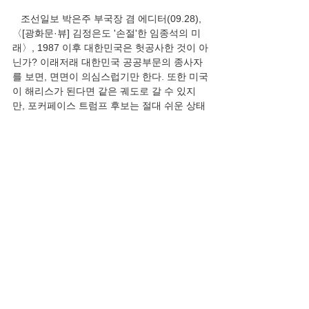
   조선일보 박은주 부국장 겸 에디터(09.28), 
〈[광화문·뷰] 김정은도 '손절'한 임종석의 미
래〉, 1987 이후 대한민국은 헛공사한 것이 아
닌가? 이래저래 대한민국 공공부문의 종사자
를 보면, 면면이 의심스럽기만 한다. 또한 미국
이 해리스가 된다면 같은 궤도로 갈 수 있지
만, 포커페이스 트럼프 후보는 절대 쉬운 상태
가 아니다. 트럼프 후보는 말은 많지만, 자기 
속내를 잘 드러내지 않는다. 심각한 문제에 엉
뚱한 말을 한다. “1980년대 김일성은 자신의 
절대권력을 합리화할 이론이 필요했다. 인민
이 혁명 주체라는 게 ‘주체 사상’인데, 김일성
이 신성군주와 같은 권력을 가지려면 특별한 
논리가 필요했던 것이다. 그래서 개발된 것이 
‘혁명적 수령관’이다. ‘인민이 변혁 주체가 맞
지만, 수령의 지도가 없으면 혁명이 완결되지 
않는다’는 내용이다. 수령의 명령에는 오류가 
없고, 오류를 찾으려는 시도도 해서는 안 된다
는 이른바 ‘수령 무오류론’도 그 중 하나다. 대
학에 다니던 80년대 운동권 선배들로부터 주
체사상과 수령무오류론을 주입받았다. 선배