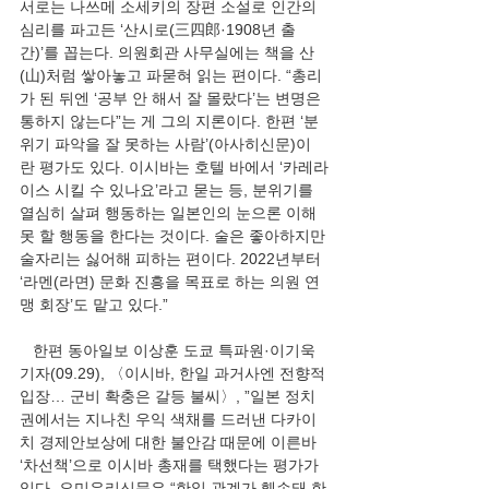
서로는 나쓰메 소세키의 장편 소설로 인간의 
심리를 파고든 ‘산시로(三四郎·1908년 출
간)’를 꼽는다. 의원회관 사무실에는 책을 산
(山)처럼 쌓아놓고 파묻혀 읽는 편이다. “총리
가 된 뒤엔 ‘공부 안 해서 잘 몰랐다’는 변명은 
통하지 않는다”는 게 그의 지론이다. 한편 ‘분
위기 파악을 잘 못하는 사람’(아사히신문)이
란 평가도 있다. 이시바는 호텔 바에서 ‘카레라
이스 시킬 수 있나요’라고 묻는 등, 분위기를 
열심히 살펴 행동하는 일본인의 눈으론 이해 
못 할 행동을 한다는 것이다. 술은 좋아하지만 
술자리는 싫어해 피하는 편이다. 2022년부터 
‘라멘(라면) 문화 진흥을 목표로 하는 의원 연
맹 회장’도 맡고 있다.”
   한편 동아일보 이상훈 도쿄 특파원·이기욱 
기자(09.29), 〈이시바, 한일 과거사엔 전향적 
입장… 군비 확충은 갈등 불씨〉, ”일본 정치
권에서는 지나친 우익 색채를 드러낸 다카이
치 경제안보상에 대한 불안감 때문에 이른바 
‘차선책’으로 이시바 총재를 택했다는 평가가 
있다. 요미우리신문은 “한일 관계가 훼손돼 한