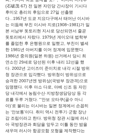
(石破茂·67) 전 일본 자민당 간사장이 기시다 
후미오 총리의 후임으로 27일 선출됐
다...1957년 도쿄 지요다구에서 태어난 이시바
는 이듬해 부친 이시바 지로(1908~1981)가 일
본 서남부 돗토리현 지사로 당선되면서 줄곧 
돗토리에서 자랐다. 1979년 게이오대 법학부
를 졸업한 후 은행원으로 일했고, 부친이 별세
한 1981년 아버지를 이어 정계에 입문했다. 
1986년 중의원(일본 하원) 선거에서 당시 최
연소인 29세로 당선된 이후 내리 12선을 했
다. 2002년 고이즈미 준이치로 내각 시절 방위
청 장관으로 입각했다. 방위청이 방위성으로 
승격한 2007년엔 방위상(국방부 장관격)으로 
임명됐다. 이후 아소 다로, 아베 신조 등 자민
당 내각에서 농림수산·지방창생담당상 등 각
료를 두루 거쳤다. “‘안보 오타쿠(골수 마니
아)’로 불리는 이시바는 일본 정계에서 손꼽히
는 ‘안보통’이다. 취미 역시 전투기·군함 장난
감 조립이라고 한다. 방위청 장관 시절에 러시
아 국방장관과 회담을 앞두고 이틀 동안 밤을 
새우며 러시아 항공모함 모형을 제작했다는 