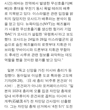
시간) 레바논 전역에서 발생한 무선호출기(삐
삐)와 휴대용 무전기 동시 폭발 테러의 배후
로 지목받고 있다. 이스라엘은 관련 입장을 밝
히지 않았지만 모사드가 배후라는 분석이 힘
을 얻고 있다. 뉴욕타임스(NYT)는 헤즈볼라
가 사용한 무선호출기를 생산한 헝가리 기업 
‘BAC’가 모사드가 설립한 ‘유령회사’라고 보도
했다. 모사드는 24일과 26일 이스라엘군의 공
습으로 숨진 헤즈볼라의 로켓부대 지휘관 이
브라힘 꾸바이시와 드론부대 지휘관 무함마
드 후세인 사루르 관련 정보를 파악하는 데도 
역할을 했을 것이란 평가를 받고 있다.”
   일본 기독교 신앙을 가진 이시바 총리가 등
장했다. 동아일보 이상훈 도쿄 특파원·고도예 
기자(09.28), 〈日 새 총리 ‘비주류 온건파’ 이
시바〉, 온건파가 아니라 포커페이스이다. “일
본의 102대 총리에 오를 집권 자민당 총재로 
당내 비주류이자 온건파로 꼽히는 이시바 시
게루(石破茂·67) 전 자민당 간사장이 선출됐
다. 그는 자민당 총재 선거에서 ‘4전 5기’ 도전 