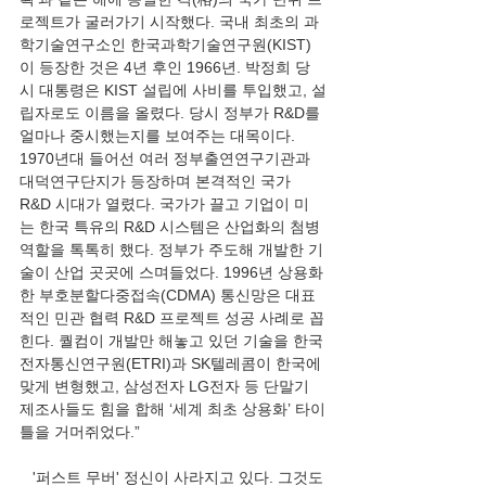
로젝트가 굴러가기 시작했다. 국내 최초의 과
학기술연구소인 한국과학기술연구원(KIST)
이 등장한 것은 4년 후인 1966년. 박정희 당
시 대통령은 KIST 설립에 사비를 투입했고, 설
립자로도 이름을 올렸다. 당시 정부가 R&D를 
얼마나 중시했는지를 보여주는 대목이다. 
1970년대 들어선 여러 정부출연연구기관과 
대덕연구단지가 등장하며 본격적인 국가 
R&D 시대가 열렸다. 국가가 끌고 기업이 미
는 한국 특유의 R&D 시스템은 산업화의 첨병 
역할을 톡톡히 했다. 정부가 주도해 개발한 기
술이 산업 곳곳에 스며들었다. 1996년 상용화
한 부호분할다중접속(CDMA) 통신망은 대표
적인 민관 협력 R&D 프로젝트 성공 사례로 꼽
힌다. 퀄컴이 개발만 해놓고 있던 기술을 한국
전자통신연구원(ETRI)과 SK텔레콤이 한국에 
맞게 변형했고, 삼성전자 LG전자 등 단말기 
제조사들도 힘을 합해 ‘세계 최초 상용화’ 타이
틀을 거머쥐었다.”
   '퍼스트 무버' 정신이 사라지고 있다. 그것도 