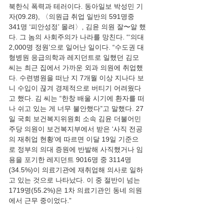
북한식 폭력과 테러이다. 동아일보 박성민 기
자(09.28), 〈의원급 취업 일반의 591명중 
341명 ‘피안성정’ 몰려〉, 김윤 의원 잘〜알 했
다. 그 놈의 사회주의가 나라를 망친다. “‘의대 
2,000명 정원’으로 일어난 일이다. “수도권 대
형병원 응급의학과 레지던트로 일했던 김모 
씨는 최근 집에서 가까운 외과 의원에 취업했
다. 수련병원을 떠난 지 7개월 이상 지나다 보
니 수입이 끊겨 경제적으로 버티기 어려웠다
고 했다. 김 씨는 “한창 배울 시기에 환자를 떠
나 쉬고 있는 게 너무 불안했다”고 말했다. 27
일 국회 보건복지위원회 소속 김윤 더불어민
주당 의원이 보건복지부에서 받은 ‘사직 전공
의 재취업 현황’에 따르면 이달 19일 기준으
로 정부의 의대 증원에 반발해 사직했거나 임
용을 포기한 레지던트 9016명 중 3114명
(34.5%)이 의료기관에 재취업해 의사로 일하
고 있는 것으로 나타났다. 이 중 절반이 넘는 
1719명(55.2%)은 1차 의료기관인 동네 의원
에서 근무 중이었다.”