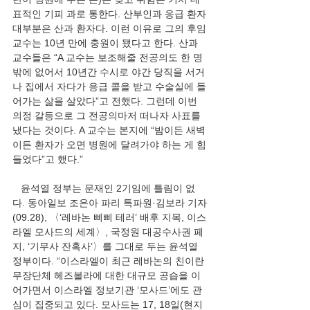
표적인 기피 과로 통한다. 산부인과 응급 환자 
대부분은 산과 환자다. 이런 이유로 그의 후임 
교수는 10년 만에 충원이 됐다고 한다. 산과 
교수들은 “A 교수는 보조해줄 전공의도 한 명
밖에 없어서 10년간 수시로 야간 당직을 서거
나 집에서 자다가 응급 콜을 받고 수술실에 들
어가는 삶을 살았다”고 전했다. 그런데 이번 
의정 갈등으로 그 전공의마저 떠나자 사표를 
냈다는 것이다. A 교수는 본지에 “밤이든 새벽
이든 환자가 오면 병원에 달려가야 하는 게 힘
들었다”고 했다.”
   윤석열 정부는 문재인 2기임에 틀림이 없
다. 동아일보 조은아 파리 특파원·김보라 기자
(09.28), 〈‘레바논 삐삐 테러’ 배후 지목, 이스
라엘 모사드의 세계〉, 국정원 대공수사권 페
지, ‘기무사 잔혹사’〉를 그대로 두는 윤석열 
정부이다. “이스라엘이 최근 레바논의 친이란 
무장단체 헤즈볼라에 대한 대규모 공습을 이
어가면서 이스라엘 정보기관 ‘모사드’에도 관
심이 집중되고 있다. 모사드는 17, 18일(현지 