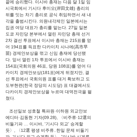
끝에 승리했다. 이시바 총재는 다음 달 1일 임
시국회에서 기시다 후미오(岸田文雄) 총리의 
뒤를 잇는 차기 총리로 공식 취임하면서 새 내
각을 출범시킨다. 의원내각제인 일본에서는 
집권 여당 대표가 총리를 맡는다. 27일 일본 
도쿄 자민당 본부에서 열린 자민당 총재 선거 
2차 결선 투표에서 이시바 총재는 215표를 얻
어 194표를 득표한 다카이치 사나에(高市早
苗) 경제안보상을 꺾고 신임 총재에 당선됐
다. 앞서 열린 1차 투표에서 이시바 총재는 
154표(국회의원 46표, 당원 108표)를 얻어 다
카이치 경제안보상(181표)에게 뒤졌지만, 결
선 투표에서 국회의원 표를 대거 확보하고 도
도부현련(한국 정당의 시도당) 표 대결에서도 
다카이치 경제안보상을 누르며 대역전극을 펼
쳤다.
   조선일보 성호철 특파원·이하원 외교안보 
에디터·김동현 기자(09.28), 〈비주류·12選의 
비둘기파 … 이시바, '기시다 외교' 승계할 
듯〉, 〈12選 평생 비주류..한일 문제 비둘기
파, 기시다 외교 승계할 듯〉, ”이시바 시게루