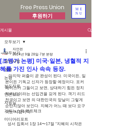
Free Press Union
ME
NU
후원하기
게시물
모두보기
자언련
모두보기
2024년 9월 28일
7분 분량
[조맹기 논평] 미국·일본, 냉혈적 지
공지사항
혜를 가진 인사 속속 등장.
성명
   마지막 퍼즐이 곧 완성이 된다. 미국이든, 일
논평
본이든 기독교 신자가 등장할 예정이다. 포커
보도자료
페이스가 그들이고 보면, 상대하기 힘든 정치
적 리드이라는 선입견을 갖게 된다. 객기 리드
언론보도
천국이고 보면 의 대한민국의 앞날이 그렇게 
자료실
순탄치않아 보인다. 지혜가 어느 때 보다 요구
가짜뉴스와 팩트체크
되는 시점이다.
미디어리포트
  성서 집회서 1장 14〜17절 “지혜의 시작은 