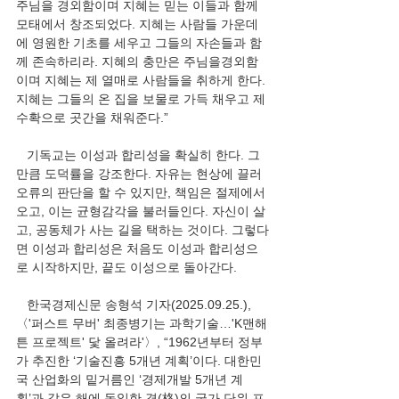
주님을 경외함이며 지혜는 믿는 이들과 함께 
모태에서 창조되었다. 지혜는 사람들 가운데
에 영원한 기초를 세우고 그들의 자손들과 함
께 존속하리라. 지혜의 충만은 주님을경외함
이며 지혜는 제 열매로 사람들을 취하게 한다. 
지혜는 그들의 온 집을 보물로 가득 채우고 제 
수확으로 곳간을 채워준다.”
   기독교는 이성과 합리성을 확실히 한다. 그 
만큼 도덕률을 강조한다. 자유는 현상에 끌러 
오류의 판단을 할 수 있지만, 책임은 절제에서 
오고, 이는 균형감각을 불러들인다. 자신이 살
고, 공동체가 사는 길을 택하는 것이다. 그렇다
면 이성과 합리성은 처음도 이성과 합리성으
로 시작하지만, 끝도 이성으로 돌아간다.
   한국경제신문 송형석 기자(2025.09.25.), 
〈'퍼스트 무버' 최종병기는 과학기술…'K맨해
튼 프로젝트' 닻 올려라'〉, “1962년부터 정부
가 추진한 ‘기술진흥 5개년 계획’이다. 대한민
국 산업화의 밑거름인 ‘경제개발 5개년 계
획’과 같은 해에 동일한 격(格)의 국가 단위 프