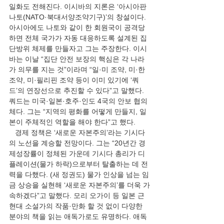
일화도 전해진다. 이시바의 지론은 ‘아시아판 
나토(NATO·북대서양조약기구)’의 창설이다. 
아시아에도 나토와 같이 한 회원국이 공격당
하면 전체 국가가 자동 대응하도록 설계된 집
단방위 체제를 만들자고 그는 주장한다. 이시
바는 이날 “집단 안전 보장의 핵심은 각 나라
가 의무를 지는 것”이라며 “일·미 조약, 미·한 
조약, 미·필리핀 조약 등이 이미 있기에 ‘쿼
드’의 연장선으로 추진할 수 있다”고 말했다. 
쿼드는 미국·일본·호주·인도 4국의 안보 협의
체다. 그는 “지역의 평화를 어떻게 만들지, 일
본이 주체적인 역할을 해야 한다”고 했다.
   경제 정책은 ‘새로운 자본주의’라는 기시다
의 노선을 계승할 전망이다. 그는 “20년간 경
제성장률이 정체된 가운데 기시다 총리가 디
플레이션(물가 하락)으로부터 탈출하는 데 전
력을 다했다. (새 정권도) 물가 인상을 넘는 임
금 상승을 실현해 ‘새로운 자본주의’를 더욱 가
속하겠다”고 말했다. 모리 오가이 등 일본 근
현대 소설가의 작품·만화 할 것 없이 다양한 
분야의 책을 읽는 애독가로도 유명하다. 애독