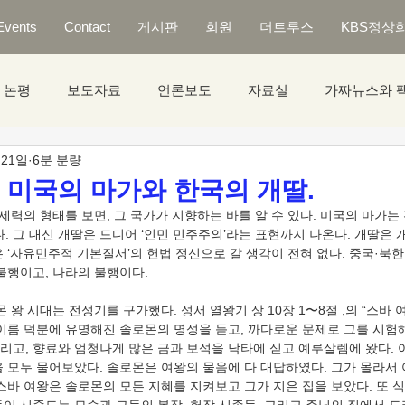
Events
Contact
게시판
회원
더트루스
KBS정상
논평
보도자료
언론보도
자료실
가짜뉴스와 
 21일
6분 분량
] 미국의 마가와 한국의 개딸.
지세력의 형태를 보면, 그 국가가 지향하는 바를 알 수 있다. 미국의 마가는
. 그 대신 개딸은 드디어 ‘인민 민주주의’라는 표현까지 나온다. 개딸은 개
 ‘자유민주적 기본질서’의 헌법 정신으로 갈 생각이 전혀 없다. 중국·북
불행이고, 나라의 불행이다.
몬 왕 시대는 전성기를 구가했다. 성서 열왕기 상 10장 1〜8절 ,의 “스바
 이름 덕분에 유명해진 솔로몬의 명성을 듣고, 까다로운 문제로 그를 시험해
리고, 향료와 엄청나게 많은 금과 보석을 낙타에 싣고 예루살렘에 왔다.
을 모두 물어보았다. 솔로몬은 여왕의 물음에 다 대답하였다. 그가 몰라서
스바 여왕은 솔로몬의 모든 지혜를 지켜보고 그가 지은 집을 보았다. 또 