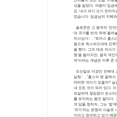
신하들이 앉은 모습, 시종
넋을 잃었다. 여왕이 임금
요. 내가 여기 오기 전까지
었습니다. 임금님의 지혜와
  솔로몬은 고 왕국의 ‘만
대 국가를 반석 위에 올려놓은
치사상가〉, “토머스 홉스(
움으로 옥스퍼드대에 진학했
을 했다. 그의 대표 저서가
쟁’을 벌이지만, 결국 개인
약’이라는 개념은 이후 존 
  조선일보 이경민 전북대 
실현〉, “홉스의 펜 끝에서
어떠한 의미가 있을까? 실감
내 모든 것이 되어 있다. 
보살피며 끊임없이 쓴소리를
를 유지하는 몸짓 말이다.
게 답을 청하자, 그는 ‘법
‘국가’라는 운명의 사슬로 
이라고 정의하고 있기 때문