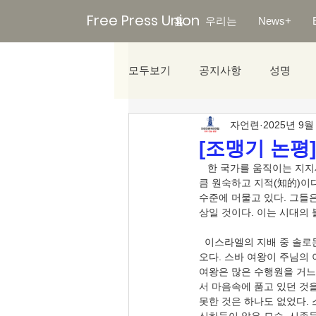
Free Press Union
홈
우리는
News+
모두보기
공지사항
성명
자언련
2025년 9월
미디어리포트
[조맹기 논평
   한 국가를 움직이는 지
큼 원숙하고 지적(知的)이다
수준에 머물고 있다. 그들은
상일 것이다. 이는 시대의 
  이스라엘의 지배 중 솔로
오다. 스바 여왕이 주님의
여왕은 많은 수행원을 거느
서 마음속에 품고 있던 것
못한 것은 하나도 없었다. 