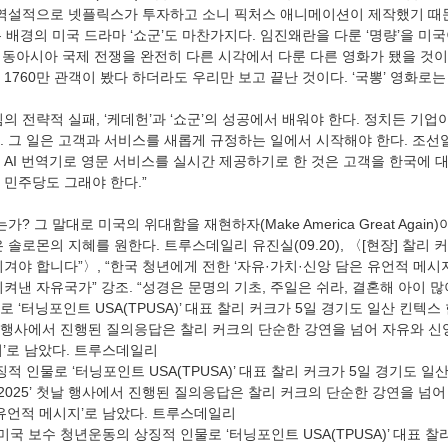
 역설적으로 넷플릭스가 투자하고 소니 픽처스 애니메이션이 제작했기 때문
 배경의 미국 드라마 ‘쇼군’도 마찬가지다. 임진왜란을 다룬 ‘명량’을 미
 동아시아 국제 전쟁을 완전히 다른 시각에서 다룬 다른 영화가 됐을 것이
1760만 관객이 봤다 하더라도 우리만 보고 끝난 것이다. ‘국뽕’ 영화로
의 전략적 실패, ‘케데헌’과 ‘쇼군’의 성공에서 배워야 한다. 정치든 기
. 그 일은 고객과 서비스를 새롭게 규정하는 일에서 시작해야 한다. 조선
AI 번역기로 영문 서비스를 실시간 제공하기로 한 것은 고객을 한국에 대
 민주당도 그래야 한다.”
? 그 말대로 미국의 위대함을 재현하자(Make America Great Again
 솔로몬의 지혜를 원한다. 트루스데일리 유진실(09.20), 〈[현장] 찰리 
겨야 합니다”〉, “한국 청년에게 전한 ‘자유·가치·신앙 담은 유언적 메시지’
켜낸 자유국가” 강조. “성경은 문명의 기초, 주일은 쉬라, 결혼해 아이 많
 ‘터닝포인트 USA(TPUSA)’ 대표 찰리 커크가 5일 경기도 일산 킨텍스
첫날 행사에서 진행된 질의응답은 찰리 커크의 단순한 강연을 넘어 자유와 신
지’로 남았다. 트루스데일리
적 인물로 ‘터닝포인트 USA(TPUSA)’ 대표 찰리 커크가 5일 경기도 일
 2025’ 첫날 행사에서 진행된 질의응답은 찰리 커크의 단순한 강연을 넘어
‘유언적 메시지’로 남았다. 트루스데일리
 미국 보수 청년운동의 상징적 인물로 ‘터닝포인트 USA(TPUSA)’ 대표 