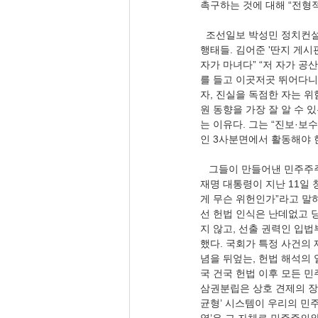
촉구하는 것에 대해 “전형
  조선일보 박성민 정치컨설턴
행태들. 김어준 '딴지 게시
자가 마녀다” “저 자가 
를 들고 이곳저곳 뛰어다니
자, 진실을 독점한 자는 위
원 동향을 가장 잘 알 수 
는 이유다. 그는 “진보·보
인 3사분면에서 활동해야 
   그들이 만들어낸 민주주
재명 대통령이 지난 11일 
게 무슨 위헌인가”라고 말
선 헌법 인식은 난데없고 
지 않고, 선출 권력인 입법
했다. 국회가 특정 사건의
념을 뒤엎는, 헌법 해석의 
국 건국 헌법 이후 모든 
삼권분립은 상호 견제의 장
균형’ 시스템이 우리의 민