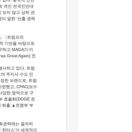
 있다. 중국식 인민 
의회 격인 전국인민대
 보지 않고 상하 관
이 말한 ‘선출 권력 
, 〈트럼프의 
압도적 기반을 바탕으로 
하고 MAGA가 미
reat Again) 전
행사하고 있다. 트럼
으며 주지사 수도 민
등장한 브랜드로, 트럼
련했고, CPAC(보수
 등 다양한 영역으로 구
부 효율화(DOGE 운
계 퇴출 ▲전쟁부 부
문화권력에는 철저히 
몬 헌터스’가 세계적으