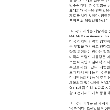
열’은 그 자체로 민주주의와
민주주의다. 중국 헌법은 
표대회가 국무원·인민법원을
계로 배치한 것이다. 권력은
우위론’과 일맥상통한다.”
  미국의 마가는 개딸과는 
MAGA(Make America
미국 정치에 강력한 영향력
국 부활을 견인하고 있다고 주
략을 고민해야 한다는 점을
미국의 트럼프 대통령은 더
프는 미국민의 절대적 지지
주당보다 많아졌다. 대법원
프가 다시 꺼내든 미국 부활
정치행동회의) 등이 추진 동력이
체화되고 있다..이에 MAG
영) ▲세금 인하 ▲교육 자
활 ▲선거제도 개혁 등을 추
  미국의 마가는 전 세계
‘국뽕’이다. 조선일보 박성