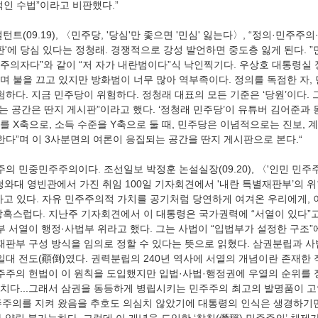
적인 수법”이라고 비판했다.”
트(09.19), 〈민주당, '당심'만 좇으면 '민심' 잃는다〉, “정의·민주주
판'에 당심 있다는 정청래. 경쟁적으로 강성 발언하면 중도층 잃게 된다. ”
공산주의자다”와 같이 “저 자가 내란범이다”식 낙인찍기다. 우상호 대통령실
며 불을 끄고 있지만 방화범이 너무 많아 역부족이다. 정의를 독점한 자,
험하다. 지금 민주당이 위험하다. 정청래 대표의 모든 기준은 ‘당원’이다. 
있는 공간은 딴지 게시판”이라고 했다. ‘정청래 민주당’이 유튜버 김어준과
수를 X축으로, 소득 수준을 Y축으로 둘 때, 민주당은 이념적으로는 진보,
한다”며 이 3사분면의 여론이 응집되는 공간을 딴지 게시판으로 본다.“
주의 민중민주주의이다. 조선일보 박정훈 논설실장(09.20), 〈'인민 민주주
청와대 영빈관에서 가진 취임 100일 기자회견에서 '내란 특별재판부’의 위
하고 있다. 자유 민주주의적 가치를 공기처럼 당연하게 여겨온 우리에게, 
당혹스럽다. 지난주 기자회견에서 이 대통령은 국가권력에 “서열이 있다”고
부 서열이 행정·사법부 위라고 했다. 그는 사법이 “입법부가 설정한 구조”
 재판부 구성 방식을 임의로 정할 수 있다는 뜻으로 읽혔다. 삼권분립과 사
일대 전도(顚倒)였다. 권력분립의 240년 역사에 서열의 개념이란 존재한 적이
민주주의 헌법이 이 원칙을 도입했지만 입법·사법·행정권에 우열의 순위를 정
치다...그래서 삼권을 동등하게 병립시키는 민주주의 최고의 발명품이 고안
주주의를 지켜 왔음을 추호도 의심치 않았기에 대통령의 인식은 생경하기만 