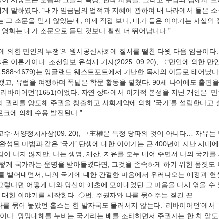
들이 시중드는 모습과 그들의 복장, 헌작 시종들, 그리고 주님의 집에서 드
에게 말하였다. “내가 임금님의 업적과 지혜에 관하여 내 나라에서 들은 
는 그 소문을 믿지 않았는데, 이제 직접 보니, 내가 들은 이야기는 사실의 
 영화는 내가 소문으로 듣던 것보다 훨씬 더 뛰어납니다.”
인에 의한 만인의 투쟁’의 원시공산사회에 질서를 떨친 다윗 다음 임금이다.
 이론가이다. 조선일보 유석재 기자(2025. 09.20), 〈‘만인에 의한 만
1588~1679)는 잉글랜드 웨스트포트에서 가난한 목사의 아들로 태어났다
고, 유럽을 여행하며 폭넓은 학문 활동을 펼쳤다. 90세 나이에도 출판을
 ‘리바이어던’(1651)이었다. 자연 상태에서 이기적 본성을 지닌 개인은 ‘
의 권리를 양도해 주권을 창출하고 사회계약에 의해 ‘국가’를 설립한다고 
로크에 의해 수용 발전된다.”
교수·서양정치사상(09. 20), 〈主權은 특정 당파의 것이 아니다… 자유는 
 완성된 마법과 같은 ‘국가’ 탄생에 대한 이야기는 근 400년이 지난 시대에
이 나지 않지만, 나는 생명, 재산, 자유를 모두 내어 주면서 나의 국가를 
이렇게 국가라는 운명을 받아들였다면, 그것을 존속하게 하기 위한 몸짓도 
 뱉어내면서, 나의 국가에 대한 간절한 마음에서 우러나오는 애정과 헌
 그렇다면 어떻게 나와 당신이 애초에 모아내었던 그 마음을 다시 엮을 수 
’에 대한 이야기를 시작한다. ◇법, 주권자와 나를 묶어주는 질긴 끈.
나를 묶어 놓았던 홉스는 한 발자국도 물러서지 않는다. ‘리바이어던’에서 
이다. 망망대해를 누비는 국가라는 배를 조타하면서 주권자는 한 치 앞도