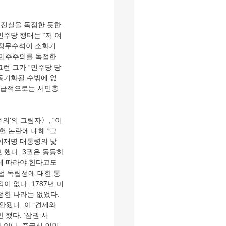
의·진실을 독점한 듯한 
민주당 행태는 “저 여
 정무수석이 소화기
 민주주의를 독점한 
그런 그가 “민주당 당
 동기화될 수밖에 없
 계급적으로는 서민층
의'의 그림자〉, “이
헌 논란에 대해 “그
이재명 대통령의 낯
 했다. 3권은 동등하
에 따라야 한다고도 
법 독립성에 대한 통
 없다. 1787년 미
한 나라는 없었다. 
됐다. 이 ‘견제와 
했다. ‘삼권 서