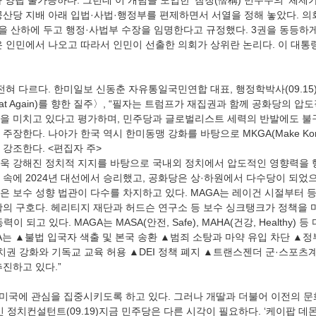
 양립 불가능하다. 그런데 이 개념을 도입한 ‘참칭(僭稱) 민주주의’ 체제가
공산당 지배 아래 입법·사법·행정부를 편제하면서 서열을 정해 놓았다. 
 산하에 두고 행정·사법부 수장을 임명한다고 규정했다. 3권을 동등하게
 인민에서 나오고 따라서 인민이 선출한 의회가 상위란 논리다. 이 대통령
전혀 다르다. 한미일보 신동춘 자유통일국민연합 대표, 행정학박사(09.15)
 Great Again)를 향한 질주〉, “필자는 트럼프가 재집권과 함께 공화당의 
을 미치고 있다고 평가하며, 민주당과 글로벌리스트 세력의 반발에도 불구
장한다. 나아가 한국 역시 한미동맹 강화를 바탕으로 MKGA(Make Korea G
 강조한다. <편집자 주>
욱 강해진 정치적 지지를 바탕으로 국내외 정치에서 압도적인 영향력을 
 속에 2024년 대선에서 승리했고, 공화당은 상·하원에서 다수당이 되었
은 보수 성향 법관이 다수를 차지하고 있다. MAGA는 레이건 시절부터 
의 구호다. 헤리티지 재단과 허드슨 연구소 등 보수 싱크탱크가 정책을 마
 되고 있다. MAGA는 MASA(안전, Safe), MAHA(건강, Healthy)
A는 ▲불법 입국자 색출 및 본국 송환 ▲범죄 소탕과 마약 유입 차단 ▲정
치권 강화와 기독교 교육 허용 ▲DEI 정책 폐지 ▲트랜스젠더 군·스포츠
진하고 있다.”
가 미국에 관심을 집중시키도록 하고 있다. 그러나 개딸과 더불어 이전의 
민 정치컨설턴트(09.19)지금 민주당은 다른 시각이 필요하다. ‘케이팝 데