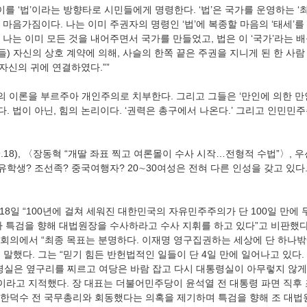
이를 ‘법’이라는 방향타로 시민들에게 명령한다. ‘법’은 국가를 운영하는 ‘최
마음가짐이다. 나는 이미 주권자의 명령인 ‘법’에 복종할 마음의 ‘태세’를
 나는 이미 모든 것을 내어주면서 국가를 만들었고, 법은 이 ‘국가’라는 
들) 자신의 상호 계약에 의해, 사슬의 한쪽 끝은 주권을 지니게 된 한 사람
 자신의 귀에 연결하였다.””
스의 이론을 부르주아 개인주의로 치부한다. 그리고 그들은 ‘만인에 의한 만
 법이 아닌, 힘의 논리이다. ‘권력은 총구에서 나온다.’ 그리고 인민민
09.18), 〈장동혁 “개딸 좌표 찍고 여론몰이 수사 시작…전형적 수법”〉, 
국 유학생? 조선족? 중국여행자? 20∼30여성은 전혀 다른 인성을 갖고 있
 18일 “100년에 걸쳐 세워진 대한민국의 자유민주주의가 단 100일 만에 
가 특검을 향해 대법원장을 수사하라고 수사 지휘를 하고 있다”고 비판했다.
회의에서 “최종 목표는 분명하다. 이재명 영구집권하는 세상에 단 하나밖
말했다. 그는 “믿기 힘든 반헌법적인 일들이 단 4일 만에 일어나고 있다.
령실은 옆구리를 찌르고 여당은 바람 잡고 다시 대통령실이 아무렇지 않게
”이라고 지적했다. 장 대표는 더불어민주당이 윤석열 전 대통령 파면 직후
한덕수 전 국무총리와 회동했다는 의혹을 제기하며 특검을 향해 조 대법