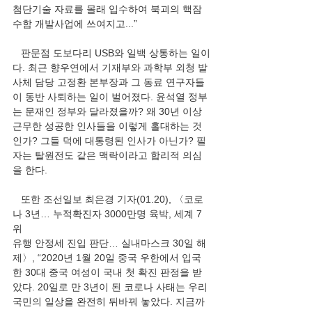
첨단기술 자료를 몰래 입수하여 북괴의 핵잠
수함 개발사업에 쓰여지고...”
   판문점 도보다리 USB와 일백 상통하는 일이
다. 최근 향우연에서 기재부와 과학부 외청 발
사체 담당 고정환 본부장과 그 동료 연구자들
이 동반 사퇴하는 일이 벌어졌다. 윤석열 정부
는 문재인 정부와 달라졌을까? 왜 30년 이상 
근무한 성공한 인사들을 이렇게 홀대하는 것
인가? 그들 덕에 대통령된 인사가 아닌가? 필
자는 탈원전도 같은 맥락이라고 합리적 의심
을 한다.  
   또한 조선일보 최은경 기자(01.20), 〈코로
나 3년… 누적확진자 3000만명 육박, 세계 7
위
유행 안정세 진입 판단… 실내마스크 30일 해
제〉, “2020년 1월 20일 중국 우한에서 입국
한 30대 중국 여성이 국내 첫 확진 판정을 받
았다. 20일로 만 3년이 된 코로나 사태는 우리 
국민의 일상을 완전히 뒤바꿔 놓았다. 지금까