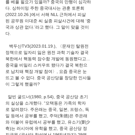
를 베풀 필요가 있을까? 중국의 만행이 심각하
다. 싱하이밍 주한 중국대사는 관훈 토론회
(2022.10.26.)에서 서해 NLL 근처에서 피살
된 공무원 이대준 씨 실종 피살사건에 대해 ‘중
국과 상관 없다.’라고 했다. 그 말이 맞을 것이
다. 
   백두산TV3(2023.01.19.), 〈문재인 탈원전 
정책으로 일자리 잃은 원전 과학 기술자 결국 
북한에서 핵동력 잠수함 개발에 동원했다고...
중국을 비밀리 스커우트 됐다가 결국 북한으
로 납치돼 핵잠 개발 참여〉, 요즘 중국은 눈 
뜨고 볼 수 없다. 중국 공산당을 창당한 인사들
이 그렇게 했을까?  
  알빈 굴드너(1980, p.54), 중국 공산당 초기
의 실상을 소개했다. “모택동은 가족의 학자
로 알려졌다. 주은래는 중국, 일본, 프랑스, 독
일 등에서 공부를 했고, 주덕(朱德)은 주은래
와 더불어 유럽에서 공부를 했고, 유소기(劉少
奇)는 러시아에 유학을 했고, 중국 공산당 정
치국원 (공산당 창설에서 1965년까지) 29명 