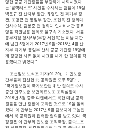
명한 공공 기관장들을 부당하게 사퇴시켰다
는 ‘블랙리스트’ 사건을 수사하는 검찰이 19일 
백운규 전 산자부 장관, 유영민 전 과기부 장
관, 조명균 전 통일부 장관, 조현옥 전 청와대 
인사수석, 김봉준 전 청와대 인사비서관 등 5
명을 직권남용 혐의로 불구속 기소했다. 서울
동부지검 형사6부(부장 서현욱)는 이날 재판
에 넘긴 5명에게 2017년 9월~2018년 4월 산
자부·과기부·통일부 산하 공공 기관장 19명에
게 정당한 사유 없이 사표를 내게 한 혐의를 적
용했다고 밝혔다.”
    조선일보 노석조 기자(01.20), 〈 ‘민노총 
간부들과 접선한 北 공작원은 모두 5명’〉, 
“국가정보원이 국가보안법 위반 혐의로 수사 
중인 민주노총 보건의료노조 조직실장이 
2019년 8월 중국 다롄에서도 북한 대남 공작
원들을 만난 정황이 포착된 것으로 19일 알려
졌다. 이 간부는 2017년 9월 캄보디아 프놈펜
에서 북 공작원과 접촉한 혐의를 받고 있다. 국
정원은 이 간부와 민노총 조직국장, 금속노조 
전 부위원장, 제주평화쉼터 대표 등 국보법 위