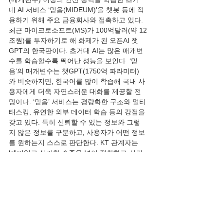
대 AI 서비스 ‘믿음(MIDEUM)’을 챗봇 등에 적
용하기 위해 주요 금융회사와 접촉하고 있다. 
최근 마이크로소프트(MS)가 100억달러(약 12
조원)를 투자하기로 해 화제가 된 오픈AI 챗
GPT의 한국판이다. 초거대 AI는 많은 매개변
수를 학습할수록 뛰어난 성능을 보인다. ‘믿
음’의 매개변수는 챗GPT(1750억 파라미터)
와 비슷하지만, 한국어를 많이 학습해 국내 사
용자에게 더욱 자연스러운 대화를 제공할 전
망이다. ‘믿음’ 서비스는 경량화한 구조와 멀티
태스킹, 유연한 외부 데이터 학습 등의 강점을 
갖고 있다. 특히 신뢰할 수 있는 정보와 그렇
지 않은 정보를 구분하고, 사용자가 어떤 정보
를 원하는지 스스로 판단한다. KT 관계자는 
‘재미있고 신기한 수준을 넘어 정확하고 신뢰
할 수 있는 AI 챗봇 서비스를 제공할 것’이라
고 말했다.” 
   1987년 386 운동권 체제는 이젠 역사 속으
로 보낼 필요가 있다. 국회부터 개혁을 하고, 
사회는 개혁 바람에 박차를 가할 필요가 있다. 