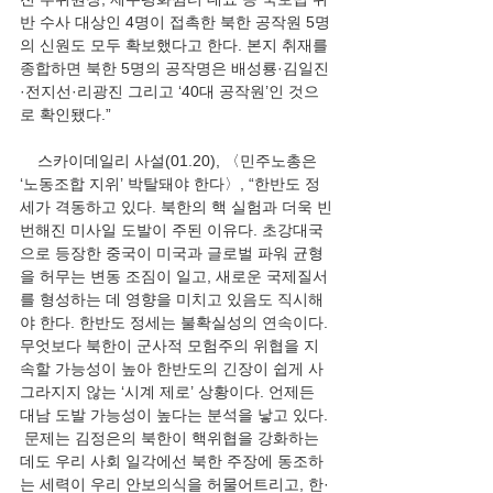
반 수사 대상인 4명이 접촉한 북한 공작원 5명
의 신원도 모두 확보했다고 한다. 본지 취재를 
종합하면 북한 5명의 공작명은 배성룡·김일진
·전지선·리광진 그리고 ‘40대 공작원’인 것으
로 확인됐다.”
    스카이데일리 사설(01.20), 〈민주노총은 
‘노동조합 지위’ 박탈돼야 한다〉, “한반도 정
세가 격동하고 있다. 북한의 핵 실험과 더욱 빈
번해진 미사일 도발이 주된 이유다. 초강대국
으로 등장한 중국이 미국과 글로벌 파워 균형
을 허무는 변동 조짐이 일고, 새로운 국제질서
를 형성하는 데 영향을 미치고 있음도 직시해
야 한다. 한반도 정세는 불확실성의 연속이다. 
무엇보다 북한이 군사적 모험주의 위협을 지
속할 가능성이 높아 한반도의 긴장이 쉽게 사
그라지지 않는 ‘시계 제로’ 상황이다. 언제든 
대남 도발 가능성이 높다는 분석을 낳고 있다.
 문제는 김정은의 북한이 핵위협을 강화하는
데도 우리 사회 일각에선 북한 주장에 동조하
는 세력이 우리 안보의식을 허물어트리고, 한·