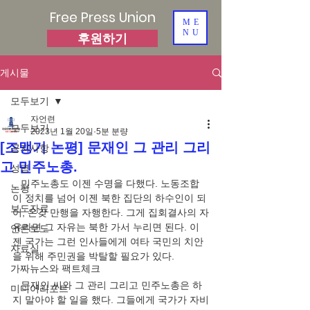
Free Press Union
ME
NU
후원하기
게시물
모두보기
자언련
모두보기
2023년 1월 20일
5분 분량
[조맹기 논평] 문재인 그 관리 그리
공지사항
고 민주노총.
성명
   민주노총도 이젠 수명을 다했다. 노동조합
논평
이 정치를 넘어 이젠 북한 집단의 하수인이 되
보도자료
어, 온갖 만행을 자행한다. 그게 집회결사의 자
유라면 그 자유는 북한 가서 누리면 된다. 이
언론보도
젠 국가는 그런 인사들에게 여타 국민의 치안
자료실
을 위해 주민권을 박탈할 필요가 있다. 
가짜뉴스와 팩트체크
   문재인 씨와 그 관리 그리고 민주노총은 하
미디어리포트
지 말아야 할 일을 했다. 그들에게 국가가 자비