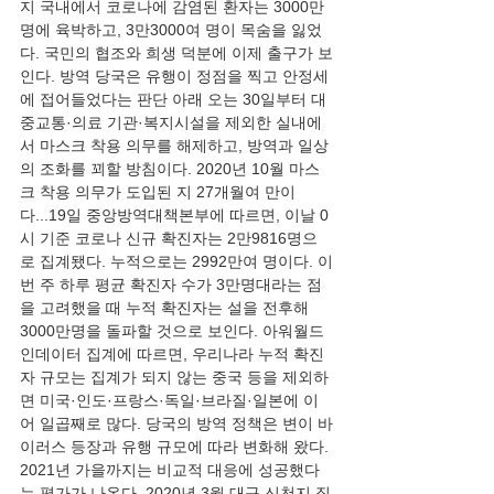
지 국내에서 코로나에 감염된 환자는 3000만
명에 육박하고, 3만3000여 명이 목숨을 잃었
다. 국민의 협조와 희생 덕분에 이제 출구가 보
인다. 방역 당국은 유행이 정점을 찍고 안정세
에 접어들었다는 판단 아래 오는 30일부터 대
중교통·의료 기관·복지시설을 제외한 실내에
서 마스크 착용 의무를 해제하고, 방역과 일상
의 조화를 꾀할 방침이다. 2020년 10월 마스
크 착용 의무가 도입된 지 27개월여 만이
다...19일 중앙방역대책본부에 따르면, 이날 0
시 기준 코로나 신규 확진자는 2만9816명으
로 집계됐다. 누적으로는 2992만여 명이다. 이
번 주 하루 평균 확진자 수가 3만명대라는 점
을 고려했을 때 누적 확진자는 설을 전후해 
3000만명을 돌파할 것으로 보인다. 아워월드
인데이터 집계에 따르면, 우리나라 누적 확진
자 규모는 집계가 되지 않는 중국 등을 제외하
면 미국·인도·프랑스·독일·브라질·일본에 이
어 일곱째로 많다. 당국의 방역 정책은 변이 바
이러스 등장과 유행 규모에 따라 변화해 왔다. 
2021년 가을까지는 비교적 대응에 성공했다
는 평가가 나온다. 2020년 3월 대구 신천지 집