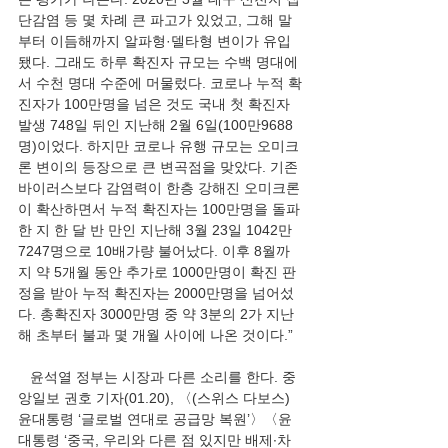
단감염 등 몇 차례 큰 파고가 있었고, 그해 말
부터 이듬해까지 알파형·델타형 변이가 유입
됐다. 그래도 하루 확진자 규모는 수백 명대에
서 수천 명대 수준에 머물렀다. 코로나 누적 확
진자가 100만명을 넘은 것도 국내 첫 확진자 
발생 748일 뒤인 지난해 2월 6일(100만9688
명)이었다. 하지만 코로나 유행 규모는 오미크
론 변이의 등장으로 큰 변곡점을 맞았다. 기존 
바이러스보다 감염력이 한층 강해진 오미크론
이 확산하면서 누적 확진자는 100만명을 돌파
한 지 한 달 반 만인 지난해 3월 23일 1042만
7247명으로 10배가량 불어났다. 이후 8월까
지 약 5개월 동안 추가로 1000만명이 확진 판
정을 받아 누적 확진자는 2000만명을 넘어섰
다. 총확진자 3000만명 중 약 3분의 2가 지난
해 초부터 불과 몇 개월 사이에 나온 것이다.”
   윤석열 정부는 시장과 다른 소리를 한다. 중
앙일보 권호 기자(01.20), 〈(스위스 다보스) 
윤대통령 ‘글로벌 연대로 공급망 복원’〉〈윤 
대통령 ‘중국, 우리와 다른 점 있지만 배제∙차