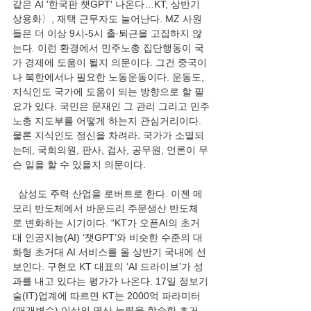
같은 AI '한국판 챗GPT' 나온다…KT, 상반기 
상용화〉, 재택 근무자도 늘어난다. MZ 사원
들은 더 이상 9시-5시 출∙퇴근을 고집하지 않
는다. 이런 환경에서 민주노총 집단행동이 국
가 경제에 도움이 될지 의문이다. 그건 중국이
나 북한에서나 필요한 노동운동이다. 운동도, 
지식인도 국가에 도움이 되는 방향으로 할 필
요가 있다. 국민은 문재인 그 관리 그리고 민주
노총 지도부를 어떻게 하는지 관심거리이다. 
물론 지식인도 정신을 차려라. 국가가 소멸되
는데, 국회의원, 판사, 검사, 공무원, 언론이 무
슨 일을 할 수 있을지 의문이다.  
  삼성도 주력 산업을 로버트로 한다. 이젠 메
모리 반도체에서 바운드리 주문생산 반도체
로 변화하는 시기이다. “KT가 오픈AI의 초거
대 인공지능(AI) ‘챗GPT’와 비슷한 수준의 대
화형 초거대 AI 서비스를 올 상반기 국내에 선
보인다. 구현모 KT 대표의 ‘AI 드라이브’가 성
과를 내고 있다는 평가가 나온다. 17일 정보기
술(IT)업계에 따르면 KT는 2000억 파라미터
(매개변수) 이상의 연산 능력을 학습한 초거