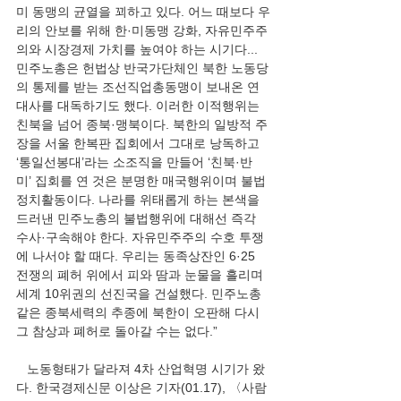
미 동맹의 균열을 꾀하고 있다. 어느 때보다 우
리의 안보를 위해 한·미동맹 강화, 자유민주주
의와 시장경제 가치를 높여야 하는 시기다...
민주노총은 헌법상 반국가단체인 북한 노동당
의 통제를 받는 조선직업총동맹이 보내온 연
대사를 대독하기도 했다. 이러한 이적행위는 
친북을 넘어 종북·맹북이다. 북한의 일방적 주
장을 서울 한복판 집회에서 그대로 낭독하고 
‘통일선봉대’라는 소조직을 만들어 ‘친북·반
미’ 집회를 연 것은 분명한 매국행위이며 불법 
정치활동이다. 나라를 위태롭게 하는 본색을 
드러낸 민주노총의 불법행위에 대해선 즉각 
수사·구속해야 한다. 자유민주주의 수호 투쟁
에 나서야 할 때다. 우리는 동족상잔인 6·25 
전쟁의 폐허 위에서 피와 땀과 눈물을 흘리며 
세계 10위권의 선진국을 건설했다. 민주노총 
같은 종북세력의 추종에 북한이 오판해 다시 
그 참상과 폐허로 돌아갈 수는 없다.”
   노동형태가 달라져 4차 산업혁명 시기가 왔
다. 한국경제신문 이상은 기자(01.17), 〈사람