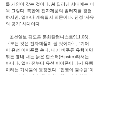
를 개인이 갖는 것이다. AI 딥러닝 시대에는 더
욱 그렇다. 북한에 전자제품의 알러지를 경험
하지만, 얼마나 계속될지 의문이다. 진정 ‘자유
의 공기’ 시대이다.
   조선일보 김도훈 문화칼럼니스트911.06), 
〈모든 것은 전자제품이 될 것이다〉, “기어
이 유선 이어폰을 쓴다. 내가 비주류 유행이면 
뭐든 흉내 내는 늙은 힙스터(Hipster)라서는 
아니다. 얼마 전부터 유선 이어폰이 다시 유행
이라는 기사들이 등장했다. “힙쟁이 필수템”이
라는 기사도 있다. 힙쟁이는 힙스터의 한국식 
변용이고, 필수템은 필수적인 아이템이라는 
소리다. 나이가 들어도 젊은이 용어를 알아야 
산다. 유행 때문에 다시 꺼낸 건 아니다. 나는 
무선 이어폰을 구매한 적이 없다. 모두가 애플
신과 삼성신에게 계몽이라도 받은 듯 무선 이
어폰을 구매할 때도 꿋꿋했다. 산만한 성격이
다. 뭘 자주 잃어버린다. 모르는 사이 몸에서 
떨어져 나갈 것 같은 기기는 불안해서 쓸 수 없
다. 키는 작은데 귓구멍은 또 크다. 참 쓸모없