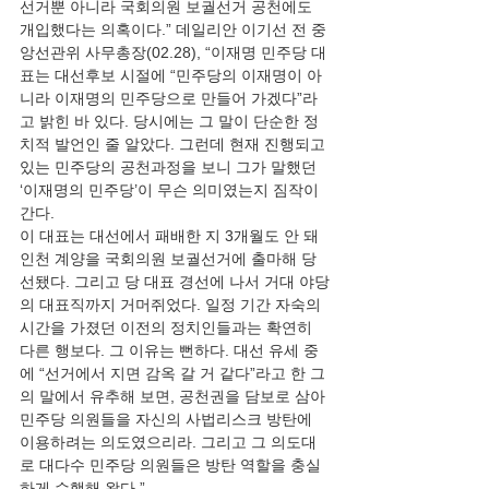
선거뿐 아니라 국회의원 보궐선거 공천에도 
개입했다는 의혹이다.” 데일리안 이기선 전 중
앙선관위 사무총장(02.28), “이재명 민주당 대
표는 대선후보 시절에 “민주당의 이재명이 아
니라 이재명의 민주당으로 만들어 가겠다”라
고 밝힌 바 있다. 당시에는 그 말이 단순한 정
치적 발언인 줄 알았다. 그런데 현재 진행되고 
있는 민주당의 공천과정을 보니 그가 말했던 
‘이재명의 민주당’이 무슨 의미였는지 짐작이 
간다.
이 대표는 대선에서 패배한 지 3개월도 안 돼 
인천 계양을 국회의원 보궐선거에 출마해 당
선됐다. 그리고 당 대표 경선에 나서 거대 야당
의 대표직까지 거머쥐었다. 일정 기간 자숙의 
시간을 가졌던 이전의 정치인들과는 확연히 
다른 행보다. 그 이유는 뻔하다. 대선 유세 중
에 “선거에서 지면 감옥 갈 거 같다”라고 한 그
의 말에서 유추해 보면, 공천권을 담보로 삼아 
민주당 의원들을 자신의 사법리스크 방탄에 
이용하려는 의도였으리라. 그리고 그 의도대
로 대다수 민주당 의원들은 방탄 역할을 충실
하게 수행해 왔다.”