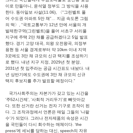
이로 만들더니, 윤석열 정부도 그 방식을 사용
한다. 동아일보 사설(11.06), 〈“그린벨트 풀
어 수도권 아파트 5만 채”… 지금 속도론 그림
의 떡〉, “국토교통부가 12년 만에 서울의 개
발제한구역(그린벨트)을 풀어 서초구 서리풀
지구에 주택 2만 채를 공급하겠다고 5일 발표
했다. 경기 고양 대곡, 의왕 오전왕곡, 의정부 
용현 등 서울 경계로부터 약 10km 이내 지역 
3곳에도 3만 채 규모의 신규 택지를 조성하기
로 했다. 내년 지구 지정, 2029년 첫 분양, 
2031년 첫 입주라는 공급 시간표도 내놨다. 내
년 상반기에도 수도권에 3만 채 규모의 신규 
택지 후보지를 추가 발표할 예정이다.”
   국가사회주의는 자본가가 갖고 있는 시간을 
‘주52시간제’, ‘사회적 거리두기’로 빼앗아갔
다. 또한 선거란 선거는 전자 기구로 조작이 된
다. 그 조작과정에서 언론은 매일 그들의 ‘나팔
수’가 되었다. 그러나 전자제품의 속성은 시간
을 국민들이 다시 회수하는 매체이다. ‘the 
press’에 세뇌를 당하는 대신, speech의 자유