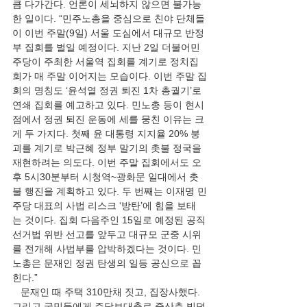
큼 다가간다. 언론이 세뇌하지 않으면 불가능
한 일이다. “민주노총을 중심으로 친야 단체들
이 이번 주말(9일) 서울 도심에서 대규모 반정
부 집회를 벌일 예정이다. 지난 2일 더불어민
주당이 주최한 서울역 집회를 계기로 정치집
회가 매 주말 이어지는 모습이다. 이번 주말 집
회의 명칭도 ‘윤석열 정권 퇴진 1차 총궐기’로 
연쇄 집회를 예고하고 있다. 민노총 등이 현시
점에서 정권 퇴진 운동에 세를 뭉친 이유는 크
게 두 가지다. 첫째 윤 대통령 지지율 20% 붕
괴를 계기로 박근혜 정부 말기의 촛불 정국을 
재현하려는 의도다. 이번 주말 집회에서도 오
후 5시30분부터 시청역~광화문 일대에서 촛
불 행진을 계획하고 있다. 두 번째는 이재명 민
주당 대표의 사법 리스크 ‘방탄’에 힘을 보태
는 것이다. 집회 다음주인 15일로 예정된 공직
선거법 위반 선고를 앞두고 대규모 군중 시위
를 전개해 사법부를 압박하겠다는 것이다. 민
노총은 문재인 정권 탄생의 일등 공신으로 꼽
힌다.”
   문재인 때 주택 310만채 짓고, 집장사했다. 
그리고 국민들에게 주담보대출로 중산층 빚덩