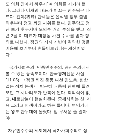
도 의회 안에서 싸우자”며 의회를 지키려 했
다. 그러나 이재명 대표가 이끄는 민주당은 다
르다. 친야(親野) 단체들은 윤석열 정부 출범 
직후부터 정권 퇴진 시위를 했다. 민주당도 정
권 초기 후쿠시마 오염수 거리 투쟁을 했고, 작
년 2월 이 대표가 대장동 사건 수사를 받자 장
외로 나섰다. 정권의 지지 기반이 취약한 것을 
이용해 초기부터 흔들어보겠다는 계산이었
다.”
   국가사회주의, 민중민주주의, 공산주의에서 
볼 수 있는 풍속도이다. 한국경제신문 사설
(11.05), 〈정권 퇴진 운동 나선 민노총, 변함
없는 정치 본색〉, 박근혜 대통령 탄핵에 들려
오던 그 시나리오가 반복이 된다. 죄의식이 없
고, 내로남불이 현실화된다. 중세사회는 신, 자
유 그리고 영생이라고 하는 틀이다. 여명기에
는 왕도 단두대에 올랐다. 법 무서운 줄 알아
야...
  자유민주주의 체제에서 국가사회주의로 성