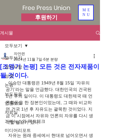
Free Press Union
ME
NU
후원하기
게시물
모두보기
자언련
모두보기
2024년 11월 7일
6분 분량
[조맹기 논평] 모든 것은 전자제품이
공지사항
될 것이다.
성명
  이승만 대통령은 1949년 8월 15일 ‘자유의 
논평
공기’라는 말을 언급했다. 대한민국의 건국된 
보도자료
1년 후의 일이다. 이 대통령도 대한제국 때 언
론활동을 한 장본인이었는데, 그 때와 비교하
언론보도
면 건국 1년 후 자유도는 괄목한 것이었다. 지
자료실
금 이 시점에서 자유와 언론의 자유를 다시 생
가짜뉴스와 팩트체크
각할 필요가 있다.
미디어리포트
  자유는 원래 중세에서 현대로 넘어오면서 생