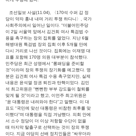
   조선일보 사설(11.04), 〈170석 수퍼 갑 정
당이 약자 흉내 내며 거리 투쟁 하다니〉, 국가
사회주의에서 일어난 일이다. “더불어민주당
이 2일 서울역 앞에서 김건희 여사 특검법 수
용을 촉구하는 장외 집회를 열었다. 지난 6월 
해병대원 특검법 장외 집회 이후 5개월 만에 
다시 거리로 나선 것이다. 집회에는 이재명 대
표를 포함해 170명 의원 대부분이 참석했다. 
민주당은 최근 성명에서 “롱패딩을 준비할 
것”이라며 장외 투쟁의 장기화를 예고했다. 명
분은 김건희 여사 특검 수용 촉구였지만, 실제 
내용은 윤석열 정권 퇴진과 탄핵이었다. 김민
석 최고위원은 “뻔뻔한 부부 강도들이 철퇴를 
맞게 될 것”이라고 했고, 이언주 최고위원은 
“윤 대통령은 내려와야 한다”고 말했다. 이 대
표도 “국민에 맞선 대통령은 비참한 최후를 맞
이했다”며 대통령을 직접 겨냥했다. 의회 안에
서 소수 정당이 더 이상 저항할 수단이 없을 
때 마지막 탈출구로 선택하는 것이 장외 투쟁
이다. 지금 야당의 선배 정치인들은 “싸우더라