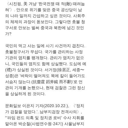
〈시진핑, 美 겨냥 ‘한국전쟁 때 적(敵) 때려눕
혀’〉. 안으로 위기를 맞은 중국 공산당이 남
의 나라 일까지 간섭하고 싶은 것이다. 사회주
의 체제의 과장이 돋보인다. 그렇다면 촛불 청
구서로 안보는 벌써 중국과 북한에 넘긴 것인
국민의 먹고 사는 일에 사기 사건까지 겹친다. 
촛불청구서가 무섭다. 국가를 관리하는 사정
기관의 염치를 팽개쳤다. 관리가 염치가 없으
니, 국민들의 염치도 함께 상실했다. 도심에 예
(禮)가 상실된 것이다. 서거정(徐居正, 세종〜
성종)은 ‘벼락이 떨어져도 목에 칼이 들어가도 
서슴지 않는다.(抗雷霆 蹈斧鉞 而不辭)’로 언
관의 기개를 논했으나, 현재 검찰은 그런 정신
문화일보 이은지 기자(2020.10.22.),  〈‘정치
가 검찰을 덮었다.’..남부지검장 전격사의〉, 
“‘라임 펀드 의혹 및 정치권 로비’ 수사 지휘를 
맡아온 박순철(사법연수원·24기) 사울남부지