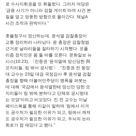
로 수사지휘권을 또 휘둘렀다. 그러자 여당은 
‘금융 사기가 아니라 검찰 게이트’라며 사건 본
질을 덮고 엉뚱한 방향으로 몰아간다. 채널A 
촛불청구서 정산하는데, 윤석열 검찰총장이 
교통 정리하러 나타났다. 윤 총장은 검찰청법 
근거로 날라리들을 질타하기 시작했다. 포퓰
리즘 정치인은 몸 둘 바를 모른다. 문화일보 뉴
시스(10.23), 〈진중권 ‘윤석열에 망신당한 與 
모지리들, 링 밖서 궁시렁’〉. “진중권 전 동양
대 교수는 23일 대검 국정감사 후 윤석열 검찰
총장을 향해 더불어민주당이 맹폭을 퍼붓는 
데 대해 ‘국감에서 윤석열한테 망신만 당한 모
지리들이 링 밖에 분하다고 단체로 궁시렁대
는 모양’이라고 비꼬았다. 진 전 교수는 이날 
페이스북을 통해 이같이 말하며 ‘링에서 이겨
도 공수처가 필요한 이유가 되고, 링에서 깨져
도 공수처가 필요한 이유가 되고, 두뇌의 논리