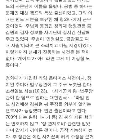
드의 자문단에 이름을 올렸다. 공범 중 하나는 
문재인 대선 캠프의 특보 출신이었고, 그의 아
내는 펀드 지분을 보유한 채 청와대에서 근무 
중이었다. 주범과 동향인 청와대 행정관은 금
감원의 검사 정보를 사기단에 실시간 전달해
주고 있었다. 주범이 ‘민정실도, 금감원도 다 
내 사람’이라며 큰 소리치고 다닐 지경이었다. 
이렇게까지 냄새가 진동하는 사건은 본 적이 
없다. ‘게이트’가 아니라면 그게 더 이상할 노
청와대가 개입한 라임·옵티머스 사건이니, 정
치인 추미애 법무장관이 그 주구 노릇을 한다. 
조선일보 사설(10.23), 〈사기꾼과 與 ·법무장
관이 한 팀으로 일하는 대한민국〉. “라임 펀
드 사건에선 김봉현 씨 주장을 외부에 알리는 
변호사가 등장했다. 민변 출신이라고 한다. 
700억 넘는 횡령〈사기 등) 김 씨의 재판 혐의
는 변호하지 않고, ‘정·관계로비’ 관련만 맡았
다며 갑자기 끼어든 것이다. 공작 가능성이 높
다. 추 장관은 이런 사기꾼의 허위 주장을 근거