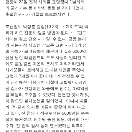
검장이 22일 전격 사의를 표명했다.” 날라리
의 굴러가는 돌이 박힌 돌을 뺀 격이 되었다. 
조선일보 박정훈 칼럼(10.23), 〈‘게이트’의 악
취가 하도 진동해 덮을 방법이 없다.〉. “편드 
사태는 결코 단순 사기일  수 없다. 금융 논리
와 자본시장 시스템 상으론 그런 사기극의 성
립 자체가 불가능하게 때문이다. 1조 6000억 
원을 날린 라임펀드의 부도 사실이 알려진 뒤
에도 금감원은 미온적 조사로 미적거리면서 
사기꾼들이 로비하고 도피할 시간을 주었다. 
그렇게 7개월이나 끌다 사태가 걷잡을 수 없
이 심각해진 디음에야 검찰에 고발했다. 금감
원 검사가 진행되던 와중에도 전주는 190역원
을 빼돌려 도주할 수 있었다. 든든한 뒷배가 있
지 않으면 불가능했을 일이었다...아니나 다를
까, 정·관계 인사들 이름이 줄줄이 튀어 나오
고 있다. 전 청와대 정무수석은 5000만원 수수
설이 불거졌고, 민주당 중진 의원, 여권의 대선
주자, 전·현직 검사 등이 연루됐다는 의혹이 
제기됐다. 전직 부총리와 검찰총장은 사기펀