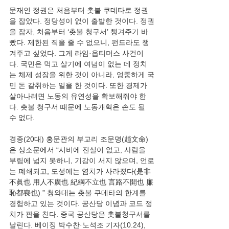
문재인 정권은 처음부터 촛불 쿠데타로 정권
을 잡았다. 정당성이 없이 출발한 것이다. 정권
을 잡자, 처음부터 ‘촛불 청구서’ 챙겨주기 바
빴다. 제한된 직을 줄 수 없으니, 펀드라도 챙
겨주고 싶었다. 그게 라임·옵티머스 사건이
다. 국민은 먹고 살기에 여념이 없는 데 정치
는 체제 성장을 위한 것이 아니라, 엉뚱하게 국
민 돈 갈취하는 일을 한 것이다. 또한 경제가 
살아나려면 노동의 유연성을 확보해줘야 한
다. 촛불 청구서 때문에 노동개혁은 손도 될 
경종(20대) 홍문관의 부교리 조문명(趙文命)
은 상소문에서 “시비에 진실이 없고, 사람을 
부림에 넓지 못하니, 기강이 서지 않으며, 언로
는 폐쇄되고, 도성에는 염치가 사라졌다(是非
不眞也 用人不廣也 紀綱不立也 言路不開也 廉
恥都喪也).” 청와대는 촛불 쿠데타의 한계를 
경험하고 있는 것이다. 공산당 이념과 코드 정
치가 판을 친다. 중국 공산당은 촛불청구서를 
날린다. 베이징 박수찬·노석조 기자(10.24), 