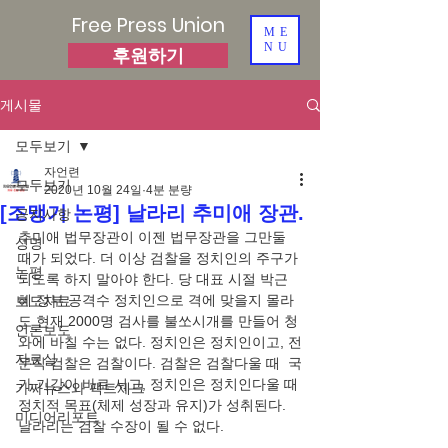
Free Press Union
ME
NU
후원하기
게시물
모두보기
자언련
모두보기
2020년 10월 24일
4분 분량
[조맹기 논평] 날라리 추미애 장관.
공지사항
추미애 법무장관이 이젠 법무장관을 그만둘 
성명
때가 되었다. 더 이상 검찰을 정치인의 주구가 
논평
되도록 하지 말아야 한다. 당 대표 시절 박근
혜 정부 공격수 정치인으로 격에 맞을지 몰라
보도자료
도 현재 2000명 검사를 불쏘시개를 만들어 청
언론보도
와에 바칠 수는 없다. 정치인은 정치인이고, 전
자료실
문직 검찰은 검찰이다. 검찰은 검찰다울 때  국
가 기강이 바로 서고, 정치인은 정치인다울 때 
가짜뉴스와 팩트체크
정치적 목표(체제 성장과 유지)가 성취된다. 
미디어리포트