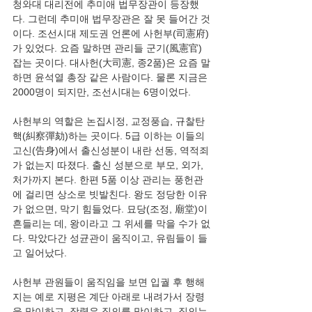
청와대 대리전에 추미애 법무장관이 등장했
다. 그런데 추미애 법무장관은 잘 못 들어간 것
이다. 조선시대 제도권 언론에 사헌부(司憲府)
가 있었다. 요즘 말하면 관리들 군기(風憲官)
잡는 곳이다. 대사헌(大司憲, 종2품)은 요즘 말
하면 윤석열 총장 같은 사람이다. 물론 지금은 
사헌부의 역할은 논집시정, 교정풍습, 규찰탄
핵(糾察彈劾)하는 곳이다. 5급 이하는 이들의 
고신(告身)에서 출신성분이 내란 선동, 역적죄
가 없는지 따졌다. 출신 성분으로 부모, 외가, 
처가까지 본다. 한편 5품 이상 관리는 풍헌관
에 걸리면 상소로 빗발친다. 왕도 정당한 이유
가 없으면, 막기 힘들었다. 묘당(조정, 廟堂)이 
흔들리는 데, 왕이라고 그 위세를 막을 수가 없
다. 막았다간 성균관이 움직이고, 유림들이 들
사헌부 관원들이 움직임을 보면 입궐 후 행해
지는 예로 지평은 계단 아래로 내려가서 장령
을 맞이하고, 장령은 집의를 맞이하고, 집의는 