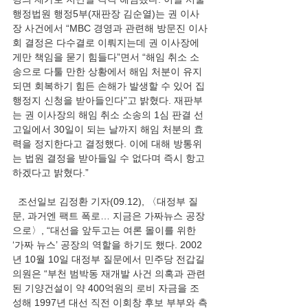
행정법원 행정5부(재판장 김순열)는 권 이사
장 사건에서 “MBC 경영과 관련해 방문진 이사
회 결정은 다수결로 이뤄지는데 권 이사장에
게만 책임을 묻기 힘들다”면서 “해임 취소 소
송으로 다툴 만한 상황에서 해임 처분이 유지
되면 회복하기 힘든 손해가 발생할 수 있어 집
행정지 신청을 받아들인다”고 밝혔다. 재판부
는 권 이사장의 해임 취소 소송의 1심 판결 선
고일에서 30일이 되는 날까지 해임 처분의 효
력을 정지한다고 결정했다. 이에 대해 방통위
는 법원 결정을 받아들일 수 없다며 즉시 항고
하겠다고 밝혔다.” 
  조선일보 김정환 기자(09.12), 〈대정부 질
문, 과거엔 팩트 폭로… 지금은 가짜뉴스 공장
으로〉, “대선을 앞두고는 여론 몰이를 위한 
‘가짜 뉴스’ 공장의 역할을 하기도 했다. 2002
년 10월 10일 대정부 질문에서 민주당 전갑길 
의원은 “부천 범박동 재개발 사건 의혹과 관련
된 기양건설이 약 400억원의 로비 자금을 조
성해 1997년 대선 직전 이회창 후보 부부와 측