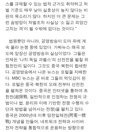
스를 규제할 수 있는 법적 근거도 취약하고 처
벌 기준도 매우 낮아 실효성이 높지 않다는 비
판의 목소리가 많다. 하지만 더 큰 문제는 그
런 솜방망이 처벌조차 사실상 ‘소 잃고 외양간 
고치는 격’이 될 수밖에 없다는 것이다.”
   법원뿐만 아니라, 공영방송이 도마 위에 계
속 올라 논쟁 중에 있었다. 가짜뉴스·왜곡 보
도에 앞장선 공영방송의 실상이었다. 그들은 
언제든 ‘나치 독일 괴벨스’의 선전전을 펼칠 위
험천만의 일이다. 그것도 중국·북한이 합세한
다. 공영방송에서 나온 뉴스는 포털을 지배한
다. MBC 뉴스는 곧 바로 그들의 먹잇감이 된
다. 포털은 중국·북한의 오래 전부터 선전전
을 펼쳐온 것이다. 중국은 인터넷을 통하여 초
한전(超限戰: 일반적으로 인정하는 전쟁의 규
범이나 법, 윤리와 이에 기반한 전쟁 수행의 수
단과 방법을 넘어서는 전쟁)을 펼치고 있다. 
중국은 2000년대 이후 망전일체전(罔電一體
戰) 개념을 만들어, 네트워크 전략과 사이버 
전자 전략을 통합적으로 운용하는 방향으로 