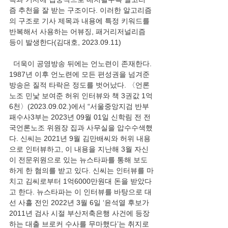
즘 추천을 잘 받는 구조이다. 이러한 알고리즘
의 구조로 기사 제목과 내용에 특정 키워드를 
반복해서 사용하는 어뷰징, 패거리저널리즘 
등이 발생한다(김대호, 2023.09.11)
  더욱이 공영방송 뒤에는 언노련이 존재한다. 
1987년 이후 언노련에 모든 편성권을 넘겨준 
방송은 질적 타락은 정도를 벗어났다. 〈언론
노조 민낯 보여준 허위 인터뷰와 책 3권값 1억
6천〉(2023.09.02.)에서 “서울중앙지검 반부
패수사3부는 2023년 09월 01일 신학림 전 전
국언론노조 위원장 집과 사무실을 압수수색했
다. 신씨는 2021년 9월 김만배씨와 허위 내용
으로 인터뷰하고, 이 내용을 지난해 3월 자신
이 전문위원으로 있는 뉴스타파를 통해 보도
하게 한 혐의를 받고 있다. 신씨는 인터뷰를 마
치고 김씨로부터 1억6000만원대 돈을 받았다
고 한다. 뉴스타파는 이 인터뷰를 바탕으로 대
선 사흘 전인 2022년 3월 6일 ‘윤석열 후보가 
2011년 검사 시절 부산저축은행 사건에 등장
하는 대출 브로커 수사를 무마했다’는 취지로 