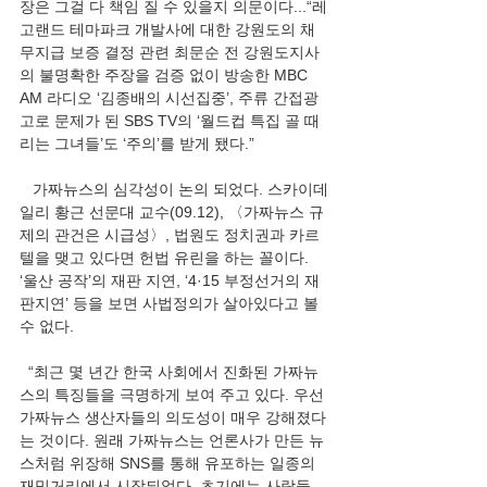
장은 그걸 다 책임 질 수 있을지 의문이다...“레
고랜드 테마파크 개발사에 대한 강원도의 채
무지급 보증 결정 관련 최문순 전 강원도지사
의 불명확한 주장을 검증 없이 방송한 MBC 
AM 라디오 ‘김종배의 시선집중’, 주류 간접광
고로 문제가 된 SBS TV의 ‘월드컵 특집 골 때
리는 그녀들’도 ‘주의’를 받게 됐다.”
   가짜뉴스의 심각성이 논의 되었다. 스카이데
일리 황근 선문대 교수(09.12), 〈가짜뉴스 규
제의 관건은 시급성〉, 법원도 정치권과 카르
텔을 맺고 있다면 헌법 유린을 하는 꼴이다. 
‘울산 공작’의 재판 지연, ‘4·15 부정선거의 재
판지연’ 등을 보면 사법정의가 살아있다고 볼 
수 없다.  
  “최근 몇 년간 한국 사회에서 진화된 가짜뉴
스의 특징들을 극명하게 보여 주고 있다. 우선 
가짜뉴스 생산자들의 의도성이 매우 강해졌다
는 것이다. 원래 가짜뉴스는 언론사가 만든 뉴
스처럼 위장해 SNS를 통해 유포하는 일종의 
재밋거리에서 시작되었다. 초기에는 사람들