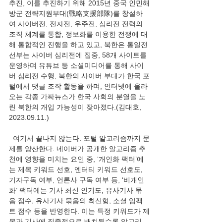
추진, 이를 추진하기 위해 2015년 중국 인민해
방군 전략지원부대(戰略支援部隊)를 창설하
여 사이버전, 전자전, 우주전, 심리전 전력의 
조직 체계를 통합, 정보화를 이용한 전쟁에 대
해 통합적인 진행을 하고 있고, 북한은 통일전
선부는 사이버 심리전에 집중, 58개 사이트를 
운영하며 유튜브 등 소셜미디어를 통해 사이
버 심리전 수행, 북한의 사이버 부대가 한국 포
털에서 댓글 조작 활동을 하며, 인터넷에 올라
오는 각종 가짜뉴스가 한국 사회의 분열을 노
린 북한의 개입 가능성이 잦아졌다.(김대호, 
2023.09.11.)
  여기서 끝나지 않는다. 포털 알고리즘까지 문
제를 양산한다. 네이버가 공개한 알고리즘 추
천에 영향을 미치는 요인 중, ‘개인화 팩터’에
는 제목 키워드 선호, 엔터티 키워드 선호도, 
기자구독 여부, 언론사 구독 여부 등, ‘비개인
화’ 팩터에는 기사 최신 인기도, 유사기사 묶
음 점수, 유사기사 묶음의 최신형, 소셜 임팩
트 점수 등을 반영한다. 이는 특정 키워드가 제
목과 기사에 집중적으로 배치될수록 알고리