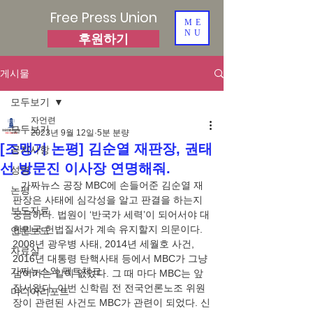
Free Press Union
ME
NU
후원하기
게시물
모두보기
자언련
모두보기
2023년 9월 12일
5분 분량
[조맹기 논평] 김순열 재판장, 권태
공지사항
선 방문진 이사장 연명해줘.
성명
   가짜뉴스 공장 MBC에 손들어준 김순열 재
논평
판장은 사태에 심각성을 알고 판결을 하는지 
보도자료
궁금하다. 법원이 ‘반국가 세력’이 되어서야 대
한민국 헌법질서가 계속 유지할지 의문이다. 
언론보도
2008년 광우병 사태, 2014년 세월호 사건, 
자료실
2016년 대통령 탄핵사태 등에서 MBC가 그냥 
가짜뉴스와 팩트체크
넘어가는 일이 없었다. 그 때 마다 MBC는 앞
장서왔다. 이번 신학림 전 전국언론노조 위원
미디어리포트
장이 관련된 사건도 MBC가 관련이 되었다. 신