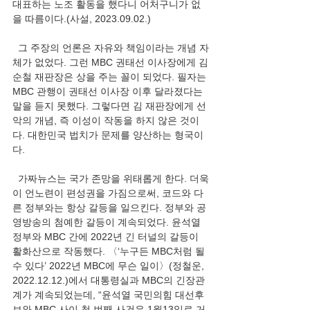
대표하는 노조 활동을 했다니 어처구니가 없
을 따름이다.(사설, 2023.09.02.)
  그 주장의 언론은 자유와 책임이라는 개념 자
체가 없었다. 그런 MBC 권태선 이사장에게 김
순철 재판장은 상을 주는 꼴이 되었다. 필자는 
MBC 관행이 권태선 이사장 이후 달라졌다는 
말을 듣지 못했다. 그렇다면 김 재판장에게 선
악의 개념, 즉 이성이 작동을 하지 않은 것이
다. 대한민국 법치가 문제를 양산하는 형국이
다.     
  가짜뉴스는 국가 존망을 위태롭게 한다. 더욱
이 언노련이 편성권을 가짐으로써, 코드와 다
른 정부와는 항상 갈등을 일으킨다. 정부와 공
영방송의 첨예한 갈등이 계속되었다. 윤석열 
정부와 MBC 간에 2022년 긴 터널의 갈등이 
활화산으로 작동했다. 〈‘누구든 MBC처럼 될 
수 있다’ 2022년 MBC에 무슨 일이〉(정철운, 
2022.12.12.)에서 대통령실과 MBC의 긴장관
계가 계속되었는데, “윤석열 국민의힘 대선후
보와 MBC 사이 첫 번째 사건은 1월13일로 거