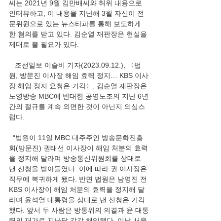
씨는 2021년 9월 김만배씨와 허위 내용으로 
인터뷰하고, 이 내용을 지난해 3월 자신이 전
문위원으로 있는 뉴스타파를 통해 보도하게 
한 혐의를 받고 있다. 김순열 재판장은 현실을 
제대로 볼 필요가 있다.
   조선일보 이슬비 기자(2023.09.12.), 〈법
원, 방문진 이사장 해임 효력 정지… KBS 이사
장 해임 정지 요청은 기각〉, 김순열 재판장은 
노영방송 MBC에 반대한 공영노조의 지난 6년
간의 절규를 계속 외면한 것이 아닌지 의심스
럽다.   
  “법원이 11일 MBC 대주주인 방송문화진흥
회(방문진) 권태선 이사장이 해임 처분의 효력
을 정지해 달라며 방송통신위원회를 상대로 
낸 신청을 받아들였다. 이에 따라 권 이사장은 
직무에 복귀하게 됐다. 반면 법원은 남영진 전 
KBS 이사장이 해임 처분의 효력을 정지해 달
라며 윤석열 대통령을 상대로 낸 신청은 기각
했다. 앞서 두 사람은 방통위의 의결과 윤 대통
령의 재가로 지난달 각각 해임됐다. 이날 서울