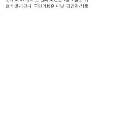
슬러 올라간다. 국민의힘은 이날 ‘김건희-서울
의소리 기자 7시간 통화 녹취’ 보도를 예고한 
MBC ‘스트레이트’를 상대로 방송금지가처분
신청에 나섰다. 14일엔 김기현 원내대표 등 국
회의원 20여명이 MBC에 집결, 이례적인 항
의 방문을 시도하며 공개 압박했다. 이에 1월
21일 전국언론노동조합 MBC본부(MBC노조)
는 ‘떼로 몰려와 겁박에 나섰다’며 국민의힘을 
방송법 위반으로 고발했다. 1월16일 방송은 
예정대로 나갔으나, 정작 방송 이후 MBC 안팎
에선 ‘검증 보도로서 부실했다’는 비판이 제기
됐다.
논평