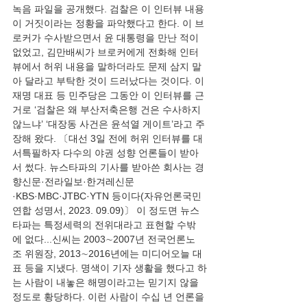
녹음 파일을 공개했다. 검찰은 이 인터뷰 내용
이 거짓이라는 정황을 파악했다고 한다. 이 브
로커가 수사받으면서 윤 대통령을 만난 적이 
없었고, 김만배씨가 브로커에게 전화해 인터
뷰에서 허위 내용을 말하더라도 문제 삼지 말
아 달라고 부탁한 것이 드러났다는 것이다. 이
재명 대표 등 민주당은 그동안 이 인터뷰를 근
거로 ‘검찰은 왜 부산저축은행 건은 수사하지 
않느냐’ ‘대장동 사건은 윤석열 게이트’라고 주
장해 왔다. 〔대선 3일 전에 허위 인터뷰를 대
서특필하자 다수의 야권 성향 언론들이 받아
서 썼다. 뉴스타파의 기사를 받아쓴 회사는 경
향신문·전라일보·한겨레신문
·KBS·MBC·JTBC·YTN 등이다(자유언론국민
연합 성명서, 2023. 09.09)〕 이 정도면 뉴스
타파는 특정세력의 전위대라고 표현할 수밖
에 없다...신씨는 2003∼2007년 전국언론노
조 위원장, 2013∼2016년에는 미디어오늘 대
표 등을 지냈다. 명색이 기자 생활을 했다고 하
는 사람이 내놓은 해명이라고는 믿기지 않을 
정도로 황당하다. 이런 사람이 수십 년 언론을 