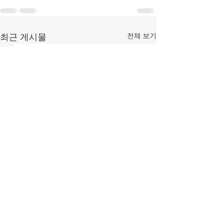
전체 보기
최근 게시물
[조맹기 논평] 중국·북한
[조맹기 논평] 대
상전으로 모시는 세력은
을 선으로 가장