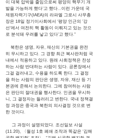
이 대북 압박을 줄임으로써 평양의 핵무기 개
발을 가능하게 했다’고 했다...이런 가운데 국
제원자력기구(IAEA)의 라파엘 그로시 사무총
장은 18일 정기이사회에서 ‘평양 인근의 ’강
선‘에서 여전히 핵 활동이 이뤄지고 있는 것으
로 분석돼 우려를 낳고 있다’고 했다.”      
    북한은 생명, 자유, 재산의 기본권을 완전
히 무시하고 있다. 그 경향 최근 복사판처럼 국
내에서 적용하고 있다. 원래 사회정책은 찬성
하는 사람 반대하는 사람이 있다. 공론장에서 
그걸 걸러내고, 수용을 하도록 한다. 그 결정
을 하는 사람의 판단은 생명, 자유, 재산 등 기
본권에 준해서 논의한다. 그에 참여하는 사람
은 판단의 절대권을 행사한다. 인권을 무시하
니, 그 결정자는 들러리고 변한다. 국내 정책결
정 과정은 중국과 북한의 의사결정 것으로 변
한 것이다. 
     그 과정이 설명되었다. 조선일보 사설
(11.20), 〈월성 1호 폐쇄 조작과 똑같은 ‘김해
공항 백지화’ 조작〉, “김해 신공항 백지화 결