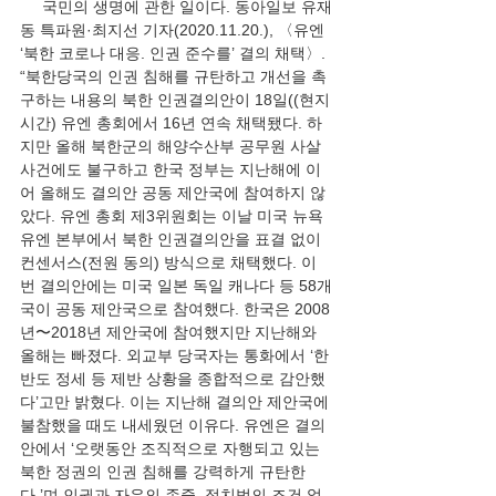
     국민의 생명에 관한 일이다. 동아일보 유재
동 특파원·최지선 기자(2020.11.20.), 〈유엔 
‘북한 코로나 대응. 인권 준수를’ 결의 채택〉. 
“북한당국의 인권 침해를 규탄하고 개선을 촉
구하는 내용의 북한 인권결의안이 18일((현지 
시간) 유엔 총회에서 16년 연속 채택됐다. 하
지만 올해 북한군의 해양수산부 공무원 사살 
사건에도 불구하고 한국 정부는 지난해에 이
어 올해도 결의안 공동 제안국에 참여하지 않
았다. 유엔 총회 제3위원회는 이날 미국 뉴욕 
유엔 본부에서 북한 인권결의안을 표결 없이 
컨센서스(전원 동의) 방식으로 채택했다. 이
번 결의안에는 미국 일본 독일 캐나다 등 58개
국이 공동 제안국으로 참여했다. 한국은 2008
년〜2018년 제안국에 참여했지만 지난해와 
올해는 빠졌다. 외교부 당국자는 통화에서 ‘한
반도 정세 등 제반 상황을 종합적으로 감안했
다’고만 밝혔다. 이는 지난해 결의안 제안국에 
불참했을 때도 내세웠던 이유다. 유엔은 결의
안에서 ‘오랫동안 조직적으로 자행되고 있는 
북한 정권의 인권 침해를 강력하게 규탄한
다.’며 인권과 자유의 존중, 정치범의 조건 없