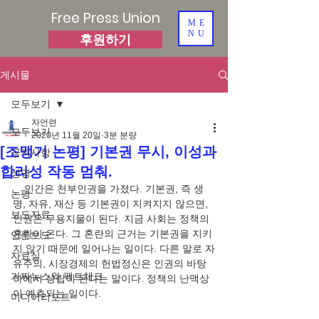
Free Press Union
ME
NU
후원하기
게시물
모두보기
자언련
모두보기
2020년 11월 20일
3분 분량
[조맹기 논평] 기본권 무시, 이성과
공지사항
합리성 작동 멈춰.
성명
    인간은 천부인권을 가졌다. 기본권, 즉 생
논평
명, 자유, 재산 등 기본권이 지켜지지 않으면, 
보도자료
인권은 무용지물이 된다. 지금 사회는 정책의 
혼란이 온다. 그 혼란의 근거는 기본권을 지키
언론보도
지 않기 때문에 일어나는 일이다. 다른 말로 자
자료실
유주의, 시장경제의 헌법정신은 인권의 바탕 
가짜뉴스와 팩트체크
하에서 성립이 된다는 말이다. 정책의 난맥상
이 예측되는 일이다. 
미디어리포트