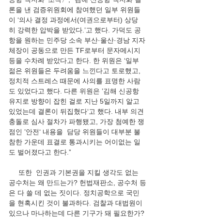
론을 낸 검증위원회에 참여했던 일부 위원들
이 ‘의사 결정 과정에서(여권으로부터) 상당
히 강력한 압박을 받았다.’고 했다. 가덕도 공
항을 원하는 민주당 소속 부산·울산·경남 지자
체장이 공동으로 만든 TF로부터 문자메시지 
등을 수차례 받았다고 한다. 한 위원은 ‘일부 
젊은 위원들은 두려움을 느낀다고 토로했고, 
정치적 스트레스 때문에 사의를 표명한 사람
도 있었다고 했다. 다른 위원은 ’김해 신공항 
유지로 방향이 잡힌 걸로 지난 5일까지 알고 
있었는데 결론이 뒤집혔다‘고 했다. 내부 의견 
충돌로 심사 절차가 파행됐고, 가장 첨예한 쟁
점인 ’안전‘ 내용을  담당 위원들이 대부분 불
참한 가운데 표결로 통과시키는 어이없는 일
도 벌어졌다고 한다.”
     또한  인권과 기본권을 지킬 생각도 없는 
공수처는 왜 만드는가? 헌법재판소, 공수처 등
은 다 쓸 데 없는 짓이다. 정치공학으로 국민
을 현혹시킨 것이 불과하다. 검찰과 대법원이 
있으나 마나하는데 다른 기구가 돼 필요한가? 