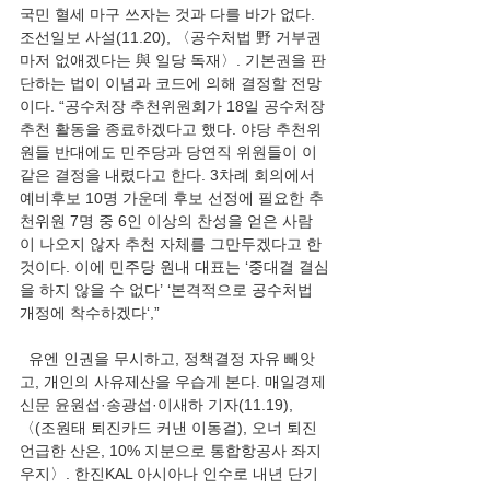
국민 혈세 마구 쓰자는 것과 다를 바가 없다. 
조선일보 사설(11.20), 〈공수처법 野 거부권
마저 없애겠다는 與 일당 독재〉. 기본권을 판
단하는 법이 이념과 코드에 의해 결정할 전망
이다. “공수처장 추천위원회가 18일 공수처장 
추천 활동을 종료하겠다고 했다. 야당 추천위
원들 반대에도 민주당과 당연직 위원들이 이 
같은 결정을 내렸다고 한다. 3차례 회의에서 
예비후보 10명 가운데 후보 선정에 필요한 추
천위원 7명 중 6인 이상의 찬성을 얻은 사람
이 나오지 않자 추천 자체를 그만두겠다고 한 
것이다. 이에 민주당 원내 대표는 ‘중대결 결심
을 하지 않을 수 없다’ ‘본격적으로 공수처법 
개정에 착수하겠다‘,” 
  유엔 인권을 무시하고, 정책결정 자유 빼앗
고, 개인의 사유제산을 우습게 본다. 매일경제
신문 윤원섭·송광섭·이새하 기자(11.19), 
〈(조원태 퇴진카드 커낸 이동걸), 오너 퇴진 
언급한 산은, 10% 지분으로 통합항공사 좌지
우지〉. 한진KAL 아시아나 인수로 내년 단기