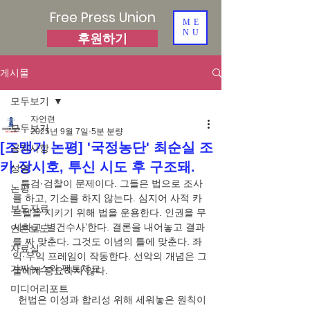
Free Press Union
ME
NU
후원하기
게시물
모두보기
자언련
모두보기
2025년 9월 7일
5분 분량
[조맹기 논평] '국정농단' 최순실 조
공지사항
카 장시호, 투신 시도 후 구조돼.
성명
   특검·검찰이 문제이다. 그들은 법으로 조사
논평
를 하고, 기소를 하지 않는다. 심지어 사적 카
보도자료
르텔을 지키기 위해 법을 운용한다. 인권을 무
시하고 ‘별건수사’한다. 결론을 내어놓고 결과
언론보도
를 짜 맞춘다. 그것도 이념의 틀에 맞춘다. 좌
자료실
익·우익 프레임이 작동한다. 선악의 개념은 그
가짜뉴스와 팩트체크
들에게 중요하지 않다.     
미디어리포트
  헌법은 이성과 합리성 위해 세워놓은 원칙이