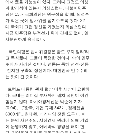
에서 했을 가능성이 있다. 그러나 그것도 이성
과 합리성이 있는지 의심스럽다. 더불어민주
당은 13대 국회의원은 원구성을 할 때, 의석수
가 적은 곳에 법사위를 넘겨주도록 했다. 22
대 국회가 그런 정신을 가졌는지 의심스럽다. 
지금 민주당은 부정선거 위에 견제도 없이, 일
사분란하게 움직었다.  
  ‘국민의힘은 법사위원장은 꿈도 꾸지 말라’라
고 독식했다. 그들이 독점한 것이다. 숙의 민주
주의가 사라진 것이다. 언론은 통해 선전·선동
·진지전 구축의 정신이다. 대한민국 민주주의
는 맛이 간 것이다.  
  트럼프 대통령 관세 협상 이후 세상이 요란하
다. 국내는 리더십 부재까지 겹쳐 국민이 여간 
힘들지 않다. 아시아경제신문 박준이 기자
(0.04), 〈"한국, 기업 규제 343개, 경제형벌 
6000개"…최태원, 패러다임 전환 요구〉, 이
는 분명 자유주의, 시장경제 원리에 의해 기업
이 운영하지 않고, 아베바식 경영을 해야 한
다. 기업운영 원리를 기독교적으로 해석하는 