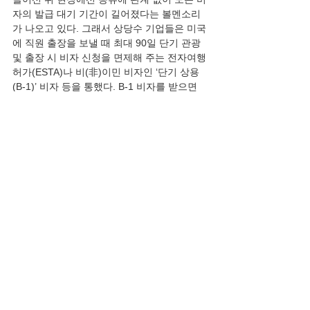
자의 발급 대기 기간이 길어졌다는 볼멘소리
가 나오고 있다. 그래서 상당수 기업들은 미국
에 직원 출장을 보낼 때 최대 90일 단기 관광 
및 출장 시 비자 신청을 면제해 주는 전자여행
허가(ESTA)나 비(非)이민 비자인 ‘단기 상용
(B-1)’ 비자 등을 통했다. B-1 비자를 받으면 
최대 6개월 동안 비즈니스 회의나 계약, 시장 
조사 같은 활동을 할 수 있다. 다만 ESTA와 B-
1 비자 모두 취업 활동은 엄격하게 금지되는
데, 이번에 단속을 진행한 이민 당국은 이 부분
이 문제가 있다고 보는 것으로 알려졌다. 
ESTA나 B-1 비자를 든 외국인들이 미국 현지 
공장이나 사무소에서 일하는 것이 이들 입장
에서 보면 자국민의 일자리를 ‘빼앗는’ 행위로 
비칠 소지도 있다. 바이든 정부 때까지는 우리 
기업의 폭증하는 대미(對美) 투자와 맞물려 이
런 관행이 어느 정도 묵인이 가능했는데, 반
(反)이민 정책에 드라이브를 거는 트럼프 정부
가 등장하면서 분위기가 완전히 바뀌었다. 외
교 소식통은 “이번 단속이 있기 전부터 대기업
에서 ETSA로 출장을 왔다가 입국이 거부된 사