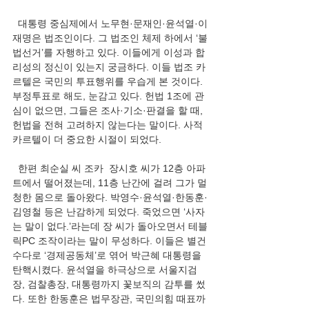
  대통령 중심제에서 노무현·문재인·윤석열·이
재명은 법조인이다. 그 법조인 체제 하에서 ‘불
법선거’를 자행하고 있다. 이들에게 이성과 합
리성의 정신이 있는지 궁금하다. 이들 법조 카
르텔은 국민의 투표행위를 우습게 본 것이다. 
부정투표로 해도, 눈감고 있다. 헌법 1조에 관
심이 없으면, 그들은 조사·기소·판결을 할 때, 
헌법을 전혀 고려하지 않는다는 말이다. 사적 
카르텔이 더 중요한 시절이 되었다.  
  한편 최순실 씨 조카  장시호 씨가 12층 아파
트에서 떨어졌는데, 11층 난간에 걸려 그가 멀
청한 몸으로 돌아왔다. 박영수·윤석열·한동훈·
김영철 등은 난감하게 되었다. 죽었으면 ‘사자
는 말이 없다.’라는데 장 씨가 돌아오면서 테블
릭PC 조작이라는 말이 무성하다. 이들은 별건
수다로 ‘경제공동체’로 엮어 박근혜 대통령을 
탄핵시켰다. 윤석열을 하극상으로 서울지검
장, 검찰총장, 대통령까지 꽃보직의 감투를 썼
다. 또한 한동훈은 법무장관, 국민의힘 때표까