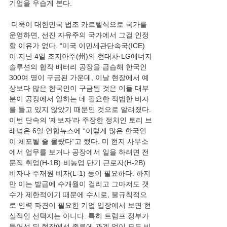
기업을 우습게 본다.  
 더욱이 대한민국 법조 카르텔식으로 국가를 
운영하면, 선진 자유주의 국가에서 그걸 인정
할 이유가 없다. “미국 이민세관단속국(ICE)
이 지난 4일 조지아주(州)의 현대차·LG에너지
솔루션의 합작 배터리 공장을 급습해 한국인 
300여 명이 구금된 가운데, 이날 현장에서 예
상보다 많은 한국인이 구금된 것은 이들 대부
분이 공장에서 일하는 데 필요한 적법한 비자
를 들고 있지 않았기 때문인 것으로 알려졌다. 
이번 단속의 ‘제보자’라 주장한 정치인 토리 브
래넘은 6일 연합뉴스에 “이렇게 많은 한국인
이 체포될 줄 몰랐다”고 했다. 미 현지 사무소
에서 업무를 보거나 공장에서 일을 하려면 전
문직 취업(H-1B)·비농업 단기 근로자(H-2B) 
비자나 주재원 비자(L-1) 등이 필요하다. 하지
만 이는 발급에 수개월이 걸리고 그마저도 갯
수가 제한적이기 때문에 수시로, 불규칙적으
로 인력 파견이 필요한 기업 입장에서 보면 현
실적인 선택지는 아니다. 특히 트럼프 정부가 
들어선 뒤 현장에선 종류에 관계 없이 모든 비