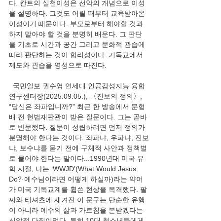
다. 칸트의 실천이성은 선악의 개념으로 이성
을 설명하다. 그것도 어릴 때부터 교육받아온 
이성이기 때문이다. 부모로부터 해야할 것과 
하지 말아야 할 것을 분명히 배운다. 그 판단
을 기초로 시간과 공간 그리고 문화적 관습에 
따라 판단하는 것이 합리성이다. 기독교에서 
제도와 관습을 영성으로 따진다.  
  국민일보 권수영 연세대 인공감성지능 융합
연구센터장(2025.09.05.), 〈진보의 정의〉, 
“당신은 좌파입니까?” 최근 한 방송에서 문형
배 전 헌법재판관이 받은 질문이다. 그는 곧바
로 반문했다. 질문이 성립하려면 먼저 정의가 
분명해야 한다는 것이다. 좌파냐, 우파냐, 진보
냐, 보수냐를 묻기 전에 구체적 사안과 정책별
로 물어야 한다는 말이다...1990년대 미국 유
학 시절, 나는 ‘WWJD’(What Would Jesus 
Do?·예수님이라면 어떻게 하실까)라는 약어
가 미국 기독교계를 휩쓴 현상을 목격했다. 팔
찌와 티셔츠에 새겨진 이 문구는 단순한 유행
이 아니라 예수의 삶과 가르침을 본받겠다는 
신앙적 다짐이었다. 특히 10대 청소년들에게 