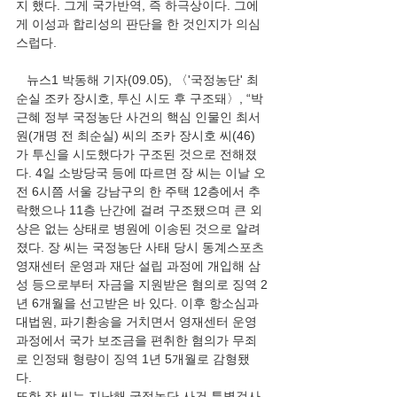
지 했다. 그게 국가반역, 즉 하극상이다. 그에
게 이성과 합리성의 판단을 한 것인지가 의심
스럽다.  
   뉴스1 박동해 기자(09.05), 〈'국정농단' 최
순실 조카 장시호, 투신 시도 후 구조돼〉, “박
근혜 정부 국정농단 사건의 핵심 인물인 최서
원(개명 전 최순실) 씨의 조카 장시호 씨(46)
가 투신을 시도했다가 구조된 것으로 전해졌
다. 4일 소방당국 등에 따르면 장 씨는 이날 오
전 6시쯤 서울 강남구의 한 주택 12층에서 추
락했으나 11층 난간에 걸려 구조됐으며 큰 외
상은 없는 상태로 병원에 이송된 것으로 알려
졌다. 장 씨는 국정농단 사태 당시 동계스포츠
영재센터 운영과 재단 설립 과정에 개입해 삼
성 등으로부터 자금을 지원받은 혐의로 징역 2
년 6개월을 선고받은 바 있다. 이후 항소심과 
대법원, 파기환송을 거치면서 영재센터 운영 
과정에서 국가 보조금을 편취한 혐의가 무죄
로 인정돼 형량이 징역 1년 5개월로 감형됐
다. 
또한 장 씨는 지난해 국정농단 사건 특별검사 