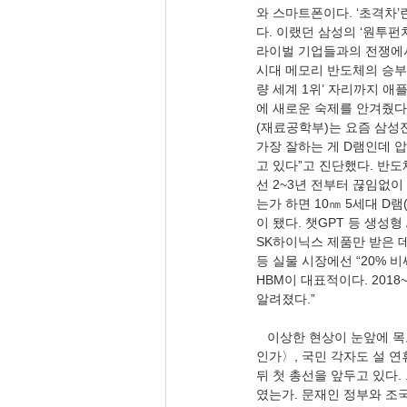
와 스마트폰이다. ‘초격차
다. 이랬던 삼성의 ‘원투펀
라이벌 기업들과의 전쟁에서 
시대 메모리 반도체의 승부
량 세계 1위’ 자리까지 애
에 새로운 숙제를 안겨줬다.
(재료공학부)는 요즘 삼성전
가장 잘하는 게 D램인데 
고 있다”고 진단했다. 반
선 2~3년 전부터 끊임없이 
는가 하면 10㎚ 5세대 D
이 됐다. 챗GPT 등 생성형
SK하이닉스 제품만 받은 데
등 실물 시장에선 “20% 
HBM이 대표적이다. 201
알려졌다.”
   이상한 현상이 눈앞에 
인가〉, 국민 각자도 설 연
뒤 첫 총선을 앞두고 있다
였는가. 문재인 정부와 조