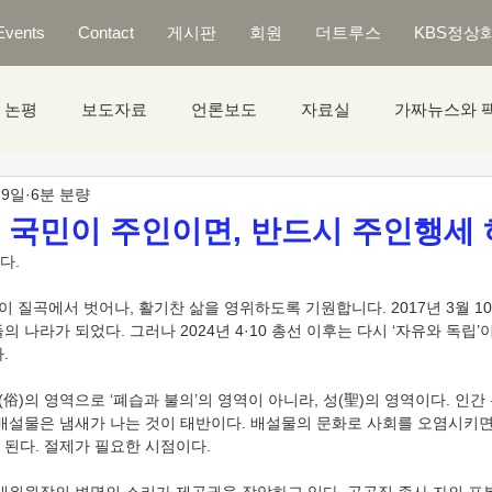
Events
Contact
게시판
회원
더트루스
KBS정상
논평
보도자료
언론보도
자료실
가짜뉴스와 
 9일
6분 분량
] 국민이 주인이면, 반드시 주인행세 
다.
민이 질곡에서 벗어나, 활기찬 삶을 영위하도록 기원합니다. 2017년 3월 1
의 나라가 되었다. 그러나 2024년 4·10 총선 이후는 다시 ‘자유와 독립’
.
속(俗)의 영역으로 ‘폐습과 불의’의 영역이 아니라, 성(聖)의 영역이다. 인
 배설물은 냄새가 나는 것이 태반이다. 배설물의 문화로 사회를 오염시키면,
 된다. 절제가 필요한 시점이다.