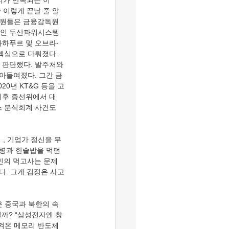
감리가 반복되는 이
 이렇게 끝날 줄 알
위원들은 금융감독원
법인인 두산파워시스템
자와하푸르 및 오브라-
핵심으로 다뤄졌다. 
 판단했다. 발주처와
아들여졌다. 그간 금
0년 KT&G 등을 고
이후 증선위에서 대
 분식회계 사건도 
〉, 기업가 정신을 무
령과 한솥밥을 먹던 
민의 먹고사는 문제
다. 그게 김정은 사고
은 중국과 북한의 속
될까? “삼성전자엔 창
지켜온 메모리 반도체