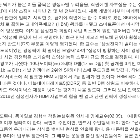
’란 딱지가 붙은 이들 품목은 경쟁사엔 두려움을, 직원에겐 자부심을 주는
치’에 이상 조짐이 나타난 건 몇 년 전부터였다. 제품 개발에서부터 마케
판판이 밀리기 시작한 것. 급기야 작년에는 한 수 아래로 봤던 SK하이닉스
처’로 꼽히는 고대역폭메모리(HBM) 왕좌를 내줬고 스마트폰에선 마지막
플에 양보했다. 이재용 삼성전자 회장이 사법 리스크에 얽힌 ‘잃어버린 10
 “삼성에 큰일이 난 게 분명하다.” 최근 만난 메모리 반도체 권위자 황
자 반도체(DS) 부문을 이렇게 평가했다. 황 교수는 “삼성전자가 벌이는 
압도적이었던 경쟁력이 확 떨어진 모양새”라며 “삼성이 방황하는 사이 경
도체 사업 경쟁력은 △기술력 △양산 능력 △투자 규모 등으로 결정된다. 이
경고가 나왔다. 10나노미터(㎚) 3세대 D램(1z ㎚ D램) 첫 공개를 3위
램(1b ㎚ D램) 개발 경쟁에선 2위인 SK하이닉스에 주도권을 빼앗겼다. 
 AI 서비스에 꼭 필요한 HBM 시장에서 2등 업체가 된 것이다. HBM 최
 따른 것이다. 더블데이터레이트5(DDR5) 등 일반 D램 상황도 비슷하다
비싸도 SK하이닉스 제품이 낫다”는 평가가 나올 정도다. 그러다 보니 인력도
8~2019년 삼성전자가 HBM 사업부의 힘을 뺀 결과 관련 인력이 경쟁사로 
목도된다. 동아일보 김형석 객원논설위원·연세대 명예교수(02.09), 〈대
휴 이후 달라져야 한다. 국민이 주인이면, 반드시 주인행세 해야 한다. “
. 그동안 우리나라는 상식을 벗어난 현상을 연출해 왔다. 윤 대통령을 선출
국 추미애 법무부 장관이다. 그 배후는 운동권 출신 정치인들이다. 물론 민