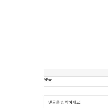
[조맹기 논평] 중국·북한 상전
댓글
으로 모시는 세력은 공직에서
물러날 때이다.
올림픽공원 핸드볼 경기장은 대한
민국 선거주권을 되찾는 계기로 삼
댓글을 입력하세요.
아야 한다. 헌법정신의 보통선거,