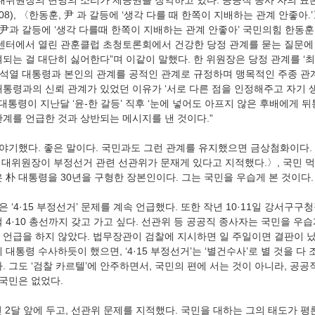
비대위원장의 변명의 소리가 제공권을 장악하고 있다. 공공직 종사 자의 표
08), 〈한동훈, 尹 과 갈등에 ‘생각 다를 때 한쪽이 지배하는 관계 안좋아.
, 尹과 갈등에 ‘생각 다를때 한쪽이 지배하는 관계 안좋아’ 국민의힘 한동
센터에서 열린 관훈클럽 초청토론회에서 건강한 당정 관계를 묻는 질문에 
되는 걸 대단히 싫어한다”며 이같이 말했다. 한 위원장은 당정 관계를 ‘최상
석열 대통령과 본인의 관계를 공적인 관계로 규정하며 맹목적인 주종 관
대통령과의 신뢰 관계가 있었던 이유가 ‘서로 다른 점을 인정해주고 자기 
 대통령이 지난달 ‘윤-한 갈등’ 직후 ‘눈에 넣어도 아프지 않은 후배에게 
관계를 언급한 것과 상반되는 메시지를 낸 것이다.”
 이야기했다. 좋은 말이다. 국민과도 그런 관계를 유지했으면 금상첨화이다
〈한동훈 비대위원장이 부정선거 관련 선관위가 문재게 있다고 지적했다.〉, 국민
 朴 대통령을 30년을 구형한 장본인이다. 그는 국민을 우습게 본 것이다.
은 ‘4·15 부정선거’ 문제를 계속 언급했다. 또한 작년 10·11일 강서구
 4·10 총선까지 갖고 가고 싶다. 선관위 등 공공직 종사자는 국민을 우습
 언급을 하지 않았다. 법무장관이 검찰에 지시하면 일 주일이면 결판이 
대통령 수사하듯이 했으면, ‘4·15 부정선거’는 ‘별건수사’로 별 것을 다 
. 그도 ‘검찰 카르텔’에 안주하면서, 국민의 편에 서는 것이 아니라, 공
 국민은 없었다.
 총선 2달 앞에 두고, 선관위 문제를 지적했다. 국민을 대하는 그의 태도가 평