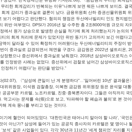
가 생겼다. 한국경제신문 류병화 기자(02.08), 〈금감원의 무리한 회계
의 무리한 회계감리가 반복되는 이유“나쁘게 보면 뭐든 나쁘게 보이죠. 결국
 회계 감리가 중과실로 결론이 났다. 금융위원회 산하 증권선물위원회 
’로 보기 어렵다고 판단했다. 혐의의 쟁점은 두산에너빌리티 인도 현지
리 위반 여부였다. DPSI가 2016년 말 수주한 총 2조8000억원 규모의 
과정에서 원가 상승으로 발생한 손실을 적기에 회계 처리했는지가 논의의 
티의 회계 처리에 문제가 있었지만 위반 동기가 고의까지 보긴 어렵다고
 금액이 달라질 수 있어 확정하기 어려웠다는 두산에너빌리티의 주장이 받
이 중과실로 감경되면서 체면을 구겼다. 금감원은 2022년 셀트리온, 202
상정했으나 증선위에서 중과실로 낮춰졌다. 2018년 삼성바이오로직스 
를 인정받은 사례는 없었다. 증선위에서 검찰로 넘어간 삼성바이오로직스
 인정하기 어렵다”는 판단을 받았다.”
(02.07), 〈"삼성에 큰일이 난 게 분명하다"…'잃어버린 10년' 결과물은
대위위원장, 이석원 검찰총장, 이복현 금감원 위위원장 등은 윤석열 대통
은 공공부문 카르텔, 노조카르텔, 친중·종북론자이다. 그들은 아직까지 국
. 먹고사는 문제를 속(俗)으로 보고, ‘타파해야 할 폐습과 불의’로 본 것이
위해 계속 몽니를 부리고 있는 것이다.
죽이기에 혈안이 되어있었다. ‘대한민국은 태어나지 말아야 할 나라’, ‘국민
 것이 아닌가? 삼성에 들어가 있는 공공직 종사자의 카르텔은 몇 명이나 
‘보석’ 같은 사업들이 있다. 각각 30년과 11년간 ‘세계 챔피언’ 자리를 