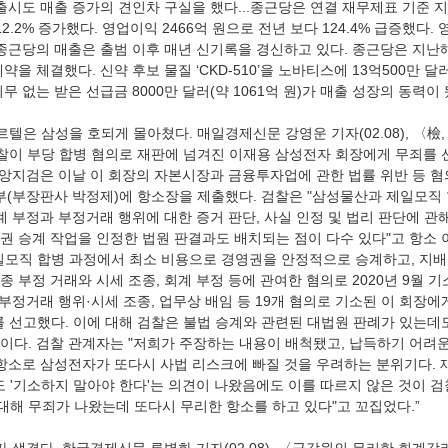
출시도 매출 증가의 견인차 구실을 했다...종근당은 연결 재무제표 기준 
12.2% 증가했다. 영업이익 2466억 원으로 전년 보다 124.4% 급증했다.
 종근당의 매출은 출범 이후 매년 신기록을 경신하고 있다. 종근당은 지난해
을 체결했다. 신약 후보 물질 ‘CKD-510’을 노바티스에 13억500만 달러(
 없는 받은 선급금 8000만 달러(약 1061억 원)가 매출 성장의 동력이 
르텔은 삼성을 호되게 몰아쳤다. 매일경제신문 강영운 기자(02.08), 〈檢,
검찰이 부당 합병 혐의로 재판에 넘겨진 이재용 삼성전자 회장에게 무죄를 
중앙지검은 이날 이 회장의 자본시장과 금융투자업에 관한 법률 위반 등 혐
부(부장판사 박정제)에 항소장을 제출했다. 검찰은 "삼성물산과 제일모직 
계 부정과 부정거래 행위에 대한 증거 판단, 사실 인정 및 법리 판단에 관
배권 승계 작업을 인정한 법원 판결과도 배치되는 점이 다수 있다"고 항소 
제일모직 합병 과정에서 최소 비용으로 경영권을 안정적으로 승계하고, 지
 부정 거래와 시세 조종, 회계 부정 등에 관여한 혐의로 2020년 9월 기
부정거래 행위·시세 조종, 업무상 배임 등 19개 혐의로 기소된 이 회장에
를 선고했다. 이에 대해 검찰은 불법 승계와 관련된 대법원 판례가 있는데도
이다. 검찰 관계자는 "저희가 주장하는 내용이 배척됐고, 납득하기 어려운
 항소로 삼성전자가 또다시 사법 리스크에 빠질 것을 우려하는 분위기다. 
'기소하지 말아야 한다'는 의견이 나왔음에도 이를 따르지 않은 것이 검
 대해 무죄가 나왔는데 또다시 무리한 항소를 하고 있다"고 꼬집었다.”