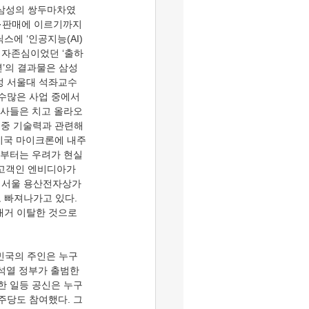
 삼성의 쌍두마차였
팅·판매에 이르기까지 
에 ‘인공지능(AI) 
 자존심이었던 ‘출하
년’의 결과물은 삼성
철성 서울대 석좌교수
수많은 사업 중에서 
쟁사들은 치고 올라오
 중 기술력과 관련해
인 미국 마이크론에 내주
작년부터는 우려가 현실
대 고객인 엔비디아가 
. 서울 용산전자상가 
 빠져나가고 있다. 
대거 이탈한 것으로 
한민국의 주인은 누구
윤석열 정부가 출범한 
한 일등 공신은 누구
주당도 참여했다. 그