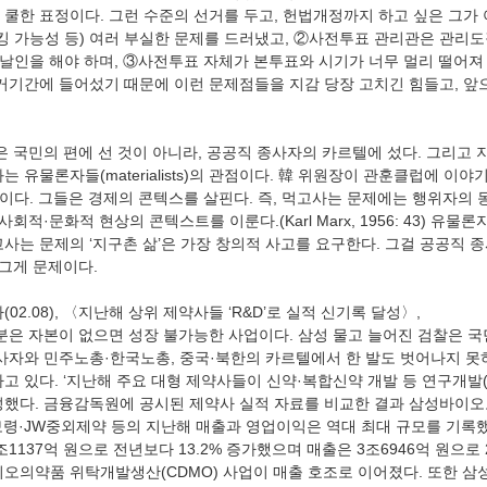
 쿨한 표정이다. 그런 수준의 선거를 두고, 헌법개정까지 하고 싶은 그가
해킹 가능성 등) 여러 부실한 문제를 드러냈고, ②사전투표 관리관은 관리
 날인을 해야 하며, ③사전투표 자체가 본투표와 시기가 너무 멀리 떨어져
선거기간에 들어섰기 때문에 이런 문제점들을 지감 당장 고치긴 힘들고, 앞
은 국민의 편에 선 것이 아니라, 공공직 종사자의 카르텔에 섰다. 그리고
 유물론자들(materialists)의 관점이다. 韓 위원장이 관훈클럽에 이야
이다. 그들은 경제의 콘텍스를 살핀다. 즉, 먹고사는 문제에는 행위자의 동
사회적·문화적 현상의 콘텍스트를 이룬다.(Karl Marx, 1956: 43) 유물
고사는 문제의 ‘지구촌 삶’은 가장 창의적 사고를 요구한다. 그걸 공공직 
 그게 문제이다.
02.08), 〈지난해 상위 제약사들 ‘R&D’로 실적 신기록 달성〉,
분은 자본이 없으면 성장 불가능한 사업이다. 삼성 물고 늘어진 검찰은 
종사자와 민주노총·한국노총, 중국·북한의 카르텔에서 한 발도 벗어나지 못하
고 있다. ‘지난해 주요 대형 제약사들이 신약·복합신약 개발 등 연구개발(
성했다. 금융감독원에 공시된 제약사 실적 자료를 비교한 결과 삼성바이
령·JW중외제약 등의 지난해 매출과 영업이익은 역대 최대 규모를 기록
137억 원으로 전년보다 13.2% 증가했으며 매출은 3조6946억 원으로 2
이오의약품 위탁개발생산(CDMO) 사업이 매출 호조로 이어졌다. 또한 