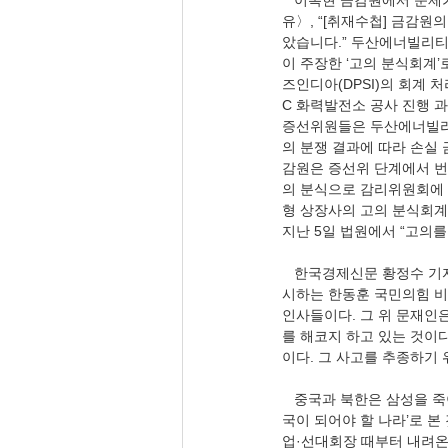
   이복현 금감원에서 문제
유〉, “[취재수첩] 금감원
았습니다.” 두산에너빌리티
이 주장한 ‘고의 분식회계
즈인디아(DPSI)의 회계 처
C 화력발전소 공사 진행 
증선위원들은 두산에너빌리
의 분쟁 결과에 따라 손실
감원은 증선위 단계에서 번번
의 분식으로 감리위원회에 
형 상장사의 고의 분식회계
지난 5일 법원에서 “고의를
   한국경제신문 황정수 기자
시하는 한동훈 국민의힘 비
인사들이다. 그 위 문재인
를 해코지 하고 있는 것이다
이다. 그 사고를 추종하기 
   중국과 북한은 삼성을 
국이 되어야 할 나라’로 본
업·선대회장 때부터 내려온 