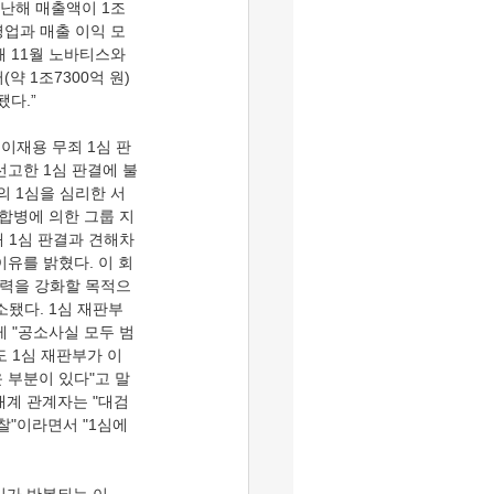
지난해 매출액이 1조
 영업과 매출 이익 모
 11월 노바티스와 
약 1조7300억 원)
됐다.”
 이재용 무죄 1심 판
선고한 1심 판결에 불
의 1심을 심리한 서
합병에 의한 그룹 지
해 1심 판결과 견해차
이유를 밝혔다. 이 회
배력을 강화할 목적으
소됐다. 1심 재판부
게 "공소사실 모두 범
 1심 재판부가 이
 부분이 있다"고 말
재계 관계자는 "대검
찰"이라면서 "1심에