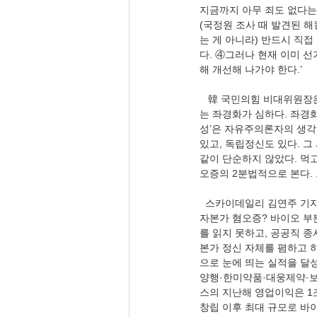
지금까지 아무 죄도 없다는
(국정원 조사 때 발견된 
는 게 아니라) 반드시 직접
다. ④그러나 현재 이미 
해 개선해 나가야 한다.’
   韓 국민의힘 비대위원장
는 좌경화가 심하다. 좌경화는
성’은 자유주의론자의 생각
있고, 독립정신도 있다. 그 
같이 단순하지 않았다. 먹
오증의 2분법적으로 본다.
  스카이데일리 김연주 기자(
자본가 혐오증? 바이오 부
를 읽지 못하고, 공공직 
본가 정신 자체를 폄하고 하
으로 눈에 띄는 실적을 달
양행·한미약품·대웅제약·보
스의 지난해 영업이익은 1조1
창립 이후 최대 규모로 바