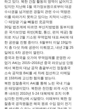
하고 있다. 북한 간첩 활동의 영역이 넓어지고 
있지만 지난해 1월 국가정보원으로부터 대공
수사권을 넘겨받은 경찰의 관련 수사 역량은 
이를 따라가지 못하고 있다는 지적이 나온다. 
◇ 태양광 기술 빼돌린 北공작원 
30일 법조계에 따르면 부산지방법원 동부지원
은 국가보안법 위반(회합, 통신, 편의 제공) 혐
의로 지난 2월 기소된 무역업체 대표 A씨에 대
한 공판을 진행 중이다. 6월부터 이달 19일까
지 총 다섯 차례 공판이 이뤄졌고, 내년 2월 25
일에도 6차 공판이 열린다. 
중국과 한국을 오가며 무역업체를 운영한 사
업가 A씨는 2015~2016년 중국 랴오닝성 단둥
에서 북한의 대남 공작 총괄부서인 정찰총국 
소속 공작원 B씨를 세 차례 접선하고 이메일
로 159차례 교신한 혐의를 받는다. 
북한 정찰총국이 A씨를 통해 노린 국내 기술
은 태양광이었다. 북한은 천안함 피격 사건 이
후 내려진 2010년 5·24 대북제재 조치 이후 
심각한 전력난에 시달렸다. 이때부터 북한 정
찰총국 공작원들은 해외 원료 수입 없이 전기
를 생산할 수 있는 신재생에너지에 관심을 기