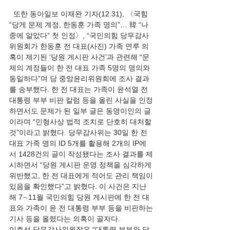
  또한 동아일보 이재완 기자(12.31), 〈국힘 
“당게 문제 계정, 한동훈 가족 명의”… 韓 “나
중에 알았다” 첫 인정〉, “국민의힘 당무감사
위원회가 한동훈 전 대표(사진) 가족 연루 의
혹이 제기된 ‘당원 게시판 사건’과 관련해 “문
제의 계정들이 한 전 대표 가족 5명의 명의와 
동일하다”며 당 중앙윤리위원회에 조사 결과
를 송부했다. 한 전 대표는 가족이 윤석열 전 
대통령 부부 비판 칼럼 등을 올린 사실을 인정
하면서도 문제가 된 일부 글은 동명이인의 글
이라며 “민형사상 법적 조치로 단호히 대처할 
것”이라고 밝혔다. 당무감사위는 30일 한 전 
대표 가족 명의 ID 5개를 활용해 2개의 IP에
서 1428건의 글이 작성됐다는 조사 결과를 제
시하면서 “당원 게시판 운영 정책을 심각하게 
위반했고, 한 전 대표에게 적어도 관리 책임이 
있음을 확인했다”고 밝혔다. 이 사건은 지난
해 7∼11월 국민의힘 당원 게시판에 한 전 대
표와 가족이 윤 전 대통령 부부 등을 비판하는 
기사 등을 올렸다는 의혹이 골자다. 
이호선 당무감사위원장은 “대통령 부부와 당