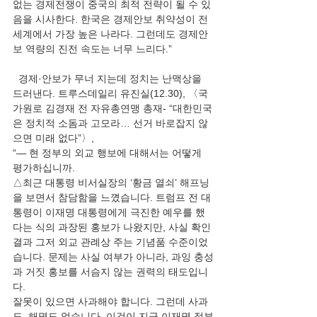
없는 경제전쟁이 중국의 최적 전략이 될 수 있
음을 시사한다. 한국은 경제안보 취약성이 전 
세계에서 가장 높은 나라다. 그런데도 경제안
보 역량의 진전 속도는 너무 느리다.” 
  경제·안보가 무너 지는데 정치는 난맥상을 
드러낸다. 트루스데일리 유진실(12.30), 〈국
가원로 김경재 전 자유총연맹 총재- “대한민국
은 정치적 소돔과 고모라… 선거 바로잡지 않
으면 미래 없다”〉,  
“― 현 정부의 외교 행보에 대해서는 어떻게 
평가하십니까. 
△최근 대통령 비서실장의 ‘황금 열쇠’ 해프닝
을 보면서 참담함을 느꼈습니다. 트럼프 전 대
통령이 이재명 대통령에게 극진한 예우를 했
다는 식의 과장된 홍보가 나왔지만, 사실 확인 
결과 그저 외교 관례상 주는 기념품 수준이었
습니다. 문제는 사실 여부가 아니라, 과잉 충성
과 거짓 홍보를 서슴지 않는 권력의 태도입니
다. 
잘못이 있으면 사과해야 합니다. 그런데 사과
도, 해명도 없습니다. 이것이 지금 이재명 정부