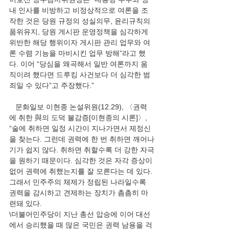
내 인사를 비방하고 비정상적으로 여론을 조
작한 것은 당원 규정의 성실의무, 윤리규칙의 
품위유지, 당원 게시판 운영정책을 심각하게 
위반한 해당 행위이자 게시판 관리 업무와 여
론 수렴 기능을 마비시킨 업무 방해”라고 했
다. 이어 “당심을 왜곡해서 일반 여론까지 움
직이려 했다면 드루킹 사건보다 더 심각한 범
죄일 수 있다”고 주장했다.” 
   문화일보 이현종 논설위원(12.29), 〈권력
에 취한 與의 도덕 불감증[이현종의 시론]〉,  
“술에 취하면 일정 시간이 지나가면서 제정신
을 찾는다. 그런데 권력에 한 번 취하면 깨어나
기가 쉽지 않다. 취하면 취할수록 더 강한 자극
을 원하기 때문이다. 심각한 것은 자각 증상이 
없어 권력에 취했는지를 잘 모른다는 데 있다. 
그래서 민주주의 체제가 정립된 나라일수록 
권력을 감시하고 견제하는 장치가 촘촘히 마
련돼 있다. 
\더불어민주당이 지난 총선 압승에 이어 대선
에서 승리했을 때 많은 국민은 권력 남용을 걱