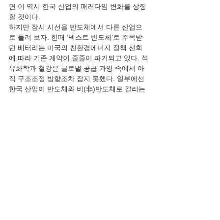
면 이 역시 한국 산업의 패러다임 변화를 상징
할 것이다. 
하지만 잠시 시선을 반도체에서 다른 산업으
로 돌려 보자. 한때 ‘넥스트 반도체’로 주목받
던 배터리는 미국의 친환경에너지 정책 선회
에 따라 기존 계약이 줄줄이 파기되고 있다. 석
유화학과 철강은 글로벌 공급 과잉 속에서 아
직 구조조정 방향조차 잡지 못했다. 일부에선 
한국 산업이 반도체와 비(非)반도체로 갈리는 
양극화가 진행되고 있다는 우려까지 나온다. 
2026년이 진정한 한국 산업계의 신기원이 되
려면 반도체의 성과를 다른 산업까지 확산시
켜야 한다. 반도체 투자가 소재·부품·장비 산
업으로 연결되고, 고용 증가와 지역 경제 활성
화로 이어지는 선순환 구조를 만들어야 한다. 
업종을 불문한 많은 기업인들이 내년도 반도
체 경기 흐름을 눈여겨보는 이유가 여기에 있
다.” 
  2026년 삼성 반도체는 GPU에 도전을 한다. 
파운드리 반도체의 상황 최적화 설계가 주목