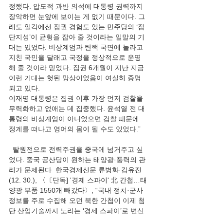
정했다. 압도적 과반 의석에 대통령 권력까지 
장악하면 눈앞에 보이는 게 없기 때문이다. 그
래도 일각에선 집권 경험도 있는 민주당의 ‘집
단지성’이 균형을 잡아 줄 것이라는 일말의 기
대는 있었다. 비상계엄과 탄핵 국면에 놀라고 
지친 국민을 달래고 국정을 정상적으로 운영
해 줄 것이라 믿었다. 집권 6개월이 지난 지금 
이런 기대는 헛된 망상이었음이 여실히 증명
되고 있다. 
이재명 대통령은 집권 이후 가장 먼저 검찰을 
무력화하고 없애는 데 집중했다. 윤석열 전 대
통령의 비상계엄이 아니었으면 검찰 때문에 
정계를 떠나고 영어의 몸이 될 수도 있었다.” 
  탈원전으로 전력주권을 중국에 넘거주고 싶
었다. 중국 공산당이 원하는 태양광·풍력의 관
리가 문제된다. 한국경제신문 류병화·김유진
(12. 30.), 〈〔단독] '경제 스파이' 北 간첩…태
양광 부품 1550개 빼갔다〉, “국내 정치·군사 
정보를 주로 수집해 오던 북한 간첩이 이제 첨
단 산업기술까지 노리는 ‘경제 스파이’로 변신