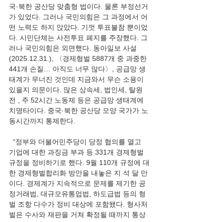
국·북한 공산당 맞춤형 법이다. 물론 부정선거
가 있었다. 그러나 국민의힘은 그 과정에서 어
떤 노력도 하지 앉았다. 기껏 투표불참 뿐이었
다. 시민단체는 사전투표 폐지를 주장했다. 그
러나 국민의힘은 외면했다. 동아일보 사설
(2025.12.31.), 〈경제형벌 5887개 중 과중한 
441개 손질… 아직도 너무 많다〉, 공급망 생
태계가 무너진 것인데 지금와서 무슨 소용이 
있을지 의문이다. 많은 상속세, 법인세, 탈원
전 , 주 52시간 노동제 등은 공급망 생태계에 
치명타이다. 중국·북한 공산당 모양 국가가 노
동시간까지 통제한다.  
  “정부와 더불어민주당이 당정 협의를 열고 
기업에 대한 과징금 부과 등 331개 경제형벌 
규정을 정비하기로 했다. 9월 110개 규정에 대
한 경제형벌합리화 방안을 내놓은 지 석 달 만
이다. 경제계가 지속적으로 문제를 제기한 공
정거래법, 대규모유통업법, 하도급법 등의 형
벌 조항 다수가 정비 대상에 포함됐다. 형사처
벌은 수사와 재판을 거쳐 확정될 때까지 통상 