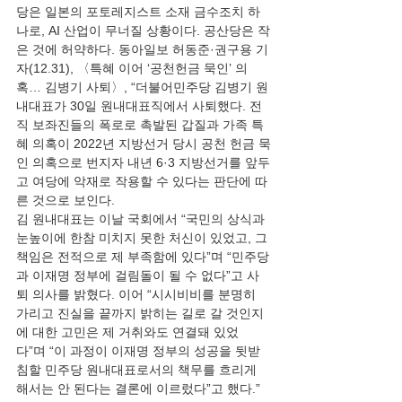
당은 일본의 포토레지스트 소재 금수조치 하
나로, AI 산업이 무너질 상황이다. 공산당은 작
은 것에 허약하다. 동아일보 허동준·권구용 기
자(12.31), 〈특혜 이어 ‘공천헌금 묵인’ 의
혹… 김병기 사퇴〉, “더불어민주당 김병기 원
내대표가 30일 원내대표직에서 사퇴했다. 전
직 보좌진들의 폭로로 촉발된 갑질과 가족 특
혜 의혹이 2022년 지방선거 당시 공천 헌금 묵
인 의혹으로 번지자 내년 6·3 지방선거를 앞두
고 여당에 악재로 작용할 수 있다는 판단에 따
른 것으로 보인다. 
김 원내대표는 이날 국회에서 “국민의 상식과 
눈높이에 한참 미치지 못한 처신이 있었고, 그 
책임은 전적으로 제 부족함에 있다”며 “민주당
과 이재명 정부에 걸림돌이 될 수 없다”고 사
퇴 의사를 밝혔다. 이어 “시시비비를 분명히 
가리고 진실을 끝까지 밝히는 길로 갈 것인지
에 대한 고민은 제 거취와도 연결돼 있었
다”며 “이 과정이 이재명 정부의 성공을 뒷받
침할 민주당 원내대표로서의 책무를 흐리게 
해서는 안 된다는 결론에 이르렀다”고 했다.” 