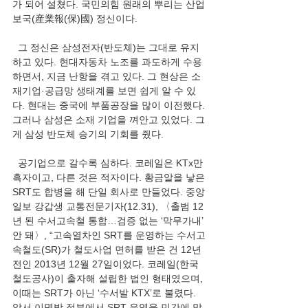
가 되어 설쳤다. 국민의힘 원래의 뿌리는 산업
보국(産業報(保)國) 정신이다.  
  그 정신은 삼성전자(반도쳬)는 그대로 유지
하고 있다. 현대자동차 노조를 과도하게 수용
하면서, 지금 난항을 겪고 있다. 그 현상은 소
재기업·공급망 생태계를 보면 쉽게 알 수 있
다. 현대는 중국에 부품공장을 많이 이전했다. 
그러나 삼성은 소재 기업을 껴안고 있었다. 그
게 삼성 반도체 승기의 기회를 줬다.     
  공기업으로 갈수록 심하다. 코레일은 KTx만 
흑자이고, 다른 것은 적자이다. 황금알을 낳은 
SRT도 합병을 해 단일 회사로 만들었다. 중앙
일보 강갑생 교통전문기자(12.31), 〈출범 12
년 된 수서고속철 통합…검증 없는 ‘막무가내’ 
안 돼〉, “고속열차인 SRT를 운영하는 수서고
속철도(SR)가 철도사업 면허를 받은 건 12년 
전인 2013년 12월 27일이었다. 코레일(한국
철도공사)이 출자해 설립한 법인 형태였으며, 
이때는 SRT가 아닌 ‘수서발 KTX’로 불렸다. 
앞서 이명박 정부에서 SRT 운영을 민간에 맡