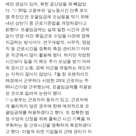
에만 관심이 있어, 북한 공산당을 꼭 빼닮았
다. “▷30일 고용부와 ‘실노동시간 단축 로드
맵 추진단’은 포괄임금제 오남용을 막기 위해 
내년 상반기 중 근로기준법을 개정하겠다고 
밝혔다. 포괄임금제는 실제 일한 시간과 관계
없이 연장·야간·휴일근로 수당을 사전에 정해 
지급하는 방식이다. 연구개발직, 사무직, 영업
직 등 근로시간을 정확히 측정·관리하기 어려
운 직군에서 많이 활용해 왔다. 하지만 약정한 
시간보다 일을 더 해도 추가 보상을 받기 어려
워 장시간 노동, 공짜 야근을 유발하는 제도라
는 지적이 끊이지 않았다. 7월 한 프랜차이즈 
매장에서 근무하다 사망한 20대 근로자는 주 
80시간가량 근무했는데, 포괄임금제를 적용받
은 것으로 알려져 논란이 됐다. 
▷노동부는 근로자의 동의가 있고, 근로자에
게 불리하지 않은 경우에 한해 예외적으로 포
괄임금제를 허용하겠다고 했다. 또 정확한 법
정 수당의 산정을 위해 출퇴근 시간 기록을 의
무화하는 등 근로시간을 명확하게 측정하겠다
고 했다. 이렇게 되면 기업들의 근태 관리가 지