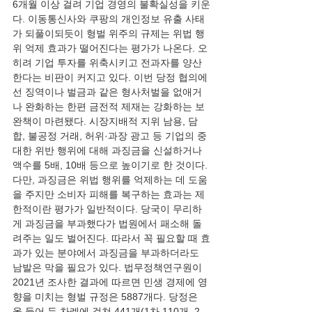
6개월 이상 걸려 기업 경영의 불확실성을 키운
다. 이동통신사와 쿠팡의 개인정보 유출 사태
가 되풀이되듯이 형벌 위주의 규제는 위법 행
위 억제 효과가 떨어진다는 평가가 나온다. 오
히려 기업 투자를 위축시키고 전과자를 양산
한다는 비판이 커지고 있다. 이번 당정 협의에
선 징역이나 벌금과 같은 형사처벌을 없애거
나 완화하는 한편 금전적 제재는 강화하는 보
완책이 마련됐다. 시장지배적 지위 남용, 담
합, 불공정 거래, 허위·과장 광고 등 기업의 중
대한 위반 행위에 대해 과징금을 신설하거나 
액수를 5배, 10배 등으로 높이기로 한 것이다. 
다만, 과징금은 위법 행위를 억제하는 데 도움
을 주지만 소비자 피해를 복구하는 효과는 제
한적이란 평가가 일반적이다. 당국이 무리하
게 과징금을 부과했다가 법원에서 패소해 돌
려주는 일도 벌어진다. 따라서 꼭 필요할 때 효
과가 있는 분야에서 과징금을 부과하더라도 
남발은 막을 필요가 있다. 법무정책연구원이 
2021년 조사한 결과에 따르면 민생 경제에 영
향을 미치는 형벌 규정은 5887개다. 당정은 
올 들어 두 차례에 걸쳐 441개(1차 110개, 2