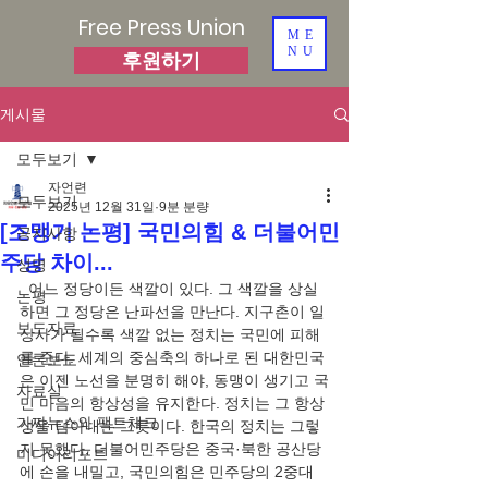
Free Press Union
ME
NU
후원하기
게시물
모두보기
자언련
모두보기
2025년 12월 31일
9분 분량
[조맹기 논평] 국민의힘 & 더불어민
공지사항
주당 차이...
성명
  어느 정당이든 색깔이 있다. 그 색깔을 상실
논평
하면 그 정당은 난파선을 만난다. 지구촌이 일
보도자료
상사가 될수록 색깔 없는 정치는 국민에 피해
를 준다. 세계의 중심축의 하나로 된 대한민국
언론보도
은 이젠 노선을 분명히 해야, 동맹이 생기고 국
자료실
민 마음의 항상성을 유지한다. 정치는 그 항상
가짜뉴스와 팩트체크
성을 담아내는 그릇이다. 한국의 정치는 그렇
지 못했다. 더불어민주당은 중국·북한 공산당
미디어리포트
에 손을 내밀고, 국민의힘은 민주당의 2중대