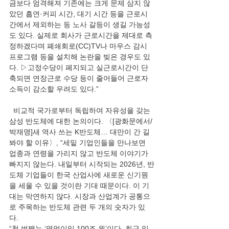
금보다 엄격해져 기존에는 크게 문제 삼지 않
았던 흡연·커피 시간, 대기 시간 등을 근로시
간에서 제외하는 등 노사 갈등이 생길 가능성
도 있다. 실제로 회사가 근로시간을 제대로 측
정하겠다며 폐쇄회로(CC)TV나 마우스 감시 
프로그램 등을 설치해 논란을 빚은 경우도 있
다. ▷고정수당이 폐지되고 실근로시간이 단
축되면 연장근로 수당 등이 줄어들어 근로자 
소득이 감소할 우려도 있다.” 
  비교적 국가로부터 독립하여 자유성을 갖는 
삼성 반도체에 대한 논의이다. 〈[광화문에서/
박재명]새 역사 쓰는 K반도체… 대만이 간 길 
봐야 할 이유〉, “세밑 기업인들을 만나보면 
업종과 연령을 가리지 않고 반도체 이야기가 
빠지지 않는다. 내일부터 시작되는 2026년, 반
도체 기업들이 한국 산업사에 새로운 신기원
을 세울 수 있을 것이란 기대 때문이다. 이 기
대는 막연하지 않다. 시장과 산업계가 공통으
로 주목하는 반도체 관련 두 개의 숫자가 있
다. 
“첫 번째는 ‘영업이익 100조 원’이다. 최근 일