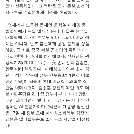
말이 설득력있다. 그 맥락을 읽지 못한 조선의 
사대부들은 일본에게 나라를 헌납했다.
  언제까지 노무현·문재인·윤석열·이재명 등 
법조인에게 목을 맬지 의문이다. 물론 윤석열 
대통령에 기대할 부분도 있다. 그러나 미래 설
계는 아니다. 법조 출신에게 공정·정의를 상실
하면, 곧 바로 중국·북한 공산당의 폭력과 테
러로 변한다. 과거를 회상해보자. 전자신문 권
상희기자(2013.2.17.), 〈美 벤처신화 김종훈, 
한국 미래 책임진다...미래창조과학부 초대 장
관 내정〉, 박근혜 정부 민주통합당(현재 더불
어민주당)이 김종훈 초대 미래창조과학부 장
관을 낙마시켰다. 김종훈 장관의 예만 봐도 더
불어민주당은 김대중 정부때부터, 나라 망할 
짓만 골라가면서 했다. 김 내정자는 자타가 인
정하는 AI 전문가이다. “박근혜 대통령 당선인
은 17일 새 정부 초대 미래창조과학부 장관에 
김종훈 알카텔루슨트 벨연구소 사장을 내정했
다.”