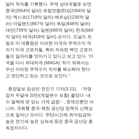
달러 적자를 기록했다. 무역 상대국별로 보면 
중국(2954억 달러)·유럽연합(EU)(2356억 달
러)·멕시코(1718억 달러)·베트남(1235억 달
러)·아일랜드(867억 달러)·독일(848억 달러)·
대만(739억 달러)·일본(685억 달러)·한국(660
억 달러)·태국(418억 달러) 순이다. 도널드 트
럼프 미 대통령은 이러한 미국의 무역수지 적
자가 미국 근로자들, 특히 저숙련 백인 근로자
들의 일자리를 앗아가고 있다고 보고 있다. ‘미
국을 다시 위대하게 (MAGA)’ 하기 위해서는 
우선 이러한 무역수지 적자를 해소해야 한다
고 판단하고 있는 것으로 보인다.”
  중앙일보 임성빈·전민구 기자(3.11), 〈자영
업자 두달새 20만(계절변수 포함) 줄었다. 내
수 절벽에 문 닫는 가게 급증〉, 문재인뿐만 아
니라, 국회發 중국·북한 공산당 정책의 난맥상
으로 일어난 것이다. 주52시간제·최저임금제·
높은 전기세·높은 상속세 등은 중국 공산당 총
독정치이다.