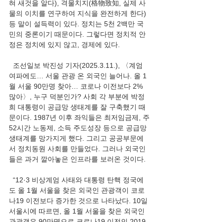
혀 새것을 알다), 격물치지(格物致知, 실제 사
물의 이치를 연구하여 지식을 완전하게 한다) 
등 말이 설득력이 있다. 정치는 5천 2백만 국
민의 중론이기 때문이다. 그렇다면 정치적 안
정은 정치에 있지 않고, 경제에 있다.
  조선일보 박진성 기자(2025.3.11.), 〈계엄 
여파에도… 서울 관광 온 외국인 늘어나. 올 1
월 서울 90만명 찾아… 코로나 이전보다 2% 
많아〉, 누구 덕분인가? 사회 각 부분에 박정
희 대통령이 공급망 생태계를 잘 구축했기 때
문이다. 1987년 이후 좌익들은 최저임금제, 주
52시간 노동제, 소득 주도성장 등으로 공급망 
생태계를 망가지게 했다. 그리고 공공부문에
서 정치동원 사회를 만들었다. 그러나 외국인
들은 과거 깔아놓은 인프라를 보러온 것이다.
  “12·3 비상계엄 사태와 대통령 탄핵 정국에
도 올 1월 서울을 찾은 외국인 관광객이 코로
나19 이전보다 증가한 것으로 나타났다. 10일 
서울시에 따르면, 올 1월 서울을 찾은 외국인 
관광객은 90만명으로 코로나19 이전인 2019