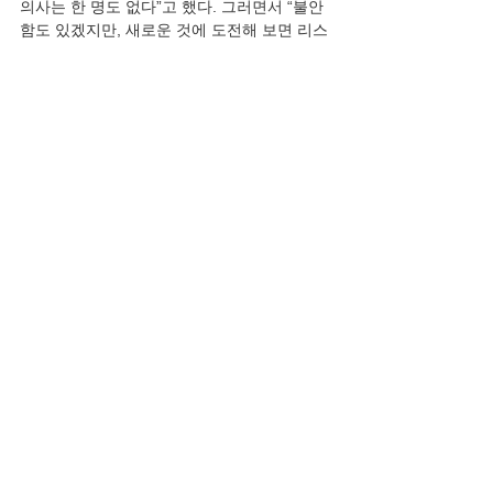
의사는 한 명도 없다”고 했다. 그러면서 “불안
함도 있겠지만, 새로운 것에 도전해 보면 리스
크(위험)가 생각보다 작을 수 있다”며 “도전적
으로 살아도 삶이 불행하지 않고, 오히려 굉장
히 짜릿하다”고 말했다. 김 교수처럼 양자 컴
퓨터·인공지능·생명공학 등 최첨단 분야에서 
벌어지는 치열한 기술 경쟁의 최전선에서 활
약하는 한국 출신 과학자들이 세계 곳곳에 있
다.”
논평
전체 보기
최근 게시물