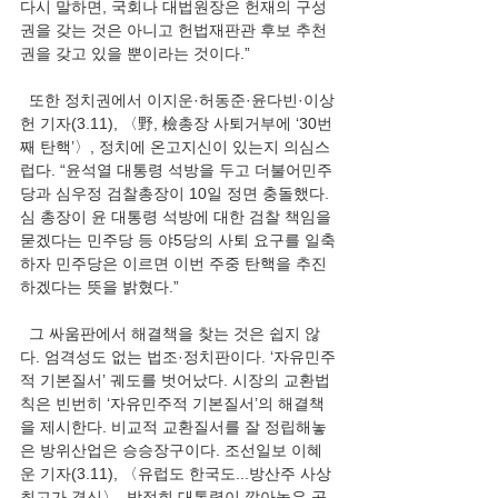
다시 말하면, 국회나 대법원장은 헌재의 구성
권을 갖는 것은 아니고 헌법재판관 후보 추천
권을 갖고 있을 뿐이라는 것이다.”
  또한 정치권에서 
이지운·허동준·윤다빈·이상
헌 기자(3.11), 〈野, 檢총장 사퇴거부에 ‘30번
째 탄핵’〉, 정치에 온고지신이 있는지 의심스
럽다. “윤석열 대통령 석방을 두고 더불어민주
당과 심우정 검찰총장이 10일 정면 충돌했다. 
심 총장이 윤 대통령 석방에 대한 검찰 책임을 
묻겠다는 민주당 등 야5당의 사퇴 요구를 일축
하자 민주당은 이르면 이번 주중 탄핵을 추진
하겠다는 뜻을 밝혔다.”
  그 싸움판에서 해결책을 찾는 것은 쉽지 않
다. 엄격성도 없는 법조·정치판이다. ‘자유민주
적 기본질서’ 궤도를 벗어났다. 시장의 교환법
칙은 빈번히 ‘자유민주적 기본질서’의 해결책
을 제시한다. 비교적 교환질서를 잘 정립해놓
은 방위산업은 승승장구이다. 조선일보 이혜
운 기자(3.11), 〈유럽도 한국도...방산주 사상 
최고가 경신〉, 박정희 대통령이 깔아놓은 공