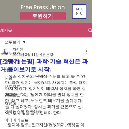
Free Press Union
ME
NU
후원하기
게시물
모두보기
자언련
모두보기
2025년 3월 11일
4분 분량
[조맹기 논평] 과학·기술 혁신은 과
공지사항
거 돌이보기로 시작.
성명
   요즘 정치권의 난맥상은 눈를 뜨고 볼 수 없
논평
다. 과거 정치는 썩어있고, 새정치는 아직 태어
보도자료
나지 않았다. 정치인이 배워서 정치를 하면 실
패한다. YS는 ‘남에게 머리를 빌려 정치를 한
언론보도
다.’라고 하고, 노무현도 배우기를 즐겨했다. 
자료실
둘 다 실패했다. 정치는 과거를 근본으로 살
가짜뉴스와 팩트체크
아, ‘정치 생물’을 구현해야 한다.
미디어리포트
  정치야 말로, 온고지신(溫故知新, 옛것을 익