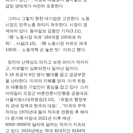
급망 생태계가 여전히 포호한다.
  그러나 그렇지 못한 대기업은 고전한다. 노동
시장도 민주노총 좌익이 좌우한다. 시장이 경
색되어 있다. 동아일보 김형민 기자(3.11), 
〈韓 ‘노동시장 자유’ 184개중 100위로 하
락〉, 사설(3.10), 〈
韓 노동시장 자유도 세계 
100위… 노동개혁 손 놓은 탓〉이라고 했다.
  정치의 난맥상도 따지고 보면 파이가 적어지
고, 카르텔이 심화되면서 일어난 일이다. 
5·18 유공자 6만 명이 빨대를 꼽고 공공부문
을 난타한다. 미국의 지혜를 얻자. 미국 트럼
프 대통령은 기업인이 중심을 잡고 있다. 스카
이데일리 오정근 바른언론시민행동 공동대표·
서울지방시대위원장(3.10), 〈트럼프 행정부
의 관세 정책과 한국의 대응〉, “미국의 무역
적자는 1970년대 들어 적자로 전환된 후 해마
다 증가해 마침내 2021년 이후 매년 
8000~9000억 달러에 달하는 적자가 지속되
고 있다. 2024년에는 역대 최대치인 9184억 