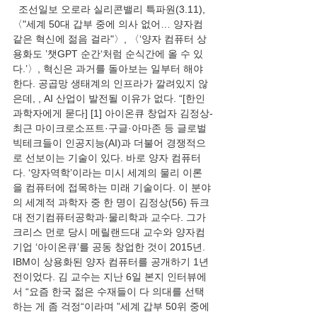
  조선일보 오로라 실리콘밸리 특파원(3.11), 
〈"세계 50대 갑부 중에 의사 없어… 양자컴 
같은 혁신에 젊음 걸라"〉, 〈‘양자 컴퓨터 상
용화도 ’챗GPT 순간‘처럼 순식간에 올 수 있
다.’〉, 혁신은 과거를 돌아보는 일부터 해야 
한다. 공곱망 생태계의 인프라가 깔려있지 않
은데, , AI 산업이 발전될 이유가 없다. “[한인 
과학자에게 묻다] [1] 아이온큐 창업자 김정상-
최근 마이크로소프트·구글·아마존 등 글로벌 
빅테크들이 인공지능(AI)과 더불어 경쟁적으
로 선보이는 기술이 있다. 바로 양자 컴퓨터
다. ‘양자역학’이라는 미시 세계의 물리 이론
을 컴퓨터에 접목하는 미래 기술이다. 이 분야
의 세계적 과학자 중 한 명이 김정상(56) 듀크
대 전기컴퓨터공학과·물리학과 교수다. 그가 
크리스 먼로 당시 메릴랜드대 교수와 양자컴 
기업 ‘아이온큐’를 공동 창업한 것이 2015년. 
IBM이 상용화된 양자 컴퓨터를 공개하기 1년 
전이었다. 김 교수는 지난 6일 본지 인터뷰에
서 “요즘 한국 젊은 수재들이 다 의대를 선택
하는 게 좀 걱정“이라며 ”세계 갑부 50위 중에 