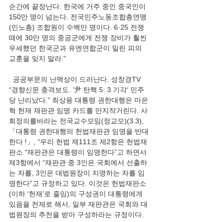
순간에 끝장난다. 한국에 거주 중인 중국인이 
150만 명이 넘는다. 전국민주노동조합총연맹
(민노총) 조합원이 수백만 명이다. 6·25 전쟁 
때에 30만 명의 중공군에게 전쟁 장비가 훨씬 
우세했던 한국군과 유엔연합군이 밀린 피의 
교훈을 잊지 말라.”
  공공부문의 난맥상이 드러난다. 성창경TV 
“경향신문 충격보도. ’尹 탄핵 5: 3 기각‘ 민주
당 난리났다.” 최상용 대통령 권한대행은 마은
혁 헌재 재판관 임명 카드를 만지작거린다. 사
회정의를바라는 전국교수모임(정교모)(3.3), 
「대통령 권한대행의 헌법재판관 임명을 반대
한다 !」, “
우리 헌법 제111조 제2항은 헌법재
판소 “재판관은 대통령이 임명한다”고 하면서 
제3항에서 “재판관 중 3인은 국회에서 선출하
는 자를, 3인은 대법원장이 지명하는 자를 임
명한다”고 규정하고 있다. 이것은 헌법재판소
(이하 ‘헌재’로 줄임)의 구성권이 대통령에게 
있음을 전제로 해서, 일부 재판관은 국회와 대
법원장의 추천을 받아 구성하라는 규정이다. 