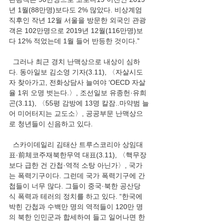
년 1월(88만명)보다도 2% 많았다. 비상계엄 
직후인 작년 12월 서울을 방문한 외국인 관광
객은 102만명으로 2019년 12월(116만명)보
다 12% 적었는데 1월 들어 반등한 것이다.”
  그러나 최근 경치 난맥상으로 내상이 심하
다. 동아일보 김소영 기자(3.11), 〈자살시도
자 찾아가고, 전화상담사 늘여야 ‘OECD 자살
율 1위 오명 벗는다.〉, 조선일보 유종헌·유희
곤(3.11), 〈55평 감방에 13명 칼잠..마약범 늘
어 미어터지는 교도소〉, 공공부문 난맥상으
로 청년들이 신음하고 있다.
  스카이데일리 김태산 트루스코리아 상임대
표·前체코주재북한무역 대표(3.11), 〈핵무장
보다 급한 건 간첩·역적 소탕 아닌가〉, 국가
는 폭력기구이다. 그런데 국가 폭력기구에 간
첩들이 너무 많다. 그들이 중국·북한 공산당
식 폭력과 테러의 정치를 하고 있다. “한국에 
박힌 간첩과 수백만 명의 역적들이 120만 명
의 북한 인민군과 합세하여 들고 일어나면 한