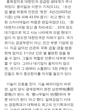
  총독정치로 대한민국 공급망 생태계가 무너
져있다. 동아일보 이문수 기자(3.11), 〈조선
업 불법 하청에 안전은 ‘뒷전’..4년간(2023년 
기준) 산재 피해 43.5% 증가〉라고 했다. 또
한 스카이데일리 박용준 편집국장(3.11), 〈현
대엔지니어링 정신 좀 차리세요〉, 10개 정도 
대기업으로 먹고 사는 나라에게 모범 현대기
업이 이 정도면 대한민국은 미래가 없다. 국가 
위기는 공공부문이 아닌, 민간 부분 기업에 있
다. 지금 같아선 선관위·국회·검찰·경찰·법원·
헌재 없어도 1〜2년 간은 별 불편한 점을 찾
을 수 없다. 그들의 역할은 언론이 대부분 카버
할 수 있다. 그러나 대기업이 움직이지 않으
면, 국가가 그 때부터 스톱한다. 5천 2백만 국
민들도 뭐가 중요한지를 자각할 필요가 있다.
  기술이 요동을 친다. 기술 패러다임이 바뀌
면, 삶의 양식·경제정책이 완전 상전벽해(桑田
碧海)가 된다. 즉, ‘뽕나무밭이 변(變)하여 푸
른 바다가 된다.’라고 했다. 일제강점기 시대
는 양잠학과가 대학에도 최고의 인기학과이었
다. 기술이 변하면 사회가 크게 요동을 친다는 