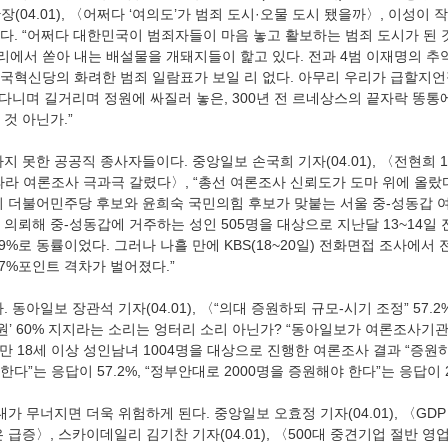
(04.01), 〈어쩌다 ‘여의도’가 범죄 도시·오물 도시 됐을까〉, 이성이
다. “어쩌다 대한민국이 범죄자들이 마음 놓고 활보하는 범죄 도시가 된 
에서 쏟아 내는 배설물을 개돼지들이 핥고 있다. 전과 4범 이재명의 추
국혁신당의 화려한 범죄 일람표가 보일 리 없다. 아무리 우리가 급할지언정
 다니며 길거리며 정원에 싸질러 놓은, 300년 전 르네상스의 끝자락 똥통
것 아닌가.” 
’ 따라 여론조사 극과극 갈렸다〉, “총선 여론조사 신뢰도가 도마 위에 올랐
희 더불어민주당 후보와 윤희숙 국민의힘 후보가 맞붙는 서울 중-성동갑
의뢰해 중-성동갑에 거주하는 성인 505명을 대상으로 지난달 13~14일
%로 동률이었다. 그러나 나흘 만에 KBS(18~20일) 전화면접 조사에서 전 
17%포인트 격차가 벌어졌다.” 
0명 증원’ 60% 지지라는 소리는 엉터리 소리 아닌가? “동아일보가 여론조사
국 만 18세 이상 성인남녀 1004명을 대상으로 진행한 여론조사 결과 “증원
”는 응답이 57.2%, “정부안대로 2000명을 증원해야 한다”는 응답이 28
급증〉, 스카이데일리 김기찬 기자(04.01), 〈500대 중견기업 절반 영업