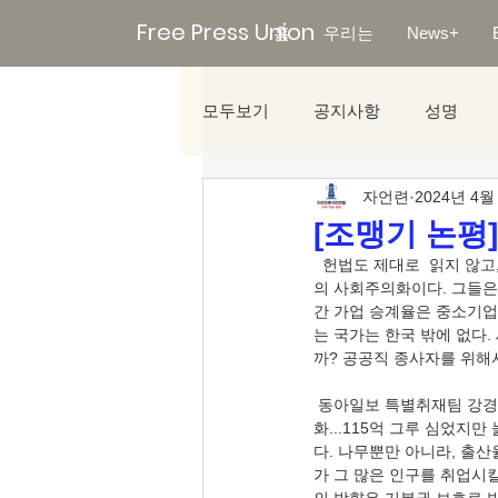
Free Press Union
홈
우리는
News+
모두보기
공지사항
성명
자언련
2024년 4월
미디어리포트
[조맹기 논평
  헌법도 제대로  읽지 않고, 정치하는 공공직 종사자들이 아닌가? 1987년 이후 정치의 난맥상다름 아닌 공공직 종사들
의 사회주의화이다. 그들은
간 가업 승계율은 중소기업은 
는 국가는 한국 밖에 없다.
까? 공공직 종사자를 위해서
 동아일보 특별취재팀 강경석 사회부 차장·이상훈 조은아 특파원·김태영·명민준 기자(2024.04.01.), 〈韓 ‘목맥경
화...115억 그루 심었지
다. 나무뿐만 아니라, 출산
가 그 많은 인구를 취업시