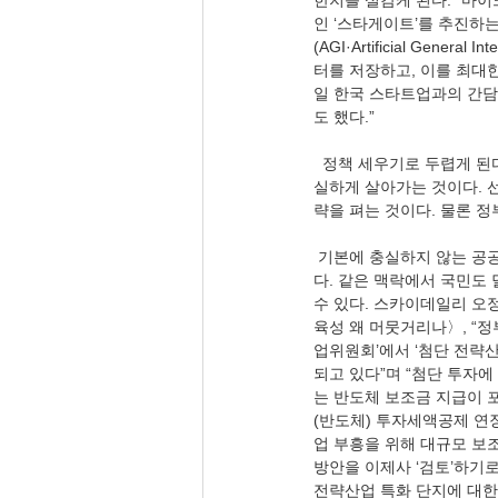
한지를 실감케 된다. “마이
인 ‘스타게이트’를 추진하
(AGI·Artificial Gen
터를 저장하고, 이를 최대한
일 한국 스타트업과의 간담
도 했다.” 
  정책 세우기로 두렵게 된다. 그렇다고 책임의식만 갖는다면 어려운 것도 없다. 기본에 충실하는 것이다. 헌법정신에 충
실하게 살아가는 것이다. 
략을 펴는 것이다. 물론 정
 기본에 충실하지 않는 공공직 종사자들은 책임을 뒤로하고, 지금 같은 선전, 선동, 진지전 구축의 마음 자세로는 어렵
다. 같은 맥락에서 국민도
수 있다. 스카이데일리 오
육성 왜 머뭇거리나〉, “
업위원회’에서 ‘첨단 전략산
되고 있다”며 “첨단 투자
는 반도체 보조금 지급이 포
(반도체) 투자세액공제 연
업 부흥을 위해 대규모 보
방안을 이제사 ‘검토’하기
전략산업 특화 단지에 대한 