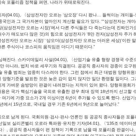
계속 포퓰리즘 정책을 펴면, 나라가 위태로워진다. 
중국인과 그 국가자본이 얼마인지 계산할 필요가 있다. ““삼성전자는 개미(
오장(삼성전자만 오르는 시장)’에서 다른 주식들은 다 죽는다는데 진짜인가
수가 매도보다 많은 것)의 힘으로 삼성전자가 ‘8만 전자(삼성전자 주가 8
성전자만 오르는 시장)’ ‘삼오더(삼성전자만 오르는 더러운 세상)’이란 말
다른 주식이나 코스피의 움직임은 더디기 때문이다.” 
만 아니라, 법치 바로 세우기와 직결된다. 공공직 종사자의 경종이 요구된
기술 유출 범죄는 엄중히 다스려야 한다. 그런 점에서 최근 대법원 양형위원
된 양형기준을 발표한 것은 늦은 감이 없지 않지만 일단 환영할 일이다. 그
치게 가벼운 솜방망이 판결이 내려졌다는 지적이 있어 왔다. 양형위원회가
내용은 국가 핵심기술을 국외로 유출한 경우 최대 징역 18년까지 선고할 수
 여기에 가중 요소가 2개 이상이면 6년이 추가될 수 있도록 했다. 산업기
년에서 15년으로, 국내일 경우 기존 6년에서 9년으로 늘어났다.” 
선일보 실리콘벨리 오로라 특파원·유지한 기자(04.01), 〈‘135조 데이터
우한다〉, 공공직 종사자들이 편 정책이 기록으로 남을 때 포퓰리즘 판결이나