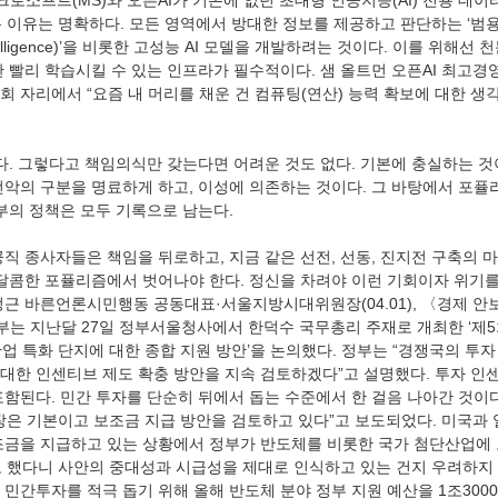
크로소프트(MS)와 오픈AI가 기존에 없던 초대형 인공지능(AI) 전용 데
는 이유는 명확하다. 모든 영역에서 방대한 정보를 제공하고 판단하는 ‘범
eral Intelligence)’을 비롯한 고성능 AI 모델을 개발하려는 것이다. 이를 위
 빨리 학습시킬 수 있는 인프라가 필수적이다. 샘 올트먼 오픈AI 최고경영자
회 자리에서 “요즘 내 머리를 채운 건 컴퓨팅(연산) 능력 확보에 대한 생
선악의 구분을 명료하게 하고, 이성에 의존하는 것이다. 그 바탕에서 포퓰리
부의 정책은 모두 기록으로 남는다.  
 달콤한 포퓰리즘에서 벗어나야 한다. 정신을 차려야 이런 기회이자 위기를
정근 바른언론시민행동 공동대표·서울지방시대위원장(04.01), 〈경제 안
정부는 지난달 27일 정부서울청사에서 한덕수 국무총리 주재로 개최한 ‘
업 특화 단지에 대한 종합 지원 방안’을 논의했다. 정부는 “경쟁국의 투
에 대한 인센티브 제도 확충 방안을 지속 검토하겠다”고 설명했다. 투자 인
함된다. 민간 투자를 단순히 뒤에서 돕는 수준에서 한 걸음 나아간 것이다
장은 기본이고 보조금 지급 방안을 검토하고 있다”고 보도되었다. 미국과
조금을 지급하고 있는 상황에서 정부가 반도체를 비롯한 국가 첨단산업에
로 했다니 사안의 중대성과 시급성을 제대로 인식하고 있는 건지 우려하지 않
민간투자를 적극 돕기 위해 올해 반도체 분야 정부 지원 예산을 1조300