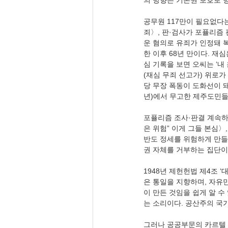
의 방향은 기본권 보호로 
공무원 117만이 필요없다는 
죄〉, 판·검사가 포퓰리즘 
운 혐의로 유죄가 인정돼 복
한 이후 68년 만이다. 재
심 기록을 보면 오씨는 ‘내
(재심 무죄 선고가) 위로가
당 무장 폭동이 도화선이 돼
년)에서 무고한 제주도민들
포퓰리즘 조사·판결 계속하면
은 위험” 이게 그들 본심〉
반도 정세를 위험하게 만들 
권 자체를 거부하는 집단이다.
1948년 제헌헌법 제4조 
은 통일을 지향하며, 자유
이 만든 것임을 쉽게 알 
는 소리이다. 공산주의 국가
그러나 공공부문의 카르텔 