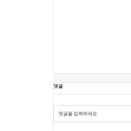
[조맹기 논평] 중국·북한 상전
댓글
으로 모시는 세력은 공직에서
물러날 때이다.
올림픽공원 핸드볼 경기장은 대한
민국 선거주권을 되찾는 계기로 삼
댓글을 입력하세요.
아야 한다. 헌법정신의 보통선거,
평등선거, 직접선거, 비밀선거 4원
칙을 지키도록 해야 한다. 어느 누