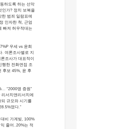
 작동하도록 하는 선악
것인가? 정치 보복을 
악한 범죄 일람표에 
 인자한 척, 근엄
에 빠져 허우적대는 
다. 여론조사별로 지
 여론조사가 대표적이
 진행한 전화면접 조
후보 45%, 윤 후
기관 리서치앤리서치에 
하되 규모와 시기를 
.5%였다.”  
익 줄어..20%는 적