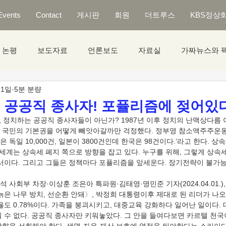
Events
Contact
게시판
회원
더트루스
KBS정상
논평
보도자료
언론보도
자료실
가짜뉴스와 
 1일
5분 분량
] 공공직 종사자! 포퓰리즘에 젖어있다
 국민의 기본권을 어떻게 빼앗아갈까만 걱정했다. 정부영 참소액주주운동(
독일 10,000건, 일본이 3800건인데 한국은 98건이다.’라고 한다. 상속
 세계는 상속세 폐지 쪽으로 방향을 잡고 있다. 누구를 위해, 그렇게 상속
이다. 그리고 그들은 정책마다 포퓰리즘을 앞세운다. 장기전략이 불가능하다. 
만 늙은 나무 방치, 선순환 안돼〉, 박정희 대통령이후 제대로 된 리더가 
율도 0.78%이다. 가족을 붕괴시키고, 대중교육 강화하다 일어난 일이다
킬 수 없다. 공공직 종사자만 키워놓았다. 그 안을 들여다보면 카르텔 천국