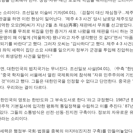
방향을 선회해야 한다. 생명·자유·재산 보호에 역점을 둬야한다는 소리이다
소리이다. 조선일보 이슬비 기자(04.01), 〈검찰이 대신 재심청구...제주 
판결을 하면 이런 현상이 일어난다.  ‘제주 4·3 사건’ 당시 남로당 제주도
역한 오모(96)씨가 지난 2월 초 재심(再審) 재판에서 무죄를 선고받았다. 
심은 유죄를 무죄로 뒤집을 만한 증거가 새로 나왔을 때 재판을 다시 하는 것
 운명이 왜 이렇게 (억울하게) 됐나’라고 자주 생각했던 것 같다”면서 “아
 되기를 바란다”고 했다. 그러자 오씨는 “감사하다”고 했다. 제주 4·3 사
 좌익 세력이 집단 소요 사태를 일으키자 정부가 군경을 투입해 진압하는 과
이 희생당한 사건을 말한다.” 
, 대한민국의 법치국가는 무너진다. 조선일보 사설(04.01), 〈中측 “
, “중국 학자들이 서울에서 열린 국제회의에 참석해 “자유 민주주의에 기
것”이라고 했다. 그들은 대한민국을 인정할 수 없다고 단언한다. 중국은 
 우리와는 결이 다르다.     
‘대한민국의 영토는 한반도와 그 부속도서로 한다.’라고 규정했다. 1987년
민주적 기본질서에 입각한 평화적 통일정책을 수립하고 이를 추진다.’ 87
수 있다. 그들의 소통방식은 선전·선동·진지전 구축이다. 정보의 자유로운 
라는 소리이다.   
세력은 행정부·국회·법원을 종북의 아지터(진지전 구축)를 만들어놓았다