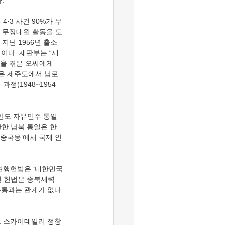
. 
4·3 사건 90%가 무
당 무장대원 활동을 도
지난 1956년 출소
이다. 재판부는 “재
픔을 겪은 오씨에게 
건은 제주도에서 남로
정(1948~1954
한반도 자유민주 통일
반한 남북 통일은 한
‘중국몽’에서 국제 인
 현행헌법은 ‘대한민국
년 헌법은 종북세력
유통과는 관계가 없다
. 스카이데일리 정창