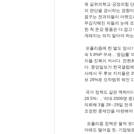
옥 길위의학교·긍정의힘 단장
의 판단을 경시하는 경향이
꿈꾸는 전과자들이 아랫도리
무감각해진 자들의 눈에 조
한 척 온갖 똥폼은 다 잡고
개돼지는 되지 말아야 하는 
 포퓰리즘에 한 발도 앞서가지 못한 공공직 종사자들이다. 중앙일보 손국희 기자(04.01), 〈전현희 17%P 우세 vs 윤희
숙 5.8%P 우세…‘응답률
지율 진폭이 커서다. 전현
다. 중앙일보가 한국갤럽에 
사에서 두 후보 지지율은 39
보 28%로 오차범위 밖인 
 국가 정책도 같은 맥락이다. 동아일보 장관석 기자(04.01), 〈“의대 증원하되 규모-시기 조정” 57.2%… “2000명 증원” 
28.5%〉, ‘의대 200
의뢰해 3월 28∼29일 전
조정한 중재안을 마련해야 한다
  포퓰리즘 정책은 물적 토대가 무너지면 더욱 위험하게 된다. 중앙일보 오효정 기자(04.01), 〈GDP 대비 가계빚, 100% 
아래도 떨어질 듯..기업빚은 