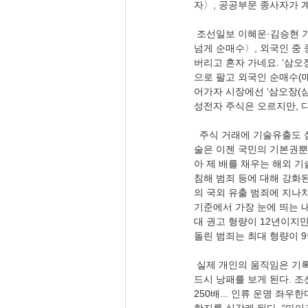
자〉, 공공부문 종사자가 
 조선일보 이혜운·김승현 기자(04.01), 〈삼성전자만 오르는 ‘삼오장’ 다시 왔나… 들썩이는 개미들-외국인, 1분기에 5조 
넘게 순매수〉, 외국인 중 
버리고 혼자 가네요. ‘삼
으로 팔고 외국인 순매수(매
어가자 시장에선 ‘삼오장(삼
성전자 주식은 오르지만, 
  주식 거래에 기술유출도 심해진다. 스카이데일리 사설(04.01), 〈산업기술 유출 형량 경쟁국 수준으로 강화하라〉, 기
술은 이젠 국민의 기본권뿐
아 제 배를 채우는 해외 
침해 범죄 등에 대해 강화
의 국외 유출 범죄에 지나
기준에서 가장 눈에 띄는 
대 권고 형량이 12년이지만
돌린 범죄는 최대 형량이 9
 실제 개인의 움직임은 기록으로 남게 된다. 국회의원·검사·판사·언론인 등 공공직 종사자들은 포퓰리즘 정책으로는 반
드시 낭패를 보게 된다. 조
250배... 인류 운명 좌