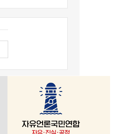
맹기 논평] 대한민국, 악을
로 가장하는 세상이 문제.
국은 1948년 7월 12일 발표
헌헌법이 존재한다. 그걸 부
, 친중·종북 성향을 내면 문
있다. 그들 ‘사적 카르텔’의 세
반미, 군 해체이다. 헌법정신
이라면, 반헌법은 악이 된다.
 “악(惡)은 보편적으로 자기
인 존재로 표현된다.”(Evil
neral is self-centred being for