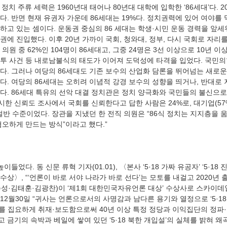
 정치 주류 세력은 1960년대 태어나 80년대 대학에 입학한 ‘86세대’다. 2
다. 반면 현재 유권자 가운데 86세대는 19%다. 정치권력에 있어 여야를
고 있는 셈이다. 운동권 중심의 86 세대는 학생·시민 운동 경력을 앞세워 
에 진입했다. 이후 20년 가까이 국회, 청와대, 정부, 다시 국회로 자리
원 중 62%인 104명이 86세대고, 그중 24명은 3선 이상으로 10년 이
투 사건 등 내로남불식의 태도가 이어져 도덕성에 타격을 입었다. 국민의힘
있다. 그러나 여당의 86세대도 기존 보수의 산업화 담론을 뛰어넘는 새로
다. 여당의 86세대는 오히려 이념적 강경 보수의 성향을 띄거나, 반대로
다. 86세대 특유의 선악 대결 정치관은 정치 양극화와 국민들의 불신으로
 신뢰도 조사에서 국회를 신뢰한다고 답한 사람은 24%로, 대기업(57%),
)의 절반 수준이었다. 장관을 지냈던 한 전직 의원은 “86식 정치는 지지층을
상〉, “‘언론이 바로 서야 나라가 바로 선다’는 모토를 내걸고 2020년
성·김태훈·김광찬)이 ‘제1회 대한민국자유언론 대상’ 수상사로 스카이데
12월30일 “귀사는 언론으로서의 사명감과 남다른 용기와 열정으로 ‘5·18
시리즈를 집요하게 취재·보도함으로써 40년 이상 특정 정당과 이익집단의 정
금기의 속박과 베일에 쌓여 있던 ‘5·18 북한 개입설’의 실체를 밝혀 왜곡된