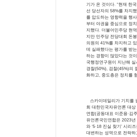
기가 온 것이다. “현재 한국
선 당선자의 58%를 차지했
를 압도하는 영향력을 행사하
부터 야권을 중심으로 정치권
지했다. 더불어민주당 현역 의
지만 민주당 전당대회 돈봉
의원의 41%를 차지하고 
데 실패했다는 평가를 받는
하는 경향이 많았다는 것이
국행정연구원이 지난해 실시한
경찰(50%), 검찰(45%
   스카이데일리가 기치를 높이들었다. 동 신문 류혁 기자(01.01), 〈본사 ‘5·18 가짜 유공자’ ‘5·18 진실 찾기’ 시리즈 제1
회 대한민국자유언론 대상 수
연합(공동대표 이준용·김주
유언론국민연합은 2023년 
와 ‘5·18 진실 찾기’ 
대변하는 성역으로 전락하고 