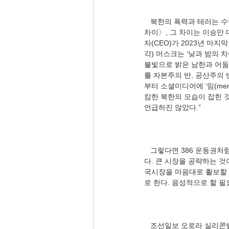
   북한의 폭력과 테러는 수렵·채취 경제이다. 그 결과가 나타난다. 조선일보 김지원 기자(01.01), 〈70년 전 선택이 만든 
차이〉, 그 차이는 이승만
자(CEO)가 2023년 마
각) 머스크는 ‘낮과 밤의
불빛으로 밝은 남한과 어둠에 
를 자본주의 반, 공산주의 
부터 소셜미디어에 ‘밈(me
캄한 북한의 모습이 잡힌 것
   그렇다면 386 운동권처럼 북한에 매달릴 필요가 없다. 원래 시대가 어려울 때는 각자도생한다. 세계시민주의로 돌아간
다. 큰 시장을 공략하는 것
국시장을 마음대로 활보할 수
   조선일보 오로라 실리콘벨리 특파원(01.01), 〈‘나도 의심한다. 고로 존재한다’ 생각하는 AI 출현〉, 〈(’AI 석학‘ 벤지