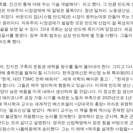
없는 흐름..인간의 통제 아래 두는 기술 개발해야‘〉라고 했다. 그 만큼 반도
업은 자유주의·시장경제에 딱 알맞은 품목이다. 청년 일자리, 노동생산성, 
가 되었다. 바운드리 칩(시스템 반도체)은 시장이 원하는데로 만들어 주는 
은 원리이다. 자유주의·시장경제가 발달한 곳은 반도체 산업이 잘 육성되게
을 보면 알 수 있다. 21대 국회는 삼성 반도체 죽이기에 앞장섰다. 세금
질서를 뭉갰다. 정부·국회·법조는 삼성 반도체에 별 짓을 다했다. 그들이
해 총력전을 펼쳐야 할 시기이다. 한국경제신문 박신영 뉴욕 특파원(01.01
 "한국, 대만 TSMC 전략 배워야"…세계 석학의 뼈아픈 충고〉, “‘한국은 
야 합니다. 그들은 매우 영리하게 행동하고 있습니다. 미국에 반도체 생산
양이 낮은 제품을 미국 내에서 생산하려 할 것입니다. 더 정교한 칩 생산
국 애리조나주 공장 가동 시기를 숙련된 노동자 부족으로 2025년으로 1
예일대 역사학과 교수는 세계적인 베스트셀러 <강대국의 흥망> 저자로 유명하다
는 ‘울프슨상’을 받았다. 케네디 교수는 이 책을 통해 역사상 존재한 강
의 불균형이 작용했다는 논리를 전개했다. 경제력이 없는 군사력, 혹은 
만드는 것과 같다고 설명한다. 영국은 산업혁명에서 얻은 힘을 바탕으로 군
프랑스의 나폴레옹에게 승리했다. 그는 이 밖에 <제국을 설계한 사람들> <