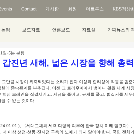
Events
Contact
게시판
회원
더트루스
KBS정상
논평
보도자료
언론보도
자료실
가짜뉴스와 
 1일
5분 분량
] 갑진년 새해, 넓은 시장을 향해 총
 북한에 종속관계를 부추겼다. 이젠 그 트라우마에서 벗어나 훨훨 세계 시
은 핵심 브레인을 집결시키고, 세금을 줄이고, 규제를 풀고, 법질서를 세우
 더 이상 선전·선동·진지전 구축의 노예가 되지 말아야 한다. 국민 전체