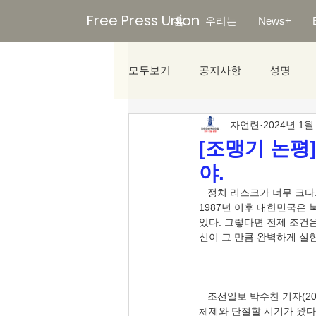
Free Press Union
홈
우리는
News+
모두보기
공지사항
성명
자언련
2024년 1월
미디어리포트
[조맹기 논평
야.
   정치 리스크가 너무 크다. 그만큼 시장이 위축되었다는 소리가 된다 이성과 합리성이 작동을 멈춘지가 오래전이다. 
1987년 이후 대한민국은
있다. 그렇다면 전제 조건
   조선일보 박수찬 기자(2024.01.01.), 〈세대교체와 세력 다양화 여부에 한국 정치 미래 달렸다〉, 국민도 이젠 1987년 
체제와 단절할 시기가 왔다.