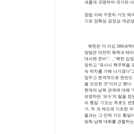
창립 이래 꾸준히 거짓·왜
   북한은 더 이상 386세력에 기대지 않겠다는 선언을 했다. 아바타를 세우는 것이 아니라 직접 나서겠다는 소리이다. 그 
방법은 여전히 폭력과 테러의
대사변 준비”〉, “북한 김
정하고 “유사시 핵무력을 
속 박차를 가해 나가겠다”고
앞두고 본격적으로 한반도
을 선포한 것”이라고 했다.
현재의 남북 관계에 대해 “
표방하든 ‘보수’의 탈을 썼
의 통일’ 기조는 추호도 변
가, 두 개 제도에 기초한
들과는 그 언제 가도 통일이