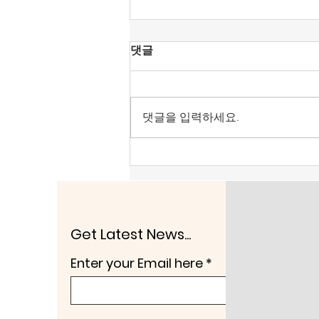
[조맹기 논평] 혐오가 놀이가
댓글
된 시대, ‘말리는 시누이’가 되
자.
‘말리는 시누이’도 못하는 시대가
되었다. 〈‘수사부 장관’이 된 행안
댓글을 입력하세요.
장관‘〉이 된다. 이게 말이 되는 소
리인가? 공산국가·전체주의·경찰
국가 아니면 자유주의·시장경제의
국가에서는 있을 수 없는 일이다.
공산주의에 걸신이 들린 86 운동
권 세력임에 틀림이 없다. 이 나라
가 이렇게 발전된 것은 제헌헌법
Get Latest News...
때문이다. 이승만·안재홍은 미국
Enter your Email here
통이고, 안재홍은 일본에