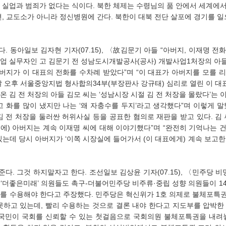
 실업과 범죄가 없다는 식이다. 북한 체제는 수령님의 품 안에서 세계에
, 교도소가 아니라 정신병원에 간다. 북한이 대북 전단 살포에 경기를 일으
발사업 실무자인 고 김문기 전 성남도시개발공사(공사) 개발사업1처장의 아
버지가 이 대표의 전화를 수차례 받았다”며 “이 대표가 아버지를 모를 리
날 오후 서울중앙지법 형사합의34부(부장판사 강규태) 심리로 열린 이 대
 김 전 처장의 아들 김모 씨는 ‘성남시장 시절 김 전 처장을 몰랐다’는 이
 화를 많이 냈지만 나는 ‘왜 자충수를 두지’라고 생각했다”며 이렇게 말했
 전 처장을 둘러싼 허위사실 등을 공표한 혐의로 재판을 받고 있다. 김 
전에) 아버지는 계속 이재명 씨에 대해 이야기했다”며 “완전히 기억나는 건 
는데 당시 아버지가 ‘이쪽 시장실에 들어가서 (이 대표에게) 계속 보고한
“‘더좋은미래’ 의원들도 촉구-더불어민주당 비주류·중립 성향 의원들이 1
를 수용해야 한다고 주장했다. 민주당은 혁신위가 1호 의제로 불체포특권
못하고 있는데, 빨리 수용하는 것으로 결론 내야 한다고 지도부를 압박한 
“국민이 국회를 신뢰할 수 있는 첫걸음으로 국회의원 불체포특권을 내려놓