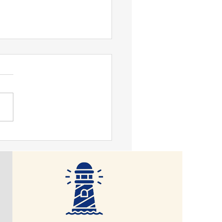
맹기 논평] 아담 스미스,
간의 기본속성은 무역, 물
환 원한다".
 달리 생기지 않는다. 인간
(trade), 물물교환(barter)을
자하는 근본적 속성 때문이다
ur Hugh Jenkins, 1947: 36)
동물에서 찾을 수 없는 속성
 그건 필연적으로 이성과 스
능력을 발전시킨다. 그러나
 달리하면서, 그 해석도 달
. 인간을 악한 존재로 본다.
에 대