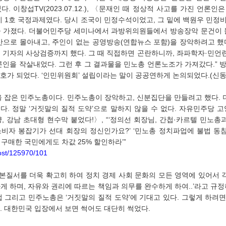
. 이창섭TV(2023.07.12.), 〈문재인 때 정상적 사고를 가진 언론인
이 1호 국정과제였다. 당시 조국이 민정수석이었고, 그 밑에 백원우 민정
 가졌다. 더불어민주당 세미나에서 과방위의원들에서 방송장악 문건이 돌
산으로 몰아내고, 주인이 없는 공영방송(연합뉴스 포함)을 장악하려고 했
 기자의 사상검증까지 했다. 그 때 직접하면 곤란하니까, 좌파학자·민언
론인을 작살내었다. 그런 후 그 결과물을 민노총 언론노조가 가져갔다.” 
가 되었다. ‘인민위원회’ 설립이라는 말이 공공연하게 논의되었다.(신동흔, 2
. 정말 ‘거짓말의 질적 도약’으로 말하지 않을 수 없다. 자유민주당 고영주 
 강남 초대형 현수막 붙었다!〉, “‘정의선 회장님, 간첩·카르텔 민노총
‘소비자 봉잡기가 선대 회장의 정신인가요?’ ‘민노총 정치파업에 불법 동
상 구매한 국민에게도 차값 25% 할인하라’”
Post/125970/101
 하며, 자유와 권리에 따르는 책임과 의무를 완수하게 하여..’라고 규정
기업 그리고 민주노총은 ‘거짓말의 질적 도약’에 기대고 있다. 그렇게 하려면
 대한민국 입장에서 보면 썩어도 대단히 썩었다.  