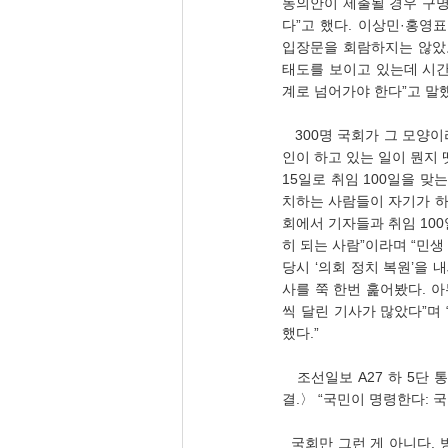
동의안이 제출될 경우 구명
다”고 했다. 이상민·홍영
입장문을 회람하지는 않았고
태도를 보이고 있는데 시간
계로 넘어가야 한다”고 말했
   300명 국회가 그 모양이라고 한다. 조선일보 김태준 기자(07.15), 〈윤재옥 “취임 100일, 부끄럽고 답답하다”〉,“‘정치
인이 하고 있는 일이 뭔지 
15일로 취임 100일을 맞
치하는 사람들이 자기가 하고
회에서 기자들과 취임 10
히 되는 사람”이라며 “민생
당시 ‘의회 정치 복원’을 
사를 쭉 한번 훑어봤다. 아
씩 달린 기사가 많았다”며
했다.”
   조선일보 A27 하 5단 통광고(07.15), 〈(특권폐지 국민운동(인상조)-국민의 머슴 국회의원과 나라의 주인 국민의 대
결.〉 “국민이 명령한다: 
  국회만 그런 게 아니다. 방송이 현실을 직시하게 한다. 박근혜 대통령 국정농단 ‘탈진실’ 만들어 탄핵시키고, 헌법에 어