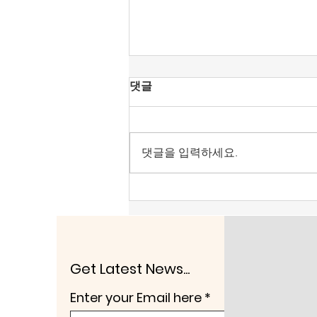
[조맹기 논평] 대한민국, 악을
댓글
선으로 가장하는 세상이 문제.
대한민국은 1948년 7월 12일 발표
한 제헌헌법이 존재한다. 그걸 부
댓글을 입력하세요.
정하고, 친중·종북 성향을 내면 문
제가 있다. 그들 ‘사적 카르텔’의 세
상은 반미, 군 해체이다. 헌법정신
이 선이라면, 반헌법은 악이 된다.
헤겔은 “악(惡)은 보편적으로 자기
중심적인 존재로 표현된다.”(Evil
in general is self-centred being for
Get Latest News...
self)
Enter your Email here