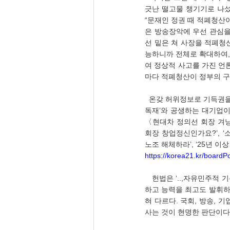
긋난 떨고물 챙기기로 나섰다
“문재인 정권 때 적폐청산
은 방송장악에 우선 관심을
선 밑은 쳐 사장을 적폐청
능하니까 전체로 확대하여,
여 정상적 사고를 가진 언
마다 적폐청산이 정부의 구호
  온갖 허위정보로 기득권을 잡은 민주노총이다. 민주노총이 장악하고, 신분집단을 만들려고 했다. 더욱이 ‘프롤레타리아 
독재’와 공생하는 대기업이다
〈현대차 정의선 회장 겨냥,
회장 창업정신인가요?’, 
노조 해체하라’, ‘25년 이
https://korea21.kr/board
   헌법은 ‘..,자유민주적 기본질서를 더욱 확고히 하여 정치 경제 사회 문화의 모든 영역에 있어서 각인의 기회를 균등히 
하고 능력을 최고도 발휘하게
혀 다르다. 국회, 방송, 
사는 것이 현명한 판단이다.