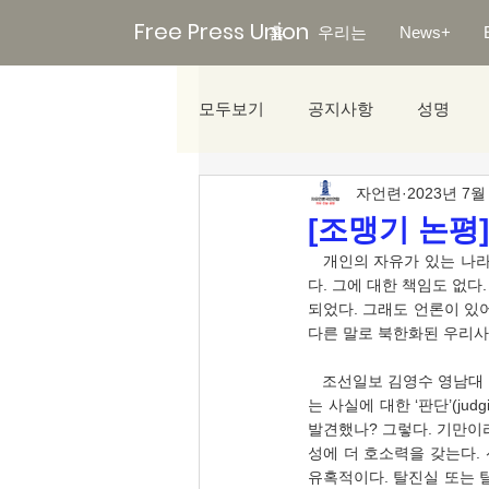
Free Press Union
홈
우리는
News+
모두보기
공지사항
성명
자언련
2023년 7월
미디어리포트
[조맹기 논평]
   개인의 자유가 있는 나라에는 사실의 정확성을 따지지만, 북한 같은 집단주의 사회에서 사실의 정확성이 명료하지 않
다. 그에 대한 책임도 없다
되었다. 그래도 언론이 있어
다른 말로 북한화된 우리사
   조선일보 김영수 영남대 정치학과 교수(2023.07.14.), 〈거짓말의 질적 도약..정치가 FACT에 저항하고 있다.〉, “인류
는 사실에 대한 ‘판단’(j
발견했나? 그렇다. 기만이
성에 더 호소력을 갖는다.
유혹적이다. 탈진실 또는 탈사