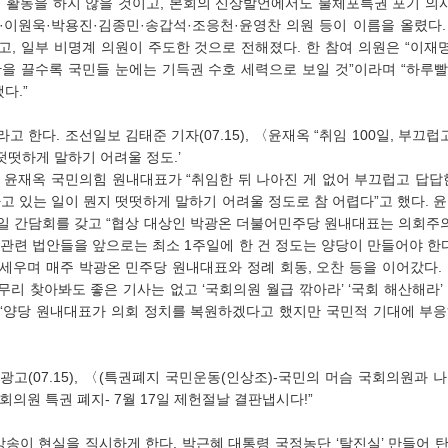
 활동을 하지 않을 것이고, 본회의 신상발언에서도 불체포특권 포기 의
표·이원욱·박용진·김종민·송갑석·조응천·윤영찬 의원 등이 이름을 올렸다.
, 일부 비명계 의원이 주도한 것으로 전해졌다. 한 참여 의원은 “이재
을 끌수록 국민들 눈에는 기득권 수호 세력으로 보일 것”이라며 “하루빨
다.”
떳떳하게 말하기 어려울 정도.’
는 윤재옥 국민의힘 원내대표가 “취임한 뒤 나아진 게 없어 부끄럽고 답답
 있는 일이 뭔지 떳떳하게 말하기 어려울 정도로 참 어렵다”고 했다. 윤
0일 간담회를 갖고 “협상 대상인 박광온 더불어민주당 원내대표는 의회주
 관련 법안들을 앞으로는 최소 1주일에 한 건 정도는 양당이 만들어야 한다”
내세우며 매주 박광온 민주당 원내대표와 정례 회동, 오찬 등을 이어갔다. 그
무리 찾아봐도 좋은 기사는 없고 ‘국회의원 월급 깎아라’ ‘국회 해산해라’
 “양당 원내대표가 의회 정치를 복원하겠다고 했지만 국민적 기대에 부응
국회의원 특권 폐지- 7월 17일 제헌절날 결판냅시다!”