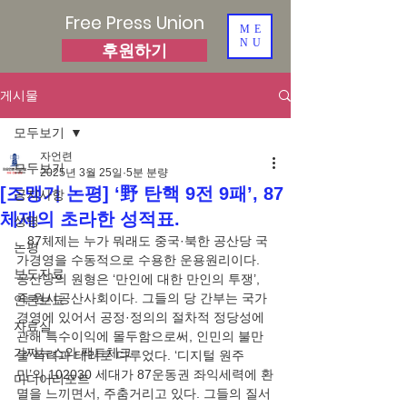
Free Press Union
ME
NU
후원하기
게시물
모두보기
자언련
모두보기
2025년 3월 25일
5분 분량
[조맹기 논평] ‘野 탄핵 9전 9패’, 87
공지사항
체제의 초라한 성적표.
성명
   87체제는 누가 뭐래도 중국·북한 공산당 국
논평
가경영을 수동적으로 수용한 운용원리이다. 
보도자료
공산당의 원형은 ‘만인에 대한 만인의 투쟁’, 
즉 원시공산사회이다. 그들의 당 간부는 국가
언론보도
경영에 있어서 공정·정의의 절차적 정당성에 
자료실
관해 특수이익에 몰두함으로써, 인민의 불만
가짜뉴스와 팩트체크
을 폭력과 테러로 다루었다. ‘디지털 원주
민’의 102030 세대가 87운동권 좌익세력에 환
미디어리포트
멸을 느끼면서, 주춤거리고 있다. 그들의 질서