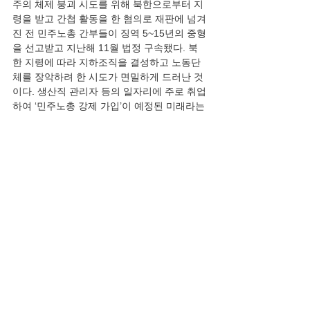
주의 체제 붕괴 시도를 위해 북한으로부터 지
령을 받고 간첩 활동을 한 혐의로 재판에 넘겨
진 전 민주노총 간부들이 징역 5~15년의 중형
을 선고받고 지난해 11월 법정 구속됐다. 북
한 지령에 따라 지하조직을 결성하고 노동단
체를 장악하려 한 시도가 면밀하게 드러난 것
이다. 생산직 관리자 등의 일자리에 주로 취업
하여 ‘민주노총 강제 가입’이 예정된 미래라는 
전국전문대학 학생들이 뭉친 이유다. 이들은 
연합을 꾸리고 21일 오후 서울 종로구 동화면
세점 앞에서 윤석열 대통령 탄핵을 반대하며 
‘민주노총 정상화’를 부르짖었다. 스카이데일
리는 동양미래대학 로봇공학과 소속 김진환 
전문대학연합 대표를 만났다. 그는 “반국가 단
체, 민주노총을 때려잡을 수 있는 건 전문대밖
에 없다. 그래서 미래를 걸고 시국선언을 했
다”라고 밝혔다.”
논평