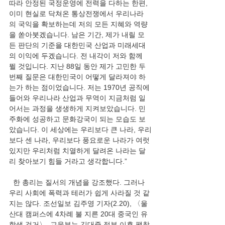
따라 안정된 국정운영에 전력을 다하는 한편, 
이미 현실로 닥쳐온 통상전쟁에서 우리나라
의 국익을 확보하는데 저의 모든 지혜와 역량
을 쏟아붓겠습니다. 남은 기간, 제가 내릴 모
든 판단의 기준을 대한민국 산업과 미래세대
의 이익에 두겠습니다. 전 내각이 저와 함께 
뛸 것입니다. 지난 88일 동안 제가 고민한 두
번째 질문은 대한민국이 어떻게 달라져야 하
는가 하는 점이었습니다. 저는 1970년 공직에 
들어와 우리나라 산업과 무역이 지금처럼 일
어서는 과정을 생생하게 지켜보았습니다. 민
주화에 성공하고 문화강국이 되는 모습도 보
았습니다. 이 세상에는 우리보다 큰 나라, 우리
보다 센 나라, 우리보다 풍요로운 나라가 여럿 
있지만 우리처럼 치열하게 달려온 나라는 달
리 찾아보기 힘들 거라고 생각합니다.”
  한 총리는 질서의 개념을 강조했다. 그러나 
우리 사회에 폭력과 테러가 쉽게 사라질 것 같
지는 않다. 조선일보 김주영 기자(2.20), 〈울
산대 캠퍼스에 4차례 불 지른 20대 중국인 유
학생 검거〉, 교육부는 김대중 정부 이후 팽창