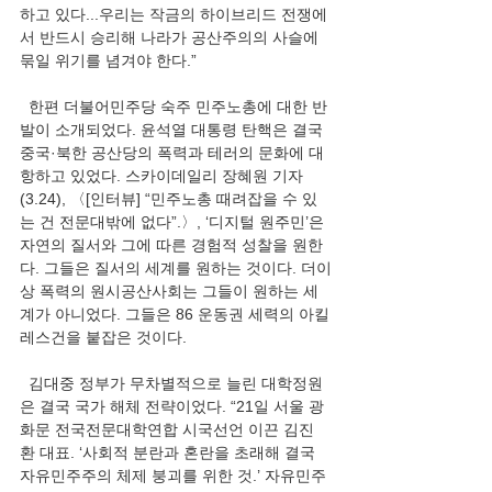
하고 있다...우리는 작금의 하이브리드 전쟁에
서 반드시 승리해 나라가 공산주의의 사슬에 
묶일 위기를 념겨야 한다.”
  한편 더불어민주당 숙주 민주노총에 대한 반
발이 소개되었다. 윤석열 대통령 탄핵은 결국 
중국·북한 공산당의 폭력과 테러의 문화에 대
항하고 있었다. 스카이데일리 장혜원 기자
(3.24), 〈[인터뷰] “민주노총 때려잡을 수 있
는 건 전문대밖에 없다”.〉, ‘디지털 원주민’은 
자연의 질서와 그에 따른 경험적 성찰을 원한
다. 그들은 질서의 세계를 원하는 것이다. 더이
상 폭력의 원시공산사회는 그들이 원하는 세
계가 아니었다. 그들은 86 운동권 세력의 아킬
레스건을 붙잡은 것이다.
  김대중 정부가 무차별적으로 늘린 대학정원
은 결국 국가 해체 전략이었다. “21일 서울 광
화문 전국전문대학연합 시국선언 이끈 김진
환 대표. ‘사회적 분란과 혼란을 초래해 결국 
자유민주주의 체제 붕괴를 위한 것.’ 자유민주