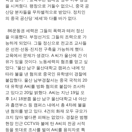
을 시켜줬다. 팽창으로 거둘수 없으니, 중국 공
산당 분자들을 무차별적으로 받았다. 정치인
의 중국 공산당 ‘셰셰’와 다를 바가 없다.
  86운동권 세력은 그들의 폭력과 테러 정신
을 이용했다. 부정선거도 그들의 조력으로 가
능하게 되었다. 그들 정신으로 전교조 교사들
은 선전·선동·진지전 구축을 가능하게 했다. 
교육에서 문제가 생겼다. A 씨가 울산에 간 이
유가 있을 것이다. 노동세력의 혐조를 얻고 싶
었다. “울산 남구 울산대학교 캠퍼스 내에 잇
따라 불을 낸 혐의로 중국인 유학생이 경찰에 
붙잡혔다. 울산 남부경찰서는 중국 국적의 20
대 유학생 A씨를 방화 혐의로 붙잡아 조사하
고 있다고 20일 밝혔다. A씨는 지난 19일 오
후 1시 18분쯤 울산 남구 울산대학교 내 야산
과 흡연부스 등 캠퍼스 내에서 총 4차례 불을 
낸 혐의를 받고 있다. 4건의 화재 모두 규모가 
크지 않아 별다른 피해는 없었다. 경찰은 범행 
현장 인근 CCTV와 불에 탄 A씨의 전공 서적 
등을 토대로 조사를 벌여 A씨를 용의자로 특