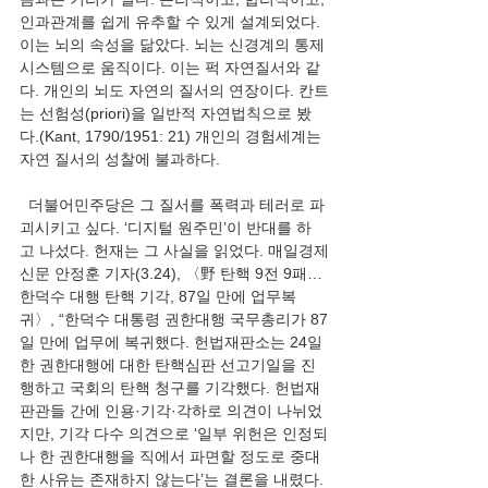
인과관계를 쉽게 유추할 수 있게 설계되었다. 
이는 뇌의 속성을 닮았다. 뇌는 신경계의 통제
시스템으로 움직이다. 이는 퍽 자연질서와 같
다. 개인의 뇌도 자연의 질서의 연장이다. 칸트
는 선험성(priori)을 일반적 자연법칙으로 봤
다.(Kant, 1790/1951: 21) 개인의 경험세계는 
자연 질서의 성찰에 불과하다.
  더불어민주당은 그 질서를 폭력과 테러로 파
괴시키고 싶다. ‘디지털 원주민’이 반대를 하
고 나섰다. 헌재는 그 사실을 읽었다. 매일경제
신문 안정훈 기자(3.24), 〈野 탄핵 9전 9패…
한덕수 대행 탄핵 기각, 87일 만에 업무복
귀〉, “한덕수 대통령 권한대행 국무총리가 87
일 만에 업무에 복귀했다. 헌법재판소는 24일 
한 권한대행에 대한 탄핵심판 선고기일을 진
행하고 국회의 탄핵 청구를 기각했다. 헌법재
판관들 간에 인용·기각·각하로 의견이 나뉘었
지만, 기각 다수 의견으로 ‘일부 위헌은 인정되
나 한 권한대행을 직에서 파면할 정도로 중대
한 사유는 존재하지 않는다’는 결론을 내렸다. 