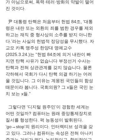
가 아님으로써, 폭력·테러·방화의 약발이 떨어
진 것이다.
  尹 대통령 탄핵은 처음부터 헌법 84조, ‘대통
령은 내란 또는 외환의 죄를 범한 경우를 제외
하고는 재직 중 형사상의 소추를 받지 아니한
다.’라는 사실의 헌법적 정당성을 무시했다. 자
교모 카톡 맹주성 한양대 명예교수
(2025.3.24.)는 “헌법 84조에 의거 내란이 빠
지면 탄핵 사유가 없습니다 부정선거 수사는 
탄핵과 전혀 상관관계를 갖지 않습니다. 물론 
각하해서 국회가 다시 탄핵 의결 하기는 어려
울 것입니다. 그 이유는 계몽된 국민들의 함성 
때문이라 봅니다. 국회의원? 그 x들은 국민 눈
치 보는 x들.”
  그렇다면 ‘디지털 원주민’이 경험한 세계는 
어떤 것일까? 컴퓨터는 원래 중앙통제장치로 
질서를 형성한다. 퍽 능동성이 발휘된다. 
‘go→stop’의 원리이다. 인터렉티브 성격을 갖
고 있다. 그러나 컴퓨터는 속성은 전혀 아나키
즘과는 거리가 멀다. 논리적이고, 합리적이고, 