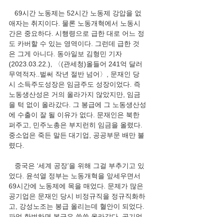
   69시간 노동제는 52시간 노동제 강압을 없
애자는 취지이다. 물론 노동개혁에서 노동시
간은 중요하다. 시행령으로 급한 대로 어느 정
도 카버할 수 있는 영역이다. 그런데 급한 것
은 그게 아니다. 동아일보 김형민 기자
(2023.03.22.), 〈(관세청)올들어 241억 달러 
무역적자..벌써 작년 절반 넘어〉, 문재인 당
시 소득주도성장은 임금주도 성장이었다. 즉 
노동생산성은 거의 올라가지 않았지만, 임금
을 턱 없이 올라갔다. 그 봉급에 그 노동생산성
에 수출이 잘 될 이유가 없다. 문재인은 북한 
퍼주고, 민주노총은 부지런히 임금을 올렸다. 
중소업은 죽든 말든 대기업, 공공부문 배만 불
렸다.
   중국은 ‘세계 공장’을 위해 그걸 부추기고 있
었다. 윤석열 정부는 노동개혁을 앞세우면서 
69시간에 노동제에 목을 매었다. 문제가 많은 
공기업은 문재인 당시 비정규직을 정규직화하
고, 강성노조는 봉급 올리는데 혈안이 되었다. 
파업 한번하면 봉급은 쑥쑥 올라갔다. 공기업