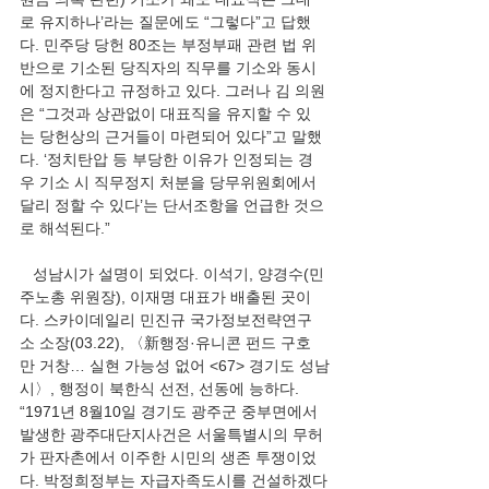
로 유지하나’라는 질문에도 “그렇다”고 답했
다. 민주당 당헌 80조는 부정부패 관련 법 위
반으로 기소된 당직자의 직무를 기소와 동시
에 정지한다고 규정하고 있다. 그러나 김 의원
은 “그것과 상관없이 대표직을 유지할 수 있
는 당헌상의 근거들이 마련되어 있다”고 말했
다. ‘정치탄압 등 부당한 이유가 인정되는 경
우 기소 시 직무정지 처분을 당무위원회에서 
달리 정할 수 있다’는 단서조항을 언급한 것으
로 해석된다.”
   성남시가 설명이 되었다. 이석기, 양경수(민
주노총 위원장), 이재명 대표가 배출된 곳이
다. 스카이데일리 민진규 국가정보전략연구
소 소장(03.22), 〈新행정·유니콘 펀드 구호
만 거창… 실현 가능성 없어 <67> 경기도 성남
시〉, 행정이 북한식 선전, 선동에 능하다. 
“1971년 8월10일 경기도 광주군 중부면에서 
발생한 광주대단지사건은 서울특별시의 무허
가 판자촌에서 이주한 시민의 생존 투쟁이었
다. 박정희정부는 자급자족도시를 건설하겠다