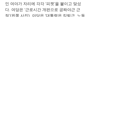
인 여야가 자리에 각각 ‘피켓’을 붙이고 맞섰
다. 여당은 ‘근로시간 개편으로 공짜야근 근
절’(왼쪽 사진), 야당은 ‘대통령은 칼퇴근, 노동
자는 과로사’ 문구를 피켓에 적었다. 뉴스1. 경
직된 주 52시간 근무제를 바로잡기 위해 추진
된 근로시간제 개편안이 정부의 갈지자 행보 
속에 표류하고 있다. 대통령의 말을 대통령실
이 부정하고 이를 다시 대통령이 뒤집는 일까
지 벌어지고 있다. 정부가 여론의 눈치를 보며 
오락가락하는 사이 개편안은 노동계와 경영
계 모두로부터 반감을 사며 누더기가 될 처지
에 놓였다. 기업엔 인력 운용의 숨통을 틔워 주
고, 노동자에겐 근로시간 선택의 자유를 확대
한다는 개혁의 취지는 잊혀져 버렸다. 정부의 
입장이 갈팡질팡한 건 6일 개편안 발표를 포함
해 벌써 다섯 번째다. 명확하지 않은 발표로 오
해를 키우더니 8일 만인 14일 윤석열 대통령
이 직접 나서 전면 재검토를 지시했다. 그런데 
충분한 검토 없이 이틀 뒤 대통령은 덜컥 ‘주 
60시간’을 기준으로 제시해버렸다. 이에 대해 
20일 대통령실은 “가이드라인이 아니고 그 이