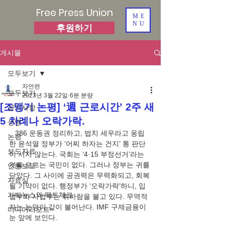
Free Press Union
ME
NU
후원하기
게시물
모두보기
자언련
모두보기
2023년 3월 22일
6분 분량
[조맹기 논평] ‘週 근로시간’ 2주 새
공지사항
5 차례나 오락가락.
성명
   386 운동권 정리하고, 법치 세우라고 옹립
논평
한 윤석열 정부가 ‘어찌 하자는 건지’ 통 판단
보도자료
이 서지 않는다. 국회는 ‘4·15 부정선거’라는 
것을 모르는 국민이 없다. 그러나 정부는 귀를 
언론보도
닫았다. 그 사이에 공권력은 무력화되고, 회복
자료실
될 기약이 없다. 행정부가 ‘오락가락’하니, 입
가짜뉴스와 팩트체크
법부와 사법부는 휘바람을 불고 있다. 무역적
자는 눈덩이 같이 불어난다. IMF 구제금융이 
미디어리포트
눈 앞에 보인다. 