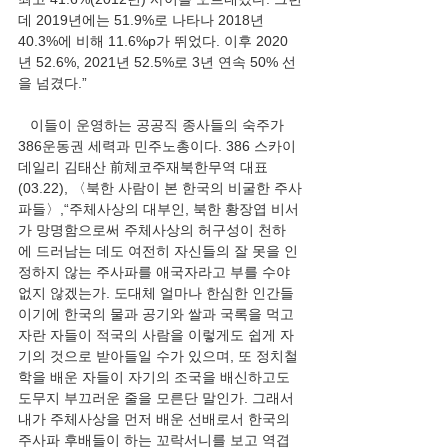
데 2019년에는 51.9%로 나타나 2018년 
40.3%에 비해 11.6%p가 뛰었다. 이후 2020
년 52.6%, 2021년 52.5%로 3년 연속 50% 선
을 넘겼다.”
   이들이 운영하는 공공직 종사들의 숙주가 
386운동권 세력과 민주노총이다. 386 스카이
데일리 김태산 前체코주재북한무역 대표
(03.22), 〈북한 사람이 본 한국의 비굴한 주사
파들〉,“주체사상의 대부인, 북한 황장엽 비서
가 망명함으로써 주체사상의 허구성이 천하
에 드러남는 데도 여전히 자신들의 잘 못을 인
정하지 않는 주사파를 애국자라고 부를 수야 
없지 않겠는가. 도대체 얼마나 한심한 인간들
이기에 한국의 물과 공기와 쌀과 국록을 먹고 
자란 자들이 적국의 사람을 이렇게도 쉽게 자
기의 것으로 받아들일 수가 있으며, 또 정치철
학을 배운 자들이 자기의 조국을 배신하고도 
도무지 부끄러운 줄을 모른단 말인가. 그래서 
내가 주체사상을 먼저 배운 선배로서 한국의 
주사파 후배들이 하는 꼬락서니를 보고 역겹