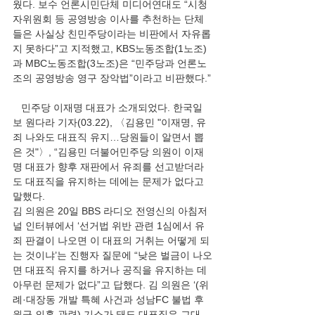
웠다. 보수 언론시민단체 미디어연대도 “시청
자위원회 등 공영방송 이사를 추천하는 단체
들은 사실상 친민주당이라는 비판에서 자유롭
지 못하다”고 지적했고, KBS노동조합(1노조)
과 MBC노동조합(3노조)은 “민주당과 언론노
조의 공영방송 영구 장악법”이라고 비판했다.”
   민주당 이재명 대표가 소개되었다. 한국일
보 원다라 기자(03.22), 〈김용민 "이재명, 유
죄 나와도 대표직 유지…당원들이 알면서 뽑
은 것"〉, “김용민 더불어민주당 의원이 이재
명 대표가 향후 재판에서 유죄를 선고받더라
도 대표직을 유지하는 데에는 문제가 없다고 
말했다.
김 의원은 20일 BBS 라디오 전영신의 아침저
널 인터뷰에서 ‘선거법 위반 관련 1심에서 유
죄 판결이 나오면 이 대표의 거취는 어떻게 되
는 것이냐’는 진행자 질문에 “낮은 벌금이 나오
면 대표직 유지를 하거나 공직을 유지하는 데 
아무런 문제가 없다”고 답했다. 김 의원은 ‘(위
례·대장동 개발 특혜 사건과 성남FC 불법 후
원금 의혹 관련) 기소가 돼도 대표직은 그대