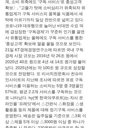
계, 소비 위축에도 ‘구독 서비스’로 충성고객 
확보〉, “고물가 탓에 소비심리가 위축되자 유
통업계가 구독 서비스의 품목을 식품에서 세
탁에 이르기까지 일상 전반으로 넓히고 있다. 
코로나19 대유행으로 늘어난 비대면 수요 덕
에 급성장한 ‘구독경제’가 꾸준히 인기를 끌면
서 유통업계는 올해에도 구독 서비스를 통한 
‘충성고객’ 확보에 열을 올릴 것으로 보인다. 
21일 KT경제경영연구소에 따르면 국내 구독
경제 시장 규모는 2016년 약 26조 원에서 
2020년 40조 원으로 4년 새 14조 원가량 불어
났다. 2025년에는 약 100조 원 규모로 성장할 
것으로 전망됐다. 또 리서치전문회사 컨슈머
인사이트의 지난해 조사에 따르면 유료 구독 
서비스를 이용하는 소비자는 5명 중 3명꼴인 
57%로, 평균 2.2개 서비스를 구독하는 것으
로 나타났다. hy(옛 한국야쿠르트)는 자사 온
라인몰 ‘프레딧’에서 △간편식 △화장품 △생
활용품 등의 제품에 대해 정기구독 서비스를 
운영한다. 배송은 일주일을 기준으로 △3회 이
상 △제품 5개 이상 △3000원 이상 중 하나가 
충족될 시 무료다. 220원짜리 야쿠르트 한 개