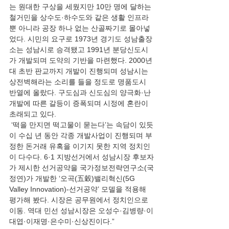
는 원대한 구상을 세웠지만 10만 명에 달하는 
철거민을 상수도·하수도와 같은 생활 인프라
뿐 아니라 공장 하나 없는 산골짜기로 몰아넣
었다. 시민의 요구로 1973년 경기도 성남출장
소는 성남시로 승격됐고 1991년 분당신도시
가 개발되며 도약의 기반을 마련했다. 2000년
대 초반 판교까지 개발이 진행되며 성남시는 
상전벽해라는 소리를 들을 정도로 명품도시 
반열에 올랐다. 구도심과 신도심의 양극화·난
개발에 따른 갈등이 증폭되며 시정에 혼란이 
초래되고 있다.
 ‘떡을 만지면 떡고물이 묻는다’는 속담이 있듯
이 수십 년 동안 각종 개발사업이 진행되며 부
정한 돈거래 유혹을 이기지 못한 지역 정치인
이 다수다. 6·1 지방선거에서 성남시장 후보자
가 제시한 선거공약을 국가정보전략연구소(국
정연)가 개발한 ‘오곡(五穀)밸리혁신(5G 
Valley Innovation)-선거공약’ 모델을 적용해 
평가해 봤다. 시장은 공무원에서 정치인으로 
이동. 역대 민선 성남시장은 오성수·김병량·이
대엽·이재명·은수미·신상진이다.”