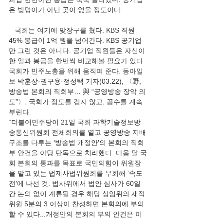
은 빚덩이가 아닌 곳이 없을 정도이다. 
   국회는 여기에 맞장구를 쳤다. KBS 직원 
45% 봉급이 1억 원을 넘어간다. KBS 공기업
만 그런 것은 아니다. 공기업 직원들은 자신이 
한 일과 봉급을 한번씩 비교해볼 필요가 있다. 
국회가 민주노총을 위해 움직여 준다. 동아일
보 박훈상·권구용·정성택 기자(03.22), 〈野, 
방송법 본회의 직회부… 與 “공영방송 장악 의
도”〉, 국회가 정도를 걷지 않고, 꼼수를 계속 
부린다. 
“더불어민주당이 21일 국회 과학기술정보방
송통신위원회 전체회의를 열고 공영방송 지배
구조를 다루는 ‘방송법 개정안’의 본회의 직회
부 안건을 야당 단독으로 처리했다. 다음 달 국
회 본회의 통과를 목표로 국민의힘이 위원장
을 맡고 있는 법제사법위원회를 우회해 ‘속도
전’에 나선 것. 법사위에서 법안 심사가 60일
간 논의 없이 계류될 경우 해당 상임위의 재적 
위원 5분의 3 이상이 찬성하면 본회의에 부의
할 수 있다...개정안의 본회의 부의 안건은 이