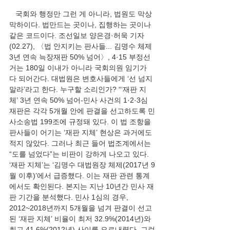
   국회와 행정만 그런 게 아니라, 법원도 막상
막하이다. 법만드는 곳이나, 집행하는 곳이나 
같은 코드이다. 조선일보 양은경·허욱 기자
(02.27), 〈법 안지키는 판사들... 김명수 체제 
3년 연속 늑장재판 50% 넘어〉, 4·15 부정선
거는 180일 이내가 아니라 국회의원 임기가 
다 되어간다. 대법원은 변호사들에게 ‘선 넘지 
말라’라고 한다. 누구할 소리인가? “‘재판 지
체’ 3년 연속 50% 넘어-민사 사건의 1·2·3심 
재판은 각각 5개월 안에 판결을 선고하도록 민
사소송법 199조에 규정돼 있다. 이 법 조항을 
판사들이 어기는 ‘재판 지체’ 현상은 과거에도 
적지 않았다. 그러나 최근 들어 법조계에서는 
“도를 넘었다”는 비판이 강하게 나오고 있다. 
‘재판 지체’는 ‘김명수 대법원장 체제(2017년 9
월 이후)’에서 급증했다. 이는 재판 관련 통계
에서도 확인된다. 본지는 지난 10년간 민사 재
판 기간을 분석했다. 민사 1심의 경우, 
2012~2018년까지 5개월을 넘겨 판결이 선고
된 ‘재판 지체’ 비율이 최저 32.9%(2014년)와 
최고 41.6%(2012년) 사이를 오르내렸다. 그런