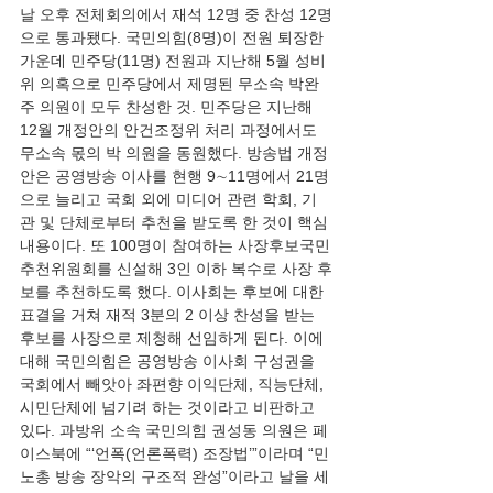
날 오후 전체회의에서 재석 12명 중 찬성 12명
으로 통과됐다. 국민의힘(8명)이 전원 퇴장한 
가운데 민주당(11명) 전원과 지난해 5월 성비
위 의혹으로 민주당에서 제명된 무소속 박완
주 의원이 모두 찬성한 것. 민주당은 지난해 
12월 개정안의 안건조정위 처리 과정에서도 
무소속 몫의 박 의원을 동원했다. 방송법 개정
안은 공영방송 이사를 현행 9∼11명에서 21명
으로 늘리고 국회 외에 미디어 관련 학회, 기
관 및 단체로부터 추천을 받도록 한 것이 핵심 
내용이다. 또 100명이 참여하는 사장후보국민
추천위원회를 신설해 3인 이하 복수로 사장 후
보를 추천하도록 했다. 이사회는 후보에 대한 
표결을 거쳐 재적 3분의 2 이상 찬성을 받는 
후보를 사장으로 제청해 선임하게 된다. 이에 
대해 국민의힘은 공영방송 이사회 구성권을 
국회에서 빼앗아 좌편향 이익단체, 직능단체, 
시민단체에 넘기려 하는 것이라고 비판하고 
있다. 과방위 소속 국민의힘 권성동 의원은 페
이스북에 “‘언폭(언론폭력) 조장법’”이라며 “민
노총 방송 장악의 구조적 완성”이라고 날을 세