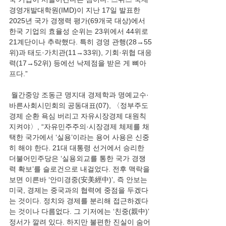
경영개발대학원(IMD)이 지난 17일 발표한 
2025년 국가 경쟁력 평가(69개국 대상)에서 
한국 기업의 효율성 순위는 23위에서 44위로 
21계단이나 추락했다. 특히 경영 관행(28→55
위)과 태도·가치관(11→33위), 기회·위협 대응
력(17→52위) 등에선 낙제점을 받은 게 뼈아
프다.”
 월간중앙 조동근 명지대 경제학과 명예교수·
바른사회시민회의 공동대표(07), 〈정부주도 
경제 순환 욕심 버리고 자유시장경제 대원칙 
지켜야〉, “자유민주주의·시장경제 체제를 채
택한 국가에서 ‘실용’이라는 용어 사용은 신중
히 해야 한다. 21대 대통령 선거에서 승리한 
더불어민주당은 ‘실용외교를 통한 국가 경쟁
력 확보’를 슬로건으로 내걸었다. 전후 맥락을 
보면 이른바 ‘안미경중(安美經中)’, 즉 안보는 
미국, 경제는 중국과의 협력에 중점을 두겠다
는 것이다. 정치와 경제를 분리해 접근하겠다
는 것이나 다름없다. 그 기저에는 ‘친중(親中)’ 
정서가 깔려 있다. 하지만 불편한 진실이 숨어 