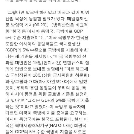
  그렇다면 말로만 하지말고 미국과 같이 방위
산업 육성에 동참할 필요가 있다. 매일경제신
문 방영덕 기자(06.20), 〈방위산업은 비교적 
美 “한국 등 아시아 동맹국, 국방비로 GDP 
5% 수준 지출해야”〉, “미국 국방부가 한국을 
포함한 아시아의 동맹국들도 국내총생산
(GDP)의 5% 수준으로 국방비를 지출해야 한
다는 새 기준을 제시했다. ”미국 국방부의 션 
파넬 대변인은 19일(현지시간) 연합뉴스의 질
의에 답변으로 보내온 성명에서 “피트 헤그세
스 국방장관이 18일(상원 군사위원회 청문회)
과 샹그릴라 대화(아시아안보대화)에서 말했
듯이, 우리의 유럽 동맹들이 우리의 동맹, 특
히 아시아 동맹을 위한 글로벌 기준을 설정하
고 있다”며 “그것은 GDP의 5%를 국방에 지출
하는 것”이라고 밝혔다. 미 국방부 당국자에 
따르면 미국이 국방비 지출 증액을 요구하는 
아시아 동맹국에는 한국도 포함된다. 현재 미
국은 북대서양조약기구(NATO·나토) 회원국
들에 GDP의 5% 수준 국방비 지출을 새로운 