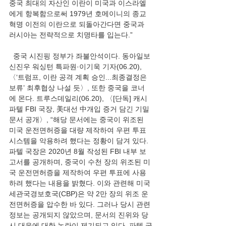
중국 최대의 자산인 이란이 미국과 이스라엘
에게 항복함으로써 1979년 호메이니의 종교 
혁명 이전의 이란으로 되돌아간다면 중국과 
러시아는 전략적으로 치명타를 입는다.”
  중국 시진핑 정부가 좌불안석이다. 동아일보 
신진우 워싱턴 특파원·이기욱 기자(06.20), 
〈‘트럼프, 이란 공격 계획 승인...최종결정은 
보류’ 최후협상 나설 듯〉, 또한 중국을 코너
에 몬다. 트루스데일리(06.20), 〈[단독] 캐시 
파텔 FBI 국장, 美대선 中개입 증거 담긴 기밀
문서 공개〉, “해당 문서에는 중국이 위조된 
미국 운전면허증을 대량 제작하여 우편 투표 
시스템을 악용하려 했다는 정황이 담겨 있다. 
파텔 국장은 2020년 8월 작성된 FBI 내부 보
고서를 공개하며, 중국이 수천 장의 위조된 미
국 운전면허증을 제작하여 우편 투표에 사용
하려 했다는 내용을 밝혔다. 이와 관련해 미국 
세관국경보호국(CBP)은 약 2만 장의 위조 운
전면허증을 압수한 바 있다. 그러나 당시 관련 
정보는 공개되지 않았으며, 문서의 진위와 당
시 대응에 대한 논란이 제기되고 있다. 파텔 국