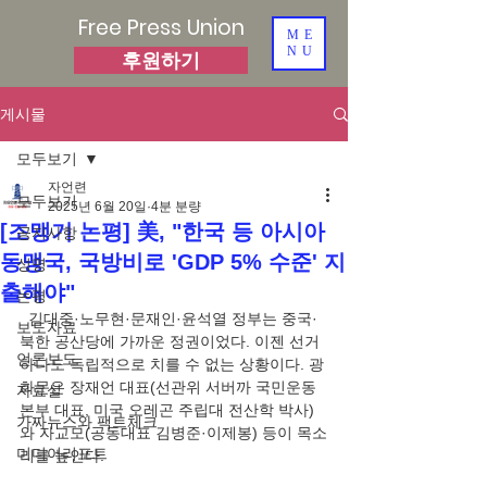
Free Press Union
ME
NU
후원하기
게시물
모두보기
자언련
모두보기
2025년 6월 20일
4분 분량
[조맹기 논평] 美, "한국 등 아시아
공지사항
동맹국, 국방비로 'GDP 5% 수준' 지
성명
출해야"
논평
  김대중·노무현·문재인·윤석열 정부는 중국·
보도자료
북한 공산당에 가까운 정권이었다. 이젠 선거 
언론보도
하나도 독립적으로 치를 수 없는 상황이다. 광
화문은 장재언 대표(선관위 서버까 국민운동
자료실
본부 대표, 미국 오레곤 주립대 전산학 박사)
가짜뉴스와 팩트체크
와 자교모(공동대표 김병준·이제봉) 등이 목소
미디어리포트
리를 높인다.