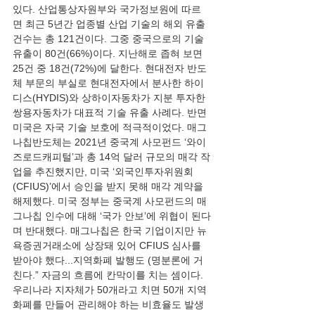
있다. 산업통상자원부와 국가정보원에 따르
면 최근 5년간 업종별 산업 기술의 해외 유출 
건수는 총 121건이다. 그중 중국으로의 기술 
유출이 80건(66%)이다. 지난해로 좁혀 보면 
25건 중 18건(72%)에 달한다. 현대전자 반도
체 부문의 부실로 현대전자에서 분사한 하이
디스(HYDIS)와 상하이자동차가 지분 투자한 
쌍용자동차가 대표적 기술 유출 사례다. 반면 
미국은 자국 기술 보호에 적극적이었다. 매그
나칩반도체는 2021년 중국계 사모펀드 ‘와이
즈로드캐피털’과 총 14억 달러 규모의 매각 작
업을 추진했지만, 미국 ‘외국인투자위원회
(CFIUS)’에서 승인을 받지 못해 매각 계약을 
해제했다. 미국 정부는 중국계 사모펀드의 매
그나칩 인수에 대해 ‘국가 안보’에 위협이 된다
며 반대했다. 매그나칩은 한국 기업이지만 뉴
욕증권거래소에 상장돼 있어 CFIUS 심사를 
받아야 했다...지역화폐 발행도 (명분론에 거
친다.” 자금의 흐름에 칸막이를 치는 셈이다. 
우리나라 지자체가 50개라고 치면 50개 지역
화폐를 만들어 관리해야 하는 비효율도 발생