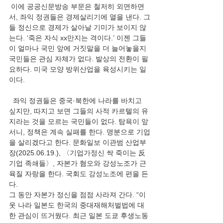
 이에 공공신문방송 부문은 철저히 외면하면
서, 좌익 정권들은 경제살리기에 열을 낸다. 그
들 정신으로 경제가 살아날 기미가 보이지 않
는다. ‘죽은 자식 xx만지는 격이다.’ 이젠 그들
이 얼마나 국민 앞에 거짓말을 더 늘어놓을지 
국민들은 관심 자체가 없다. 발상의 전환이 필
요하다. 미국 모양 방위산업을 육성시키는 일
이다.
  좌익 정권들은 중국·북한에 나라를 바치고 
싶지만, 따지고 보면 그들의 사적 카르텔의 유
지라는 것을 모르는 국민들이 없다. 탐욕이 앞
서니, 정책은 계속 실패를 한다. 명분으로 기업
을 살리겠다고 한다. 문화일보 이관범 산업부
장(2025.06.19.), 〈기업가정신 싹 죽이는 反
기업 족쇄들〉, 자본가 혐오와 강성노조가 근
육질 자랑을 한다. 국회도 강성노조에 편을 든
다.
그 동안 자본가 정신을 점점 사라져 간다. “이
웃 나라 일본도 한국의 중대재해처벌법에 대
한 관심이 뜨거웠다. 최근 일본 도쿄 후생노동