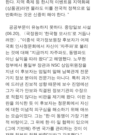
한다. 지역 축제 등 한시적 이벤트용 지역화폐
(상품권)라면 몰라도 이를 전국적 정책으로 일
반화하는 것은 신중히 해야 한다. ”
   공공부문이 유능하지 못하다. 중앙일보 사설
(06.20), 〈국정원이 ‘한국형 모사드’로 거듭나
려면〉, “이종석 국가정보원장 후보자가 어제 
국회 인사청문회에서 자신이 ‘자주파’로 불리
는 것에 대해 “지금까지 자주파도, 동맹파도 
아닌 실익을 따라 왔다”고 해명했다. 노무현 
정부에서 통일부 장관과 NSC 상임위원장을 
지낸 이 후보자는 엄밀히 말해 남북관계 전문
가지 정보 분야의 전문가는 아니다. 특히 과거
에 드러낸 진보적 성향 때문에 보수 진영에선 
그가 국가 안보와 직결된 정보기관의 수장으
로 적합지 않다는 비판을 제기해 왔다. 이런 논
란을 의식한 듯 이 후보자는 청문회에서 자신
에 대한 이념적 의구심을 해소하기 위해 애쓰
는 모습이었다. 그는 “한·미 동맹이 가장 기본
적 바탕이고, 그 위에 한·미·일 협력이 있으며 
(그에 기반해) 주변 국가를 관리하는 것이 이
재명 정부의 정책 방향”이라고 강조했다.“