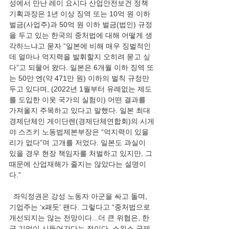
성에서 만난 레이 요시다 산업안전보건 정책
기획과장은 1년 이상 징역 또는 10억 원 이하 
벌금(사업주)과 50억 원 이하 벌금(법인) 규정
을 두고 있는 한국의 중처법에 대해 어떻게 생
각하느냐고 묻자 “일본에 비해 매우 징벌적인
데 얼마나 억지력을 발휘할지 오히려 묻고 싶
다”고 되물어 왔다. 일본은 6개월 이하 징역 또
는 50만 엔(약 471만 원) 이하의 벌칙 규정만 
두고 있다며, (2022년 1월부터 유례없는 제도
를 도입한 이웃 국가의 실험이) 어떤 결과를 
가져올지 주목하고 있다고 말했다. 일본 최대 
경제단체인 게이단렌(경제단체연합회)의 시게
야 스즈키 노동법제본부장은 “억지력이 있을 
리가 없다”며 고개를 저었다. 일본도 과실이 
있을 경우 현장 책임자를 처벌하고 있지만, 그 
때문에 산업재해가 줄지는 않았다는 설명이
다.”
  좌익정권은 강성 노동자 아군을 싸고 돌며, 
기업주는 ‘x패듯’ 팬다. 그렇다고 “중처법으로 
개선되지는 않는 전망이다...더 큰 위협은, 한
국 기업이 시들어간다는 점이다. 스위스 국제