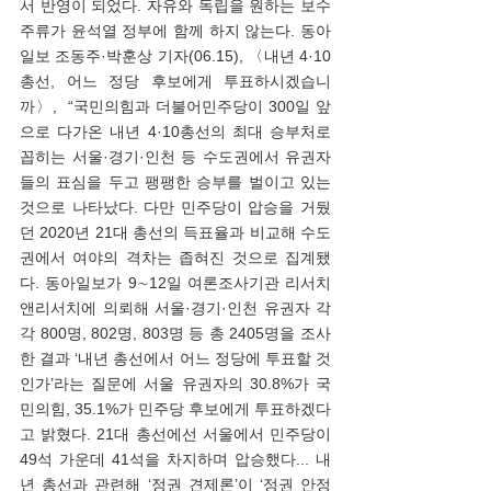
서 반영이 되었다. 자유와 독립을 원하는 보수 
주류가 윤석열 정부에 함께 하지 않는다. 동아
일보 조동주·박훈상 기자(06.15), 〈내년 4·10
총선, 어느 정당 후보에게 투표하시겠습니
까〉,  “국민의힘과 더불어민주당이 300일 앞
으로 다가온 내년 4·10총선의 최대 승부처로 
꼽히는 서울·경기·인천 등 수도권에서 유권자
들의 표심을 두고 팽팽한 승부를 벌이고 있는 
것으로 나타났다. 다만 민주당이 압승을 거뒀
던 2020년 21대 총선의 득표율과 비교해 수도
권에서 여야의 격차는 좁혀진 것으로 집계됐
다. 동아일보가 9∼12일 여론조사기관 리서치
앤리서치에 의뢰해 서울·경기·인천 유권자 각
각 800명, 802명, 803명 등 총 2405명을 조사
한 결과 ‘내년 총선에서 어느 정당에 투표할 것
인가’라는 질문에 서울 유권자의 30.8%가 국
민의힘, 35.1%가 민주당 후보에게 투표하겠다
고 밝혔다. 21대 총선에선 서울에서 민주당이 
49석 가운데 41석을 차지하며 압승했다... 내
년 총선과 관련해 ‘정권 견제론’이 ‘정권 안정