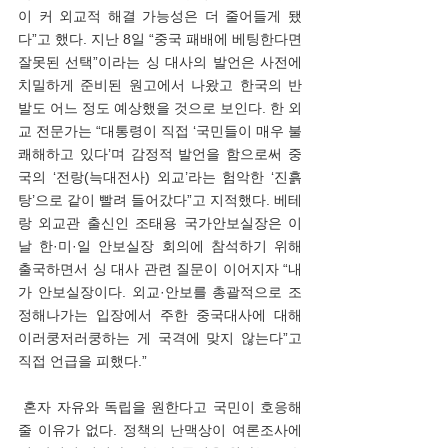
이 커 외교적 해결 가능성은 더 줄어들게 됐
다”고 했다. 지난 8일 “중국 패배에 베팅한다면 
잘못된 선택”이라는 싱 대사의 발언은 사전에 
치밀하게 준비된 원고에서 나왔고 한국의 반
발도 어느 정도 예상했을 것으로 보인다. 한 외
교 전문가는 “대통령이 직접 ‘국민들이 매우 불
쾌해하고 있다’며 감정적 발언을 함으로써 중
국의 ‘전랑(늑대전사) 외교’라는 험악한 ‘진흙
탕’으로 같이 빨려 들어갔다”고 지적했다. 베테
랑 외교관 출신인 조태용 국가안보실장은 이
날 한·미·일 안보실장 회의에 참석하기 위해 
출국하면서 싱 대사 관련 질문이 이어지자 “내
가 안보실장이다. 외교·안보를 총괄적으로 조
정해나가는 입장에서 주한 중국대사에 대해 
이러쿵저러쿵하는 게 국격에 맞지 않는다”고 
직접 언급을 피했다.”
 혼자 자유와 독립을 원한다고 국민이 호응해
줄 이유가 없다. 정책의 난맥상이 여론조사에