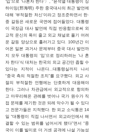
‘입’으로 ‘나혼자 한다’〉, “윤석열 대통령이 싱
하이밍(邢海明) 주한 중국대사의 최근 발언에 
대해 ‘부적절한 처신’이라고 정조준하면서 한·
중 갈등은 새로운 국면에 접어들었다. 대통령
이 국장급 대사 발언에 직접 반응함으로써 외
교적 운신의 폭이 줄고 외교 채널로 풀기 어려
운 갈등 양상으로 흘러가고 있다. 100년간 이
어온 일본 과거사 문제부터 중국 대사 발언까
지 모두 대통령의 ‘입’으로 정리하려는 ‘나 혼
자 한다’식 대처는 한국의 외교 공간만 좁힐 수 
있다는 지적이 나온다...대통령실까지 나서 
“중국 측의 적절한 조치”를 요구했다. 외교 사
절의 부적절한 언행에는 단호하게 대응해야 
한다. 그러나 차관급에서 외교적으로 항의하
고 마무리해온 관례를 벗어나 국가 원수가 직
접 문제를 제기한 것은 되레 악수가 될 수 있다
고 전문가들은 지적했다. 한 외교 소식통은 14
일 “대통령이 직접 나서면서 외교라인에서 해
결할 수 있는 범위를 넘어서게 됐다”면서 “중
국이 이를 빌미로 더 거센 공격에 나설 가능성