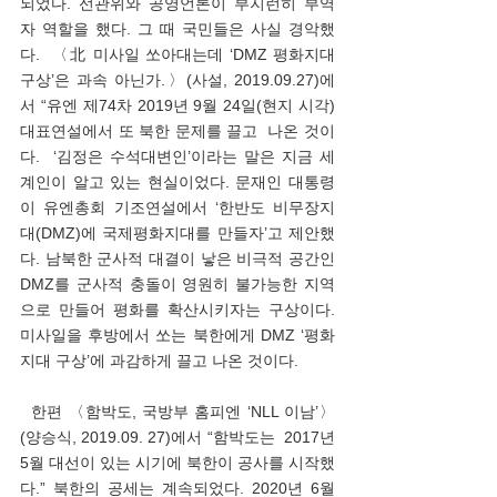
되었다. 선관위와 공영언론이 부지런히 부역
자 역할을 했다. 그 때 국민들은 사실 경악했
다.  〈北 미사일 쏘아대는데 ‘DMZ 평화지대 
구상’은 과속 아닌가.〉(사설, 2019.09.27)에
서 “유엔 제74차 2019년 9월 24일(현지 시각)  
대표연설에서 또 북한 문제를 끌고  나온 것이
다.  ‘김정은 수석대변인’이라는 말은 지금 세
계인이 알고 있는 현실이었다. 문재인 대통령
이 유엔총회 기조연설에서 ‘한반도 비무장지
대(DMZ)에 국제평화지대를 만들자’고 제안했
다. 남북한 군사적 대결이 낳은 비극적 공간인 
DMZ를 군사적 충돌이 영원히 불가능한 지역
으로 만들어 평화를 확산시키자는 구상이다.  
미사일을 후방에서 쏘는 북한에게 DMZ ‘평화
지대 구상’에 과감하게 끌고 나온 것이다.
  한편 〈함박도, 국방부 홈피엔 ‘NLL 이남’〉
(양승식, 2019.09. 27)에서 “함박도는  2017년 
5월 대선이 있는 시기에 북한이 공사를 시작했
다.” 북한의 공세는 계속되었다. 2020년 6월 