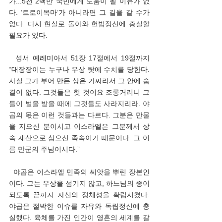
가...5천 2백만 국민에게 도움이 될 이유가 없
다. ‘트로이목마’가 아니라면 그 길을 갈 수가 
없다. 다시 현실로 돌아와 헌법정신에 충실할 
필요가 있다.
  성서 예레미아서 51장 17절에서 19절까지 
“대장장이는 누구나 우상 탓에 수치를 당한다. 
사실 그가 부어 만든 상은 가짜라서 그 안에 숨
결이 없다. 그것들은 헛 것이요 조롱거리니 그
들이 벌을 받을 때에 그것들도 사라지리라. 야
곱의 몫은 이런 것들과는 다르다. 그분은 만물
을 지으신 분이시고 이스라엘은 그분께서 상
속 재산으로 삼으신 족속이기 때문이다. 그 이
름 만군의 주님이시다.”
  야곱은 이스라엘 민족의 씨앗을 뿌린 장본인
이다. 그는 우상을 섬기지 않고, 하느님의 종이 
되도록 끝까지 자신의 정체성을 확립시켰다. 
야곱은 절박한 이슈를 자유와 독립정신에 충
실했다. 육체를 가진 인간이 영혼의 세계를 갈