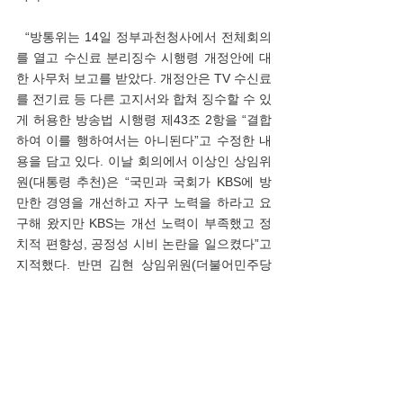
  “방통위는 14일 정부과천청사에서 전체회의
를 열고 수신료 분리징수 시행령 개정안에 대
한 사무처 보고를 받았다. 개정안은 TV 수신료
를 전기료 등 다른 고지서와 합쳐 징수할 수 있
게 허용한 방송법 시행령 제43조 2항을 “결합
하여 이를 행하여서는 아니된다”고 수정한 내
용을 담고 있다. 이날 회의에서 이상인 상임위
원(대통령 추천)은 “국민과 국회가 KBS에 방
만한 경영을 개선하고 자구 노력을 하라고 요
구해 왔지만 KBS는 개선 노력이 부족했고 정
치적 편향성, 공정성 시비 논란을 일으켰다”고 
지적했다. 반면 김현 상임위원(더불어민주당 
추천)은 개정안 보고에 반대하며 “수신료 분리
징수는 사회적 합의가 필요하다. 3인 체제 방
통위에서 의결하는 게 맞느냐”고 했다. 방통위 
상임위원 5명 가운데 한상혁 전 방통위원장은 
최근 면직됐고, 김창룡 전 방통위원 후임 위원
이 임명되지 않아 현재 김효재 위원장 직무대