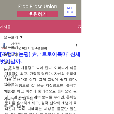
Free Press Union
ME
NU
후원하기
게시물
모두보기
자언련
모두보기
2023년 6월 15일
4분 분량
[조맹기 논평] 尹, ‘트로이목마’ 신세
공지사항
벗어날까.
성명
   윤석열 대통령도 속이 탄다. 이러다가 식물
논평
대통령이 되고, 탄핵을 당한다. 자신의 원죄에 
보도자료
대해 피해가고 싶다. 그게 그렇게 쉽지 않다. 
언론보도
‘광기’ 상황으로 잘 못을 저질렀으면, 솔직히 
사과를 하고 이성과 합리성으로 돌아오면 된
자료실
다. 그걸 무시하고 계속 몽니를 부리면, 홍위병 
가짜뉴스와 팩트체크
문화를 흡수하게 되고, 결국 선악의 개념이 흐
미디어리포트
려진다. 악의 지배하는 세상을 꿈꾼단 말인