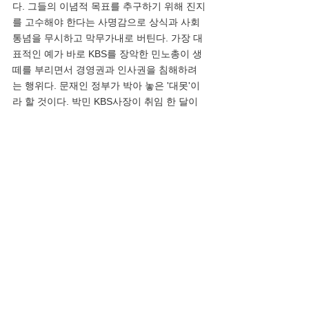
다. 그들의 이념적 목표를 추구하기 위해 진지
를 고수해야 한다는 사명감으로 상식과 사회
통념을 무시하고 막무가내로 버틴다. 가장 대
표적인 예가 바로 KBS를 장악한 민노총이 생
떼를 부리면서 경영권과 인사권을 침해하려
는 행위다. 문재인 정부가 박아 놓은 '대못'이
라 할 것이다. 박민 KBS사장이 취임 한 달이 
되도록 보도국장과 시사제작국장 등 5개 주요 
국장을 임명하지 못하고 있다. 이른바 '노영방
송' 시절 민노총 출신의 전임 사장들이 한통속
인 민노총 노조와 체결한 단체협약에 [5개 주
요국장 임명동의제]를 포함시켜 놓았기 때문
이다. KBS 기자의 7할 이상이 민노총 노조원
인 상황에서 [임명동의제]란 사실상 민노총이 
인사권을 행사하도록 하는 셈이다.”
 ‘회색분자’에 대한 국민의 평가는 냉혹하다. 
국민일보 방유경 인턴기자(12.15), 〈 尹 직무
수행 긍정 평가 31%… 국힘 36%, 민주 
34%〉, 허위의식의 이데올로기는 더 이상 용