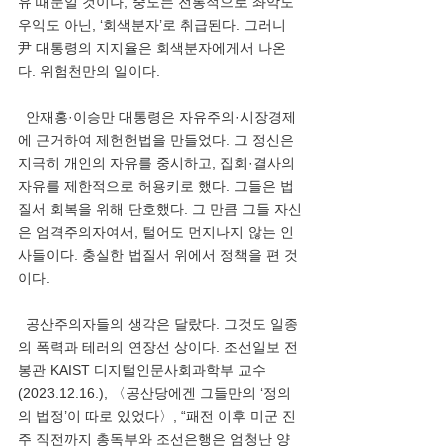
유 때문일 것이나, 중도는 전통적으로 좌악도 
우익도 아닌, ‘회색분자’로 취급된다. 그러니 
尹 대통령의 지지율은 회색분자에게서 나온
다. 위험천만의 일이다. 
  안재홍·이승만 대통령은 자유주의·시장경제
에 근거하여 제헌헌법을 만들었다. 그 정신은 
지극히 개인의 자유를 중시하고, 집회·결사의 
자유를 제한적으로 허용키로 했다. 그들은 법
질서 회복을 위해 단호했다. 그 만큼 그들 자신
은 엄격주의자여서, 털어도 먼지나지 않는 인
사들이다. 충실한 법질서 위에서 정책을 편 것
이다. 
  공산주의자들의 생각은 달랐다. 그것도 일종
의 폭력과 테러의 연장선 상이다. 조선일보 전
봉관 KAIST 디지털인문사회과학부 교수
(2023.12.16.), 〈공산당에겐 그들만의 ‘정의
의 법정’이 따로 있었다〉, “패전 이후 미군 진
주 직전까지 총독부와 조선은행은 엄청난 양