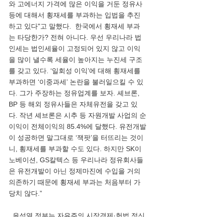
와 고에너지 가격에 많은 이익을 거둔 정유사 
등에 대해서 횡재세를 부과하는 입법을 추진
하고 있다"고 말했다.  한국에서 횡재세 부과
는 타당한가? 전혀 아니다. 우선 우리나라 법
인세는 법인세율이 고정되어 있지 않고 이익
을 많이 낼수록 세율이 높아지는 누진세 구조
를 갖고 있다. ‘일회성 이익’에 대해 횡재세를 
부과하면 ‘이중과세’ 논란을 불러일으킬 수 있
다. 그가 주장하는 정유업계를 보자. 셰브론, 
BP 등 해외 정유사들은 자체유전을 갖고 있
다. 작년 셰브론은 시추 등 자원개발 사업의 순
이익이 전체이익의 85.4%에 달했다. 유전개발
이 성공하면 말그대로 ‘잭팟’을 터뜨리는 것이
니, 횡재세를 부과할 수도 있다. 하지만 SK이
노베이션, GS칼텍스 등 우리나라 정유회사들
은 유전개발이 아닌 정제마진에 수입을 거의 
의존하기 때문에 횡재세 부과는 처음부터 가
당치 않다.”
  윤석열 정부는 자유주의 시장경제·헌법 정신