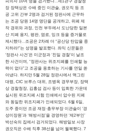
피의자 10여 명을 검거했다...제1관구 경찰청
장 장택상은 수배 중인 이관술, 권오직 등 조
공 고위 간부 2명과 검거된 정판사에 근무하
는 조공 당원 14명 명단을 공개하고, 위폐 제
작 경위와 과정, 인천 부두에서 도난당한 일본
산 지폐 용지, 평판, 염료, 잉크 등을 증거물로 
제시했다...조공은 2차례 더 “공산당 탄압을 중
지하라!”는 성명을 발표했다. 좌익 신문들은 
‘정판사 사건’은 미군정과 ‘친일 경찰’이 날조
한 사건이며, “정판사는 위조지폐를 인쇄할 능
력이 없다”고 조공을 옹호하는 기사를 연일 쏟
아냈다. 하지만 5월 28일 정판사에서 맥그린 
대령, CIC 브루스 대위, 조병옥 경무부장, 장택
상 경찰청장, 김홍섭 검사 등이 입회한 가운데 
실시된 위조지폐 시험 인쇄에서 압수된 지폐
와 동일한 위조지폐가 인쇄되었다. 6월 6일, 
도주 중이던 조공 재정·총무부장 이관술이 ‘경
성미장원’과 ‘해방서점’을 경영하던 ‘제2부인’ 
박선숙의 집에서 검거되었다. 해방일보 사장 
권오직은 수배 직후 38선을 넘어 월북했다. 7