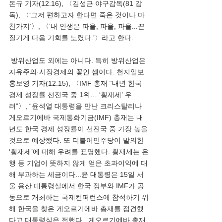
돈규 기자(12.16), 〈김성근 야구감독(81 감
독), 〈‘그저 편하고자 한다면 죽은 것이나 마
찬가지’〉, 〈‘내 인생은 파울, 파울, 파울...끈
질기게 다음 기회를 노렸다.’〉라고 한다. 
 방위산업도 외에는 아니다. 특히 방위산업은 
자유주의·시장경제의 꽃인 셈이다. 천지일보 
홍보영 기자(12.15), 〈IMF 총재 “내년 한국 
경제 성장률 선진국 중 1위… ‘횡재세’ 우
려”〉, “윤석열 대통령을 만난 크리스탈리나 
게오르기에바 국제통화기금(IMF) 총재는 내
년도 한국 경제 성장률이 선진국 중 가장 높을 
것으로 예상했다. 또 더불어민주당이 발의한 
‘횡재세’에 대해 우려를 표명했다. 횡재세는 은
행 등 기업이 뜻하지 않게 얻은 초과이익에 대
해 부과하는 세금이다...윤 대통령은 15일 서
울 용산 대통령실에서 한국 정부와 IMF가 공
동으로 개최하는 국제컨퍼런스에 참석하기 위
해 한국을 찾은 게오르기에바 총재를 접견했
다고 대통령실은 전했다...게오르기에바 총재