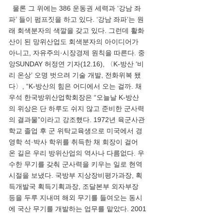
  물론 그 위에는 386 운동권 세력과 ‘강남 좌
파’ 들이 펌프짓을 하고 있다. ‘강남 좌파’는 원
래 회색분자의 색깔을 갖고 있다. 그런데 활화
산이 된 망위산업도 회색분자의 아이디어가 
아니고, 자유주의·시장경제 원칙을 따른다. 중
앙SUNDAY 허정연 기자(12.16), 〈K-방산 ‘비
리 온상’ 오명 벗으려 기술 개발, 전화위복 됐
다〉, “K-방산의 힘은 어디에서 오는 걸까. 채
우석 한국방위산업학회장은 “오늘날 K-방산
의 위상은 단 하루도 쉬지 않고 준비한 군사력
의 결과물”이라고 강조했다. 1972년 육군사관
학교 졸업 후 군 위탁교육생으로 미국에서 경
영학 석·박사 학위를 취득한 채 회장이 걸어
온 길은 우리 방위산업의 역사나 다름없다. 우
수한 무기를 갖춰 군사력을 키우는 일로 현역 
시절을 보냈다. 국방부 지상장비평가과장, 획
득개발국 획득기획과장, 조달본부 외자부장 
등을 두루 지내며 해외 무기를 들여오는 동시
에 국산 무기를 개발하는 업무를 맡았다. 2001