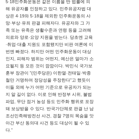
5·18민주화운동은 같은 이름을 딴 법률에 의
해 유공자를 인정하고 있다. 민주유공자법 대
상은 4·19와 5·18을 제외한 민주화운동의 사
망·부상·유죄 판결 피해자다. 유공자와 그 가
족 또는 유족은 생활수준과 연령 등을 고려해 
의료와 양로·요양 지원을 받는다. 당초엔 교육
·취업·대출 지원도 포함됐지만 비판 여론에 이
번엔 빠졌다. 하지만 어떤 민주화운동이 대상
인지, 피해자 범위는 어떤지, 예산은 얼마가 소
요될지 등 모든 것이 깜깜이다. 박민식 국가보
훈부 장관이 "(민주당은) 이한열·전태일·박종
철만 거명하며 정당성을 주장한다"고 했듯이 
이들 외에 누가 어떤 기준으로 유공자가 되는
지 알 길이 없다. 이로 인해 반정부 시위, 불법 
파업, 무단 점거 농성 등도 민주화 행위로 포장
돼 보상받을 수 있다. 반국가단체로 판결 난 남
조선민족해방전선 사건, 경찰 7명의 목숨을 앗
아간 부산 동의대 사건 등도 대상이 될 수 있
다.”