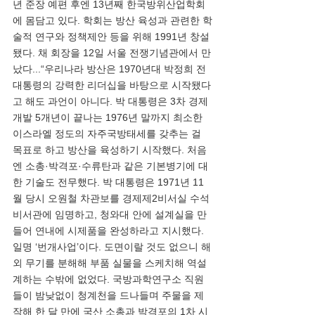
년 준장 예편 후엔 13년째 한국방위산업학회
에 몸담고 있다. 학회는 방산 육성과 관련한 학
술적 연구와 정책제안 등을 위해 1991년 창설
됐다. 채 회장을 12일 서울 전쟁기념관에서 만
났다...“우리나라 방산은 1970년대 박정희 전 
대통령의 강력한 리더십을 바탕으로 시작됐다
고 해도 과언이 아니다. 박 대통령은 3차 경제
개발 5개년이 끝나는 1976년 말까지 최소한 
이스라엘 정도의 자주국방태세를 갖추는 걸 
목표로 하고 방산을 육성하기 시작했다. 처음
엔 소총·박격포·수류탄과 같은 기본병기에 대
한 기술도 전무했다. 박 대통령은 1971년 11
월 당시 오원철 차관보를 경제제2비서실 수석
비서관에 임명하고, 청와대 안에 설계실을 만
들어 연내에 시제품을 완성하라고 지시했다. 
일명 ‘번개사업’이다. 도면이랄 것도 없으니 해
외 무기를 분해해 부품 실물을 스케치해 역설
계하는 수밖에 없었다. 국방과학연구소 직원
들이 밤낮없이 청계천을 드나들며 주물을 제
작해 한 달 만에 국산 소총과 박격포의 1차 시