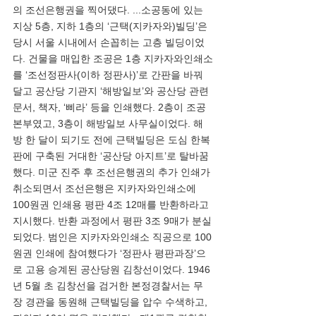
의 조선은행권을 찍어댔다. ...소공동에 있는 
지상 5층, 지하 1층의 ‘근택(지카자와)빌딩’은 
당시 서울 시내에서 손꼽히는 고층 빌딩이었
다. 건물을 매입한 조공은 1층 지카자와인쇄소
를 ‘조선정판사(이하 정판사)’로 간판을 바꿔 
달고 공산당 기관지 ‘해방일보’와 공산당 관련 
문서, 책자, ‘삐라’ 등을 인쇄했다. 2층이 조공 
본부였고, 3층이 해방일보 사무실이었다. 해
방 한 달이 되기도 전에 근택빌딩은 도심 한복
판에 구축된 거대한 ‘공산당 아지트’로 탈바꿈
했다. 미군 진주 후 조선은행권의 추가 인쇄가 
취소되면서 조선은행은 지카자와인쇄소에 
100원권 인쇄용 평판 4조 12매를 반환하라고 
지시했다. 반환 과정에서 평판 3조 9매가 분실
되었다. 범인은 지카자와인쇄소 직공으로 100
원권 인쇄에 참여했다가 ‘정판사 평판과장’으
로 고용 승계된 공산당원 김창선이었다. 1946
년 5월 초 김창선을 검거한 본정경찰서는 무
장 경관을 동원해 근택빌딩을 압수 수색하고, 