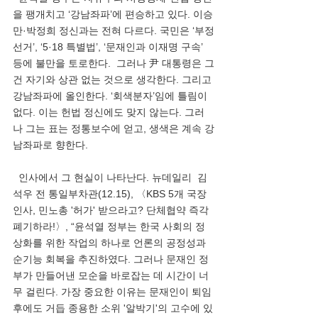
을 팽개치고 ‘강남좌파’에 편승하고 있다. 이승
만·박정희 정신과는 전혀 다르다. 국민은 ‘부정
선거’, ‘5·18 특별법’, ‘문재인과 이재명 구속’ 
등에 불만을 토로한다.  그러나 尹 대통령은 그
건 자기와 상관 없는 것으로 생각한다. 그리고 
강남좌파에 올인한다. ‘회색분자’임에 틀림이 
없다. 이는 헌법 정신에도 맞지 않는다. 그러
나 그는 표는 정통보수에 얻고, 생색은 계속 강
남좌파로 향한다.
  인사에서 그 현실이 나타난다. 뉴데일리  김
석우 전 통일부차관(12.15), 〈KBS 5개 국장 
인사, 민노총 '허가' 받으라고? 단체협약 즉각 
폐기하라!〉, “윤석열 정부는 한국 사회의 정
상화를 위한 작업의 하나로 언론의 공정성과 
순기능 회복을 추진하였다. 그러나 문재인 정
부가 만들어낸 모순을 바로잡는 데 시간이 너
무 걸린다. 가장 중요한 이유는 문재인이 퇴임 
후에도 거듭 종용한 소위 '알박기'의 고수에 있