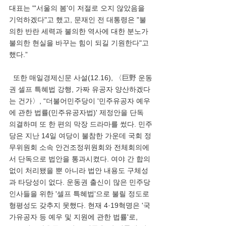
대표는 "'서울의 봄'이 저절로 오지 않았음을 
기억하겠다"고 했고, 문재인 전 대통령은 "불
의한 반란 세력과 불의한 역사에 대한 분노가 
불의한 현실을 바꾸는 힘이 되길 기원한다"고 
했다.”
  또한 매일경제신문 사설(12.16), 〈巨野 운동
권 셀프 특혜법 강행, 가짜 유공자 양산하겠다
는 건가〉, “더불어민주당이 '민주유공자 예우
에 관한 법률(민주유공자법)' 제정안을 단독 
의결하며 또 한 편의 막장 드라마를 썼다. 민주
당은 지난 14일 여당이 불참한 가운데 국회 정
무위원회 소속 안건조정위원회와 전체회의에
서 단독으로 법안을 통과시켰다. 여야 간 합의 
없이 처리됐을 뿐 아니라 법안 내용도 구체성
과 타당성이 없다. 운동권 출신이 많은 민주당 
인사들을 위한 '셀프 특혜법'으로 불릴 정도로 
형평성도 갖추지 못했다. 현재 4·19혁명은 '국
가유공자 등 예우 및 지원에 관한 법률'로, 