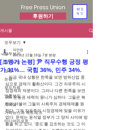
Free Press Union
ME
NU
후원하기
게시물
모두보기
자언련
모두보기
2023년 12월 16일
7분 분량
[조맹기 논평] 尹 직무수행 긍정 평
공지사항
가 31%… 국힘 36%, 민주 34%.
성명
   지금 국내 상황은 한쪽을 보면 방위산업 중
논평
심으로 경제가 활화산이다. 그건 자유주의·시
보도자료
장경제의 덕분이다. 그러나 다른 한쪽을 보면 
언론보도
386 운동권 세력의 몽니가 심하다. 그들은 북
한과 더불어 그들의 사회주의 경체체제를 원
자료실
한다. 그게 자유주의 시장경제에 맞을 이유가 
가짜뉴스와 팩트체크
없다. 문제는 윤석열 정부가 그 양자 사이에 방
미디어리포트
황을 하고 있다. ‘중도’를 강조하는 것도 그 이