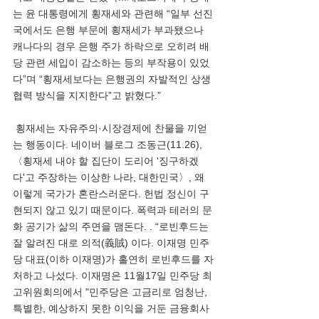
는 윤 대통령에게 횡재세와 관련해 “일부 선진
국에서도 은행 부문에 횡재세가 부과됐으나 
캐나다의 경우 은행 주가 하락으로 오히려 배
당 관련 세입이 감소하는 등의 부작용이 있었
다”며 “횡재세보다는 은행권의 자발적인 상생
협력 방식을 지지한다”고 밝혔다.”
 횡재세는 자유주의·시장경제에 찬물을 끼얻
는 행동이다. 네이버 블로그 조동근(11.26), 
〈횡재세 내야 할 집단이 도리어 '징구하겠
다'고 주장하는 이상한 나라, 대한민국〉, 왜 
이렇게 국가가 혼란스러운다. 헌법 정신이 구
현되지 않고 있기 때문이다. 폭력과 테러의 문
화 공기가 삶의 주면을 맴돈다. . “로빈후드는 
잘 알려진 대로 의적(義賊) 이다. 이재명 민주
당 대표(이하 이재명)가 홀연히 로빈후드를 자
처하고 나섰다. 이재명은 11월17일 민주당 최
고위원회의에서 "민주당은 고금리로 엄청난, 
특별한, 예상하지 못한 이익을 거둔 금융회사