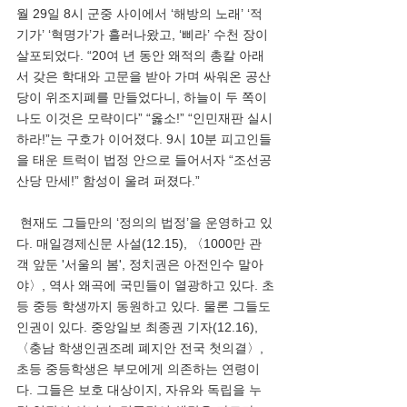
월 29일 8시 군중 사이에서 ‘해방의 노래’ ‘적
기가’ ‘혁명가’가 흘러나왔고, ‘삐라’ 수천 장이 
살포되었다. “20여 년 동안 왜적의 총칼 아래
서 갖은 학대와 고문을 받아 가며 싸워온 공산
당이 위조지폐를 만들었다니, 하늘이 두 쪽이 
나도 이것은 모략이다” “옳소!” “인민재판 실시
하라!”는 구호가 이어졌다. 9시 10분 피고인들
을 태운 트럭이 법정 안으로 들어서자 “조선공
산당 만세!” 함성이 울려 퍼졌다.”
 현재도 그들만의 ‘정의의 법정’을 운영하고 있
다. 매일경제신문 사설(12.15), 〈1000만 관
객 앞둔 '서울의 봄', 정치권은 아전인수 말아
야〉, 역사 왜곡에 국민들이 열광하고 있다. 초
등 중등 학생까지 동원하고 있다. 물론 그들도 
인권이 있다. 중앙일보 최종권 기자(12.16), 
〈충남 학생인권조례 폐지안 전국 첫의결〉, 
초등 중등학생은 부모에게 의존하는 연령이
다. 그들은 보호 대상이지, 자유와 독립을 누