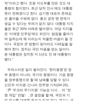
적”이라고 했다. 친윤 지도부를 만든 것도 대
통령의 힘이었다. 최근 당직 인사 때도 대통령 
뜻이 전해졌다고 한다. 김기현 대표의 존재감
은 줄어들 수밖에 없다. 총선 공천 땐 문제가 
생길 수 있다는 우려가 없지 않다. 대통령 지지
율은 최근 30% 아래로 떨어졌다. 여당 지지율
은 ‘이재명 민주당’에도 뒤진다. 밤잠을 줄여가
며 일하는데 왜 이러는지 억울한 마음이 들 것
이다. 국정의 큰 방향이 맞더라도 디테일을 잘
해야 한다. 정치는 국민 마음을 얻는 일이다. 
윤 대통령은 정치한 지 1년도 안 돼 대통령이 
됐다.”
   우려스러운 일이 벌어진다. ‘한미동맹’은 정
부 동맹이 아니라, 국가의 동맹이다. 가끔 동맹
을 정부동맹으로 할 때 낭패를 당할 수 있다. 
신진우·이지윤·신나리·전주영 기자(04.20),
〈尹 ‘우크라 무기지원’ 가능성 시사… 러 “전
쟁 개입” 반발〉, 큰 결정을 할 때, 국민과 기
업 정서를 대변할 필요가 있게 된다. 객기는 금
물이다. 더불어민주당이 지금 이념 챙기다 ‘악