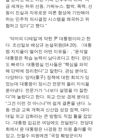
금 세계는 허위 선동, 가짜뉴스, 협박, 폭력, 선
동이 진실과 자유로운 여론 형성에 기반해야 
하는 민주적 의사결정 시스템을 왜곡하고 위
협하고 있다”고 했다.”
   ‘악마의 디테일’에 약한 尹 대통령이라고 한
다. 조선일보 배상규 논설위원(04.20), 〈대통
령 지지율이 떨어진 어떤 이유들〉, “윤석열 
대통령은 학습 능력이 남다르다고 한다. 판단
도 빠르다. 대통령실 인사들은 “핵심을 파악
해 단박에 정리한다”고 말한다. 관심 분야도 
다양하다. 양자(量子) 정책에 대한 회의가 있
었는데 대통령이 장시간 전문적 물리 지식을 
쏟아냈다. 전문가가 “나보다 설명을 더 잘한
다”며 놀랐다고 한다. 외교·안보·경제 분야도 
“그건 이런 것 아니냐”며 쉽게 결론을 낸다. 노
동·연금·교육 개혁과 신산업 성장 정책, 대미·
대일 외교 강화라는 큰 방향도 직접 틀을 잡았
다...대통령 입김은 여당에도 전달된다. 전당대
회에서 윤 대통령은 나경원 전 의원 출마를 막
았고, 안철수 의원에겐 “국정 훼방꾼이자 