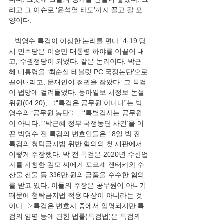
리고 그 이슈로 ‘윤석열 타도’까지 끌고 갈 모
양이다. 
   박영수 특검이 이상한 논리를 편다. 4·19 당
시 민주당은 이승만 대통령 하야를 이끌어 내
고, 수권정당이 되었다. 같은 논리이다. 박근
혜 대통령을 ‘최순실 테블릿 PC 국정논단’으로
끌어내리고, 문재인이 정권을 잡았다. 그 특검
이 법망에 걸려들었다. 동아일보 서정보 논설
위원(04.20), 〈“특검은 공무원 아니다”는 박
영수의 ‘공무원 농단’〉, “‘특별검사는 공무원
이 아니다.’ ‘박근혜 정부 국정농단 사건’을 이
끈 박영수 전 특검의 변호인들은 18일 박 전 
특검의 청탁금지법 위반 혐의의 첫 재판에서 
이렇게 주장했다. 박 전 특검은 2020년 수산업
자를 사칭한 김모 씨에게 포르셰 렌터카와 수
산물 선물 등 336만 원의 금품을 수수한 혐의
를 받고 있다. 이들의 주장은 공무원이 아니기 
때문에 청탁금지법 적용 대상이 아니라는 것
이다. ▷특검은 변호사 중에서 임명되지만 특
검의 임명 등에 관한 법률(특검법)은 특검의 