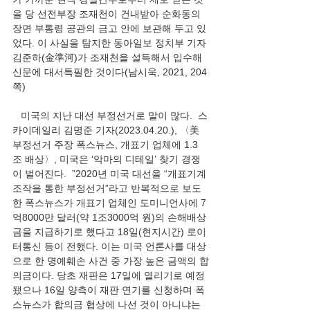
을 당 선전부장 조재천이 건내받아 순화동의 
장면 부통령 공관의 금고 안에 보관해 두고 있
었다. 이 사실을 탐지한 동아일보 정치부 기자 
김준하(金準河)가 조재천을 설득해서 입수해 
신문에 대서특필한 것이다(남시욱, 2021, 204
쪽) 
   미국의 지난 대선 부정선거로 말이 많다.  스
카이데일리 김명준 기자(2023.04.20.), 〈美 
부정선거 주장 폭스뉴스, 개표기 업체에 1.3
조 배상〉, 미국은 ‘악마의 디테일’ 찾기 경쟁
이 벌어진다.  ”2020년 미국 대선을 “개표기계 
조작을 통한 부정선거”라고 반복적으로 보도
한 폭스뉴스가 개표기 업체인 도미니언사에 7
억8000만 달러(약 1조3000억 원)의 손해배상
금을 지급하기로 했다고 18일(현지시간) 로이
터통신 등이 전했다. 이는 미국 언론사를 대상
으로 한 명예훼손 사건 중 가장 높은 금액의 합
의금이다. 당초 재판은 17일에 열리기로 예정
됐으나 16일 양측이 재판 연기를 신청하며 폭
스뉴스가 합의금 협상에 나선 것이 아니냐는 