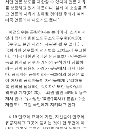
서만 언론 보도를 제한할 수 있다며 언론 자유
를 보장하고 있기 때문이다. 실제 이 소송을 두
고 언론의 자유가 침해될 것이란 우려가 여러 
미국 언론에서 나오기도 했다.”
   아전인수는 곤란하다는 논리이다. 스카이데
일리 최재기 한반도연구소연구위원(04.20), 
〈누구도 본인 사건의 재판관 될 수 없다.〉, 
국회의원 선수들이 선거법을 고치느라 수고한
다.  “지금 대한민국에선 인권보호나 민주화운
동을 핑계로 선수가 게임의 규칙까지 담합하
려는 권력 남용의 사례가 곳곳에서 터져 나온
다. 공직자는 공복이라는 공화정의 정신은 없
이 현재의 공직자들이 자신들에게 유리하도
록 권력을 남용하는 것이다.” 또한 동아일보 
곽도영 기자(04.20), 〈의원 법안 58%, 비용추
계서 안내, 유사법안 ‘복붙’(복사해 붙임) 수준 
제출도〉, 그걸 국민에게 지키라고 한다. 
   4·19 민주화 묘역에 가면, 자신들이 민주화 
유공자라고 그곳에 묻히는 것이 한 두건이 아
니다. 그곳에 그들의 성지를 만들어 놓았다. 그