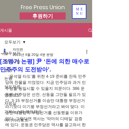
Free Press Union
ME
NU
후원하기
게시물
모두보기
자언련
모두보기
2023년 4월 20일
4분 분량
[조맹기 논평] 尹 ‘돈에 의한 매수로
공지사항
민주주의 도전받아’.
성명
   ‘윤석열 타도’를 위한 4·19 준비를 잔득 민주
논평
당에 찬물을 끼얹었다. 지금 민주당과 과거 민
보도자료
주당을 동일시할 수 있을지 의문이다. 386 운
동권 민주당은 선전, 선동을 그만둘 필요가 있
언론보도
다. 3·15 부정선거를 이승만 대통령 부정선거
자료실
라기보다 이기붕 부정선거라고 봐야 맞다. 이
가짜뉴스와 팩트체크
승만 대통령이 부정선거를 선동했을 이유가 
없다. 그렇다면 역사는 ‘악마의 디테일’ 검증
미디어리포트
에 있다. 운동권 민주당은 역사를 끌고와서 한 