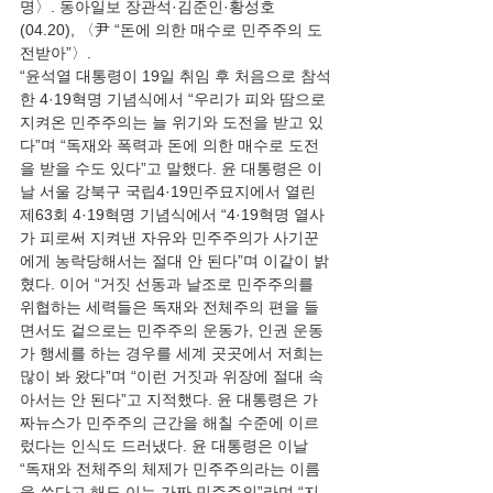
명〉. 동아일보 장관석·김준인·황성호
(04.20), 〈尹 “돈에 의한 매수로 민주주의 도
전받아”〉.
“윤석열 대통령이 19일 취임 후 처음으로 참석
한 4·19혁명 기념식에서 “우리가 피와 땀으로 
지켜온 민주주의는 늘 위기와 도전을 받고 있
다”며 “독재와 폭력과 돈에 의한 매수로 도전
을 받을 수도 있다”고 말했다. 윤 대통령은 이
날 서울 강북구 국립4·19민주묘지에서 열린 
제63회 4·19혁명 기념식에서 “4·19혁명 열사
가 피로써 지켜낸 자유와 민주주의가 사기꾼
에게 농락당해서는 절대 안 된다”며 이같이 밝
혔다. 이어 “거짓 선동과 날조로 민주주의를 
위협하는 세력들은 독재와 전체주의 편을 들
면서도 겉으로는 민주주의 운동가, 인권 운동
가 행세를 하는 경우를 세계 곳곳에서 저희는 
많이 봐 왔다”며 “이런 거짓과 위장에 절대 속
아서는 안 된다”고 지적했다. 윤 대통령은 가
짜뉴스가 민주주의 근간을 해칠 수준에 이르
렀다는 인식도 드러냈다. 윤 대통령은 이날 
“독재와 전체주의 체제가 민주주의라는 이름
을 쓴다고 해도 이는 가짜 민주주의”라며 “지