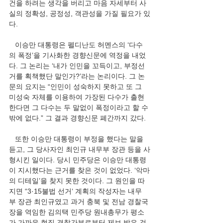
건을 하려는 생각을 버리고 마음 자세부터 사
실의 정확성, 공정성, 객관성을 가질 필요가 있
다. 
   이승만 대통령은 펠디난도 허멘스의 ‘다수
의 폭정’을 기사화한 경향신문에 역정을 내었
다. 그 논리는 ‘내가 인민을 꼬득이고, 부정선
거를 획책했단 말인가?’라는 논리이다. 그 논
문의 요지는 “인민이 성숙하지 못하고 또 그 
미성숙 자체를 이용하여 가장된 다수가 출현
한다면 그 다수는 두 말없이 폭정이라고 할 수
밖에 없다.” 그 결과 경향신문 폐간까지 갔다.
   또한 이승만 대통령이 부정을 했다는 말을 
듣고, 그 당사자인 최인규 내무부 장관 등을 사
형시킨 일이다. 당시 민주당은 이승만 대통령
이 지시했다는 근거를 찾은 것이 없었다. ‘악마
의 디테일’을 찾지 못한 것이다. 그 원인을 따
지면 “3·15불법 선거‘ 계획의 작성자는 내무
부 장관 최인규였고 과거 충북 및 전남 경찰국
장을 역임한 김의택 민주당 원내총무가 평소
가 가까운 현직 경찰간부로부터 제보 받은 것