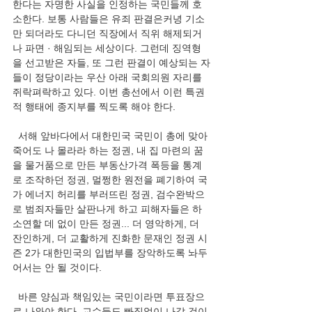
한다는 자명한 사실을 인정하는 국민들께 호
소한다. 보통 사람들은 유죄 판결은커녕 기소
만 되더라도 다니던 직장에서 직위 해제되거
나 파면 · 해임되는 세상이다. 그런데 징역형
을 선고받은 자들, 또 그런 판결이 예상되는 자
들이 정당이라는 우산 아래 국회의원 자리를 
쥐락펴락하고 있다. 이번 총선에서 이런 특권
적 행태에 종지부를 찍도록 해야 한다.  
  서해 앞바다에서 대한민국 국민이 총에 맞아 
죽어도 나 몰라라 하는 정권, 내 집 마련의 꿈
을 물거품으로 만든 부동산가격 폭등을 통계
로 조작하던 정권, 멀쩡한 원전을 폐기하여 국
가 에너지 허리를 부러뜨린 정권, 검수완박으
로 범죄자들만 살판나게 하고 피해자들은 하
소연할 데 없이 만든 정권... 더 영악하게, 더 
잔인하게, 더 교활하게 진화한 문재인 정권 시
즌 2가 대한민국의 입법부를 장악하도록 놔두
어서는 안 될 것이다.  
  바른 양심과 책임있는 국민이라면 투표장으
로 나와야 한다. 교수들도 빠짐없이 나갈 것이