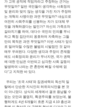
가 고위 공직에 적임자라고 주장하는 근거는 
무엇일까? 일반 국민들이 생각하는 사회정의 
및 윤리와 맞지 않는 생각을 가진 자가 주장하
는 개혁의 사명이란 과연 무엇일까? 내심으로 
여전히 사회주의를 신봉하는 자가 도대체 무
엇을 개혁하겠다는 말인가? 자신의 가족조차 
갈라치기를 하며, 대다수 국민의 민의를 무시
하고 특정 집단끼리 옹호하며 자축하는 그들
만의 목적은 과연 무엇일까? 이번 사태가 앞으
로 밀어닥칠 수많은 불법의 시발점인 것 같아 
매우 우려된다. 다양한 생각과 주장이 존재함
에도 사회정의와 윤리가 무너지면, 국가 권력
에 대한 민심은 이반되고 심각한 사회 갈등이 
발생하여 나라는 큰 혼란에 빠질 수밖에 없
다”고 지적한 바 있다. 
  우리는 ‘조국 사태’와 집권세력의 독선적 일
탈에서 단순한 지식인의 허위의식만을 본 것
이 아니었다. 상식의 세계에서 결코 용납될 수 
없는 오만과 몰염치, 특권주의를 보았는데, 불
행하게도 4년 6개월이 흐른 지금 4.10 총선과 
함께 이 현상은 더 구체적 현실로 다가오고 있