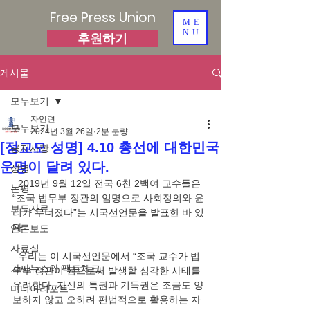
Free Press Union
ME
NU
후원하기
게시물
모두보기
자언련
모두보기
2024년 3월 26일
2분 분량
[정교모 성명] 4.10 총선에 대한민국
공지사항
운명이 달려 있다.
성명
  2019년 9월 12일 전국 6천 2백여 교수들은 
논평
“조국 법무부 장관의 임명으로 사회정의와 윤
보도자료
리가 무너졌다”는 시국선언문을 발표한 바 있
다. 
언론보도
자료실
  우리는 이 시국선언문에서 “조국 교수가 법
가짜뉴스와 팩트체크
무부 장관이 됨으로써 발생할 심각한 사태를 
우려한다. 자신의 특권과 기득권은 조금도 양
미디어리포트
보하지 않고 오히려 편법적으로 활용하는 자