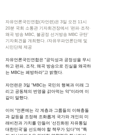
자유언론국민연합(자언련)은 3일 오전 11시 
20분 국회 소통관 기자회견장에서 ‘편파·조작·
왜곡 방송 MBC, 불공정 선거방송 MBC 규탄’ 
기자회견을 개최했다. /자유우파언론단체 및 
시민단체 제공
자유언론국민연합은 "공익성과 공정성을 무시
하고 편파, 조작, 왜곡 방송으로 진실을 왜곡하
는 MBC는 폐방하라"고 밝혔다.
자언련은 3일 "MBC는 국민의 행복과 미래 그
리고 공동체의 번영을 갉아먹는 악"이라며 이
같이 말했다.
이어 "언론에는 각 계층과 그룹들의 이해충돌
과 갈등을 조정해 조화롭게 국가와 개인의 미
래비전과 가치를 만들어 ‘선진화된 자유통일 
대한민국’을 선도해야 할 책무가 있다"며 "특