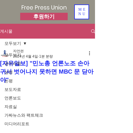
Free Press Union
ME
NU
후원하기
게시물
모두보기
자언련
모두보기
2024년 4월 4일
1분 분량
[자유일보] "민노총 언론노조 손아
공지사항
귀서 벗어나지 못하면 MBC 문 닫아
성명
야"
논평
보도자료
언론보도
자료실
가짜뉴스와 팩트체크
미디어리포트