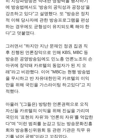
히 지상파방송은 막대한 영향력을 행사하기
에 방송법에서도 ‘방송의 공익성과 공정성’을 
강조하고 있다"고 설명했다. 또 "방송은 정치
적 이해 당사자에 관한 방송프로그램을 편성
하는 경우에도 균형성이 유지되도록 해야 한
다"고 덧붙였다.
그러면서 "하지만 지난 문재인 정권 집권 직
후 진행된 언론장악으로 인해 KBS, MBC 등 
방송은 공영방송임에도 민노총 언론노조의 손
아귀에 장악돼 카르텔의 동업자가 된 지 오
래"라고 비판했다. 이어 "MBC는 현행 방송법
을 무시하고 반 자유대한민국 카르텔의 이익
만을 위해 국민을 가스라이팅 하고있다"고 지
적했다.
아울러 "(그들은) 방탕한 언론권력으로 오직 
자신들 카르텔의 이익을 위해 진실을 가리며 
국민의 ‘표현의 자유’와 ‘언론의 자유’를 억압한
다"며 "이런 범죄를 눈감고 있는 방송문화진흥
회와 방송통신위원회 등 관련 기관은 직무 유
기를 넘어 공범"이라고 꼬집었다.