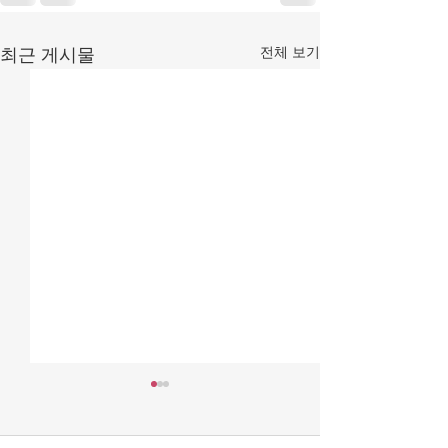
전체 보기
최근 게시물
[조맹기 논평] 대한민국, 악
[조맹기 논평] 
을 선으로 가장하는 세상
폐지 李 ‘사필귀정
(1).
이 문제.