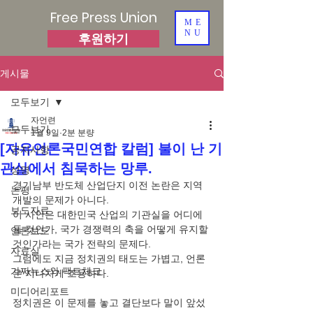
Free Press Union
ME
NU
후원하기
게시물
모두보기
자언련
모두보기
1월 9일
2분 분량
[자유언론국민연합 칼럼] 불이 난 기
공지사항
관실에서 침묵하는 망루.
성명
경기남부 반도체 산업단지 이전 논란은 지역 
논평
개발의 문제가 아니다.
보도자료
이 사안은 대한민국 산업의 기관실을 어디에 
둘 것인가, 국가 경쟁력의 축을 어떻게 유지할 
언론보도
것인가라는 국가 전략의 문제다.
자료실
그럼에도 지금 정치권의 태도는 가볍고, 언론
가짜뉴스와 팩트체크
은 지나치게 조용하다.
미디어리포트
정치권은 이 문제를 놓고 결단보다 말이 앞섰