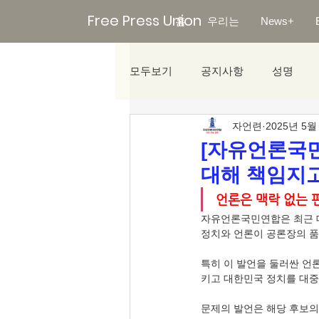
Free Press Union
홈
우리는
News+
모두보기
공지사항
성명
자언련
2025년 5월
미디어리포트
[자유언론국민
대해 책임지고
언론은 맥락 없는 
자유언론국민연합은 최근 대
정치와 언론이 공론장의 품
특히 이 발언을 둘러싼 언
키고 대한민국 정치를 대중
문제의 발언은 해당 후보의