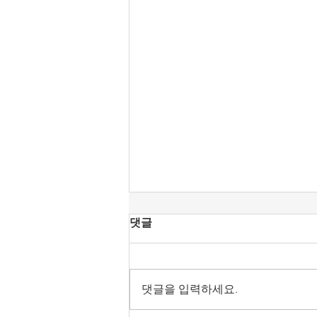
[공언련 성명] KBS 진미위에
댓글
찬동했던 강형철의 방문진 이
사장 취임을 우려한다.
강형철 숙명여대 미디어학부 교수
가 방송문화진흥회 이사장으로 호
댓글을 입력하세요.
선됐다. 언론노조가 민주당이 추천
한 오태규 이사를 그렇게 공격하더