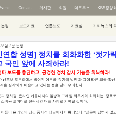
Events
Contact
게시판
회원
더트루스
KBS정상
논평
보도자료
언론보도
자료실
가짜뉴스와 
 28일
2분 분량
연합 성명] 정치를 희화화한 ‘젓가락
 국민 앞에 사죄하라!
편파 보도를 중단하고, 공정한 정치 감시 기능을 회복하라!
선후보 토론회에서 벌어진 이른바 ‘젓가락 발언’과 그에 따른 왜곡·확산
격을 심각하게 훼손하고 있다는 점을 깊이 우려한다.
론과 정치권, 온라인 커뮤니티의 일방적 프레임 씌우기와 희화화는, 정책
 소비용 코미디로 전락시킨 대표 사례로 기록될 것이다.
 아들이 온라인에 남긴 풍자적 댓글에서 비롯되었다. "질문에 답하지 않고