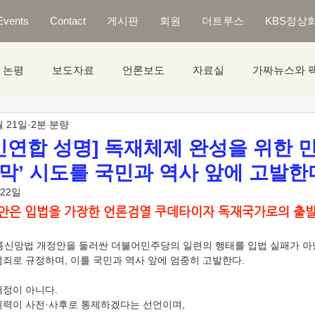
Events
Contact
게시판
회원
더트루스
KBS정상
논평
보도자료
언론보도
자료실
가짜뉴스와 
월 21일
2분 분량
연합 성명] 독재체제 완성을 위한 
틀막’ 시도를 국민과 역사 앞에 고발한
 22일
안은 입법을 가장한 언론검열 쿠데타이자 독재국가로의 출발
신망법 개정안을 둘러싼 더불어민주당의 일련의 행태를 입법 실패가 아닌
범죄로 규정하며, 이를 국민과 역사 앞에 엄중히 고발한다.
개정이 아니다.
권력이 사전·사후로 통제하겠다는 선언이며,