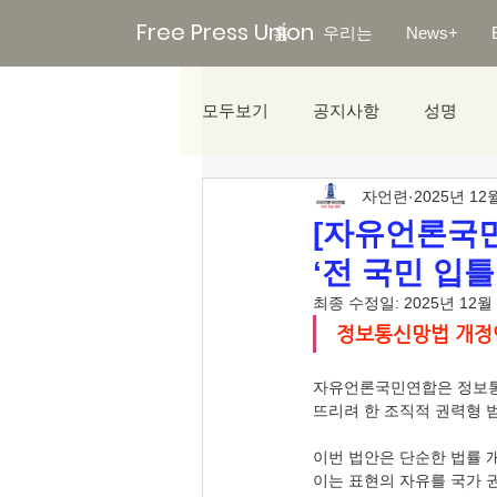
Free Press Union
홈
우리는
News+
모두보기
공지사항
성명
자언련
2025년 12
미디어리포트
[자유언론국민
‘전 국민 입
최종 수정일:
2025년 12월
정보통신망법 개정
자유언론국민연합은 정보통
뜨리려 한 조직적 권력형 
이번 법안은 단순한 법률 
이는 표현의 자유를 국가 