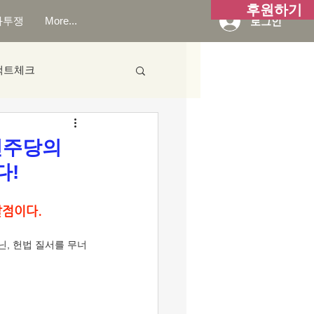
후원하기
화투쟁
More...
로그인
팩트체크
민주당의
다!
점이다.
, 헌법 질서를 무너