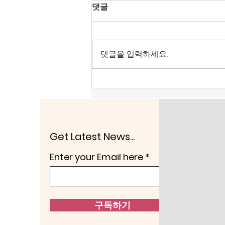
[공언련 성명] KBS 진미위에
댓글
찬동했던 강형철의 방문진 이
사장 취임을 우려한다.
강형철 숙명여대 미디어학부 교수
가 방송문화진흥회 이사장으로 호
댓글을 입력하세요.
선됐다. 언론노조가 민주당이 추천
한 오태규 이사를 그렇게 공격하더
니 결국 목적을 이룬 듯하다. 그런
데 강형철이 그동안 보여 온 행태
를 보면 ‘산 넘어 산’이라는 생각이
든다. 강형철은 KBS이사로 있던
지난 2018년 진실과미래위원회
Get Latest News...
(진미위)를 만드는데 적극 찬성했
Enter your Email here
다. 그해 5월 30일 KBS이
구독하기