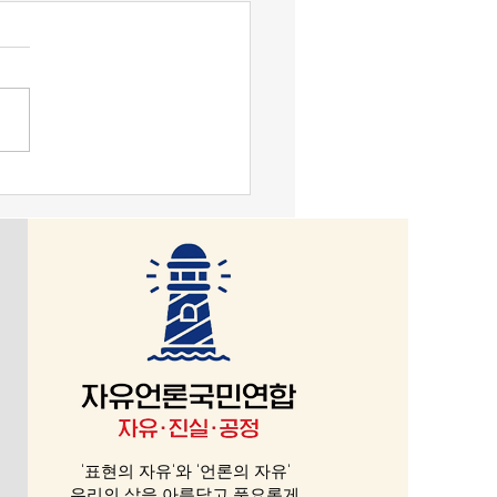
변 성명] 더불어민주당은
헌적 보완수사권 폐지 형사
법 개정안’을 즉각 철회하
어민주당(이하 ‘민주당’이라
 정부는 재의를 요구하여
 지난 22일 검사의 보완수사
수호 책무를 다하라
 전면 폐지하는 내용의 형사소
 개정을 당론으로 재확인하면
국민의힘이 배제된 국회 법제사
원회 법안심사 제1소위원회
일방적 심사를 강행하였고,
면 이번주 안에 본회의 처리를
 예고하였다. 오는 10월 2일
청법과 중수청법이 시행되면
의 직접수사권이 전면 배제되
'표현의 자유'와 '언론의 자유'
우리의 삶을 아름답고 풍요롭게...