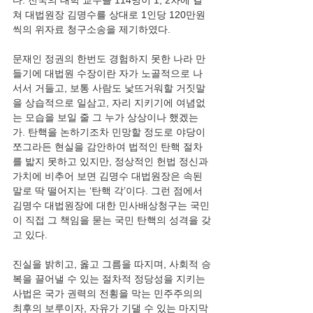
다. 전국의 대학 교수들 114명이 1, 2차에 걸
쳐 대법원장 김명수를 상대로 1인당 120만원
씩의 위자료 청구소송을 제기하였다.
문재인 정권의 한번도 경험하지 못한 나라 만
들기에 대법원 수장이란 자가 노골적으로 나
서서 거들고, 보통 사람도 낯뜨거워할 거짓말
을 상습적으로 일삼고, 자리 지키기에 여념없
는 모습을 보일 줄 그 누가 상상이나 했겠는
가. 탄핵을 논하기조차 민망할 정도로 야당이 
쪼그라든 현실을 감안하여 법적인 탄핵 절차
를 밟지 못하고 있지만, 정상적인 헌법 정신과 
가치에 비추어 보면 김명수 대법원장은 속된 
말로 딱 떨어지는 ‘탄핵 각’이다. 그런 점에서 
김명수 대법원장에 대한 민사배상청구는 국민
이 직접 그 책임을 묻는 국민 탄핵의 성격을 갖
고 있다.
진실을 밝히고, 옳고 그름을 따지며, 사회적 승
복을 끌어낼 수 있는 절차적 정당성을 지키는 
사법은 국가 권력의 전횡을 막는 민주주의의 
최후의 보루이자, 자유가 기댈 수 있는 마지막 