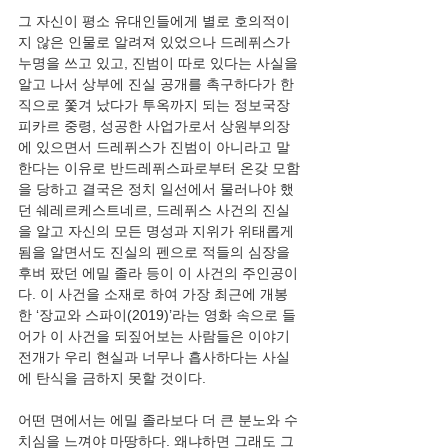
그 자신이 평소 유대인들에게 별로 호의적이
지 않은 인물로 알려져 있었으나 드레퓌스가 
누명을 쓰고 있고, 진범이 따로 있다는 사실을 
알고 나서 상부에 진실 공개를 촉구하다가 한
직으로 쫓겨 났다가 투옥까지 되는 정보국장 
피카르 중령, 성공한 사업가로서 상원부의장
에 있으면서 드레퓌스가 진범이 아니라고 말
한다는 이유로 반드레퓌스파로부터 온갖 모함
을 당하고 결국은 정치 일선에서 물러나야 했
던 쉐레르케스트네르, 드레퓌스 사건의 진실
을 알고 자신의 모든 명성과 지위가 위태롭게 
됨을 알면서도 진실의 펜으로 적들의 심장을 
후벼 팠던 에밀 졸라 등이 이 사건의 주인공이
다. 이 사건을 소재로 하여 가장 최근에 개봉
한 ‘장교와 스파이(2019)’라는 영화 속으로 들
어가 이 사건을 되짚어보는 사람들은 이야기 
전개가 우리 현실과 너무나 흡사하다는 사실
에 탄식을 금하지 못할 것이다.
어떤 면에서는 에밀 졸라보다 더 큰 분노와 수
치심을 느껴야 마땅하다. 왜냐하면 그래도 그 