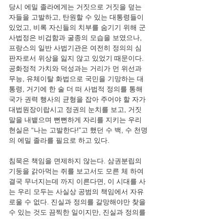
당시 에밀 졸라에게는 거짓으로 거짓을 덮는 
자들을 고발하고, 탄원할 수 있는 대통령들이 
있었고, 비록 자신들의 치부를 숨기기 위해 군
사법정은 비겁함과 굴종의 모습을 보였으나, 
프랑스의 일반 사법기관은 여전히 정의의 심
판자로서 위상을 잃지 않고 있었기 때문이다. 
공화정적 가치와 덕성과는 거리가 먼 위선과 
무능, 유체이탈 화법으로 국민을 기망하는 대
통령, 거기에 한 술 더 떠 사법적 정의를 통해 
국가 권력 행사의 균형을 잡아 주어야 할 자가 
대법원장이랍시고 정권의 눈치를 보고, 거짓
말을 내뱉으며 뻔뻔하게 자리를 지키는 우리 
현실은 “나는 고발한다!”고 했던 수 백, 수 천명
의 에밀 졸라를 필요로 하고 있다.
침묵은 책임을 면제하지 않는다. 삼권분립의 
기둥을 갉아먹는 쥐를 보고서도 모른 체 하여 
결국 무너지는데 까지 이른다면, 이 시대를 사
는 우리 모두는 사실상 공범의 책임에서 자유
로울 수 없다. 진실과 정의를 갈망해야만 찾을 
수 있는 것도 끔찍한 일이지만, 진실과 정의를 