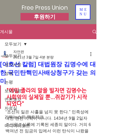
Free Press Union
ME
NU
후원하기
게시물
모두보기
자언련
모두보기
2021년 3월 7일
4분 분량
[이호선 칼럼] 대법원장 김명수에 대
공지사항
한 국민탄핵민사배상청구가 갖는 의
성명
미
논평
"에밀 졸라의 말을 빌자면 김명수는 
보도자료
사회악의 실체일 뿐...쥐잡기가 시작
언론보도
되었다"
자료실
“조선의 일은 사흘을 넘지 못 한다.” 민족성에 
가짜뉴스와 팩트체크
대한 괜한 자학이 아니다. 1434년 9월 2일자 
조선왕조실록에 기록된 세종의 말이다. 거의 6
미디어리포트
백여년 전 임금의 입에서 이런 탄식이 나왔을 