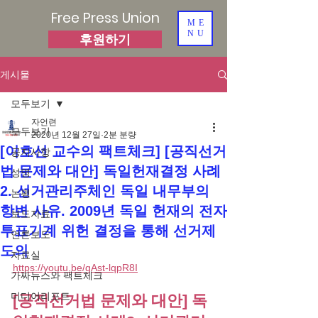
Free Press Union
ME
NU
후원하기
게시물
모두보기
자언련
모두보기
2020년 12월 27일
2분 분량
[이호선 교수의 팩트체크] [공직선거
공지사항
법 문제와 대안] 독일헌재결정 사례
성명
2. 선거관리주체인 독일 내무부의
논평
항변 사유. 2009년 독일 헌재의 전자
보도자료
투표기계 위헌 결정을 통해 선거제
언론보도
도의
자료실
https://youtu.be/gAst-lqpR8I
가짜뉴스와 팩트체크
미디어리포트
[공직선거법 문제와 대안] 독