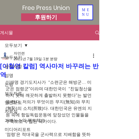
Free Press Union
ME
NU
후원하기
게시물
모두보기
자언련
모두보기
2021년 7월 19일
1분 분량
[이철영 칼럼] 역사마저 바꾸려는 반
공지사항
역
성명
이재명 경기도지사가  “소련군은 해방군… 미
논평
군은 점령군”이라며 대한민국이  “친일청산을 
보도자료
하지 못해 깨끗하게 출발하지 못했다”는 발언
을 했다. 저의가 무엇이든 무지(無知)와 무치
언론보도
(無恥)의 소치(所致)다. 대한민국은 유엔의 지
자료실
원 속에 항일독립운동에 앞장섰던 인물들을 
가짜뉴스와 팩트체크
주축으로 수립된 국가이다.
미디어리포트
‘점령’은 적대국을 군사력으로 지배함을 뜻하