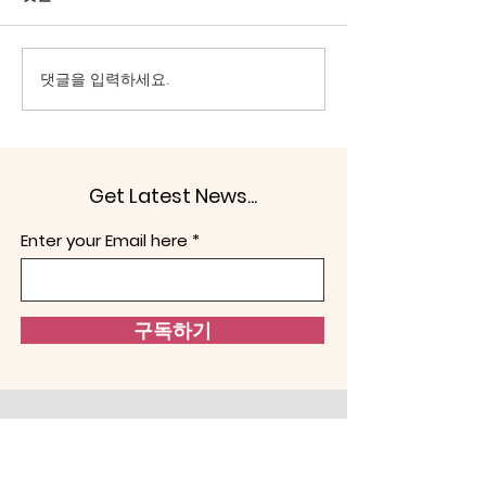
할 수는 없다. 일반의지는 내적
간은 무역(trade)
논리가 맞아야 하고, 과학성을
(barter)을 하고
지녀야 한다. 헌법정신도 예외
속성 때문이다(Arthu
댓글을 입력하세요.
일 수 없다. ‘대한민국은 민주
Jenkins, 1947: 
공화국이다. 대한민국의 주권
에서 찾을 수 없는
은 국민에게 있고, 모든 권력은
그건 필연적으로 
국민으로부터 나온다.’라는 말
치 능력을 발전시킨다. 
Get Latest News...
은 일반의지가 표출됨을 이야
체제를 달리하면서,
기한다. 반면 중국·북한 공산
달라진다. 인간을 
Enter your Email here
당에 의한 ‘사적 카르텔’에 의
본다. ‘만인에 대
해 움직 곳은 특수의지로 충분
하다. 선
구독하기