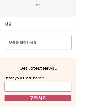
[조맹기 논평] 중국·북한
[조맹기 논평] 대
상전으로 모시는 세력은
을 선으로 가장
공직에서 물러날 때이다.
이 문제.
올림픽공원 핸드볼 경기장은
대한민국은 1948년
댓글
대한민국 선거주권을 되찾는
발표한 제헌헌법이
계기로 삼아야 한다. 헌법정신
그걸 부정하고, 친
의 보통선거, 평등선거, 직접선
향을 내면 문제가 
댓글을 입력하세요.
거, 비밀선거 4원칙을 지키도
‘사적 카르텔’의 세
록 해야 한다. 어느 누구도 부
군 해체이다. 헌법
정선거로 당선되는 인사가 없
라면, 반헌법은 악이
애야 한다. 다른 하나는 전술핵
겔은 “악(惡)은 보
Get Latest News...
배치이다. 노태우 정권은 1991
기중심적인 존재로
년 한반도 비핵화 공동선언과
다.”(Evil in general 
Enter your Email here
함께 주한미군 전술핵이 한반
centred being for se
도에서 철수시켰다. 두 가지 이
유 때문에
구독하기