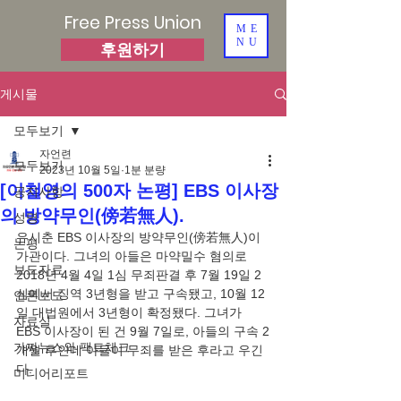
Free Press Union
ME
NU
후원하기
게시물
모두보기
자언련
모두보기
2023년 10월 5일
1분 분량
[이철영의 500자 논평] EBS 이사장
공지사항
의 방약무인(傍若無人).
성명
유시춘 EBS 이사장의 방약무인(傍若無人)이 
논평
가관이다. 그녀의 아들은 마약밀수 혐의로 
보도자료
2018년 4월 4일 1심 무죄판결 후 7월 19일 2
심에서 징역 3년형을 받고 구속됐고, 10월 12
언론보도
일 대법원에서 3년형이 확정됐다. 그녀가 
자료실
EBS 이사장이 된 건 9월 7일로, 아들의 구속 2
가짜뉴스와 팩트체크
개월 후인데 아들이 무죄를 받은 후라고 우긴
다.
미디어리포트