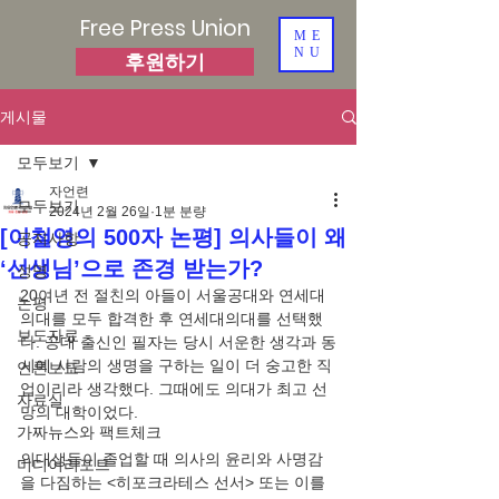
Free Press Union
ME
NU
후원하기
게시물
모두보기
자언련
모두보기
2024년 2월 26일
1분 분량
[이철영의 500자 논평] 의사들이 왜
공지사항
‘선생님’으로 존경 받는가?
성명
20여년 전 절친의 아들이 서울공대와 연세대
논평
의대를 모두 합격한 후 연세대의대를 선택했
보도자료
다. 공대 출신인 필자는 당시 서운한 생각과 동
시에 사람의 생명을 구하는 일이 더 숭고한 직
언론보도
업이리라 생각했다. 그때에도 의대가 최고 선
자료실
망의 대학이었다.
가짜뉴스와 팩트체크
의대생들이 졸업할 때 의사의 윤리와 사명감
미디어리포트
을 다짐하는 <히포크라테스 선서> 또는 이를 