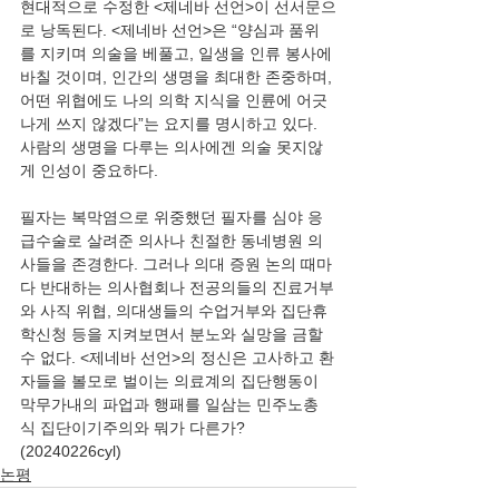
현대적으로 수정한 <제네바 선언>이 선서문으
로 낭독된다. <제네바 선언>은 “양심과 품위
를 지키며 의술을 베풀고, 일생을 인류 봉사에 
바칠 것이며, 인간의 생명을 최대한 존중하며, 
어떤 위협에도 나의 의학 지식을 인륜에 어긋
나게 쓰지 않겠다”는 요지를 명시하고 있다. 
사람의 생명을 다루는 의사에겐 의술 못지않
게 인성이 중요하다.
필자는 복막염으로 위중했던 필자를 심야 응
급수술로 살려준 의사나 친절한 동네병원 의
사들을 존경한다. 그러나 의대 증원 논의 때마
다 반대하는 의사협회나 전공의들의 진료거부
와 사직 위협, 의대생들의 수업거부와 집단휴
학신청 등을 지켜보면서 분노와 실망을 금할 
수 없다. <제네바 선언>의 정신은 고사하고 환
자들을 볼모로 벌이는 의료계의 집단행동이 
막무가내의 파업과 행패를 일삼는 민주노총
식 집단이기주의와 뭐가 다른가?  
(20240226cyl)
논평