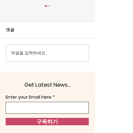
[조맹기 논평] 중국·북한
[조맹기 논평] 대
상전으로 모시는 세력은
을 선으로 가장
공직에서 물러날 때이다.
이 문제.
올림픽공원 핸드볼 경기장은
대한민국은 1948년
댓글
대한민국 선거주권을 되찾는
발표한 제헌헌법이
계기로 삼아야 한다. 헌법정신
그걸 부정하고, 친
의 보통선거, 평등선거, 직접선
향을 내면 문제가 
댓글을 입력하세요.
거, 비밀선거 4원칙을 지키도
‘사적 카르텔’의 세
록 해야 한다. 어느 누구도 부
군 해체이다. 헌법
정선거로 당선되는 인사가 없
라면, 반헌법은 악이
애야 한다. 다른 하나는 전술핵
겔은 “악(惡)은 보
Get Latest News...
배치이다. 노태우 정권은 1991
기중심적인 존재로
년 한반도 비핵화 공동선언과
다.”(Evil in general 
Enter your Email here
함께 주한미군 전술핵이 한반
centred being for se
도에서 철수시켰다. 두 가지 이
유 때문에
구독하기