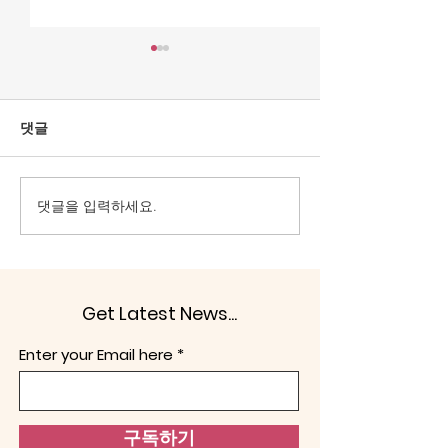
[조맹기 논평] 중국·북한
[조맹기 논평] 대
상전으로 모시는 세력은
을 선으로 가장
공직에서 물러날 때이다.
이 문제.
올림픽공원 핸드볼 경기장은
대한민국은 1948년
댓글
대한민국 선거주권을 되찾는
발표한 제헌헌법이
계기로 삼아야 한다. 헌법정신
그걸 부정하고, 친
의 보통선거, 평등선거, 직접선
향을 내면 문제가 
댓글을 입력하세요.
거, 비밀선거 4원칙을 지키도
‘사적 카르텔’의 세
록 해야 한다. 어느 누구도 부
군 해체이다. 헌법
정선거로 당선되는 인사가 없
라면, 반헌법은 악이
애야 한다. 다른 하나는 전술핵
겔은 “악(惡)은 보
Get Latest News...
배치이다. 노태우 정권은 1991
기중심적인 존재로
년 한반도 비핵화 공동선언과
다.”(Evil in general 
Enter your Email here
함께 주한미군 전술핵이 한반
centred being for se
도에서 철수시켰다. 두 가지 이
유 때문에
구독하기