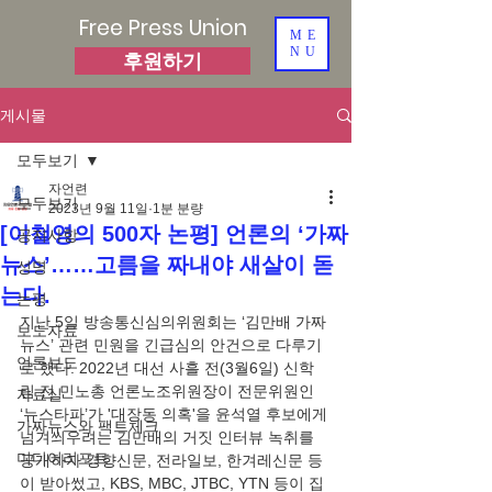
Free Press Union
ME
NU
후원하기
게시물
모두보기
자언련
모두보기
2023년 9월 11일
1분 분량
[이철영의 500자 논평] 언론의 ‘가짜
공지사항
뉴스’……고름을 짜내야 새살이 돋
성명
는다.
논평
지난 5일 방송통신심의위원회는 ‘김만배 가짜
보도자료
뉴스’ 관련 민원을 긴급심의 안건으로 다루기
언론보도
로 했다. 2022년 대선 사흘 전(3월6일) 신학
림 전 민노총 언론노조위원장이 전문위원인 
자료실
‘뉴스타파’가 '대장동 의혹'을 윤석열 후보에게 
가짜뉴스와 팩트체크
넘겨씌우려는 김만배의 거짓 인터뷰 녹취를 
미디어리포트
공개하자 경향신문, 전라일보, 한겨레신문 등
이 받아썼고, KBS, MBC, JTBC, YTN 등이 집