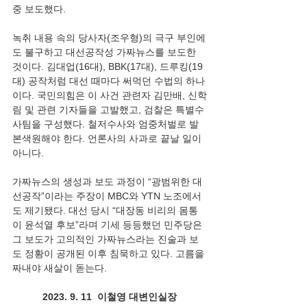
중 보도했다.
녹취 내용 속의 당사자(조우형)의 극구 부인에
도 불구하고 대선공작성 가짜뉴스를 보도한 
것이다. 김대업(16대), BBK(17대), 드루킹(19
대) 공작처럼 대선 때마다 써먹던 수법의 하나
이다. 국민의힘은 이 사건 관련자 김만배, 신학
림 및 관련 기자들을 고발했고, 검찰은 특별수
사팀을 구성했다. 철저수사와 엄중처벌로 발
본색원해야 한다. 언론사의 사과로 끝날 일이 
아니다.
가짜뉴스의 생성과 보도 과정이 “광범위한 대
선공작”이라는 주장이 MBC와 YTN 노조에서
도 제기됐다. 대선 당시 “대장동 비리의 몸통
이 윤석열 후보”라며 기세 등등했던 민주당은 
그 보도가 고의적인 가짜뉴스라는 진술과 보
도 정황이 공개된 이후 침묵하고 있다. 고름을 
짜내야 새살이 돋는다.
2023. 9. 11  이철영 대변인실장