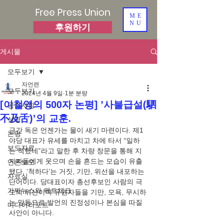
Free Press Union
ME
NU
후원하기
게시물
모두보기
자언련
모두보기
2024년 4월 9일
1분 분량
[이철영의 500자 논평] ’사불급설(駟
공지사항
不及舌)’의 교훈.
성명
금간 독은 언젠가는 물이 새기 마련이다. 제1
논평
야당 대표가 유세를 마치고 차에 타서 “일하
보도자료
는 척했네”라고 말한 후 차량 창문을 통해 지
지자들에게 웃으며 손을 흔드는 모습이 유출
언론보도
됐다. ‘척하다’는 거짓, 기만, 위선을 내포하는 
자료실
단어이다. 당대표이자 총선후보인 사람의 극
가짜뉴스와 팩트체크
도의 위선이며 유권자들을 기만, 모욕, 무시하
는 망동으로 발언의 진정성이나 본심을 따질 
미디어리포트
사안이 아니다.