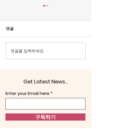
[조맹기 논평] 중국·북한
[조맹기 논평] 대
상전으로 모시는 세력은
을 선으로 가장
공직에서 물러날 때이다.
이 문제.
올림픽공원 핸드볼 경기장은
대한민국은 1948년
댓글
대한민국 선거주권을 되찾는
발표한 제헌헌법이
계기로 삼아야 한다. 헌법정신
그걸 부정하고, 친
의 보통선거, 평등선거, 직접선
향을 내면 문제가 
댓글을 입력하세요.
거, 비밀선거 4원칙을 지키도
‘사적 카르텔’의 세
록 해야 한다. 어느 누구도 부
군 해체이다. 헌법
정선거로 당선되는 인사가 없
라면, 반헌법은 악이
애야 한다. 다른 하나는 전술핵
겔은 “악(惡)은 보
Get Latest News...
배치이다. 노태우 정권은 1991
기중심적인 존재로
년 한반도 비핵화 공동선언과
다.”(Evil in general 
Enter your Email here
함께 주한미군 전술핵이 한반
centred being for se
도에서 철수시켰다. 두 가지 이
유 때문에
구독하기