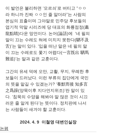
이 발언은 불리하면 ‘모르쇠’로 버티고 “ㅇㅇ
라 하니까 진짜 ㅇㅇ인 줄 알더라”는 사람의 
본심의 표출이며 그야말로 민주당 후보들의 
엽기적 막말 시리즈에 당 대표의 화룡점정(畵
龍點睛)다운 망언이다. 논어(論語)에  ‘네 필의 
말이 끄는 수레도 혀에 미치지 못한다(駟不及
舌)’는 말이 있다. ‘입을 떠난 말은 네 필의 말
이 끄는 수레로도 쫓기 어렵다(一言旣出 駟馬
難追)’는 말과 같은 교훈이다.
그간의 유세 덕에 오만, 교활, 무지, 무례한 후
보들이 드러났다. 이런 부류의 집단에게 국민
의 뜻을 맡길 수 있겠는가? ‘養默而後 知多言
之爲躁(양묵이후 지다언지위조)’란 말이 있
다. ‘침묵의 수양을 해봐야 말 많은 것이 시끄
러운 줄 알게 된다’는 뜻이다. 정치판에 나서
는 사람들이 새겨야 할 교훈이다.
2024. 4. 9  이철영 대변인실장
논평