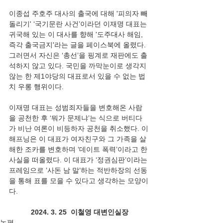
이종섭 주호주 대사의 출국에 대해 '피의자 빼
돌리기' ‘국기문란 사건’이라던 이재명 대표는 
귀국해 있는 이 대사를 향해 '도주대사 해임, 
즉각 출국금지'라는 글을 페이스북에 올렸다. 
그러면서 자신은 ‘총선’을 핑계로 재판에도 출
석하지 않고 있다. 국민을 까막눈이로 생각지 
않는 한 제1야당의 대표로서 있을 수 없는 법
치 우롱 행위이다.
이재명 대표는 성범죄자들을 변호해온 사람
을 공천한 후 ‘뭐가 문제냐’는 식으로 버티다
가 비난 여론이 비등하자 공천을 취소했다. 이 
해프닝은 이 대표가 여자친구와 그 가족을 살
해한 조카를 변호하며 ‘데이트 폭력’이라고 한 
사실을 떠올렸다. 이 대표가 ‘정권심판’이라는 
프레임으로 ’사돈 남 말’하는 적반하장의 선동
을 통해 표를 모을 수 있다고 생각하는 모양이
다. 
2024. 3. 25  이철영 대변인실장
논평