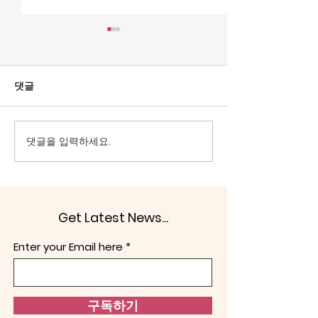
[조맹기 논평] 검찰 수사권
[조맹기 논평] 아
폐지 李 ‘사필귀정’ 의결
"인간의 기본속성
(1).
물물교환 원한다"
특수의지가 일반의지를 능가
분업은 달리 생기지
댓글
할 수는 없다. 일반의지는 내적
간은 무역(trade)
논리가 맞아야 하고, 과학성을
(barter)을 하고
지녀야 한다. 헌법정신도 예외
속성 때문이다(Arthu
댓글을 입력하세요.
일 수 없다. ‘대한민국은 민주
Jenkins, 1947: 
공화국이다. 대한민국의 주권
에서 찾을 수 없는
은 국민에게 있고, 모든 권력은
그건 필연적으로 
국민으로부터 나온다.’라는 말
치 능력을 발전시킨다. 
Get Latest News...
은 일반의지가 표출됨을 이야
체제를 달리하면서,
기한다. 반면 중국·북한 공산
달라진다. 인간을 
Enter your Email here
당에 의한 ‘사적 카르텔’에 의
본다. ‘만인에 대
해 움직 곳은 특수의지로 충분
하다. 선
구독하기