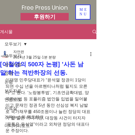
Free Press Union
ME
NU
후원하기
게시물
모두보기
자언련
모두보기
2024년 3월 25일
1분 분량
[이철영의 500자 논평] ’사돈 남
공지사항
말’하는 적반하장의 선동.
성명
이재명 민주당대표가 “윤석열 정권이 1당이 
논평
되면 수십 년을 아르헨티나처럼 될지도 모른
보도자료
다”고 했다. ‘노랑봉투법’, 기초연금확대법, 양
곡관리법 등 포퓰리즘 법안들 입법을 밀어붙
언론보도
이고 문재인 정권 5년 동안 선심성 복지 남발
자료실
로 국가채무를 450조원이나 늘린 정당의 대표
가짜뉴스와 팩트체크
가 할 말은 아니지만, 대장동 사건이 터지자 
“몸통은 윤석열”이라고 외쳐댄 정당의 대표다
미디어리포트
운 주장이다.