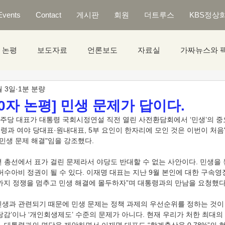
Events
Contact
게시판
회원
더트루스
KBS정상
논평
보도자료
언론보도
자료실
가짜뉴스와 
월 3일
1분 분량
0자 논평] 민생 문제가 답이다.
주당 대표가 대통령 국회시정연설 직전 열린 사전환담회에서 ‘민생’의 중요
령과 여야 당대표·원내대표, 5부 요인이 한자리에 모인 것은 이번이 처음
 민생 문제 해결"임을 강조했다.
년 총선에서 표가 걸린 문제라서 야당도 반대할 수 없는 사안이다. 민생을
허수아비 정권이 될 수 있다. 이재명 대표는 지난 9월 본인에 대한 구속
때까지 정쟁을 멈추고 민생 해결에 몰두하자”며 대통령과의 만남을 요청했다
민생과 관련되기 때문에 민생 문제는 정책 과제의 우선순위를 정하는 것이
탕감’이나 ‘개인회생제도’ 수준의 문제가 아니다. 현재 우리가 처한 최대의