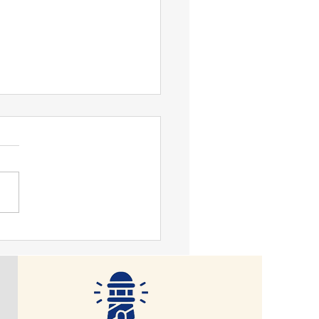
맹기 논평] 아담 스미스,
간의 기본속성은 무역, 물
환 원한다".
 달리 생기지 않는다. 인간
(trade), 물물교환(barter)을
자하는 근본적 속성 때문이다
ur Hugh Jenkins, 1947: 36)
동물에서 찾을 수 없는 속성
 그건 필연적으로 이성과 스
능력을 발전시킨다. 그러나
 달리하면서, 그 해석도 달
. 인간을 악한 존재로 본다.
에 대