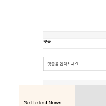
[조맹기 논평] 대한민국, 악을
댓글
선으로 가장하는 세상이 문제.
대한민국은 1948년 7월 12일 발표
한 제헌헌법이 존재한다. 그걸 부
댓글을 입력하세요.
정하고, 친중·종북 성향을 내면 문
제가 있다. 그들 ‘사적 카르텔’의 세
상은 반미, 군 해체이다. 헌법정신
이 선이라면, 반헌법은 악이 된다.
헤겔은 “악(惡)은 보편적으로 자기
중심적인 존재로 표현된다.”(Evil
in general is self-centred being for
Get Latest News...
self)