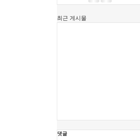
최근 게시물
[조맹기 논평] 중국·북한 상전
댓글
으로 모시는 세력은 공직에서