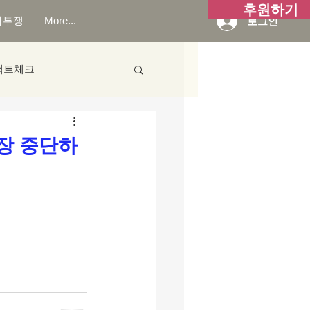
후원하기
화투쟁
More...
로그인
팩트체크
당장 중단하