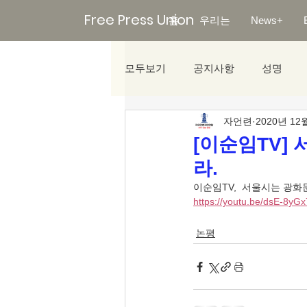
Free Press Union
홈
우리는
News+
모두보기
공지사항
성명
자언련
2020년 12
미디어리포트
[이순임TV]
라.
이순임TV,  서울시는 광화
https://youtu.be/dsE-8yG
논평