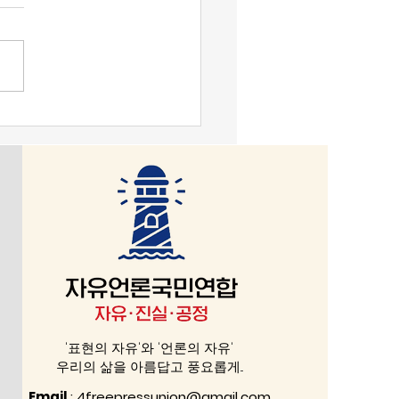
의지가 일반의지를 능가할 수
다. 일반의지는 내적 논리가
 하고, 과학성을 지녀야 한
헌법정신도 예외일 수 없다. ‘대
국은 민주공화국이다. 대한민
주권은 국민에게 있고, 모든
은 국민으로부터 나온다.’라는
 일반의지가 표출됨을 이야기
 반면 중국·북한 공산당에 의
사적 카르텔’에 의해 움직 곳은
의지로 충분하다. 선
'표현의 자유'와 '언론의 자유'
우리의 삶을 아름답고 풍요롭게...
Email
:
4freepressunion@gmail.com