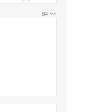
전체 보기
맹기 논평] 검찰 수사권 폐
 ‘사필귀정’ 의결(1).