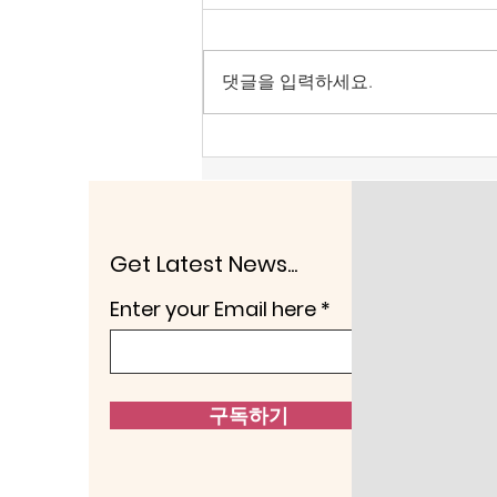
물러날 때이다.
올림픽공원 핸드볼 경기장은 대한
민국 선거주권을 되찾는 계기로 삼
댓글을 입력하세요.
아야 한다. 헌법정신의 보통선거,
평등선거, 직접선거, 비밀선거 4원
칙을 지키도록 해야 한다. 어느 누
구도 부정선거로 당선되는 인사가
없애야 한다. 다른 하나는 전술핵
배치이다. 노태우 정권은 1991년
한반도 비핵화 공동선언과 함께 주
Get Latest News...
한미군 전술핵이 한반도에서 철수
Enter your Email here
시켰다. 두 가지 이유 때문에
구독하기