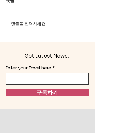
대한민국은 1948년 7월 12일
특수의지가 일반의
댓글
발표한 제헌헌법이 존재한다.
할 수는 없다. 일
그걸 부정하고, 친중·종북 성
논리가 맞아야 하고
향을 내면 문제가 있다. 그들
지녀야 한다. 헌법
댓글을 입력하세요.
‘사적 카르텔’의 세상은 반미,
일 수 없다. ‘대한
군 해체이다. 헌법정신이 선이
공화국이다. 대한
라면, 반헌법은 악이 된다. 헤
은 국민에게 있고,
겔은 “악(惡)은 보편적으로 자
국민으로부터 나온다
Get Latest News...
기중심적인 존재로 표현된
은 일반의지가 표
다.”(Evil in general is self-
기한다. 반면 중국
Enter your Email here
centred being for self)
당에 의한 ‘사적 카
해 움직 곳은 특수
하다. 선
구독하기