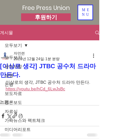
Free Press Union
ME
NU
후원하기
게시물
모두보기
자언련
모두보기
2020년 12월 24일
1분 분량
[이상로 생각] JTBC 공수처 드라마
공지사항
만든다.
성명
이상로의 생각, JTBC 공수처 드라마 만든다.
논평
https://youtu.be/hCd_6LwJsBc
보도자료
논평
언론보도
자료실
가짜뉴스와 팩트체크
미디어리포트