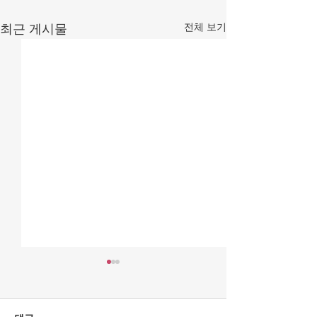
전체 보기
최근 게시물
[조맹기 논평] 대한민국, 악
[조맹기 논평] 
을 선으로 가장하는 세상
폐지 李 ‘사필귀정
(1).
이 문제.