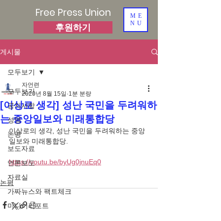
Free Press Union
ME
NU
후원하기
게시물
모두보기
자언련
모두보기
2020년 8월 15일
1분 분량
[이상로 생각] 성난 국민을 두려워하
공지사항
는 중앙일보와 미래통합당
성명
이상로의 생각, 성난 국민을 두려워하는 중앙
논평
일보와 미래통합당.
보도자료
https://youtu.be/byUg0jnuEq0
언론보도
자료실
논평
가짜뉴스와 팩트체크
미디어리포트