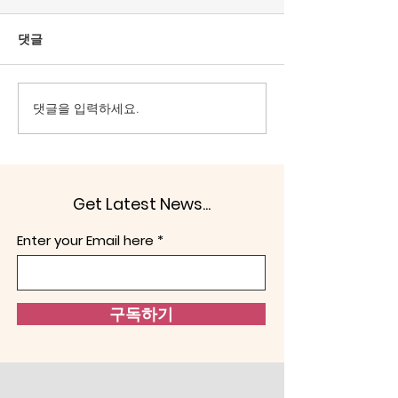
폐지 李 ‘사필귀정’ 의결
"인간의 기본속성
(1).
물물교환 원한다"
특수의지가 일반의지를 능가
분업은 달리 생기지
댓글
할 수는 없다. 일반의지는 내적
간은 무역(trade)
논리가 맞아야 하고, 과학성을
(barter)을 하고
지녀야 한다. 헌법정신도 예외
속성 때문이다(Arthu
댓글을 입력하세요.
일 수 없다. ‘대한민국은 민주
Jenkins, 1947: 
공화국이다. 대한민국의 주권
에서 찾을 수 없는
은 국민에게 있고, 모든 권력은
그건 필연적으로 
국민으로부터 나온다.’라는 말
치 능력을 발전시킨다. 
Get Latest News...
은 일반의지가 표출됨을 이야
체제를 달리하면서,
기한다. 반면 중국·북한 공산
달라진다. 인간을 
Enter your Email here
당에 의한 ‘사적 카르텔’에 의
본다. ‘만인에 대
해 움직 곳은 특수의지로 충분
하다. 선
구독하기