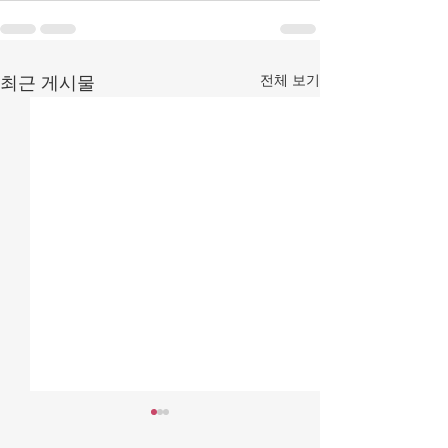
전체 보기
최근 게시물
[조맹기 논평] 검찰 수사권
[조맹기 논평] 아