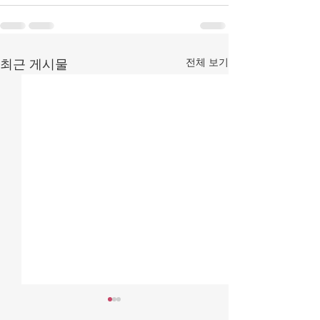
전체 보기
최근 게시물
[조맹기 논평] 중국·북한
[조맹기 논평] 대