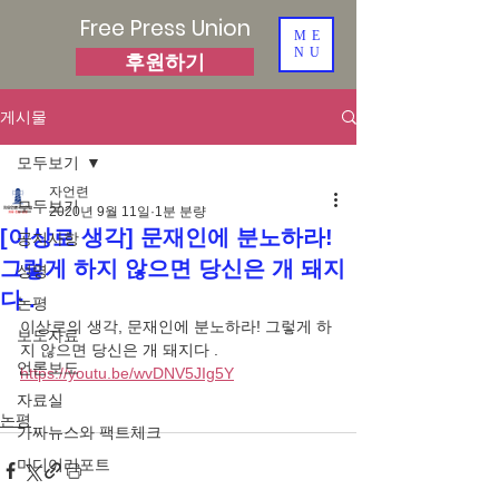
Free Press Union
ME
NU
후원하기
게시물
모두보기
자언련
모두보기
2020년 9월 11일
1분 분량
[이상로 생각] 문재인에 분노하라!
공지사항
그렇게 하지 않으면 당신은 개 돼지
성명
다 .
논평
이상로의 생각, 문재인에 분노하라! 그렇게 하
보도자료
지 않으면 당신은 개 돼지다 .
언론보도
https://youtu.be/wvDNV5JIg5Y
자료실
논평
가짜뉴스와 팩트체크
미디어리포트