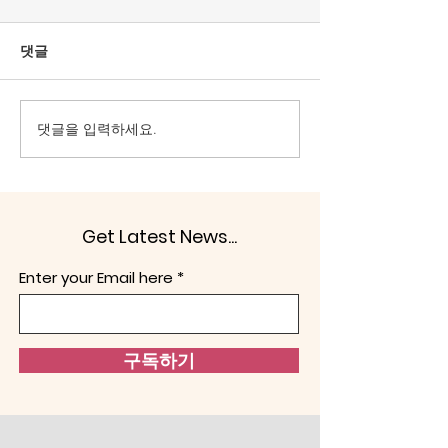
상전으로 모시는 세력은
을 선으로 가장
공직에서 물러날 때이다.
이 문제.
올림픽공원 핸드볼 경기장은
대한민국은 1948년
댓글
대한민국 선거주권을 되찾는
발표한 제헌헌법이
계기로 삼아야 한다. 헌법정신
그걸 부정하고, 친
의 보통선거, 평등선거, 직접선
향을 내면 문제가 
댓글을 입력하세요.
거, 비밀선거 4원칙을 지키도
‘사적 카르텔’의 세
록 해야 한다. 어느 누구도 부
군 해체이다. 헌법
정선거로 당선되는 인사가 없
라면, 반헌법은 악이
애야 한다. 다른 하나는 전술핵
겔은 “악(惡)은 보
Get Latest News...
배치이다. 노태우 정권은 1991
기중심적인 존재로
년 한반도 비핵화 공동선언과
다.”(Evil in general 
Enter your Email here
함께 주한미군 전술핵이 한반
centred being for se
도에서 철수시켰다. 두 가지 이
유 때문에
구독하기